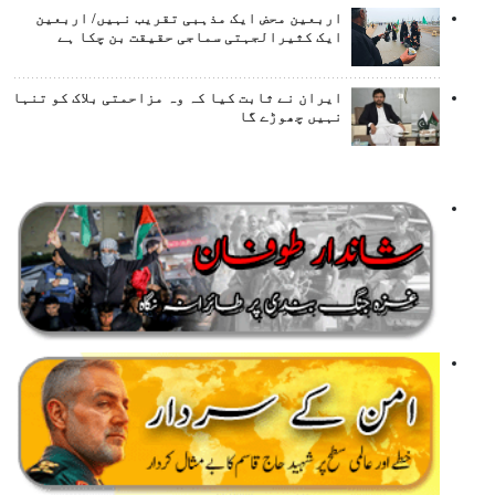
اربعین محض ایک مذہبی تقریب نہیں/ اربعین
ایک کثیرالجہتی سماجی حقیقت بن چکا ہے
ایران نے ثابت کیا کہ وہ مزاحمتی بلاک کو تنہا
نہیں چھوڑے گا