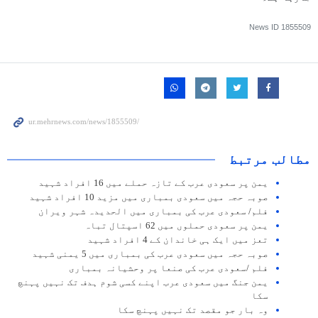
News ID
1855509
مطالب مرتبط
یمن پر سعودی عرب کے تازہ حملے میں 16 افراد شہید
صوبہ حجہ میں سعودی بمباری میں مزید 10 افراد شہید
فلم/ سعودی عرب کی بمباری میں الحدیدہ شہر ویران
یمن پر سعودی حملوں میں 62 اسپتال تباہ
تعز میں ایک ہی خاندان کے 4 افراد شہید
صوبہ حجہ میں سعودی عرب کی بمباری میں 5 یمنی شہید
فلم /سعودی عرب کی صنعا پر وحشیانہ بمباری
یمن جنگ میں سعودی عرب اپنے کسی شوم ہدف تک نہیں پہنچ
سکا
وہ بار جو مقصد تک نہیں پہنچ سکا