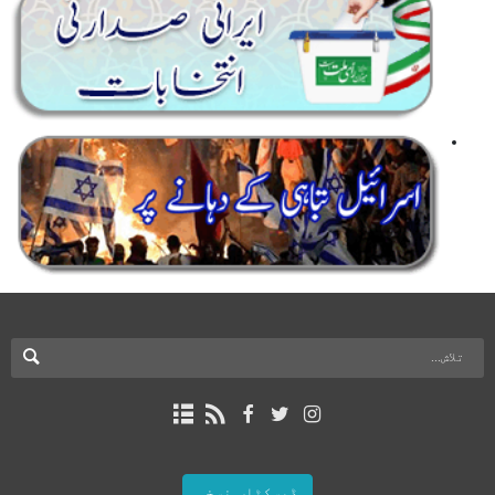
ڈیسکٹاپ نسخہ