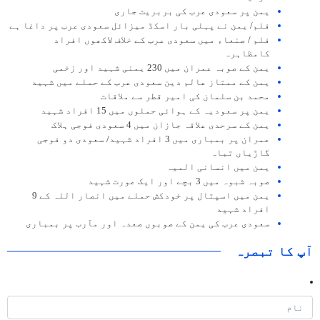
یمن پر سعودی عرب کی بربریت جاری
فلم/ یمن نے پہلی بار اسکڈ میزائل سعودی عرب پر داغا ہے
فلم / صنعاء میں سعودی عرب کے خلاف لاکھوں افراد
کامظاہرہ
یمن کے صوبہ عمران میں 230 یمنی شہید اور زخمی
یمن کے ممتاز عالم دین سعودی عرب کے حملے میں شہید
محمد بن سلمان کی امیر قطر سے ملاقات
یمن پر سعودیہ کے ہوائی حملوں میں 15 افراد شہید
یمن کے سرحدی علاقہ جازان میں 4 سعودی فوجی ہلاک
عمران پر بمباری میں 3 افراد شہید/ سعودی دو فوجی
گاڑياں تباہ
یمن میں انسانی المیہ
صوبہ شبوہ میں 3 بچے اور ایک عورت شہید
یمن میں اسپتال پر خودکش حملے میں انصار اللہ کے 9
افراد شہید
سعودی عرب کی یمن کے صوبوں صعدہ اور مآرب پر بمباری
آپ کا تبصرہ