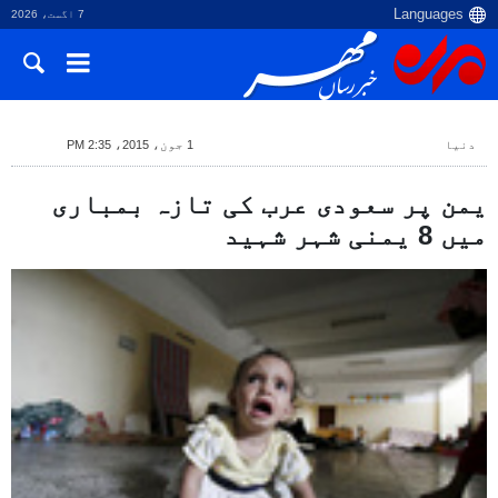
7 اگست، 2026
دنیا
1 جون، 2015، 2:35 PM
یمن پر سعودی عرب کی تازہ بمباری
میں 8 یمنی شہر شہید