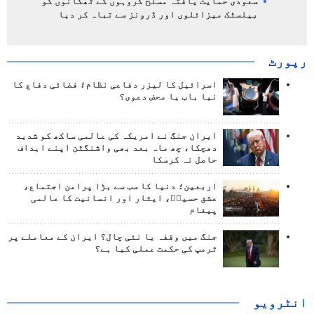
سعودی حمایت یافتہ مسلح گروہوں کے ٹھکانوں کو
بیلسٹک میزائلوں اور ڈرونز سے تباہ کر دیا
رپورٹ
اسرائیل کا لیزر دفاعی نظام؛ فضائی دفاع کا
نیا باب یا محض دعوی؟
ایران جنگ نے امریکہ کی عالمی ساکھ کو شدید
دھچکا، چھ ماہ بعد بھی واشنگٹن اپنے اہداف
حاصل نہ کرسکا
اربعین؛ دنیا کا سب سے بڑا پرامن اجتماع،
عشق حسینؑ، ایثار اور انسانیت کا عالمی
پیغام
جنگ میں وقفہ یا نئی چال؟ ایران کے معاملے پر
ٹرمپ کی حکمت عملی کیا ہے؟
انٹرويو