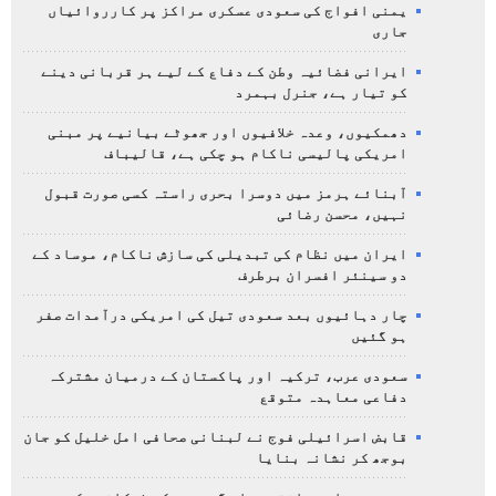
یمنی افواج کی سعودی عسکری مراکز پر کارروائیاں
جاری
ایرانی فضائیہ وطن کے دفاع کے لیے ہر قربانی دینے
کو تیار ہے، جنرل بہمرد
دھمکیوں، وعدہ خلافیوں اور جھوٹے بیانیے پر مبنی
امریکی پالیسی ناکام ہو چکی ہے، قالیباف
آبنائے ہرمز میں دوسرا بحری راستہ کسی صورت قبول
نہیں، محسن رضائی
ایران میں نظام کی تبدیلی کی سازش ناکام، موساد کے
دو سینئر افسران برطرف
چار دہائیوں بعد سعودی تیل کی امریکی درآمدات صفر
ہو گئیں
سعودی عرب، ترکیہ اور پاکستان کے درمیان مشترکہ
دفاعی معاہدہ متوقع
قابض اسرائیلی فوج نے لبنانی صحافی امل خلیل کو جان
بوجھ کر نشانہ بنایا