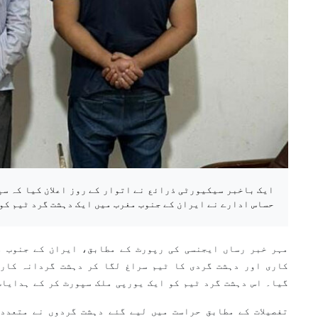
ایک باخبر سیکیورٹی ذرائع نے اتوار کے روز اعلان کیا کہ سپ
حساس ادارے نے ایران کے جنوب مغرب میں ایک دہشت گرد ٹیم کو
مہر خبر رساں ایجنسی کی رپورٹ کے مطابق، ایران کے جنوب م
کاری اور دہشت گردی کا ٹیم سراغ لگا کر دہشت گردانہ کارر
گیا۔ اس دہشت گرد ٹیم کو ایک یورپی ملک سپورٹ کر کے ہدایات
تفصیلات کے مطابق حراست میں لیے گئے دہشت گردوں نے متعدد