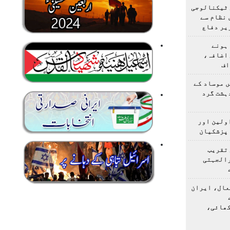
 ٹیکنالوجی
 نظام سے
یر دفاع
ہونے
 اضافہ،
اف
 موساد کے
 4 مسلح دہشت گرد
اولین اور
 پزشکیان
 تقریب
رالجہتی
عال، ایران
کھائی،