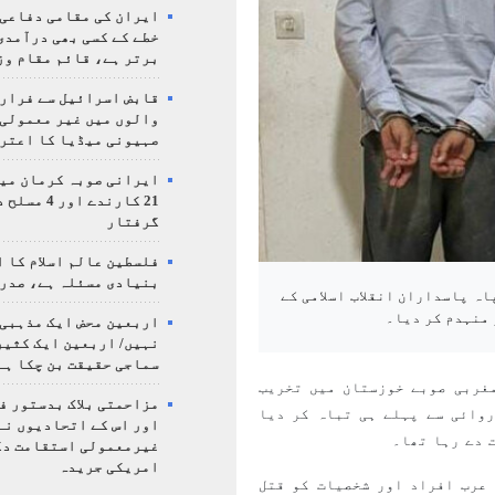
ایران کی مقامی دفاعی
خطے کے کسی بھی درآمدی
برتر ہے، قائم مقام وز
قابض اسرائیل سے فرار 
والوں میں غیر معمولی
صہیونی میڈیا کا اعتر
ایرانی صوبہ کرمان میں
21 کارندے اور
گرفتار
فلسطین عالم اسلام کا 
بنیادی مسئلہ ہے، صدر
اہ پاسداران انقلاب اسلامی کے
 منہدم کر دیا۔
اربعین محض ایک مذہبی
نہیں/ اربعین ایک کثی
سماجی حقیقت بن چکا ہے
غربی صوبے خوزستان میں تخریب
مزاحمتی بلاک بدستور ف
وائی سے پہلے ہی تباہ کر دیا
اور اس کے اتحادیوں نے
 دے رہا تھا۔
غیرمعمولی استقامت د
امریکی جریدہ
 عرب افراد اور شخصیات کو قتل