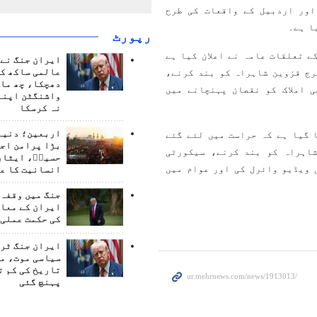
اور اردبیل کے واقعات کی طرح
ا ہے۔
رپورٹ
ے تعلقات عامہ نے اعلان کیا ہے
ایران جنگ نے 
عالمی ساکھ کو
رج قزوین شاہراہ کو بند کرنے،
دھچکا، چھ ماہ
 املاک کو نقصان پہنچانے میں
واشنگٹن اپنے
نہ کرسکا
اربعین؛ دنیا 
 گیا ہے کہ حراست میں لئے گئے
بڑا پرامن اج
اہراہ کو بند کرنے، سیکورٹی
حسینؑ، ایثار
 ویڈیو وائرل کی اور عوام میں
انسانیت کا ع
جنگ میں وقفہ 
ایران کے معام
کی حکمت عملی 
ایران جنگ ٹرم
سیاسی موت، م
تاریخ کی کم ت
پہنچ گئی