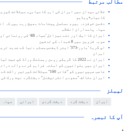
مطالب مرتبط
خلائی میدان میں ایران کی اہم کامیابی، سیٹلائٹ کیریئ
کامیاب+ویڈیو
دشمن خوفزدہ ہیں، مسلسل پیغامات بھیج رہے ہیں کہ ان
سپاہ پاسداران انقلاب
ایران کا ایک اور نئے میزائل 'صیاد 4B' کی رونمائی اور کامیاب تجربہ
صوبہ قزوین میں 8 شہداء کی تدفین
اپ گریڈ 'باور-373' ایئر ڈیفنس سسٹم دنیا کے ج
ایران
ایران نے 2022 کا گریکو رومن ریسلنگ ورلڈ کپ جیت لیا
ایران میں بلوائیوں کو اسلحہ فراہم کرنے والے ذرائع
غاصب صہیونیوں کو "قائم 100" سیٹلائٹ کیرئیر راکٹ کے کامیاب تجربے پر تشویش
ایران مخالف "سعودی انٹرنیشنل" دہشتگرد نیٹ ورک کی 
لیبلز
ایران
دہشت گرد
دہشت گردی
ایرانی
سپاہ
آپ کا تبصرہ