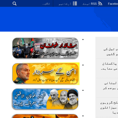
RSS لینک
آرکائیو
 تیل کی
و گئیں
 پاکستان
عی معاہدہ
 لبنانی
 بوجھ کر
لح گروہوں
 میزائلوں
دیا