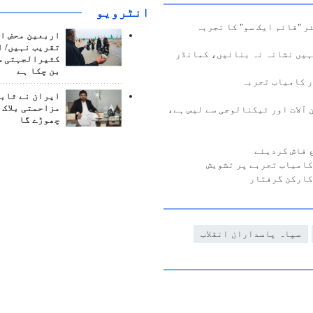
انٹرويو
ر "قائم ایک سو" کا تجربہ
اربعین محض ا
تقریب نہیں/ ا
ہیں نشانہ نہ بنائیں، کمانڈر
کثیرالجہتی س
بن چکا ہے
ایران نے ثابت
مزاحمتی بلاک 
دید ترین آلات اور ٹیکنالوجی سے لیس ہے،
چھوڑے گا
 فاش کردیئے
کارکن گرفتار
سپاہ پاسداران انقلاب