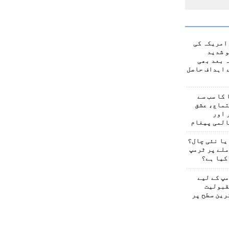
امریکہ کی
 شدید
 بعد بھی
 اہداف حاصل
کا سب سے
تماع، عشق
 اور
المی پیغام
یا نئی چال؟
لے پر ٹرمپ
کیا ہے؟
پ کے لیے
قبولیت
رین سطح پر