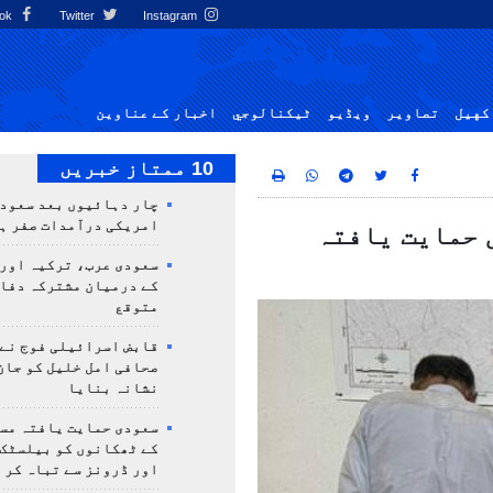
Facebook
Twitter
Instagram
کهيل
تصاوير
ویڈیو
ٹيكنالوجي
اخبار کے عناوین
10 ممتاز خبریں
چار دہائیوں بعد سعودی
امریکی درآمدات صفر ہ
 حمایت یافتہ
سعودی عرب، ترکیہ اور
کے درمیان مشترکہ دفا
متوقع
قابض اسرائیلی فوج نے
صحافی امل خلیل کو جان
نشانہ بنایا
سعودی حمایت یافتہ مس
کے ٹھکانوں کو بیلسٹک
اور ڈرونز سے تباہ کر 