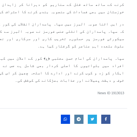
کرنے کے ساتھ ساتھ قتل کے سناریو کو دہرانا کر زاہدان 
خوزستان میں بھی فسادات کی منصوبہ بندی کرنے کا اعتراف کی
در ایں اثنا صوبہ البرز میں سپاہ پاسداران انقلاب کی کور ک
کہ سپاہ پاسداران کی انٹلی جنس فورسز نے صوبہ البرز سے ک
سیکورٹی فورسز پر حملوں، تخریب کاری اور سرکاری اور نجی
ملوث متعدد اہم عناصر کو گرفتار کیا ہے۔
سپاہ پاسداران کی امام حسن مجتبی ﴿ع﴾ کور کے اعلان میں کہا
افراد میں بلوائیوں کا اصلی کردار بھی شامل ہے جس نے ش
اہکار کو زد و کوب کرنے اور ادارے کا اسلحہ چھین کر اس کی
خوف و دہشت پھیلانے اور جذابات بھڑکانے کی کوشش کی۔
News ID
1913013