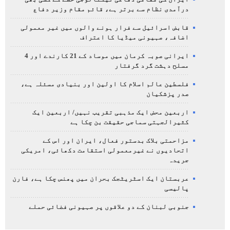
درآمدی نظام سے برتر ہے، قائم مقام وزیر دفاع
قابض اسرائیل سے فرار ہونے والوں میں غیر معمولی
اضافہ، صہیونی میڈیا کا اعتراف
ایرانی صوبہ کرمان میں موساد کے 21 کارندے اور 4
مسلح دہشت گرد گرفتار
فلسطین عالم اسلام کا اولین اور بنیادی مسئلہ ہے،
صدر پزشکیان
اربعین محض ایک مذہبی تقریب نہیں/ اربعین ایک
کثیرالجہتی سماجی حقیقت بن چکا ہے
مزاحمتی بلاک بدستور فعال، ایران اور اس کے
اتحادیوں نے غیرمعمولی استقامت دکھائی، امریکی
جریدہ
عربستان ایک اسٹریٹجک بحران میں پھنس چکا ہے، فارن
پالیسی
جنوبی لبنان کے دو علاقوں پر صہیونی فضائی حملے