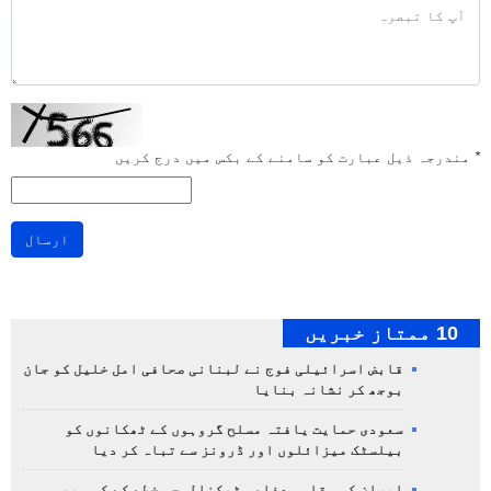
*
مندرجہ ذیل عبارت کو سامنے کے بکس میں درج کریں
ارسال
10 ممتاز خبریں
قابض اسرائیلی فوج نے لبنانی صحافی امل خلیل کو جان
بوجھ کر نشانہ بنایا
سعودی حمایت یافتہ مسلح گروہوں کے ٹھکانوں کو
بیلسٹک میزائلوں اور ڈرونز سے تباہ کر دیا
ایران کی مقامی دفاعی ٹیکنالوجی خطے کے کسی بھی