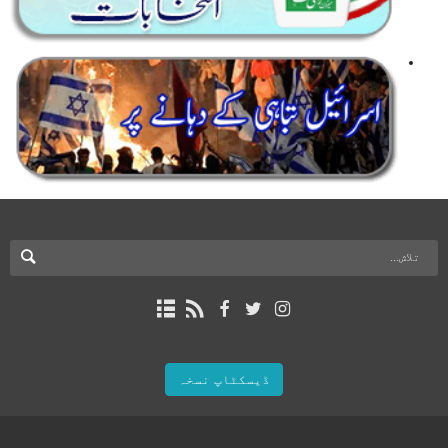
ڈیسکٹاپ نسخہ