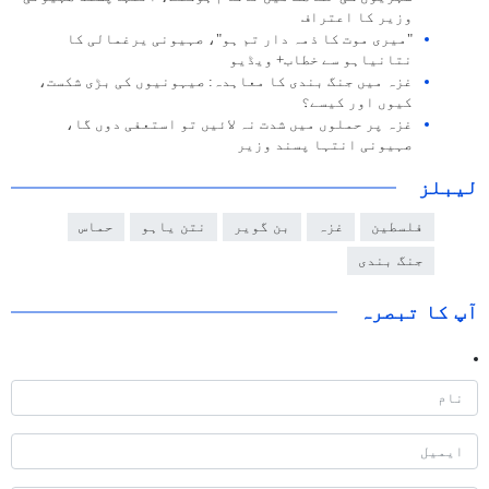
وزیر کا اعتراف
"میری موت کا ذمہ دار تم ہو"، صہیونی یرغمالی کا
نتانیاہو سے خطاب+ ویڈیو
غزہ میں جنگ بندی کا معاہدہ: صیہونیوں کی بڑی شکست،
کیوں اور کیسے؟
غزہ پر حملوں میں شدت نہ لائیں تو استعفی دوں گا،
صہیونی انتہا پسند وزیر
لیبلز
فلسطین
غزہ
بن گویر
نتن یاہو
حماس
جنگ بندی
آپ کا تبصرہ