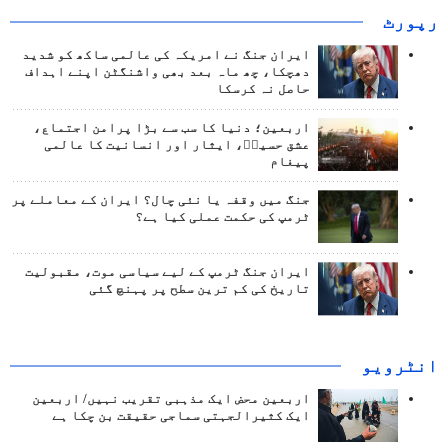
رپورٹ
ایران جنگ نے امریکہ کی عالمی ساکھ کو شدید
دھچکا، چھ ماہ بعد بھی واشنگٹن اپنے اہداف
حاصل نہ کرسکا
اربعین؛ دنیا کا سب سے بڑا پرامن اجتماع،
عشق حسینؑ، ایثار اور انسانیت کا عالمی
پیغام
جنگ میں وقفہ یا نئی چال؟ ایران کے معاملے پر
ٹرمپ کی حکمت عملی کیا ہے؟
ایران جنگ ٹرمپ کے لیے سیاسی موت، مقبولیت
تاریخ کی کم ترین سطح پر پہنچ گئی
انٹرويو
اربعین محض ایک مذہبی تقریب نہیں/ اربعین
ایک کثیرالجہتی سماجی حقیقت بن چکا ہے