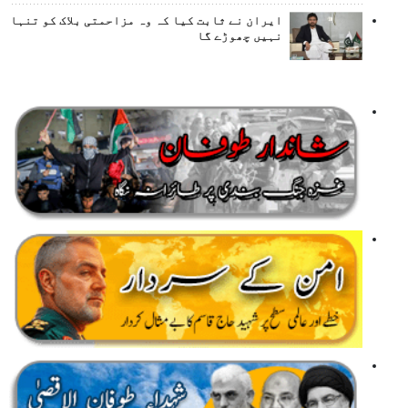
ایران نے ثابت کیا کہ وہ مزاحمتی بلاک کو تنہا
نہیں چھوڑے گا