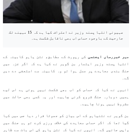
صہیونی انتہا پسند وزیر نے اعتراف کیا ہے کہ 15 مہینے تک
جارحیت کے باوجود حماس اب بھی ناقابل شکست ہے۔
مہر خبررساں ایجنسی
کی رپورٹ کے مطابق، نتن یاہو کابینہ کے
انتہا پسند وزیر ایتمار بن گویر نے کہا ہے کہ اگر غزہ میں
جنگ بندی معاہدے پر عمل ہوا تو وہ کابینہ سے استعفی دے دیں
گے۔
انہوں نے کہا کہ حماس کو اب بھی شکست نہیں ہوئی ہے اس لیے
ہمیں دوبارہ جنگ شروع کرنی چاہیے اور یہ کسی بھی حالت میں
مشروط نہیں ہونا چاہیے۔
بن گویر نے نتنیاہو کے اس بیان کو جھوٹا قرار دیا جس میں کہا
گیا تھا کہ اگر حماس معاہدے کی خلاف ورزی کرے تو ہم جنگ میں
واپس جائیں گے۔ انہوں نے کہا کہ نتن یاہو کی اس بات سے ظاہر