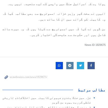
ہوتا ہے کہ اسرائیل جنگ میں واپسی کے لیے سنجیدہ نہیں ہے۔
انہوں نے سخت گیر وزیر خزانہ اسموتریچ سے بھی مطالبہ کیا کہ
وہ کابینہ کو گرانے میں ان کا ساتھ دیں۔
بن گویر نے کہا کہ میں اسموتریچ سے کہتا ہوں کہ وہ میرے ساتھ
شامل ہوں اور حکومت سے علیحدگی اختیار کریں۔
News ID
1929675
مطالب مرتبط
غزہ میں جنگ بندی، صہیونی کابینہ میں اختلافات، تاریخی
غلطی کررہے ہیں، بن گویر
شہریوں کی حفاظت میں ناکام ہوگئے، انتہاپسند صہیونی