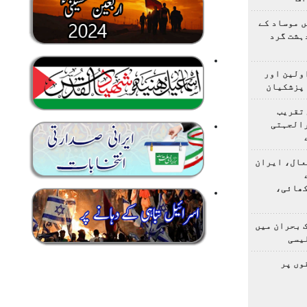
 موساد کے
 4 مسلح دہشت گرد
اولین اور
 پزشکیان
 تقریب
رالجہتی
عال، ایران
کھائی،
 بحران میں
یسی
وں پر