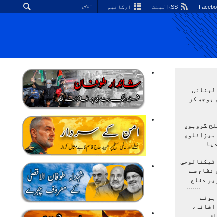
RSS لینک
آرکائیو
 لبنانی
 بوجھ کر
لح گروہوں
 میزائلوں
دیا
 ٹیکنالوجی
 نظام سے
یر دفاع
ہونے
 اضافہ،
اف