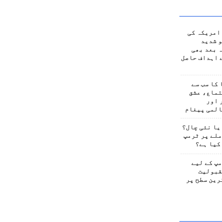
امریکہ کی
 شدید
 بعد بھی
 اہداف حاصل
کا سب سے
تماع، عشق
 اور
المی پیغام
یا نئی چال؟
لے پر ٹرمپ
کیا ہے؟
پ کے لیے
قبولیت
رین سطح پر