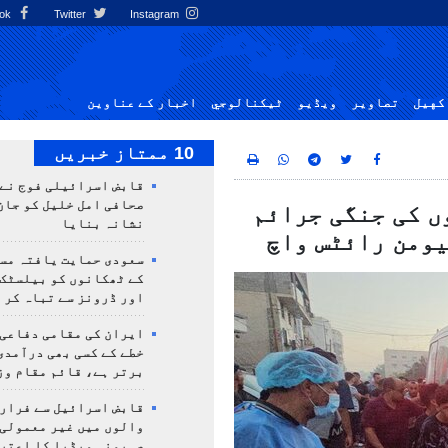
Facebook
Twitter
Instagram
کهيل
تصاوير
ویڈیو
ٹيكنالوجي
اخبار کے عناوین
10 ممتاز خبریں
قابض اسرائیلی فوج نے
صحافی امل خلیل کو جان
ں کی جنگی جرائم
نشانہ بنایا
یومن رائٹس واچ
سعودی حمایت یافتہ مس
کے ٹھکانوں کو بیلسٹک
اور ڈرونز سے تباہ کر 
ایران کی مقامی دفاعی
خطے کے کسی بھی درآمدی
برتر ہے، قائم مقام وز
قابض اسرائیل سے فرار 
والوں میں غیر معمولی
صہیونی میڈیا کا اعتر