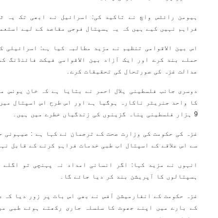
ہیومن رائٹس واچ نے تاکید کی: اسرائیل نے ابھی تک یہ ث
فراہم نہیں کیے ہیں کہ یہ ہسپتال فوجی مقاصد کے لیے استعم
اس بین الاقوامی تنظیم نے مزید مطالبہ کیا ہے: اسرائیلی کا
حملے بند کرے اور ایک آزاد بین الاقوامی فیکٹ فائنڈنگ کم
عدالت غزہ کی صورتحال کی تحقیقات کرے۔
دوسری جانب فلسطینی ہلال احمر نے بتایا ہے کہ خان یونس می
9 ہزار فلسطینی پناہ گزینوں کی زندگیاں خطرے میں ہیں۔
غزہ کی حکومت کی وزارت صحت کے ترجمان نے کہا ہے : صیہونی ح
سے اس علاقے کے اسپتال اب طبی خدمات فراہم کرنے کے قابل نہ
ہسپتالوں کا آپریشن بند کر دیا جائے گا۔
غزہ حکومت کے انفارمیشن آفس نے بھی اس بات پر زور دیا کہ ص
کے بارے میں اپنے جھوٹ کا سلسلہ جاری رکھتے ہوئے طبی مر