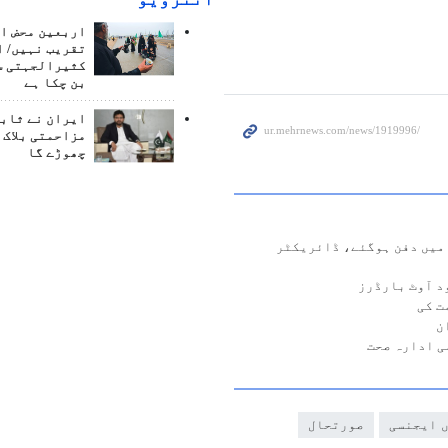
اربعین محض ا
تقریب نہیں/ ا
کثیرالجہتی س
بن چکا ہے
ایران نے ثابت
مزاحمتی بلاک 
چھوڑے گا
ومولودوں سمیت 179 مریض ملبے میں دفن ہوگئے، ڈائریکٹر
د آوٹ بارڈرز
ت کی
ن
 ایجنسی
صورتحال