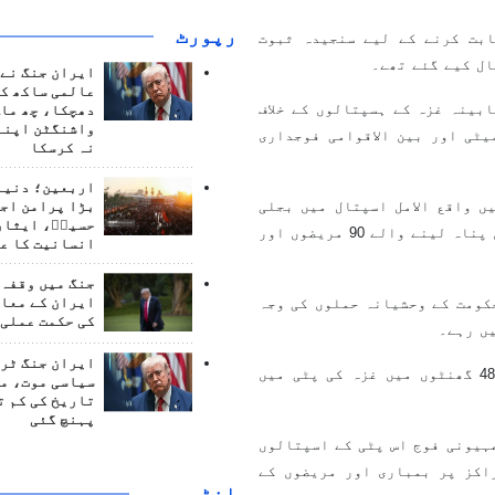
رپورٹ
ابت کرنے کے لیے سنجیدہ ثبوت
ال کیے گئے تھے۔
ایران جنگ نے 
عالمی ساکھ کو
بینہ غزہ کے ہسپتالوں کے خلاف
دھچکا، چھ ماہ
واشنگٹن اپنے
یٹی اور بین الاقوامی فوجداری
نہ کرسکا
اربعین؛ دنیا 
ں واقع الامل اسپتال میں بجلی
بڑا پرامن اج
حسینؑ، ایثار
کا واحد جنریٹر ناکارہ ہوگیا ہے اور اس طرح اس اسپتال میں پناہ لینے والے 90 مریضوں اور
انسانیت کا ع
جنگ میں وقفہ 
کومت کے وحشیانہ حملوں کی وجہ
ایران کے معام
کی حکمت عملی 
یں رہے۔
ایران جنگ ٹرم
انہوں نے مزید کہا: اگر انسانی امداد نہ پہنچی تو اگلے 48 گھنٹوں میں غزہ کی پٹی میں
سیاسی موت، م
تاریخ کی کم ت
پہنچ گئی
ہیونی فوج اس پٹی کے اسپتالوں
اکز پر بمباری اور مریضوں کے
انٹرويو