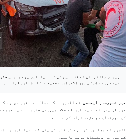
ہیومن رائٹس واچ نے غزہ کی پٹی کے ہسپتالوں پر صیہونی حکوم
دیتے ہوئے اس کی بین الاقوامی تحقیقات کا مطالبہ کیا ہے۔
مہر خبررساں ایجنسی
نے الجزیرہ کے حوالے سے خبر دی ہے کہ 
غزہ کی پٹی کے اسپتالوں کے خلاف صیہونی حکومت کے پے درپے ح
کی صورتحال کو مزید خراب کردیا ہے۔
تنظیم نے مطالبہ کیا ہے کہ غزہ کی پٹی کے ہسپتالوں پر اس
کے طور پر تحقیقات ہونی چاہیے۔