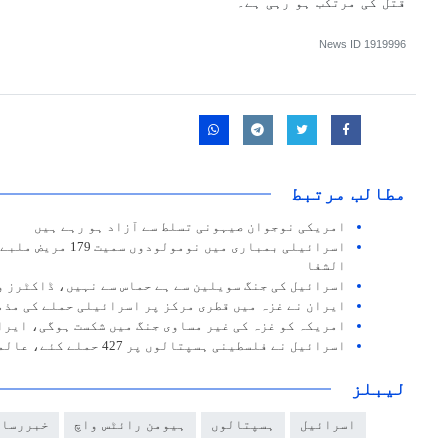
قتل کی مرتکب ہو رہی ہے۔
News ID
1919996
مطالب مرتبط
امریکی نوجوان صیہونی تسلط سے آزاد ہو رہے ہیں
اسرائیلی بمباری میں ن
الشفا
اسرائیل کی جنگ سویلین سے ہے حماس سے نہیں، ڈاکٹرز و
ایران نے غزہ میں قطری مرکز پر اسرائیلی حملے کی مذم
امریکہ کو غزہ کی غیر مساوی جنگ میں شکست ہوگی، ایرا
اسرائیل نے فلسطینی ہسپتالوں پر 427 حملے کئے، عالمی ادارہ صحت
لیبلز
اسرائيل
ہسپتالوں
ہیومن رائٹس واچ
خبررساں