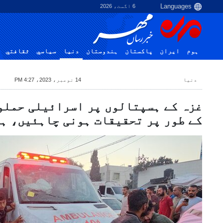
6 اگست، 2026
ہوم
ایران
پاکستان
ہندوستان
دنیا
سياسي
ثقافتي
دنیا
14 نومبر، 2023، 4:27 PM
غزہ کے ہسپتالوں پر اسرائیلی حملو
کے طور پر تحقیقات ہونی چاہئیں، ہ