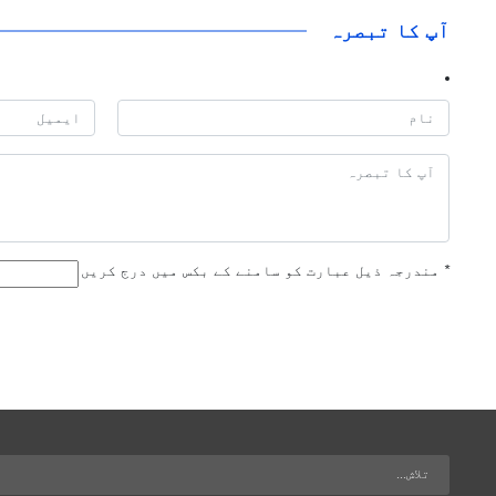
آپ کا تبصرہ
*
مندرجہ ذیل عبارت کو سامنے کے بکس میں درج کریں