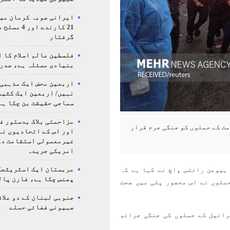
ایرانی صوبہ کرمان میں
21 کارندے اور
گرفتار
فلسطین عالم اسلام کا 
بنیادی مسئلہ ہے، صدر
اربعین محض ایک مذہبی
نہیں/ اربعین ایک کثی
سماجی حقیقت بن چکا ہے
مزاحمتی بلاک بدستور ف
ت کے حملوں کو جنگی جرم قرار
اور اس کے اتحادیوں نے
غیرمعمولی استقامت د
امریکی جریدہ
ہیومن رائٹس واچ نے کہا ہے کہ
عربستان ایک اسٹریٹجک
پھنس چکا ہے، فارن پال
ملوں نے اس محصور پٹی میں صحت
جنوبی لبنان کے دو علاق
صہیونی فضائی حملے
رائیل کے حملوں کی جنگی جرائم