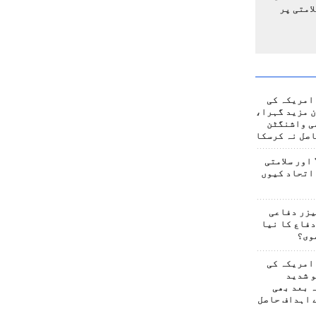
امتی پر
امریکہ کی
 مزید گہرا،
ی واشنگٹن
صل نہ کرسکا
اور سلامتی
اتحاد کیوں
یزر دفاعی
فاع کا نیا
وی؟
امریکہ کی
 شدید
 بعد بھی
 اہداف حاصل