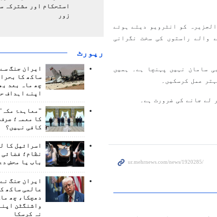
استحکام اور مشترکہ سل
زور
الجزیرہ کو انٹرویو دیتے ہوئے
 والے راستوں کی سخت نگرانی
رپورٹ
ایران جنگ سے 
ی سامان نہیں پہنچا ہے۔ ہمیں
ساکھ کا بحران
ہتر عمل کرسکیں۔
چھ ماہ بعد بھ
اپنے اہداف حا
 لے جانے کی ضرورت ہے۔
"معاہدۂ مکہ" 
کا معمہ؛ صرف 
کافی نہیں؟
اسرائیل کا ل
نظام؛ فضائی د
باب یا محض دع
ایران جنگ نے 
عالمی ساکھ کو
دھچکا، چھ ماہ
واشنگٹن اپنے
نہ کرسکا