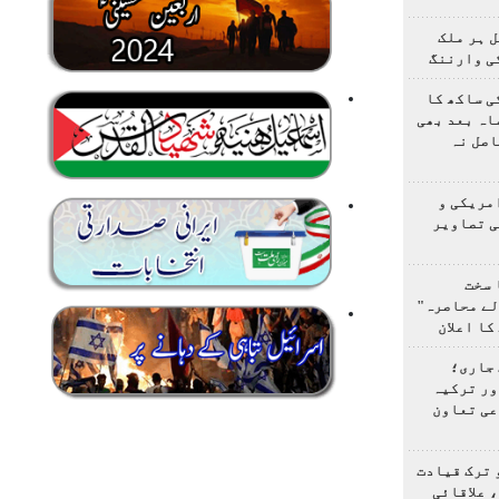
 ہر ملک
ی وارننگ
ی ساکھ کا
اہ بعد بھی
اصل نہ
مریکی و
ی تصاویر
 سخت
لے محاصرہ"
کا اعلان
 جاری؛
ور ترکیہ
عی تعاون
 ترک قیادت
 علاقائی