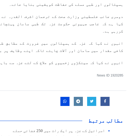
ہسپتالوں اور طبی عملے کی حفاظت کویقینی بنایا جائے۔
دوسری جانب فلسطینی وزارت صحت کے ترجمان اشرف القدرہ نے 
کہا ہے کہ غاصب صہیونی حکومت غزہ تک طبی سامان پہنچانے
کررہی ہے۔
انہوں نے کہا کہ غزہ کے ہسپتالوں میں ضرورت کے مطابق طب
کافی مقدار میں سامان اور آلات چاہئے تاکہ اپنے وظایف پر ب
انہوں نے کہا کہ سینکڑوں زخمیوں کو علاج کے لئے غزہ سے باہر
News ID
1920285
مطالب مرتبط
اسرائیل کے غزہ پر ایک رات میں 250 فضائی حملے