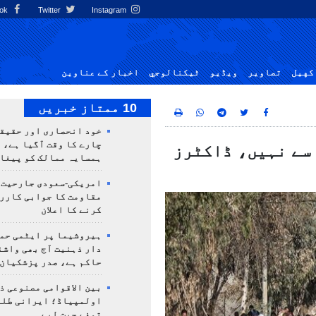
Facebook
Twitter
Instagram
کهيل
تصاوير
ویڈیو
ٹيكنالوجي
اخبار کے عناوین
10 ممتاز خبریں
خود انحصاری اور حقیق
چارے کا وقت آگیا ہے، 
 سے نہیں، ڈاکٹرز
ہمسایہ ممالک کو پیغا
امریکی-سعودی جارحیت،
مقاومت کا جوابی کارر
کرنے کا اعلان
ہیروشیما پر ایٹمی حمل
دار ذہنیت آج بھی واشن
حاکم ہے، صدر پزشکیان
بین الاقوامی مصنوعی ذ
تمغے جیت لیے