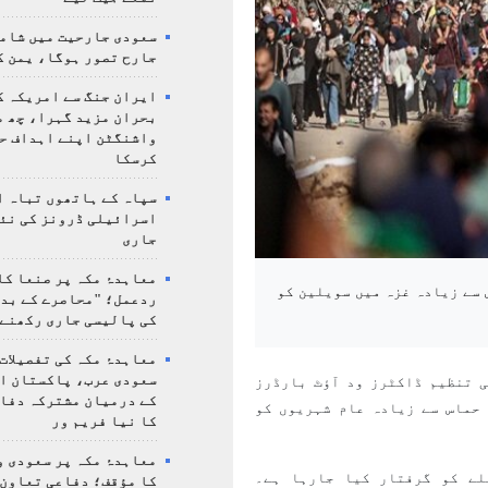
سعودی جارحیت میں شامل
جارح تصور ہوگا، یمن ک
ایران جنگ سے امریکہ ک
بحران مزید گہرا، چھ م
واشنگٹن اپنے اہداف ح
کرسکا
سپاہ کے ہاتھوں تباہ ا
اسرائیلی ڈرونز کی نئ
جاری
معاہدۂ مکہ پر صنعا کا
 سے زیادہ غزہ میں سویلین کو
ردعمل؛ "محاصرے کے بد
کی پالیسی جاری رکھنے 
معاہدۂ مکہ کی تفصیلات
سعودی عرب، پاکستان ا
 تنظیم ڈاکٹرز ود آؤٹ بارڈرز
کے درمیان مشترکہ دفا
حماس سے زیادہ عام شہریوں کو
کا نیا فریم ور
معاہدۂ مکہ پر سعودی و
لے کو گرفتار کیا جارہا ہے۔
کا مؤقف؛ دفاعی تعاون،