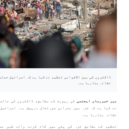
ڈاکٹروں کی بین الاقوامی تنظیم نے کہا ہے کہ اسرائیل حماس
نشانہ بنارہا ہے۔
مہر خبررساں ایجنسی
کی رپورٹ کے مطابق، ڈاکٹروں کی عالمی
نے کہا ہے کہ غزہ میں بحرانی صورتحال درپیش ہے۔ اسرائیل 
نشانہ بنارہا ہے۔
تنظیم کے مطابق غزہ کی پٹی میں کام کرنے والے طبی عم