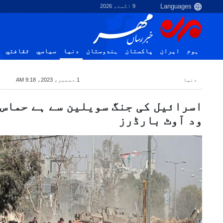
9 اگست، 2026
ہوم
ایران
پاکستان
ہندوستان
دنیا
سياسي
ثقافتي
دنیا
1 دسمبر، 2023، 9:18 AM
اسرائیل کی جنگ سویلین سے ہے حماس
ود آوٹ بارڈرز