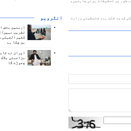
ے طور پر تحقیقات ہونی چاہئیں،
انٹرويو
کی شدید قلت ہے، فلسطینی وزارت
اربعین محض ا
تقریب نہیں/ ا
کثیرالجہتی س
بن چکا ہے
ایران نے ثابت
مزاحمتی بلاک 
چھوڑے گا