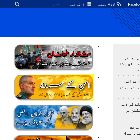
RSS لینک
آرکائیو
ی بھائی
عراقچی کا
م
 عراقی
وائی مؤخر
ے کی ذمہ
گٹن پر
ہانت
اولمپیاڈ؛ ایرانی طلباء نے 4