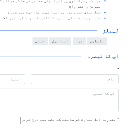
غزہ کے ہسپتالوں پر اسرائیلی حملوں کی جنگی جرائم ک
ہیومن رائٹس واچ
جنگ بندی ختم، غزہ پر اسرائیلی جارحیت پھر شروع
غزہ میں امداد کی ترسیل ناکافی/ ادویات اور طبی آلات 
لیبلز
فلسطین
غزہ
اسرائیل
حماس
آپ کا تبصرہ
*
مندرجہ ذیل عبارت کو سامنے کے بکس میں درج کریں