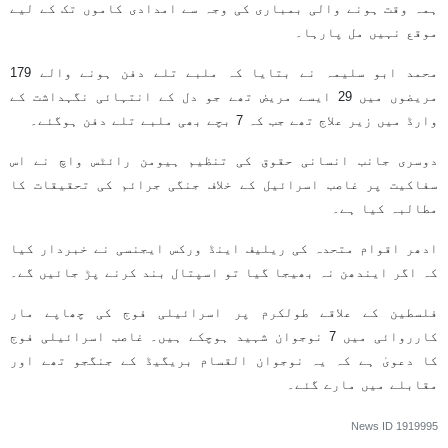
ہمہ وقت ہونے والی بمباری کی وجہ سے امدادی کاموں تک کے لیے
موقع نہیں مل پارہا۔
محمد ابو سلیمہ نے بتایا کہ ملبے تلے دفن ہونے والے 179
مریضوں میں 29 ایسے مریض تھے جو دل کے انتہائی نگہداشت کے
وارڈ میں زیر علاج تھے جب کہ 7 بچے بھی ملبے تلے دفن ہوگئے۔
دوسری جانب انسانی حقوق کی تنظیم ہیومن رائٹس واچ نے اس
سفاکیت پر غاصب اسرائیل کے خلاف جنگی جرائم کی تحقیقات کا
مطالبہ کیا ہے۔
ادھر اقوام متحدہ کی ریلیف اینڈ ورکس ایجنسی نے خبردار کیا
کہ اگر ایندھن نہ بھیجا گیا تو اسپتال بند کرنے پڑ جائیں گے۔
فلسطین کے علاقے طولکرم پر اسرائیلی فوج کی چھاپے مار
کارروائی میں 7 نوجوان شہید ہوچکے ہیں۔ غاصب اسرائیلی فوج
کا دعویٰ ہے کہ یہ نوجوان القسام بریگیڈ کے جنگجو تھے اور
مقابلے میں مارے گئے۔
News ID
1919995