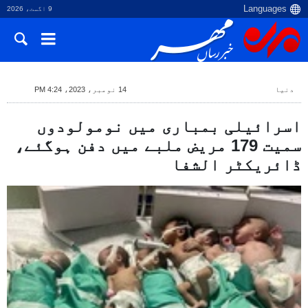
9 اگست، 2026
دنیا
14 نومبر، 2023، 4:24 PM
اسرائیلی بمباری میں نومولودوں
سمیت 179 مریض ملبے میں دفن ہوگئے،
ڈائریکٹر الشفا