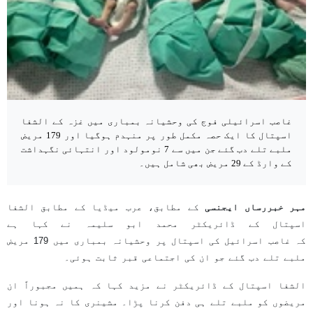
غاصب اسرائیلی فوج کی وحشیانہ بمباری میں غزہ کے الشفا
اسپتال کا ایک حصہ مکمل طور پر منہدم ہوگیا اور 179 مریض
ملبے تلے دب گئے جن میں سے 7 نومولود اور انتہائی نگہداشت
کے وارڈ کے 29 مریض بھی شامل ہیں۔
مہر خبررساں ایجنسی
کے مطابق، عرب میڈیا کے مطابق الشفا
اسپتال کے ڈائریکٹر محمد ابو سلیمہ نے کہا ہے
کہ غاصب اسرائیل کی اسپتال پر وحشیانہ بمباری میں 179 مریض
ملبے تلے دب گئے جو ان کی اجتماعی قبر ثابت ہوئی۔
الشفا اسپتال کے ڈائریکٹر نے مزید کہا کہ ہمیں مجبوراً ان
مریضوں کو ملبے تلے ہی دفن کرنا پڑا۔ مشینری کا نہ ہونا اور