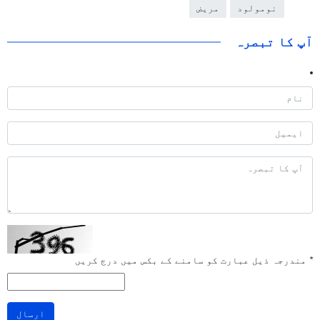
نومولود
مریض
آپ کا تبصرہ
*
مندرجہ ذیل عبارت کو سامنے کے بکس میں درج کریں
ارسال