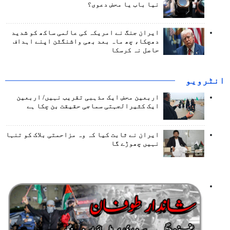
نیا باب یا محض دعوی؟
ایران جنگ نے امریکہ کی عالمی ساکھ کو شدید
دھچکا، چھ ماہ بعد بھی واشنگٹن اپنے اہداف
حاصل نہ کرسکا
انٹرويو
اربعین محض ایک مذہبی تقریب نہیں/ اربعین
ایک کثیرالجہتی سماجی حقیقت بن چکا ہے
ایران نے ثابت کیا کہ وہ مزاحمتی بلاک کو تنہا
نہیں چھوڑے گا