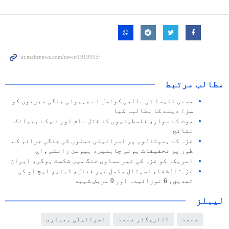
مطالب مرتبط
مسحی کلیسا کی عالمی کونسل نے صہیونی جنگی مجرموں کو
سزا دینے کا مطالبہ کیا
موت کے سوار، فلسطینیوں کا قتل عام اور اس کے بھیانک
نتائج
غزہ کے ہسپتالوں پر اسرائیلی حملوں کی جنگی جرائم کے
طور پر تحقیقات ہونی چاہئیں، ہیومن رائٹس واچ
امریکہ کو غزہ کی غیر مساوی جنگ میں شکست ہوگی، ایران
غزہ: الشفاء اسپتال مکمل غیر فعال، ڈبلیو ایچ او کی
تصدیق، 6 نوزائیدہ اور 9 مریض شہید
لیبلز
محمد
ڈائریکٹر محمد
اسرائیلی بمباری