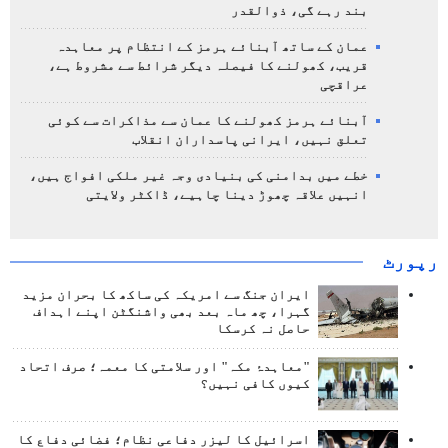
بند رہے گی، ذوالقدر
عمان کے ساتھ آبنائے ہرمز کے انتظام پر معاہدہ
قریب، کھولنے کا فیصلہ دیگر شرائط سے مشروط ہے،
عراقچی
آبنائے ہرمز کھولنے کا عمان سے مذاکرات سے کوئی
تعلق نہیں، ایرانی پاسداران انقلاب
خطے میں بدامنی کی بنیادی وجہ غیر ملکی افواج ہیں،
انہیں علاقہ چھوڑ دینا چاہیے، ڈاکٹر ولایتی
رپورٹ
ایران جنگ سے امریکہ کی ساکھ کا بحران مزید
گہرا، چھ ماہ بعد بھی واشنگٹن اپنے اہداف
حاصل نہ کرسکا
"معاہدۂ مکہ" اور سلامتی کا معمہ؛ صرف اتحاد
کیوں کافی نہیں؟
اسرائیل کا لیزر دفاعی نظام؛ فضائی دفاع کا