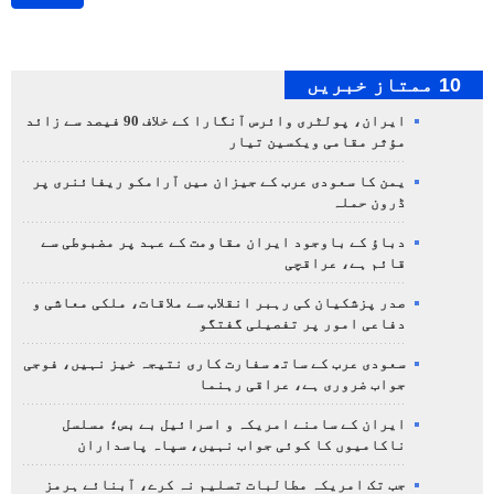
10 ممتاز خبریں
ایران، پولٹری وائرس آنگارا کے خلاف 90 فیصد سے زائد
مؤثر مقامی ویکسین تیار
یمن کا سعودی عرب کے جیزان میں آرامکو ریفائنری پر
ڈرون حملہ
دباؤ کے باوجود ایران مقاومت کے عہد پر مضبوطی سے
قائم ہے، عراقچی
صدر پزشکیان کی رہبر انقلاب سے ملاقات، ملکی معاشی و
دفاعی امور پر تفصیلی گفتگو
سعودی عرب کے ساتھ سفارت کاری نتیجہ خیز نہیں، فوجی
جواب ضروری ہے، عراقی رہنما
ایران کے سامنے امریکہ و اسرائیل بے بس؛ مسلسل
ناکامیوں کا کوئی جواب نہیں، سپاہ پاسداران
جب تک امریکہ مطالبات تسلیم نہ کرے، آبنائے ہرمز