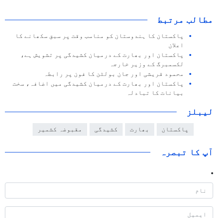
مطالب مرتبط
پاکستان کا ہندوستان کو مناسب وقت پر سبق سکھانے کا
اعلان
پاکستان اور بھارت کے درمیان کشیدگی پر تشویش ہے،
لکسمبرگ کے وزیر خارجہ
محمود قریشی اور جان بولٹن کا فون پر رابطہ
پاکستان اور بھارت کے درمیان کشیدگی میں اضافہ، سخت
بیانات کا تبادلہ
لیبلز
پاکستان
بھارت
کشیدگی
مقبوضہ کشمیر
آپ کا تبصرہ