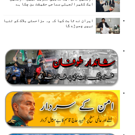
ایک کثیرالجہتی سماجی حقیقت بن چکا ہے
ایران نے ثابت کیا کہ وہ مزاحمتی بلاک کو تنہا
نہیں چھوڑے گا