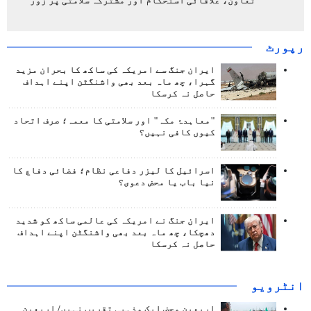
تعاون، علاقائی استحکام اور مشترکہ سلامتی پر زور
رپورٹ
ایران جنگ سے امریکہ کی ساکھ کا بحران مزید
گہرا، چھ ماہ بعد بھی واشنگٹن اپنے اہداف
حاصل نہ کرسکا
"معاہدۂ مکہ" اور سلامتی کا معمہ؛ صرف اتحاد
کیوں کافی نہیں؟
اسرائیل کا لیزر دفاعی نظام؛ فضائی دفاع کا
نیا باب یا محض دعوی؟
ایران جنگ نے امریکہ کی عالمی ساکھ کو شدید
دھچکا، چھ ماہ بعد بھی واشنگٹن اپنے اہداف
حاصل نہ کرسکا
انٹرويو
اربعین محض ایک مذہبی تقریب نہیں/ اربعین