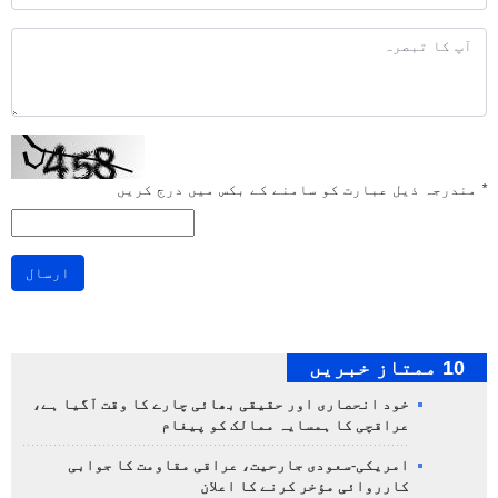
*
مندرجہ ذیل عبارت کو سامنے کے بکس میں درج کریں
ارسال
10 ممتاز خبریں
خود انحصاری اور حقیقی بھائی چارے کا وقت آگیا ہے،
عراقچی کا ہمسایہ ممالک کو پیغام
امریکی-سعودی جارحیت، عراقی مقاومت کا جوابی
کارروائی مؤخر کرنے کا اعلان