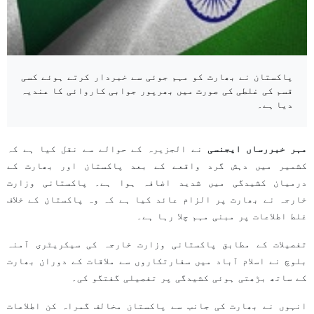
پاکستان نے بھارت کو مہم جوئی سے خبردار کرتے ہوئے کسی
قسم کی غلطی کی صورت میں بھرپور جوابی کاروائی کا عندیہ
دیا ہے۔
مہر خبررساں ایجنسی
نے الجزیرہ کے حوالے سے نقل کیا ہے کہ
کشمیر میں دہش گرد واقعے کے بعد پاکستان اور بھارت کے
درمیان کشیدگی میں شدید اضافہ ہوا ہے۔ پاکستانی وزارت
خارجہ نے بھارت پر الزام عائد کیا ہے کہ وہ پاکستان کے خلاف
غلط اطلاعات پر مبنی مہم چلا رہا ہے۔
تفصیلات کے مطابق پاکستانی وزارت خارجہ کی سیکریٹری آمنہ
بلوچ نے اسلام آباد میں سفارتکاروں سے ملاقات کے دوران بھارت
کے ساتھ بڑھتی ہوئی کشیدگی پر تفصیلی گفتگو کی۔
انہوں نے بھارت کی جانب سے پاکستان مخالف گمراہ کن اطلاعات