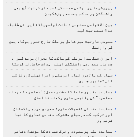
ہیروشیما پر ایٹمی حملے کی ذمہ دار ذہنیت آج بھی
واشنگٹن پر حاکم ہے، صدر پزشکیان
بین الاقوامی مصنوعی ذہانت اولمپیاڈ؛ ایرانی طلباء
نے 4 تمغے جیت لیے
سعودی جارحیت میں شامل ہر ملک جارح تصور ہوگا، یمن
کی وارننگ
ایران جنگ سے امریکہ کی ساکھ کا بحران مزید گہرا،
چھ ماہ بعد بھی واشنگٹن اپنے اہداف حاصل نہ کرسکا
سپاہ کے ہاتھوں تباہ امریکی و اسرائیلی ڈرونز کی
نئی تصاویر جاری
معاہدۂ مکہ پر صنعا کا سخت ردعمل؛ "محاصرے کے بدلے
محاصرہ" کی پالیسی جاری رکھنے کا اعلان
معاہدۂ مکہ کی تفصیلات جاری؛ سعودی عرب، پاکستان
اور ترکیہ کے درمیان مشترکہ دفاعی تعاون کا نیا
فریم ور
معاہدۂ مکہ پر سعودی و ترک قیادت کا مؤقف؛ دفاعی