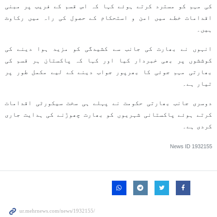
کی مہم کو مسترد کرتے ہوئے کہا کہ اس قسم کے فریب پر مبنی
اقدامات خطے میں امن و استحکام کے حصول کی راہ میں رکاوٹ
ہیں۔
انہوں نے بھارت کی جانب سے کشیدگی کو مزید ہوا دینے کی
کوششوں پر بھی خبردار کیا اور کہا کہ پاکستان ہر قسم کی
بھارتی مہم جوئی کا بھرپور جواب دینے کے لیے مکمل طور پر
تیار ہے۔
دوسری جانب بھارتی حکومت نے پہلے ہی سخت سیکورٹی اقدامات
کرتے ہوئے پاکستانی شہریوں کو بھارت چھوڑنے کی ہدایت جاری
کردی ہے۔
News ID
1932155