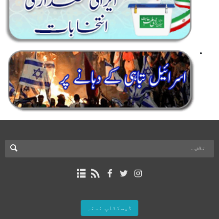
ڈیسکٹاپ نسخہ