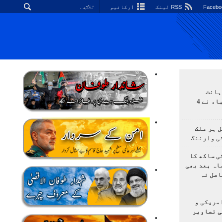
RSS لینک
آرکائیو
ہانت
اولمپیاڈ؛ ایرانی طلباء نے 4
 ہر ملک
ی وارننگ
ی ساکھ کا
اہ بعد بھی
اصل نہ
مریکی و
ی تصاویر