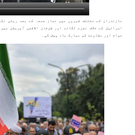
مازندران کے مختلف شہروں میں نماز جمعہ کے بعد ریلی نکا
اسرائیل کے خلاف نعرے لگائے اور طوفان الاقصی آپریشن میں
عوام اور مقاومت کو مبارک باد پیش کی۔