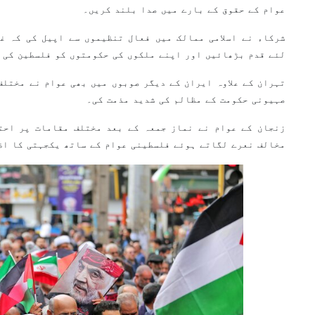
عوام کے حقوق کے بارے میں صدا بلند کریں۔
شرکاء نے اسلامی ممالک میں فعال تنظیموں سے اپیل کی کہ غ
لئے قدم بڑھائیں اور اپنے ملکوں کی حکومتوں کو فلسطین کی 
تہران کے علاوہ ایران کے دیگر صوبوں میں بھی عوام نے مختلف
صہیونی حکومت کے مظالم کی شدید مذمت کی۔
زنجان کے عوام نے نماز جمعہ کے بعد مختلف مقامات پر احت
مخالف نعرے لگاتے ہوئے فلسطینی عوام کے ساتھ یکجہتی کا اظ