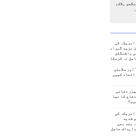
گجو ہلاک،
ہ
امریکہ کی
 مزید گہرا،
ی واشنگٹن
صل نہ کرسکا
اور سلامتی
اتحاد کیوں
یزر دفاعی
فاع کا نیا
وی؟
امریکہ کی
 شدید
 بعد بھی
 اہداف حاصل