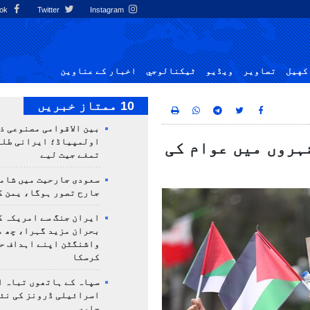
Facebook
Twitter
Instagram
کهيل
تصاوير
ویڈیو
ٹيكنالوجي
اخبار کے عناوین
10 ممتاز خبریں
بین الاقوامی مصنوعی ذ
ہروں میں عوام کی
تمغے جیت لیے
سعودی جارحیت میں شامل
جارح تصور ہوگا، یمن ک
ایران جنگ سے امریکہ ک
بحران مزید گہرا، چھ م
واشنگٹن اپنے اہداف ح
کرسکا
سپاہ کے ہاتھوں تباہ ا
اسرائیلی ڈرونز کی نئ
جاری