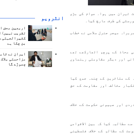
ت تہران میں ہوا۔ عوام کی بڑی
انٹرويو
رسٹی کی طرف مارچ کیا۔
اربعین محض ا
ربراہ میجر جنرل سلامی نے خطاب
تقریب نہیں/ ا
کثیرالجہتی س
بن چکا ہے
ی محاذ کے پرچم اٹھارکھے تھے
ایران نے ثابت
انی اور دیگر مقاومتی رہنماوں
مزاحمتی بلاک 
چھوڑے گا
 کے متاثرین کے چندہ جمع کیا
کبار مخالف اور مقاومت کے حق
دی اور صہیونی حکومت کے خلاف
ے مطالبہ کیا کہ بین الاقوامی
مت کے مظالم کے خلاف فلسطینی