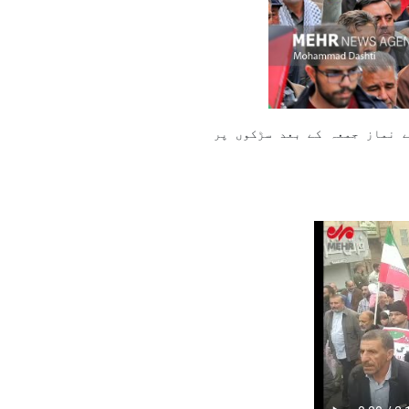
ے نماز جمعہ کے بعد سڑکوں پر