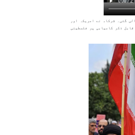
لی گئی۔ شرکاء نے امریکہ اور
 قابل ذکر کامیابی پر فلسطینی