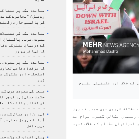
معاہدۂ مکہ پر صنعا کا
ردعمل؛ "محاصرے کے بد
کی پالیسی جاری رکھنے 
معاہدۂ مکہ کی تفصیلات
سعودی عرب، پاکستان ا
کے درمیان مشترکہ دفا
کا نیا فریم ور
معاہدۂ مکہ پر سعودی و
کا مؤقف؛ دفاعی تعاون،
استحکام اور مشترکہ سل
زور
 کے خلاف اور فلسطینی مظلوم
صنعا کی سعودی عرب کے خ
حکمت عملی؛ ہر فوجی نق
کو نشانہ بنانے کا اعلا
 مختلف شہروں میں جمعہ کے روز
ایران اور عمان کے درم
 ریلیاں نکالی گئیں۔ عوام نے
آبنائے ہرمز معاہدہ آ
 اسرائیلی مظالم کے خلاف شدید
میں داخل
یمنی افواج کے بڑے حمل