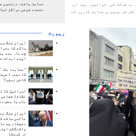
حمایت یافتہ درجنوں جن
 نے شرکت کی۔ خواتین، بچے اور
متعدد فوجی مراکز تبا
نکل کر صہیونی جنایت کاروں کے
رپورٹ
ایران جنگ سے 
ساکھ کا بحران
چھ ماہ بعد بھ
اپنے اہداف حا
"معاہدۂ مکہ" 
کا معمہ؛ صرف 
کافی نہیں؟
اسرائیل کا ل
نظام؛ فضائی د
باب یا محض دع
ایران جنگ نے 
عالمی ساکھ کو
دھچکا، چھ ماہ
واشنگٹن اپنے
نہ کرسکا