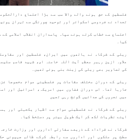
فلسطین کے حق ہونے والے والا سب سے بڑا اجتماع دارالحکوم
تعداد نے فردوسی اسکوائر اور توحید چورنگی سے تہران یونیو
اجتماع سے خطاب کرتے ہوئے سپاہ پاسداران انقلاب اسلامی کے س
کیا۔
ریلی کے شرکاء نے ہاتھوں میں ایران، فلسطین اور مقاومت
علاوہ ازین رہبر معظم آیت اللہ خامنہ ای، شہید قاسم سلیم
کی تصاویر بھی ریلی کی زینت بنی ہوئی تھیں۔
ریلی کے دوران مختلف مقامات پر فلسطینی عوام مخصوصا غزہ
جارہا تھا۔ اس دوران فضاوں میں امریکہ، اسرائیل اور است
میں نعروں کی صدائیں گونج رہی تھیں
ریلی کے شرکاء نے فلسطینی عوام سے اظہار یکجہتی اور ہمدر
اپنے نظریات لکھ کر ایک طویل بینر پر دستخط کیا۔
شرکاء نے قراداد کے ذریعے سفارتی اداروں اور وزارت خارجہ س
سطح پر ملکوں اور اداروں سے رابطہ کرکے ظالم صہیونی حکو