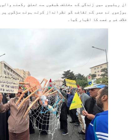
ان ریلیوں میں زندگی کے مختلف طبقوں سے تعلق رکھنے والوں
بوڑھوں نے عمر کے تقاضے کو نظرانداز کرتے ہوئے سڑکوں پر 
خلاف غم و غصے کا اظہار کیا۔