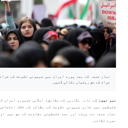
نماز جمعہ کے بعد پورے ایران میں صہیونی حکومت کے جرائم
عوام کے حق ریلیاں نکالی گئیں۔
مہر نیوز
کے نامہ نگاروں کے مطابق، اسلامی جمہوری ایران کے
فلسطین میں جاری صہیونی حکومت کے مظالم کے خلاف احتجاجی
نماز جمعہ سے پہلے اور بعد فلسطینی مقاومت کے حق میں اور
نعرے لگائے۔