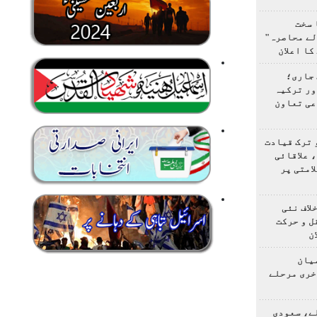
 سخت
لے محاصرہ"
کا اعلان
 جاری؛
ور ترکیہ
عی تعاون
 ترک قیادت
 علاقائی
امتی پر
لاف نئی
ل و حرکت
ن
یان
خری مرحلے
ے، سعودی