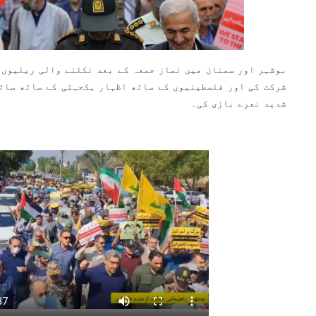
بوشہر اور سمنان میں نماز جمعہ کے بعد نکلنے والی ریلیوں 
شرکت کی اور فلسطینیوں کے ساتھ اظہار یکجہتی کے ساتھ ساتھ
شدید نعرے بازی کی۔