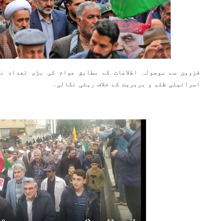
قزوین سے موصولہ اطلاعات کے مطابق عوام کی بڑی تعداد ن
اسرائیلی ظلم و بربریت کے خلاف ریلی نکالی۔