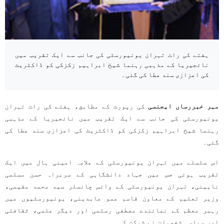
ہفتے کی رات تہران یونیورسٹی کی جانب سے ایک تقریب میں
نائجیریا کے مذہبی رہنما شیخ ابراہیم زکزکی کو ڈاکٹریٹ
کی اعزازی سند عطا کی گئی۔
مہر خبررساں ایجنسی
کی رپورٹ کے مطابق، ہفتے کی رات تہران
یونیورسٹی کی جانب سے ایک تقریب میں نائجیریا کے مذہبی
رہنما شیخ ابراہیم زکزکی کو ڈاکٹریٹ کی اعزازی سند عطا کی
گئی۔
اس سلسلے میں تہران یونیورسٹی کے علامہ امینی ہال میں ایک
تقریب ہوئی جس میں جہاد دانشگاہی کے سربراہ حسن مسلمی
نایینی، تہران یونیورسٹی کے وائس چانسلر سید محمد مقیمی،
وزیر تعلیم کے معاون قاسم عمو عابدینی، یونیورسٹیوں میں
رہبر معظم کے نمائندے مصطفی رستمی اور دیگر علمی، ثقافتی
اور سیاسی شخصیات نے شرکت کی۔