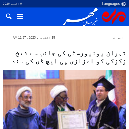
6 اگست، 2026
ایران
15 اکتوبر، 2023، 11:37 AM
تہران یونیورسٹی کی جانب سے شیخ
زکزکی کو اعزازی پی ایچ ڈی کی سند