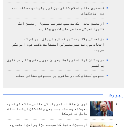
فلسطین عالم اسلام کا اولین اور بنیادی مسئلہ ہے،
صدر پزشکیان
اربعین محض ایک مذہبی تقریب نہیں/ اربعین ایک
کثیرالجہتی سماجی حقیقت بن چکا ہے
مزاحمتی بلاک بدستور فعال، ایران اور اس کے
اتحادیوں نے غیرمعمولی استقامت دکھائی، امریکی
جریدہ
عربستان ایک اسٹریٹجک بحران میں پھنس چکا ہے، فارن
پالیسی
جنوبی لبنان کے دو علاقوں پر صہیونی فضائی حملے
رپورٹ
ایران جنگ نے امریکہ کی عالمی ساکھ کو شدید
دھچکا، چھ ماہ بعد بھی واشنگٹن اپنے اہداف
حاصل نہ کرسکا
اربعین؛ دنیا کا سب سے بڑا پرامن اجتماع،