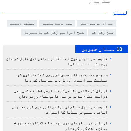
جمعہ تہران
لیبلز
تہران یونیورسٹی
سید محمد مقیمی
مصطفی رستمی
شیخ زکزاکی
شیخ ابراہیم زکزاکی نائجیریا
10 ممتاز خبریں
قابض اسرائیلی فوج نے لبنانی صحافی امل خلیل کو جان
بوجھ کر نشانہ بنایا
سعودی حمایت یافتہ مسلح گروہوں کے ٹھکانوں کو
بیلسٹک میزائلوں اور ڈرونز سے تباہ کر دیا
ایران کی مقامی دفاعی ٹیکنالوجی خطے کے کسی بھی
درآمدی نظام سے برتر ہے، قائم مقام وزیر دفاع
قابض اسرائیل سے فرار ہونے والوں میں غیر معمولی
اضافہ، صہیونی میڈیا کا اعتراف
ایرانی صوبہ کرمان میں موساد کے 21 کارندے اور 4
مسلح دہشت گرد گرفتار