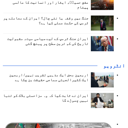
عشق حسینؑ، ایثار اور انسانیت کا عالمی
پیغام
جنگ میں وقفہ یا نئی چال؟ ایران کے معاملے پر
ٹرمپ کی حکمت عملی کیا ہے؟
ایران جنگ ٹرمپ کے لیے سیاسی موت، مقبولیت
تاریخ کی کم ترین سطح پر پہنچ گئی
انٹرويو
اربعین محض ایک مذہبی تقریب نہیں/ اربعین
ایک کثیرالجہتی سماجی حقیقت بن چکا ہے
ایران نے ثابت کیا کہ وہ مزاحمتی بلاک کو تنہا
نہیں چھوڑے گا