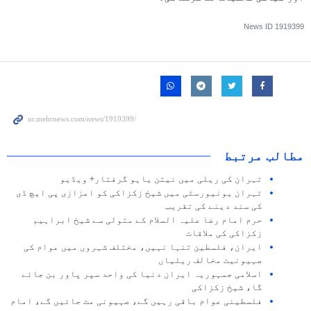
News ID
1919399
مطالب مرتبط
تہران کی ریلی میں نیتن یاہو گرفتار+ ویڈیو
تہران یونیورسٹی میں شیخ زکزاکی کو اعزازی پی ایچ ڈی
کی سند دینے کی تقریب
حرم امام رضا علیہ السلام کے متولی سے شیخ ابراہیم
زکزاکی کی ملاقات
ایران، فلسطین تنہا نہیں، مختلف شہروں میں عوام کی
صہیونیت مخالف ریلیاں
اسلامی جمہوریہ ایران دنیا کی واحد سپر پاور بن جائے
گا، شیخ زکزاکی
فلسطینی عوام باقی رہیں گے، صہیونی مٹ جائیں گے، امام