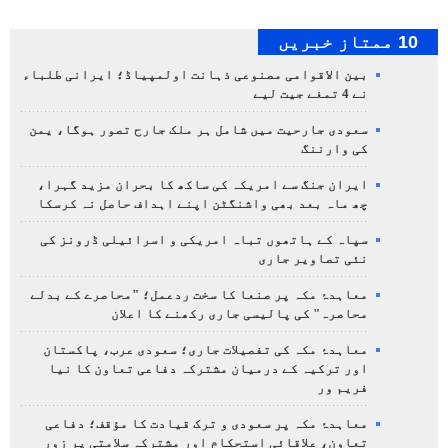
10 ممتاز خبریں
بین الاقوامی مصنوعی ذہانت اولمپیاڈ؛ ایرانی طلباء
نے 4 تمغے جیت لیے
سعودی جارحیت میں شامل ہر ملک جارح تصور ہوگا، یمن
کی وارننگ
ایران جنگ سے امریکہ کی ساکھ کا بحران مزید گہرا،
چھ ماہ بعد بھی واشنگٹن اپنے اہداف حاصل نہ کرسکا
سپاہ کے ہاتھوں تباہ امریکی و اسرائیلی ڈرونز کی
نئی تصاویر جاری
معاہدۂ مکہ پر صنعا کا سخت ردعمل؛ "محاصرے کے بدلے
محاصرہ" کی پالیسی جاری رکھنے کا اعلان
معاہدۂ مکہ کی تفصیلات جاری؛ سعودی عرب، پاکستان
اور ترکیہ کے درمیان مشترکہ دفاعی تعاون کا نیا
فریم ور
معاہدۂ مکہ پر سعودی و ترک قیادت کا مؤقف؛ دفاعی
تعاون، علاقائی استحکام اور مشترکہ سلامتی پر زور