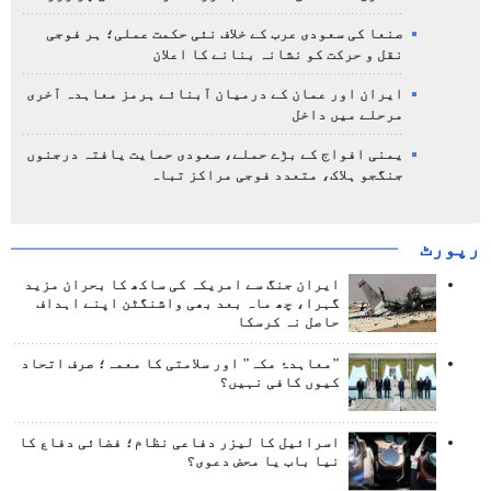
صنعا کی سعودی عرب کے خلاف نئی حکمت عملی؛ ہر فوجی
نقل و حرکت کو نشانہ بنانے کا اعلان
ایران اور عمان کے درمیان آبنائے ہرمز معاہدہ آخری
مرحلے میں داخل
یمنی افواج کے بڑے حملے، سعودی حمایت یافتہ درجنوں
جنگجو ہلاک، متعدد فوجی مراکز تباہ
رپورٹ
ایران جنگ سے امریکہ کی ساکھ کا بحران مزید
گہرا، چھ ماہ بعد بھی واشنگٹن اپنے اہداف
حاصل نہ کرسکا
"معاہدۂ مکہ" اور سلامتی کا معمہ؛ صرف اتحاد
کیوں کافی نہیں؟
اسرائیل کا لیزر دفاعی نظام؛ فضائی دفاع کا
نیا باب یا محض دعوی؟