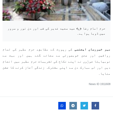
حرم امام رضا ﴿ع﴾ عید سعید غدیر کی شب اور دن نور و سرور
میں ڈوبا ہوا ہے۔
مہر خبررساں ایجنسی
کی رپورٹ کے مطابق، حرم مطہر کی تمام
رواقیں اور صحن خوبصورتی سے سجائے گئے ہیں اور بہت سے
نوبیاہتا جوڑوں نے اپنے نکاح کی تقریبات حرم مطہر میں انجام
دیں اور اس مبارک دن سے اپنی مشترکہ زندگی آغاز کرنے کا جشن
منایا۔
News ID
1911608