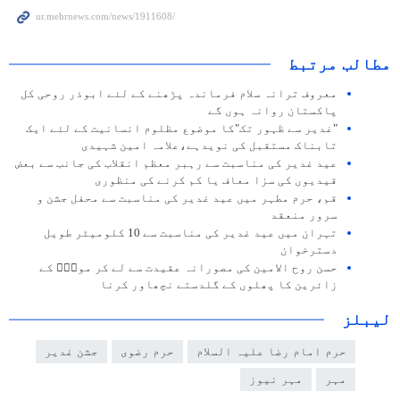
مطالب مرتبط
معروف ترانہ سلام فرماندہ پڑھنے کے لئے ابوذر روحی کل
پاکستان روانہ ہوں گے
"غدیر سے ظہور تک"کا موضوع مظلوم انسانیت کے لئے ایک
تابناک مستقبل کی نویدہے،علامہ امین شہیدی
عید غدیر کی مناسبت سے رہبر معظم انقلاب کی جانب سے بعض
قیدیوں کی سزا معاف یا کم کرنے کی منظوری
قم، حرم مطہر میں عید غدیر کی مناسبت سے محفل جشن و
سرور منعقد
تہران میں عید غدیر کی مناسبت سے 10 کلومیٹر طویل
دسترخوان
حسن روح الامین کی مصورانہ عقیدت سے لے کر مولاؑ کے
زائرین کا پھلوں کے گلدستے نچھاور کرنا
لیبلز
حرم امام رضا علیہ السلام
حرم رضوی
جشن غدیر
مہر
مہر نیوز