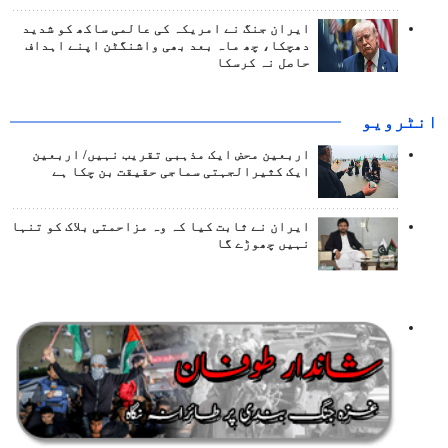
ایران جنگ نے امریکہ کی عالمی ساکھ کو شدید
دھچکا، چھ ماہ بعد بھی واشنگٹن اپنے اہداف
حاصل نہ کرسکا
انٹرويو
اربعین محض ایک مذہبی تقریب نہیں/ اربعین
ایک کثیرالجہتی سماجی حقیقت بن چکا ہے
ایران نے ثابت کیا کہ وہ مزاحمتی بلاک کو تنہا
نہیں چھوڑے گا