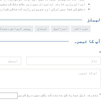
ایرانی وزیر خارجہ نے تہران میں زیر علاج ملک کے سفیر
دمشق کی فضا میں ترکی اور صیہونی رژیم کے جنگی طیارو
لیبلز
حزب اللہ
اسرائیل
لبنان
پیجر ڈیوائس دھماک
آپ کا تبصرہ
*
مندرجہ ذیل عبارت کو سامنے کے بکس میں درج کریں