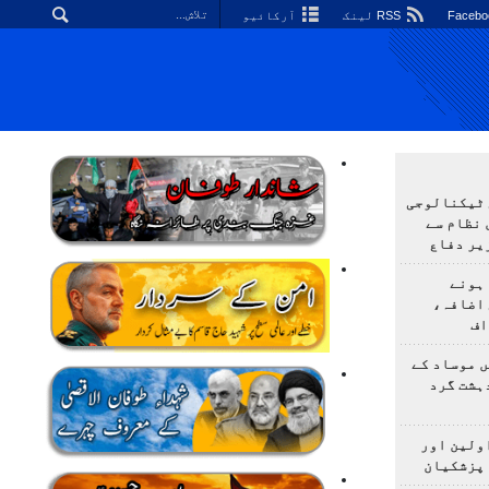
RSS لینک
آرکائیو
 ٹیکنالوجی
 نظام سے
یر دفاع
ہونے
 اضافہ،
اف
 موساد کے
 4 مسلح دہشت گرد
اولین اور
 پزشکیان