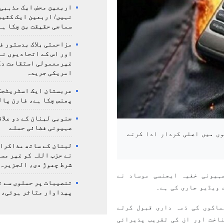
اربعین محض ایک مذہبی
نہیں/ اربعین ایک کثی
سماجی حقیقت بن چکا ہے
مزاحمتی بلاک بدستور ف
اور اس کے اتحادیوں نے
غیرمعمولی استقامت د
امریکی جریدہ
عربستان ایک اسٹریٹجک
پھنس چکا ہے، فارن پال
جنوبی لبنان کے دو علاق
صہیونی فضائی حملے
وں میں اصلی کردار ادا کرنے
لبنان کے ساتھ مذاکرا
نے حزب اللہ کو غیر مس
شرط چھوڑ دی، الجزیرہ
ہیونی خفیہ ایجنسی موساد نے
تنصیبات پر حملوں سے ت
 ویڈیو جاری کی ہے۔
پیداوار متاثر ہوئی، 
ماکوں کی ذمہ داری قبول کرتے
ناخت اور ان کی تقریب پذیرائی