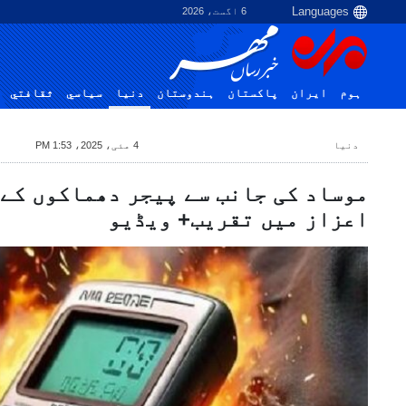
6 اگست، 2026
ہوم
ایران
پاکستان
ہندوستان
دنیا
سياسي
ثقافتي
دنیا
4 مئی، 2025، 1:53 PM
موساد کی جانب سے پیجر دھماکوں کے
اعزاز میں تقریب+ ویڈیو