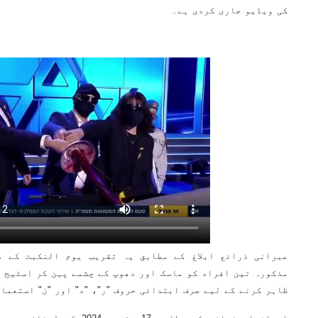
کی ویڈیو جاری کردی ہے۔
عبرانی ذرائع ابلاغ کے مطابق یہ تقریب یوم النکبت کے م
مذکورہ تین افراد کو ماسک اور دھوپ کے چشمے پہن کر اسٹیج پ
ظاہر کرنے کے لیے صرف ابتدائی حروف "ر"، "د" اور "ن" استعما