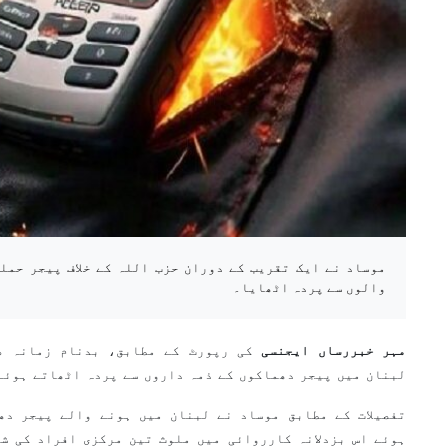
موساد نے ایک تقریب کے دوران حزب اللہ کے خلاف پیجر حمل
والوں سے پردہ اٹھایا۔
مہر خبررساں ایجنسی
کی رپورٹ کے مطابق، بدنام زمانہ ص
لبنان میں پیجر دھماکوں کے ذمہ داروں سے پردہ اٹھاتے ہوئے
تفصیلات کے مطابق موساد نے لبنان میں ہونے والے پیجر دھ
ہوئے اس بزدلانہ کارروائی میں ملوث تین مرکزی افراد کی ش