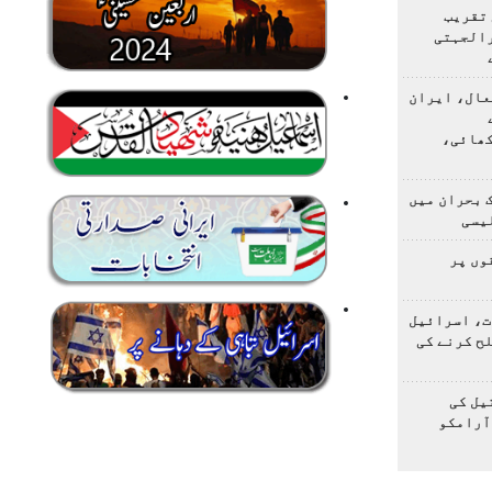
 تقریب
رالجہتی
عال، ایران
کھائی،
 بحران میں
یسی
وں پر
ت، اسرائیل
لح کرنے کی
یل کی
آرامکو