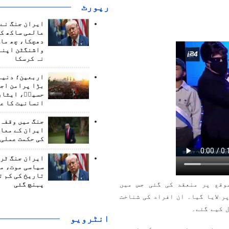
رپورٹ
ایران جنگ نے 
عالمی ساکھ کو
دھچکا، چھ ماہ
واشنگٹن اپنے
نہ کرسکا
اربعین؛ دنیا 
بڑا پرامن اج
حسینؑ، ایثار
انسانیت کا ع
جنگ میں وقفہ 
ایران کے معام
کی حکمت عملی 
ایران جنگ ٹرم
سیاسی موت، م
تاریخ کی کم ت
وقع پر منعقد کی گئی جس میں
پہنچ گئی
ر لایا گیا۔ ان افراد کی شناخت
ل کیے گئے۔
انٹرويو