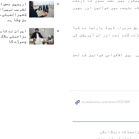
تمبر 2024 کو لبنان میں پیجرز میں نصب بموں کے ذریعے
اربعین محض ا
ے نتیجے میں خواتین اور بچوں
تقریب نہیں/ ا
کثیرالجہتی س
بن چکا ہے
بق سربراہ ڈیوڈ بارنیا نے کہا
ایران نے ثابت
قبل لبنان پہنچائے گئے تھے اور اس آپریشن کی
مزاحمتی بلاک 
چھوڑے گا
۔ بین الاقوامی قوانین کے تحت
حمت کا دبنگ اعلان
یں تھا، ایرانی مبصر