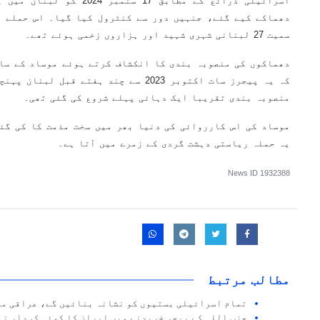
اسرائیلی ذرائع کے مطابق 17 س
دھماکے کیے گئے، جنہیں دور سے کنٹرول کیا گیا۔ اس حملے ک
سمیت 27 لبنانی شہری شہید اور ہزاروں زخمی ہوئے تھے۔
دھماکوں کی منصوبہ بندی کا انکشاف کرتے ہوئے موساد کے سا
کہ یہ پیجرز سات اکتوبر 2023 سے چند ہفتے 
منصوبہ بندی تقریبا ایک دہائی پہلے شروع کی گئی تھی۔
موساد کی اس کارروائی کی دنیا بھر میں سخت مذمت کا کی گئی
یہ حملہ ریاستی دہشت گردی کے زمرے میں آتا ہے۔
News ID
1932388
مطالب مرتبط
تمام اسرائیلی بستیوں کو نشانہ بنائیں گے، عراقی مزا
حزب اللہ کے پیجر خریدنے میں ایران کا کوئی کردار نہ