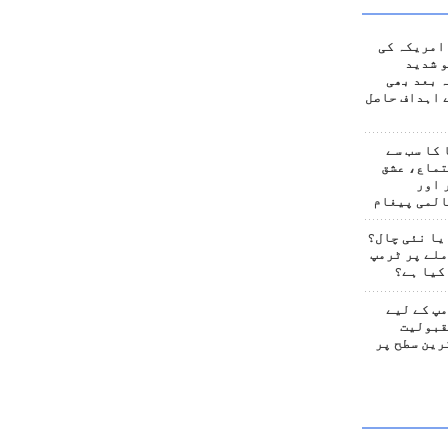
امریکہ کی
 شدید
 بعد بھی
 اہداف حاصل
کا سب سے
تماع، عشق
 اور
المی پیغام
یا نئی چال؟
لے پر ٹرمپ
کیا ہے؟
پ کے لیے
قبولیت
رین سطح پر