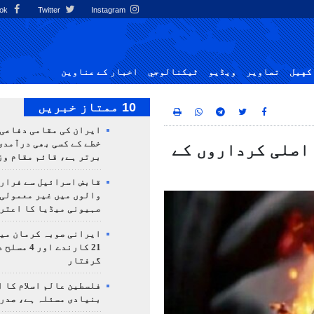
Facebook
Twitter
Instagram
کهيل
تصاوير
ویڈیو
ٹيكنالوجي
اخبار کے عناوین
10 ممتاز خبریں
ایران کی مقامی دفاعی
خطے کے کسی بھی درآمدی
 اصلی کرداروں کے
برتر ہے، قائم مقام وز
قابض اسرائیل سے فرار 
والوں میں غیر معمولی
صہیونی میڈیا کا اعتر
ایرانی صوبہ کرمان میں
21 کارندے اور
گرفتار
فلسطین عالم اسلام کا 
بنیادی مسئلہ ہے، صدر