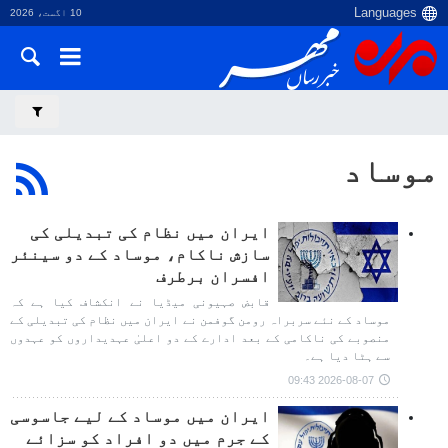
10 اگست، 2026
موساد
ایران میں نظام کی تبدیلی کی
سازش ناکام، موساد کے دو سینئر
افسران برطرف
قابض صہیونی میڈیا نے انکشاف کیا ہے کہ
موساد کے نئے سربراہ رومن گوفمن نے ایران میں نظام کی تبدیلی کے
منصوبے کی ناکامی کے بعد ادارے کے دو اعلیٰ عہدیداروں کو عہدوں
سے ہٹا دیا ہے۔
2026-08-07 09:43
ایران میں موساد کے لیے جاسوسی
کے جرم میں دو افراد کو سزائے