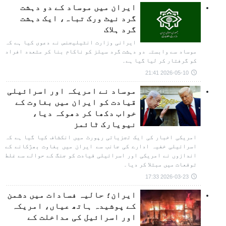
ایران میں موساد کے دو دہشت
گرد نیٹ ورک تباہ، ایک دہشت
گرد ہلاک
ایرانی وزارت انٹیلیجنس نے دعوی کیا ہے کہ
موساد سے وابستہ دو دہشت گرد سیلز کو ناکام بنا کر متعدد افراد
کو گرفتار کر لیا گیا ہے۔
2026-05-10 21:41
موساد نے امریکہ اور اسرائیلی
قیادت کو ایران میں بغاوت کے
خواب دکھا کر دھوکہ دیا،
نیویارک ٹائمز
امریکی اخبار کی ایک تجزیاتی رپورٹ میں انکشاف کیا گیا ہے کہ
اسرائیلی خفیہ ادارے کی جانب سے ایران میں بغاوت بھڑکانے کے
اندازوں نے امریکی اور اسرائیلی قیادت کو جنگ کے حوالے سے غلط
توقعات میں مبتلا کر دیا۔
2026-03-23 17:33
ایران؛ حالیہ فسادات میں دشمن
کے پوشیدہ ہاتھ عیاں، امریکہ
اور اسرائیل کی مداخلت کے