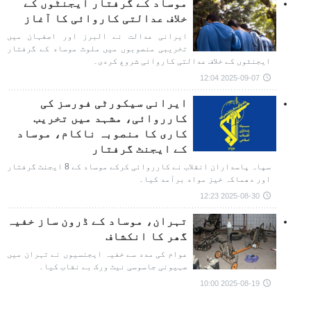
موساد کے گرفتار ایجنٹوں کے
خلاف عدالتی کاروائی کا آغاز
ایرانی عدالت نے البرز اور اصفہان میں
تخریبی منصوبوں میں ملوث موساد کے گرفتار
ایجنٹوں کے خلاف عدالتی کاروائی شروع کردی۔
2025-09-07 12:04
ایرانی سیکورٹی فورسز کی
کارروائی، مشہد میں تخریب
کاری کا منصوبہ ناکام، موساد
کے ایجنٹ گرفتار
سپاہ پاسداران انقلاب نے کارروائی کرکے موساد کے 8 ایجنٹ گرفتار
اور دھماکہ خیز مواد برآمد کیا۔
2025-08-30 12:23
تہران، موساد کے ڈرون ساز خفیہ
گھر کا انکشاف
عوام کی مدد سے خفیہ ایجنسیوں نے تہران میں
صہیونی جاسوسی نیٹ ورک بے نقاب کیا۔
2025-08-19 10:00