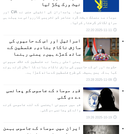
نیٹ ورک پکڑ لیا
سپاہ پاسداران کی انٹیلی جنس نے CIA اور
موساد سے منسلک دہشت گرد عناصر کو تخریبی کارروائی سے پہلے ہی
سراغ لگاکر گرفتار کرلیا۔
2025-11-11 22:20
اسرائیل اور اس کے حامیوں کی
سازش ناکام بنادی، فلسطین کے
ساتھ کھڑے ہیں، یمنی رہنما
یمنی اعلی رہنما نے فلسطین کے خلاف صہیونی
حکومت اور اس کے حامیوں کی سازش ناکام بنانے کا اعلان کرتے ہوئے
کہا ہے کہ یمن ہمیشہ کی طرح فلسطین کے ساتھ کھڑا ہے۔
2025-11-09 23:28
قم، موساد کے جاسوس کو پھانسی
دے دی گئی
قم میں صہیونی ایجنسی کے لئے جاسوسی کرنے
والے کو پھانسی دی گئی۔
2025-10-19 19:26
ایران میں موساد کے جاسوس بہمن