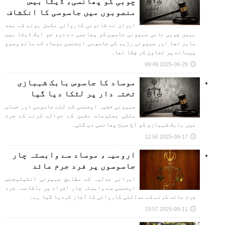
چوبی کو پھانسی، ڈیٹا بیس
منصوبوں میں جاسوسی کا انکشاف
ایران نے قانونی کاروائی مکمل ہونے کے بعد
بہمن چوبی نامی صہیونی جاسوس کو پھانسی دے دی، جو ایک ڈیٹا بیس
ماہر تھا اور صہیونی رژیم کی جاسوسی ایجنسی موساد کے ساتھ وسیع
پیمانے پر تعاون کر چکا تھا۔
2025-09-29 09:49
موساد کا جاسوس بابک شہبازی
تختہ دار پر لٹکا دیا گیا
صہیونی خفیہ ایجنسی کے لئے جاسوسی اور حساس
ملکی معلومات دشمن کے حوالے کرنے کے جرم
میں بابک شہبازی کو آج صبح پھانسی دی گئی۔
2025-09-17 12:56
ارومیہ، موساد سے وابستہ چار
جاسوسوں پر فرد جرم عائد
ایرانی عدلیہ کے مطابق صہیونی انٹیلیجنس
ایجنسی سے وابستہ چار افراد پر باقاعدہ فرد
جرم عائد کرنے کے عدالتی کاروائی کا آغاز کردیا گیا ہے۔
2025-09-11 19:57