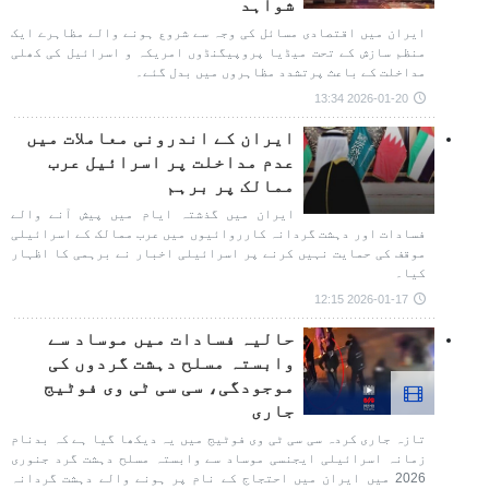
شواہد
ایران میں اقتصادی مسائل کی وجہ سے شروع ہونے والے مظاہرے ایک
منظم سازش کے تحت میڈیا پروپیگنڈوں امریکہ و اسرائیل کی کھلی
مداخلت کے باعث پرتشدد مظاہروں میں بدل گئے۔
2026-01-20 13:34
ایران کے اندرونی معاملات میں
عدم مداخلت پر اسرائیل عرب
ممالک پر برہم
ایران میں گذشتہ ایام میں پیش آنے والے
فسادات اور دہشت گردانہ کارروائیوں میں عرب ممالک کے اسرائیلی
موقف کی حمایت نہیں کرنے پر اسرائیلی اخبار نے برہمی کا اظہار
کیا۔
2026-01-17 12:15
حالیہ فسادات میں موساد سے
وابستہ مسلح دہشت گردوں کی
موجودگی، سی سی ٹی وی فوٹیج
جاری
تازہ جاری کردہ سی سی ٹی وی فوٹیج میں یہ دیکھا گیا ہے کہ بدنام
زمانہ اسرائیلی ایجنسی موساد سے وابستہ مسلح دہشت گرد جنوری
2026 میں ایران میں احتجاج کے نام پر ہونے والے دہشت گردانہ