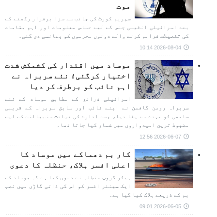
موت
سپریم کورٹ کی جانب سے سزا برقرار رکھنے کے
بعد اسرائیلی انٹیلی جنس کے لیے حساس معلومات اور اہم مقامات
کی تفصیلات فراہم کرنے والے دونوں مجرموں کو پھانسی دی گئی۔
2026-08-04 10:14
موساد میں اقتدار کی کشمکش شدت
اختیار کرگئی؛ نئے سربراہ نے
اہم نائب کو برطرف کر دیا
اسرائیلی ذرائع کے مطابق موساد کے نئے
سربراہ رومن گافمن نے اپنے نائب اور سابق سربراہ کے قریبی
ساتھی کو عہدے سے ہٹا دیا، جسے ادارے کی قیادت سنبھالنے کے لیے
مضبوط ترین امیدواروں میں شمار کیا جاتا تھا۔
2026-06-07 12:56
کار بم دھماکے میں موساد کا
اعلی افسر ہلاک، حنظلہ کا دعوی
ہیکر گروپ حنظلہ نے دعوی کیا ہے کہ موساد کے
ایک سینئر افسر کو اس کی ذاتی گاڑی میں نصب
بم کے ذریعے ہلاک کیا گیا ہے۔
2026-06-05 09:01