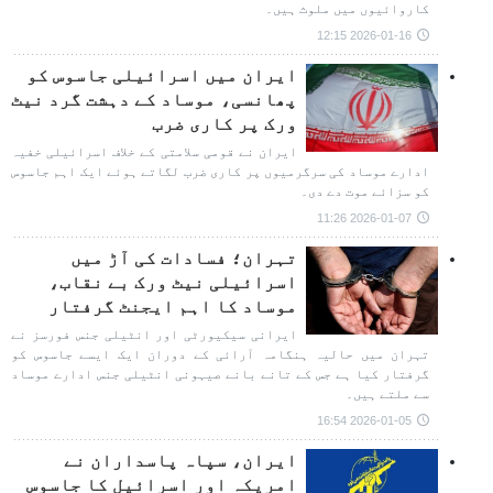
کاروائیوں میں ملوث ہیں۔
2026-01-16 12:15
ایران میں اسرائیلی جاسوس کو
پھانسی، موساد کے دہشت گرد نیٹ
ورک پر کاری ضرب
ایران نے قومی سلامتی کے خلاف اسرائیلی خفیہ
ادارے موساد کی سرگرمیوں پر کاری ضرب لگاتے ہوئے ایک اہم جاسوس
کو سزائے موت دے دی۔
2026-01-07 11:26
تہران؛ فسادات کی آڑ میں
اسرائیلی نیٹ ورک بے نقاب،
موساد کا اہم ایجنٹ گرفتار
ایرانی سیکیورٹی اور انٹیلی جنس فورسز نے
تہران میں حالیہ ہنگامہ آرائی کے دوران ایک ایسے جاسوس کو
گرفتار کیا ہے جس کے تانے بانے صیہونی انٹیلی جنس ادارے موساد
سے ملتے ہیں۔
2026-01-05 16:54
ایران، سپاہ پاسداران نے
امریکہ اور اسرائیل کا جاسوس