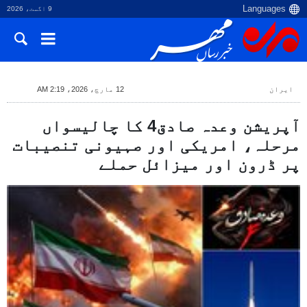
9 اگست، 2026
ایران
12 مارچ، 2026، 2:19 AM
آپریشن وعدہ صادق4 کا چالیسواں
مرحلہ، امریکی اور صہیونی تنصیبات
پر ڈرون اور میزائل حملے