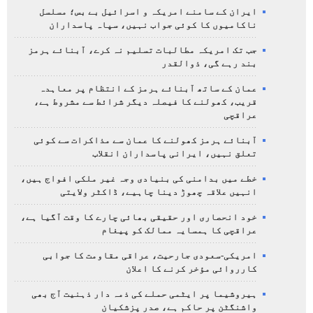
ایران کے سامنے امریکہ و اسرائیل بے بس؛ مسلسل
ناکامیوں کا کوئی جواب نہیں، سپاہ پاسداران
جب تک امریکہ مطالبات تسلیم نہ کرے، آبنائے ہرمز
بند رہے گی، ذوالقدر
عمان کے ساتھ آبنائے ہرمز کے انتظام پر معاہدہ
قریب، کھولنے کا فیصلہ دیگر شرائط سے مشروط ہے،
عراقچی
آبنائے ہرمز کھولنے کا عمان سے مذاکرات سے کوئی
تعلق نہیں، ایرانی پاسداران انقلاب
خطے میں بدامنی کی بنیادی وجہ غیر ملکی افواج ہیں،
انہیں علاقہ چھوڑ دینا چاہیے، ڈاکٹر ولایتی
خود انحصاری اور حقیقی بھائی چارے کا وقت آگیا ہے،
عراقچی کا ہمسایہ ممالک کو پیغام
امریکی-سعودی جارحیت، عراقی مقاومت کا جوابی
کارروائی مؤخر کرنے کا اعلان
ہیروشیما پر ایٹمی حملے کی ذمہ دار ذہنیت آج بھی
واشنگٹن پر حاکم ہے، صدر پزشکیان