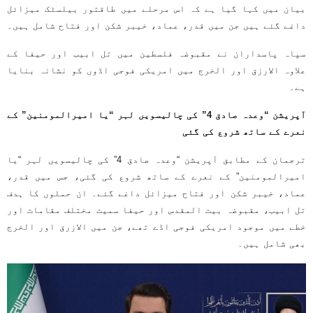
بیان میں کہا گیا ہے کہ اس مرحلے میں طاقتور بیلسٹک میزائل
داغے گئے ہیں جن میں قدر، عماد، خیبر شکن اور فتاح شامل ہیں۔
سپاہ پاسداران نے مقبوضہ فلسطین میں تل ابیب اور حیفا کے
علاوہ الارزق اور الخرج میں امریکی فوجی اڈوں کو نشانہ بنایا
ہے۔
آپریشن “وعدہ صادق 4” کی چالیسویں لہر “یا امیرالمومنین” کے
نعرے کے ساتھ شروع کی گئی
ترجمان کے مطابق آپریشن “وعدہ صادق 4” کی چالیسویں لہر “یا
امیرالمومنین” کے نعرے کے ساتھ شروع کی گئی، جس میں قدر،
عماد، خیبر شکن اور فتاح میزائل داغے گئے۔ ان حملوں کا ہدف
تل ابیب، مقبوضہ بیت المقدس اور حیفا سمیت مختلف مقامات اور
خطے میں موجود امریکی فوجی اڈے تھے، جن میں الازرق اور الخرج
بھی شامل ہیں۔