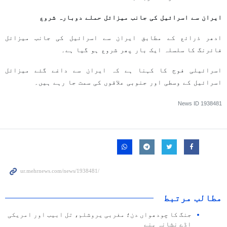
ایران سے اسرائیل کی جانب میزائل حملے دوبارہ شروع
ادھر ذرائع کے مطابق ایران سے اسرائیل کی جانب میزائل
فائرنگ کا سلسلہ ایک بار پھر شروع ہو گیا ہے۔
اسرائیلی فوج کا کہنا ہے کہ ایران سے داغے گئے میزائل
اسرائیل کے وسطی اور جنوبی علاقوں کی سمت جا رہے ہیں۔
News ID
1938481
مطالب مرتبط
جنگ کا چودھواں دن؛ مغربی یروشلم، تل ابیب اور امریکی
اڈے نشانہ بنے