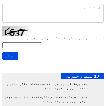
*
مندرجہ ذیل عبارت کو سامنے کے بکس میں درج کریں
ارسال
10 ممتاز خبریں
صدر پزشکیان کی رہبر انقلاب سے ملاقات، ملکی معاشی و
دفاعی امور پر تفصیلی گفتگو
سعودی عرب کے ساتھ سفارت کاری نتیجہ خیز نہیں، فوجی
جواب ضروری ہے، عراقی رہنما