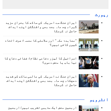
رپورٹ
ایران جنگ سے امریکہ کی ساکھ کا بحران مزید
گہرا، چھ ماہ بعد بھی واشنگٹن اپنے اہداف
حاصل نہ کرسکا
"معاہدۂ مکہ" اور سلامتی کا معمہ؛ صرف اتحاد
کیوں کافی نہیں؟
اسرائیل کا لیزر دفاعی نظام؛ فضائی دفاع کا
نیا باب یا محض دعوی؟
ایران جنگ نے امریکہ کی عالمی ساکھ کو شدید
دھچکا، چھ ماہ بعد بھی واشنگٹن اپنے اہداف
حاصل نہ کرسکا
انٹرويو
اربعین محض ایک مذہبی تقریب نہیں/ اربعین