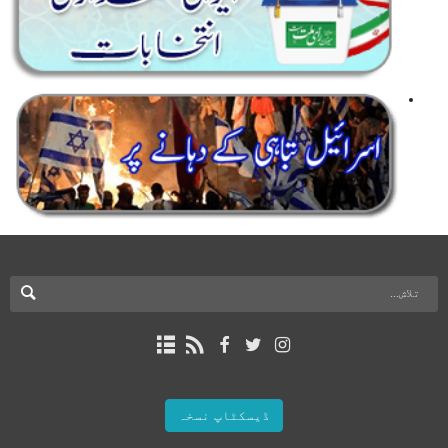
ڈیسکٹاپ نسخہ