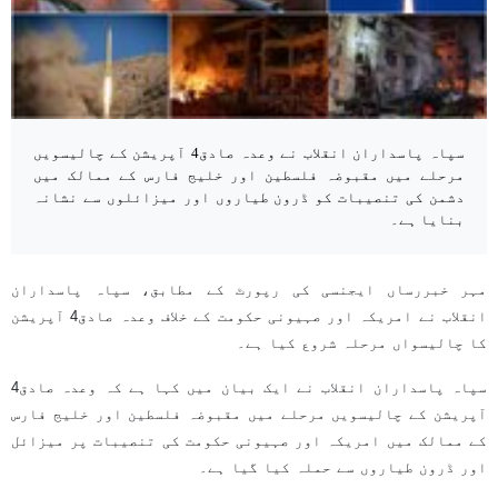
سپاہ پاسداران انقلاب نے وعدہ صادق4 آپریشن کے چالیسویں
مرحلے میں مقبوضہ فلسطین اور خلیج فارس کے ممالک میں
دشمن کی تنصیبات کو ڈرون طیاروں اور میزائلوں سے نشانہ
بنایا ہے۔
مہر خبررساں ایجنسی کی رپورٹ کے مطابق، سپاہ پاسداران
انقلاب نے امریکہ اور صہیونی حکومت کے خلاف وعدہ صادق4 آپریشن
کا چالیسواں مرحلہ شروع کیا ہے۔
سپاہ پاسداران انقلاب نے ایک بیان میں کہا ہے کہ وعدہ صادق4
آپریشن کے چالیسویں مرحلے میں مقبوضہ فلسطین اور خلیج فارس
کے ممالک میں امریکہ اور صہیونی حکومت کی تنصیبات پر میزائل
اور ڈرون طیاروں سے حملہ کیا گیا ہے۔