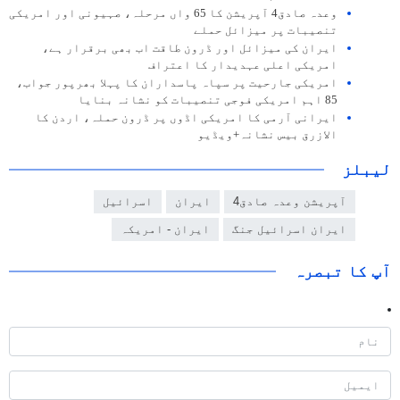
وعدہ صادق4 آپریشن کا 65 واں مرحلہ، صہیونی اور امریکی
تنصیبات پر میزائل حملے
ایران کی میزائل اور ڈرون طاقت اب بھی برقرار ہے،
امریکی اعلی عہدیدار کا اعتراف
امریکی جارحیت پر سپاہ پاسداران کا پہلا بھرپور جواب،
85 اہم امریکی فوجی تنصیبات کو نشانہ بنایا
ایرانی آرمی کا امریکی اڈوں پر ڈرون حملہ، اردن کا
الازرق بیس نشانہ+ویڈیو
لیبلز
آپریشن وعدہ صادق4
ایران
اسرائيل
ایران اسرائیل جنگ
ایران - امریکہ
آپ کا تبصرہ