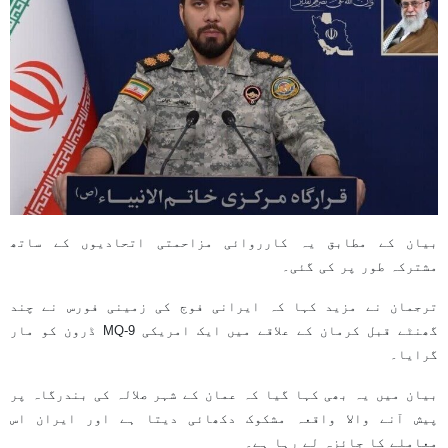
بیان کے مطابق یہ کارروائی مزاحمتی اتحادیوں کے ساتھ
مشترکہ طور پر کی گئی۔
ترجمان نے مزید کہا کہ ایرانی فوج کی زمینی فورس نے چند
گھنٹے قبل کرمان کے علاقے میں ایک امریکی MQ-9 ڈرون کو مار
گرایا۔
بیان میں یہ بھی کہا گیا کہ عمان کے شہر صلالہ کی بندرگاہ پر
پیش آنے والا واقعہ مشکوک دکھائی دیتا ہے اور ایران اس
معاملے کا جائزہ لے رہا ہے۔