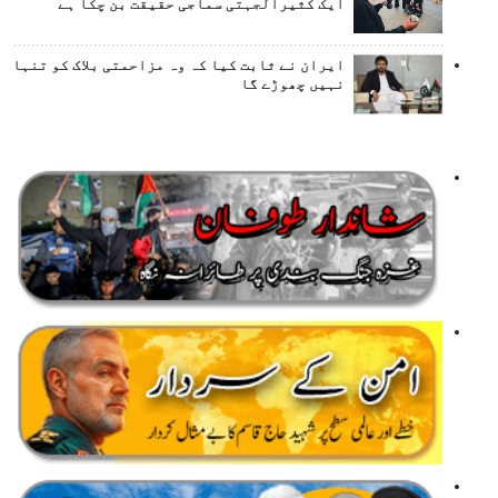
ایک کثیرالجہتی سماجی حقیقت بن چکا ہے
ایران نے ثابت کیا کہ وہ مزاحمتی بلاک کو تنہا
نہیں چھوڑے گا