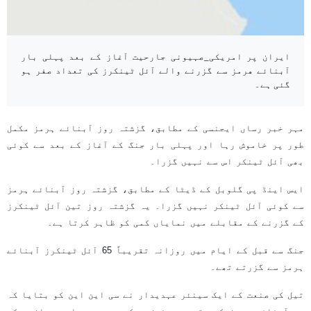
ایران پر امریکی_صہیونی جارحیت آغاز کے بعد پہلی بار
آبنائے هرمز سے گزرنے والے آئل ٹینکرز کی تعداد صفر ہو
گئی ہے۔
مہر خبر رساں ایجنسی کے مطابق، گزشتہ روز آبنائے ہرمز مکمل
طور پر خاموش رہا اور پہلی بار جنگ کے آغاز کے بعد سے کوئی
بھی آئل ٹینکر اس سے نہیں گزرا۔
ایس اینڈ پی گلوبل کے ڈیٹا کے مطابق، گزشتہ روز آبنائے ہرمز
سے کوئی آئل ٹینکر نہیں گزرا۔ یہ گزشتہ روز تین آئل ٹینکرز
کے گزرنے کے مقابلے میں نمایاں کمی کو ظاہر کرتا ہے۔
جنگ سے قبل کے ایام میں روزانہ تقریباً 65 آئل ٹینکرز آبنائے
ہرمز سے گزرتے تھے۔
تیل کی صنعت کے ایک سینئر عہدیدار نے سی این این کو بتایا کہ