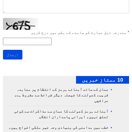
*
مندرجہ ذیل عبارت کو سامنے کے بکس میں درج کریں
ارسال
10 ممتاز خبریں
عمان کے ساتھ آبنائے ہرمز کے انتظام پر معاہدہ
قریب، کھولنے کا فیصلہ دیگر شرائط سے مشروط ہے،
عراقچی
آبنائے ہرمز کھولنے کا عمان سے مذاکرات سے کوئی
تعلق نہیں، ایرانی پاسداران انقلاب
خطے میں بدامنی کی بنیادی وجہ غیر ملکی افواج ہیں،