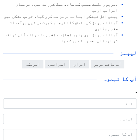
بھرپور حکمت عملی کے ساتھ جنگ کررہے ہیں، ترجمان
ایرانی آرمی
چینی آئل ٹینکر آبنائے ہرمز سے گزر گیا، ٹرمپ مشکل میں
آبنائے ہرمز کی بندش کا نتیجہ، کویت کی تیل برآمدات
صفر ہوگئیں
آبنائے ہرمز میں بغیر اجازت داخل ہونے والے آئل ٹینکر
کو ایرانی بحریہ نے روک دیا
لیبلز
آب ہائے ہرمز
ایران
اسرائیل
امریکہ
آپ کا تبصرہ