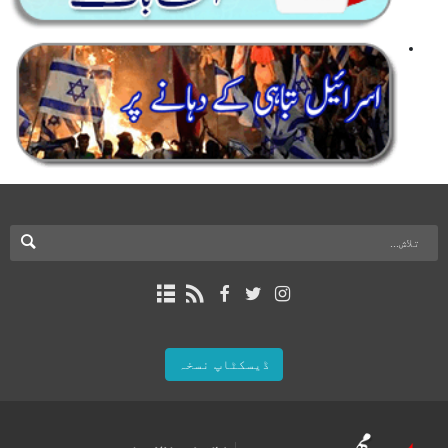
ڈیسکٹاپ نسخہ