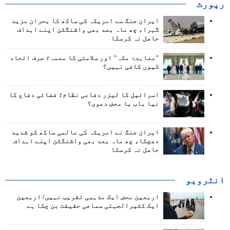
رپورٹ
ایران جنگ سے امریکہ کی ساکھ کا بحران مزید
گہرا، چھ ماہ بعد بھی واشنگٹن اپنے اہداف
حاصل نہ کرسکا
"معاہدۂ مکہ" اور سلامتی کا معمہ؛ صرف اتحاد
کیوں کافی نہیں؟
اسرائیل کا لیزر دفاعی نظام؛ فضائی دفاع کا
نیا باب یا محض دعوی؟
ایران جنگ نے امریکہ کی عالمی ساکھ کو شدید
دھچکا، چھ ماہ بعد بھی واشنگٹن اپنے اہداف
حاصل نہ کرسکا
انٹرويو
اربعین محض ایک مذہبی تقریب نہیں/ اربعین
ایک کثیرالجہتی سماجی حقیقت بن چکا ہے