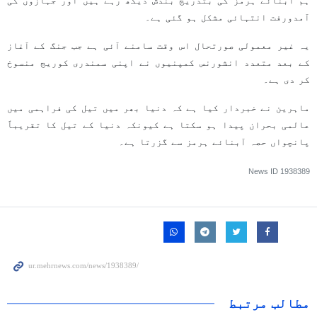
ہم آبنائے ہرمز کی بتدریج بندش دیکھ رہے ہیں اور جہازوں کی
آمدورفت انتہائی مشکل ہو گئی ہے۔
یہ غیر معمولی صورتحال اس وقت سامنے آئی ہے جب جنگ کے آغاز
کے بعد متعدد انشورنس کمپنیوں نے اپنی سمندری کوریج منسوخ
کر دی ہے۔
ماہرین نے خبردار کیا ہے کہ دنیا بھر میں تیل کی فراہمی میں
عالمی بحران پیدا ہو سکتا ہے کیونکہ دنیا کے تیل کا تقریباً
پانچواں حصہ آبنائے ہرمز سے گزرتا ہے۔
News ID
1938389
مطالب مرتبط