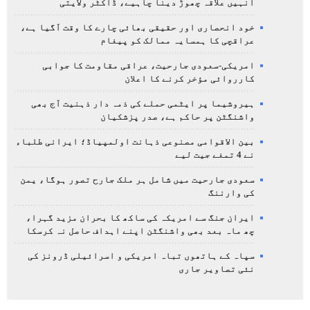
انہیں علاقہ چھوڑ دینا چاہیے، ڈاکٹر ولایتی
خود انحصاری اور حقیقی بھائی چارے کا وقت آگیا ہے،
عراقچی کا ہمسایہ ممالک کو پیغام
امریکی-سعودی جارحیت، عراقی مقاومت کا جوابی
کارروائی مؤخر کرنے کا اعلان
ہیروشیما پر ایٹمی حملے کی ذمہ دار ذہنیت آج بھی
واشنگٹن پر حاکم ہے، صدر پزشکیان
بین الاقوامی مصنوعی ذہانت اولمپیاڈ؛ ایرانی طلباء
نے 4 تمغے جیت لیے
سعودی جارحیت میں شامل ہر ملک جارح تصور ہوگا، یمن
کی وارننگ
ایران جنگ سے امریکہ کی ساکھ کا بحران مزید گہرا،
چھ ماہ بعد بھی واشنگٹن اپنے اہداف حاصل نہ کرسکا
سپاہ کے ہاتھوں تباہ امریکی و اسرائیلی ڈرونز کی
نئی تصاویر جاری