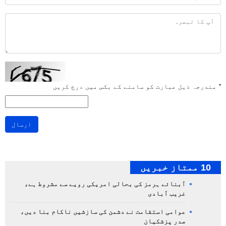
*
مندرجہ ذیل عبارت کو سامنے کے بکس میں درج کریں
ارسال
10 ممتاز خبریں
آبنائے ہرمز کی بحالی امریکی رویے سے مشروط ہے،
غریب آبادی
عوامی استقامت نے دشمن کی سازشیں ناکام بنا دیں،
صدر پزشکیان