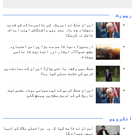
رپورٹ
ایران جنگ نے امریکہ کی عالمی ساکھ کو شدید
دھچکا، چھ ماہ بعد بھی واشنگٹن اپنے اہداف
حاصل نہ کرسکا
اربعین؛ دنیا کا سب سے بڑا پرامن اجتماع،
عشق حسینؑ، ایثار اور انسانیت کا عالمی
پیغام
جنگ میں وقفہ یا نئی چال؟ ایران کے معاملے پر
ٹرمپ کی حکمت عملی کیا ہے؟
ایران جنگ ٹرمپ کے لیے سیاسی موت، مقبولیت
تاریخ کی کم ترین سطح پر پہنچ گئی
انٹرويو
ایران نے ثابت کیا کہ وہ مزاحمتی بلاک کو تنہا
نہیں چھوڑے گا