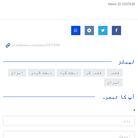
News ID
1937639
لیبلز
فتنہ
فتنہ گر
دہشت گرد
دہشت گردی
ایران
تہران
آپ کا تبصرہ