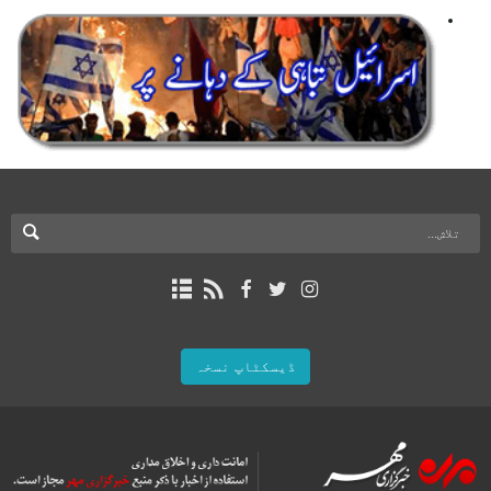
ڈیسکٹاپ نسخہ