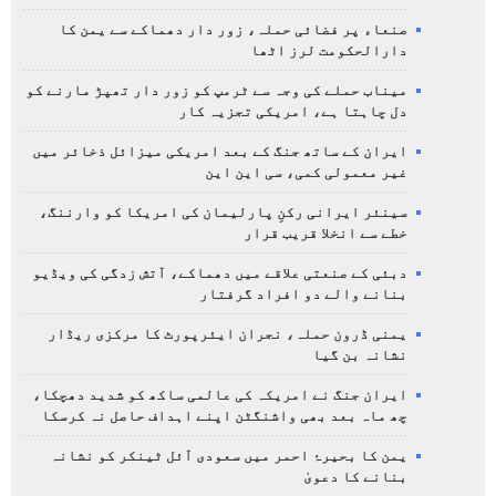
صنعاء پر فضائی حملہ، زور دار دھماکے سے یمن کا
دارالحکومت لرز اٹھا
میناب حملے کی وجہ سے ٹرمپ کو زور دار تھپڑ مارنے کو
دل چاہتا ہے، امریکی تجزیہ کار
ایران کے ساتھ جنگ کے بعد امریکی میزائل ذخائر میں
غیر معمولی کمی، سی این این
سینئر ایرانی رکنِ پارلیمان کی امریکا کو وارننگ،
خطے سے انخلا قریب قرار
دبئی کے صنعتی علاقے میں دھماکے، آتش زدگی کی ویڈیو
بنانے والے دو افراد گرفتار
یمنی ڈرون حملہ، نجران ایئرپورٹ کا مرکزی ریڈار
نشانہ بن گیا
ایران جنگ نے امریکہ کی عالمی ساکھ کو شدید دھچکا،
چھ ماہ بعد بھی واشنگٹن اپنے اہداف حاصل نہ کرسکا
یمن کا بحیرۂ احمر میں سعودی آئل ٹینکر کو نشانہ
بنانے کا دعویٰ