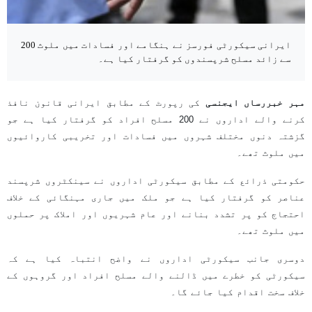
ایرانی سیکورٹی فورسز نے ہنگامے اور فسادات میں ملوث 200
سے زائد مسلح شرپسندوں کو گرفتار کیا ہے۔
مہر خبررساں ایجنسی
کی رپورٹ کے مطابق ایرانی قانون نافذ
کرنے والے اداروں نے 200 مسلح افراد کو گرفتار کیا ہے جو
گزشتہ دنوں مختلف شہروں میں فسادات اور تخریبی کاروائیوں
میں ملوث تھے۔
حکومتی ذرائع کے مطابق سیکورٹی اداروں نے سینکٹروں شرپسند
عناصر کو گرفتار کیا ہے جو ملک میں جاری مہنگائی کے خلاف
احتجاج کو پر تشدد بنانے اور عام شہریوں اور املاک پر حملوں
میں ملوث تھے۔
دوسری جانب سیکورٹی اداروں نے واضح انتباہ کیا ہے کہ
سیکورٹی کو خطرے میں ڈالنے والے مسلح افراد اور گروہوں کے
خلاف سخت اقدام کیا جائے گا۔