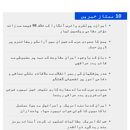
10 ممتاز خبریں
ایران، پولٹری وائرس آنگارا کے خلاف 90 فیصد سے زائد
مؤثر مقامی ویکسین تیار
یمن کا سعودی عرب کے جیزان میں آرامکو ریفائنری پر
ڈرون حملہ
دباؤ کے باوجود ایران مقاومت کے عہد پر مضبوطی سے
قائم ہے، عراقچی
صدر پزشکیان کی رہبر انقلاب سے ملاقات، ملکی معاشی و
دفاعی امور پر تفصیلی گفتگو
سعودی عرب کے ساتھ سفارت کاری نتیجہ خیز نہیں، فوجی
جواب ضروری ہے، عراقی رہنما
ایران کے سامنے امریکہ و اسرائیل بے بس؛ مسلسل
ناکامیوں کا کوئی جواب نہیں، سپاہ پاسداران
جب تک امریکہ مطالبات تسلیم نہ کرے، آبنائے ہرمز
بند رہے گی، ذوالقدر