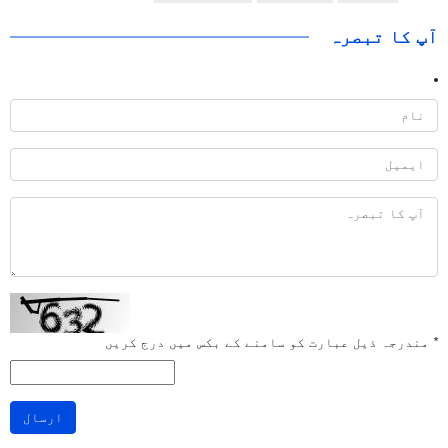
آپ کا تبصرہ
*
مندرجہ ذیل عبارت کو سامنے کے بکس میں درج کریں
ارسال