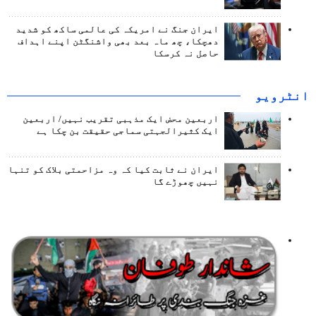
ایران جنگ نے امریکہ کی عالمی ساکھ کو شدید
دھچکا، چھ ماہ بعد بھی واشنگٹن اپنے اہداف
حاصل نہ کرسکا
انٹرويو
اربعین محض ایک مذہبی تقریب نہیں/ اربعین
ایک کثیرالجہتی سماجی حقیقت بن چکا ہے
ایران نے ثابت کیا کہ وہ مزاحمتی بلاک کو تنہا
نہیں چھوڑے گا