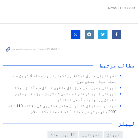
News ID
1936813
مطالب مرتبط
اسرائیلی جنرل اسٹاف ہیڈکوارٹر پر صماد 4 ڈرون سے
حملہ کیا، یمنی فوج
ایرانی بحریہ کی میزائل مشقوں کا کل سے آغاز ہوگا
ایرانی ائیر ڈیفنس نے دشمن کے ڈرون بیڑے کو بھاری
نقصان پہنچایا، آرمی کمانڈر
سپاہ پاسداران کا اپنی جنگی کشتیوں کی رفتار 110 ناٹ
"200 کلومیٹر فی گھنٹہ" تک لے جانے کا اعلان
لیبلز
ایران
اسرائیل
12 روزہ جنگ