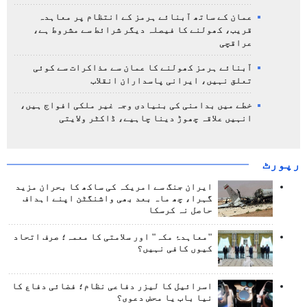
عمان کے ساتھ آبنائے ہرمز کے انتظام پر معاہدہ
قریب، کھولنے کا فیصلہ دیگر شرائط سے مشروط ہے،
عراقچی
آبنائے ہرمز کھولنے کا عمان سے مذاکرات سے کوئی
تعلق نہیں، ایرانی پاسداران انقلاب
خطے میں بدامنی کی بنیادی وجہ غیر ملکی افواج ہیں،
انہیں علاقہ چھوڑ دینا چاہیے، ڈاکٹر ولایتی
رپورٹ
ایران جنگ سے امریکہ کی ساکھ کا بحران مزید
گہرا، چھ ماہ بعد بھی واشنگٹن اپنے اہداف
حاصل نہ کرسکا
"معاہدۂ مکہ" اور سلامتی کا معمہ؛ صرف اتحاد
کیوں کافی نہیں؟
اسرائیل کا لیزر دفاعی نظام؛ فضائی دفاع کا
نیا باب یا محض دعوی؟