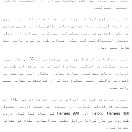
حملوں میں کروز میزائل، بیلسٹک میزائل اور اسٹیلتھ فائٹرز
استعمال کیے گئے۔
انہوں نے واضح کیا کہ ایران کو اچانک حملے کا سامنا نہیں
کرنا پڑا کیونکہ تمام فضائی دفاعی نظام پہلے ہی مغربی فضاؤں
پر نظر رکھے ہوئے تھے۔ پہلی لہر میں کروز میزائل اور دیگر
ہتھیار استعمال کیے گئے جبکہ ابتدائی طور پر کوئی فائٹر جیٹ
شامل نہیں تھا۔
انہوں نے کہا کہ اس جنگ میں ایرانی فضائیہ کے 35 اہلکار شہید
ہوئے۔ جنگ کے دوران کئی ریٹائرڈ افسران نے رضاکارانہ طور پر
دوبارہ خدمات پیش کیں۔ ہمارے بہادر اہلکار اپنی پوزیشن پر
ڈٹے رہے حالانکہ انہیں معلوم تھا کہ ان کے ٹھکانے نشانہ بننے
والے ہیں۔
انہوں نے مزید کہا کہ ایرانی ساختہ فضائی دفاعی نظام نے
بہترین کارکردگی دکھائی اور متعدد اسرائیلی ڈرونز، بشمول
Heron، Hermes 450 اور Hermes 900 کو تباہ کیا گیا۔ ڈرون
طیاروں کو مار گرانا دراصل دشمن کے اعصابی نظام کو نشانہ
بنانا تھا۔