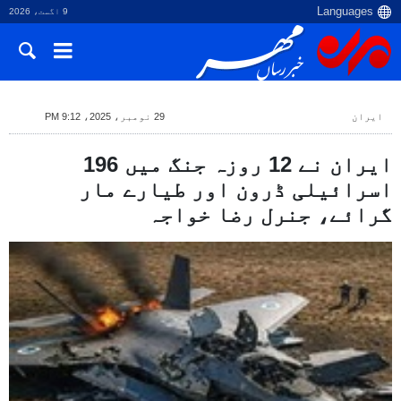
9 اگست، 2026
ایران
29 نومبر، 2025، 9:12 PM
ایران نے 12 روزہ جنگ میں 196
اسرائیلی ڈرون اور طیارے مار
گرائے، جنرل رضا خواجہ