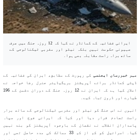
ایرانی فضائیہ کے کمانڈر نے کہا کہ 12 روزہ جنگ میں صرف
صہیونی حکومت نہیں بلکہ نیٹو اور مغربی ٹیکنالوجی کے
ساتھ براہ راست مقابلہ بھی ہوا۔
مہر خبررساں ایجنسی
کی رپورٹ کے مطابق، ایران کی فضائیہ کے
ڈپٹی کمانڈر برائے آپریشنز بریگیڈیئر جنرل رضا خواجہ نے
اعلان کیا ہے کہ ایران نے 12 روزہ جنگ کے دوران دشمن کے 196
طیارے اور ڈرون تباہ کیے۔
انہوں نے اس جنگ کو نیٹو اور مغربی ٹیکنالوجی کے ساتھ براہِ
راست تصادم قرار دیا اور کہا کہ ایرانی فوج اور سپاہ
پاسداران انقلاب نے نقصان کے باوجود آپریشنز کو بند نہیں
کیا۔ اسرائیل کو کم از کم 33 ممالک کی مدد حاصل تھی اور