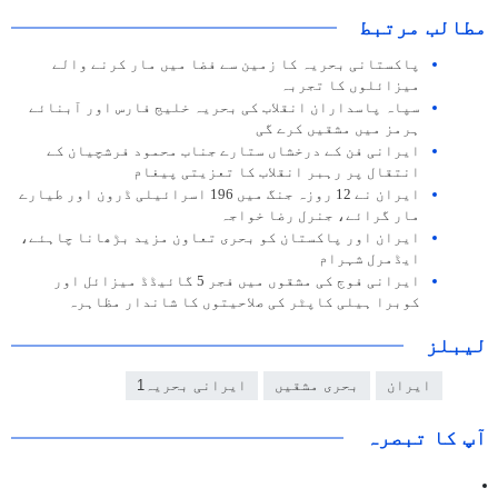
مطالب مرتبط
پاکستانی بحریہ کا زمین سے فضا میں مار کرنے والے
میزائلوں کا تجربہ
سپاہ پاسداران انقلاب کی بحریہ خلیج فارس اور آبنائے
ہرمز میں مشقیں کرے گی
ایرانی فن کے درخشاں ستارے جناب محمود فرشچیان کے
انتقال پر رہبر انقلاب کا تعزیتی پیغام
ایران نے 12 روزہ جنگ میں 196 اسرائیلی ڈرون اور طیارے
مار گرائے، جنرل رضا خواجہ
ایران اور پاکستان کو بحری تعاون مزید بڑھانا چاہئے،
ایڈمرل شہرام
ایرانی فوج کی مشقوں میں فجر 5 گائیڈڈ میزائل اور
کوبرا ہیلی کاپٹر کی صلاحیتوں کا شاندار مظاہرہ
لیبلز
ایران
بحری مشقیں
ایرانی بحریہ1
آپ کا تبصرہ