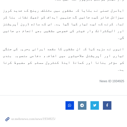
ایڈمرل حسنی نے بتایا کہ مشقوں میں مختلف رینج کے جدید کروز
میزائل فائر کیے جائیں گے جنہیں اہداف کو ٹھیک نشانہ بنا کر
تباہ کرنے کے لیے تیار کیا گیا ہے۔ اس کے ساتھ ڈرون آپریشنز
اور الیکٹرانک وار فیئر کی خصوصی مشقیں بھی انجام دی جائیں
گی۔
انہوں نے مزید کہا کہ ان مشقوں کا مقصد ایرانی بحریہ کی جنگی
تیاری اور آپریشنل صلاحیتوں میں اضافہ، دفاعی منصوبہ بندی
کو مؤثر بنانا اور کمانڈ اینڈ کنٹرول سسٹم کو مضبوط کرنا
ہے۔
News ID
1934925