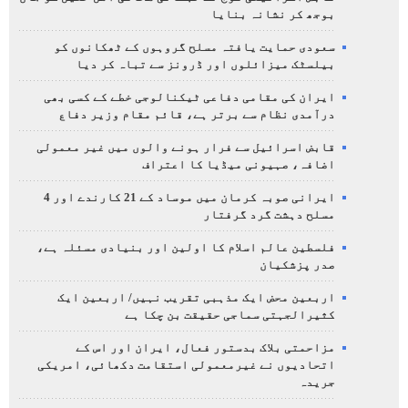
بوجھ کر نشانہ بنایا
سعودی حمایت یافتہ مسلح گروہوں کے ٹھکانوں کو
بیلسٹک میزائلوں اور ڈرونز سے تباہ کر دیا
ایران کی مقامی دفاعی ٹیکنالوجی خطے کے کسی بھی
درآمدی نظام سے برتر ہے، قائم مقام وزیر دفاع
قابض اسرائیل سے فرار ہونے والوں میں غیر معمولی
اضافہ، صہیونی میڈیا کا اعتراف
ایرانی صوبہ کرمان میں موساد کے 21 کارندے اور 4
مسلح دہشت گرد گرفتار
فلسطین عالم اسلام کا اولین اور بنیادی مسئلہ ہے،
صدر پزشکیان
اربعین محض ایک مذہبی تقریب نہیں/ اربعین ایک
کثیرالجہتی سماجی حقیقت بن چکا ہے
مزاحمتی بلاک بدستور فعال، ایران اور اس کے
اتحادیوں نے غیرمعمولی استقامت دکھائی، امریکی
جریدہ