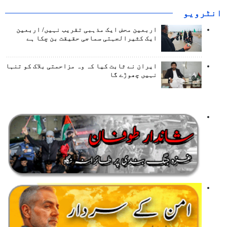
انٹرويو
اربعین محض ایک مذہبی تقریب نہیں/ اربعین
ایک کثیرالجہتی سماجی حقیقت بن چکا ہے
ایران نے ثابت کیا کہ وہ مزاحمتی بلاک کو تنہا
نہیں چھوڑے گا