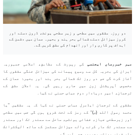
دو روزہ مشقوں میں سطحی و زیر سطحی یونٹ، ڈرون دستے اور
کروز میزائل دستے شمالی بحر ہند و بحیرہ عمان میں دشمن کے
اہداف پر کاری وار اور انهدام کی مشق کریں گے۔
مہر خبررساں ایجنسی
کی رپورٹ کے مطابق، اسلامی جمہوریہ
ایران کی بحریہ کل سے وسیع پیمانے کی میزائل جنگی مشقوں کا
آغاز کرے گی جو دو روز تک شمالی بحر ہند اور بحیرۂ عمان کے
مخصوص آپریشنل زون میں جاری رہیں گی۔ یہ اعلان مشق کے
ترجمان، امیر دریادار دوم عباس حسنی نے کیا۔
مشقوں کے ترجمان ایڈمرل عباس حسنی نے کہا کہ یہ مشقیں ’’یا
محمد رسول الله (ص)‘‘ کے رمز کے تحت شروع ہوں گی جس میں سطحی
اور زیرسطحی جہاز، فضائی یونٹس، ساحل سے سمندر تک اور سمندر
سے سمندر تک مار کرنے والے میزائل سسٹمز کے ساتھ الیکٹرانک
وار فیئر یونٹس بھرپور حصہ لیں گے۔