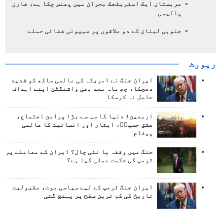
عربستان ایک اسٹریٹجک بحران میں پھنس چکا ہے، فارن
پالیسی
جنوبی لبنان کے دو علاقوں پر صہیونی فضائی حملے
رپورٹ
ایران جنگ نے امریکہ کی عالمی ساکھ کو شدید
دھچکا، چھ ماہ بعد بھی واشنگٹن اپنے اہداف
حاصل نہ کرسکا
اربعین؛ دنیا کا سب سے بڑا پرامن اجتماع،
عشق حسینؑ، ایثار اور انسانیت کا عالمی
پیغام
جنگ میں وقفہ یا نئی چال؟ ایران کے معاملے پر
ٹرمپ کی حکمت عملی کیا ہے؟
ایران جنگ ٹرمپ کے لیے سیاسی موت، مقبولیت
تاریخ کی کم ترین سطح پر پہنچ گئی