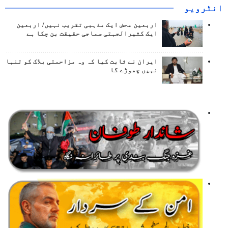
انٹرويو
اربعین محض ایک مذہبی تقریب نہیں/ اربعین
ایک کثیرالجہتی سماجی حقیقت بن چکا ہے
ایران نے ثابت کیا کہ وہ مزاحمتی بلاک کو تنہا
نہیں چھوڑے گا