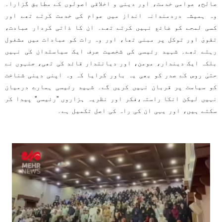
صالح، عوامی خدمت، اور دینی و اخلاقی اصولوں کے مطابق گزارا۔
وہ ہمیشہ دردمندانہ انداز میں عوام کی خدمت کرتے تھے اور
کسی لمحے کو ضائع نہیں کرتے تھے۔ ان کا ذاتی کردار عبادت،
تقویٰ اور توکل پر مبنی تھا، اور وہ رات کو عبادات میں مشغول
رہتے تھے۔ شہید رئیسی کی شخصیت صرف ایک سیاستدان کی نہیں
بلکہ ایک دیندار، مومن، اور دیانتدار قائد کی تھی، جنہوں نے
حتیٰ روس کے صدر کو بھی یہ باور کرایا کہ وہ اپنی دینی شناخت
کو سیاست پر قربان نہیں کریں گے۔ شہید رئیسی ہمارے درمیان
نہیں لیکن انکا راستہ،فکر اور نظریہ ہزاروں ''رئیسی'' پیدا کر
سکتے ہیں، اور یہی ان کی راہ کی اصل تکمیل ہے۔