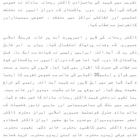
تقریب میں شہید کی صاحبزادی ڈاکٹر ریحانہ سادات نے خصوصی
شرکت کی۔ایک روزہ دورہ پاکستان کے دوران انہوں نے مختلف
تعلیمی اور ثقافتی مراکز میں منعقد ہ خصوصی سیمیناراور
کانفرنسز سے خطاب کیا۔
ڈاکٹر ریحانہ کی لاہو ر ائیرپورٹ آمد پر خانہ فرہنگ اسلامی
جمہوریہ کے وفدنے پرتپاک استقبال کیا۔ یہاں یہ امر قابل
ِذکر ہے کہ آیت اللہ ابراہیم رئیسی نے شہادت سے ایک ماہ قبل
پاکستان کا دورہ کیا تھا جس کے دوران انہوں نے پاکستانی قوم
سے خطاب کی حسرت کا اظہار بھی کیا تھا۔ لاہور کی محمد ی مسجد
میں قرآن و اہلبیتؑ اکیڈمی کی جانب سے خصوصی تقریب کا اہتما
م کیا گیا جس میں اہلِ لاہور نے شہید آیت اللہ رئیسی کو خراج
عقیدت پیش کیا۔ اس موقع پر خانم سکینہ مہدوی اور خانم سیدہ
ہما تقوی نے دخترِ شہید ڈاکٹر ریحانہ سادات کا خیر مقد م کیا۔
تقریب میں ملک کی سماجی،سیاسی اور مذہبی نامور شخصیات کے
ساتھ ساتھ جنرل قونصلیٹ جمہوری اسلامی ایران محترم ڈاکٹر
اصغر مسعودی،مہران موحدی، سابق سفیر ایران ڈاکٹر شمشاد،
محترم ڈاکٹر محسن کاظمی، محترمہ خانم ذکیہ نقوی، محترمہ
خانم عرشی زیدی، محترمہ خانم لبنیٰ زیدی، محترمہ ثروت شجاعت