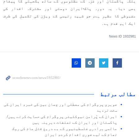
بلکہ پاکستان اور غزہ کے مظلوموں کے ساتھ یکجہتی کا پیغام
بھی دیا۔ یہ دورہ پاک-ایران دوستی اور مشترکہ اقدار کی
مضبوطی کا مظہر ہے، جو شہید رئیسی کے ویژن کی تکمیل کی طرف
ایک اہم قدم ہے۔
News ID
1932981
مطالب مرتبط
جوہری پروگرام کی معطلی اور چھان بین کی خبر، ایران کی
سخت تردید
ایران کے پُرامن نیوکلیئر پروگرام کی حمایت کرتے ہیں/
پاکستان اور ایران کے تعلقات دیرینہ ہیں
عالمی برادری فلسطینیوں کے بے دریغ قتل عام کی روک
تھام کے لیے فوری اقدام کرے، ایران