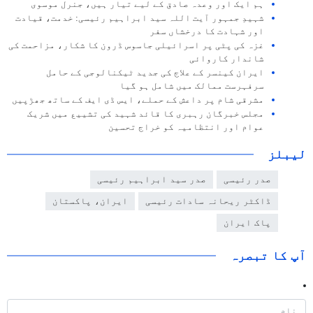
ہم ایک اور وعدہ صادق کے لیے تیار ہیں، جنرل موسوی
شہیدِ جمہور آیت اللہ سید ابراہیم رئیسی: خدمت، قیادت
اور شہادت کا درخشاں سفر
غزہ کی پٹی پر اسرائیلی جاسوس ڈرون کا شکار، مزاحمت کی
شاندار کاروائی
ایران کینسر کے علاج کی جدید ٹیکنالوجی کے حامل
سرفہرست ممالک میں شامل ہو گیا
مشرقی شام پر داعش کے حملے، ایس ڈی ایف کے ساتھ جھڑپیں
مجلس خبرگان رہبری کا قائد شہید کی تشییع میں شریک
عوام اور انتظامیہ کو خراج تحسین
لیبلز
صدر رئیسی
صدر سید ابراہیم رئیسی
ڈاکٹر ریحانہ سادات رئیسی
ایران، پاکستان
پاک ایران
آپ کا تبصرہ