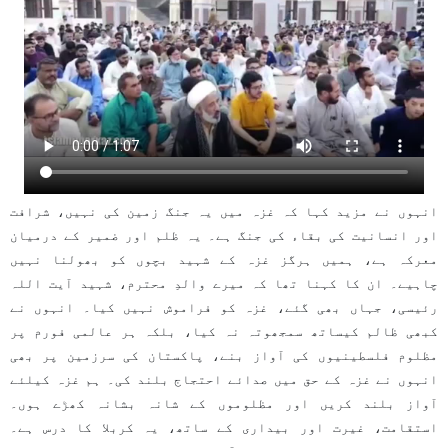
انہوں نے مزید کہا کہ غزہ میں یہ جنگ زمین کی نہیں، شرافت
اور انسانیت کی بقاء کی جنگ ہے۔ یہ ظلم اور ضمیر کے درمیان
معرکہ ہے، ہمیں ہرگز غزہ کے شہید بچوں کو بھولنا نہیں
چاہیے۔ ان کا کہنا تھا کہ میرے والدِ محترم، شہید آیت اللہ
رئیسی، جہاں بھی گئے، غزہ کو فراموش نہیں کیا۔ انہوں نے
کبھی ظالم کیساتھ سمجھوتہ نہ کیا، بلکہ ہر عالمی فورم پر
مظلوم فلسطینیوں کی آواز بنے، پاکستان کی سرزمین پر بھی
انہوں نے غزہ کے حق میں صدائے احتجاج بلند کی۔ ہم غزہ کیلئے
آواز بلند کریں اور مظلوموں کے شانہ بشانہ کھڑے ہوں۔
استقامت، غیرت اور بیداری کے ساتھ، یہ کربلا کا درس ہے۔