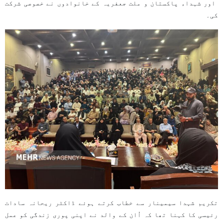
اور شہداء پاکستان و ملت جعفریہ کے خانوادوں نے خصوصی شرکت
کی۔
تکریم شہدا سیمینار سے خطاب کرتے ہوئے ڈاکٹر ریحانہ سادات
رئیسی کا کہنا تھا کہ اُان کے والد نے اپنی پوری زندگی کو عمل