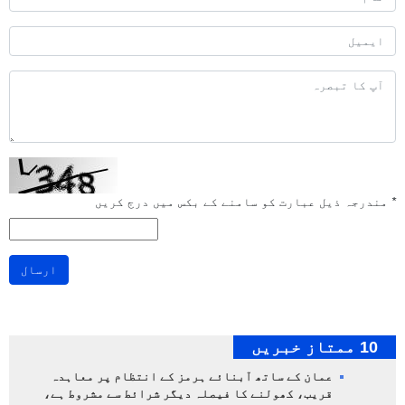
*
مندرجہ ذیل عبارت کو سامنے کے بکس میں درج کریں
ارسال
10 ممتاز خبریں
عمان کے ساتھ آبنائے ہرمز کے انتظام پر معاہدہ
قریب، کھولنے کا فیصلہ دیگر شرائط سے مشروط ہے،