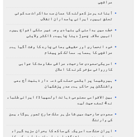
عراقچی
آبنائے ہرمز کھولنے کا عمان سے مذاکرات سے کوئی
تعلق نہیں، ایرانی پاسداران انقلاب
خطے میں بدامنی کی بنیادی وجہ غیر ملکی افواج ہیں،
انہیں علاقہ چھوڑ دینا چاہیے، ڈاکٹر ولایتی
خود انحصاری اور حقیقی بھائی چارے کا وقت آگیا ہے،
عراقچی کا ہمسایہ ممالک کو پیغام
امریکی-سعودی جارحیت، عراقی مقاومت کا جوابی
کارروائی مؤخر کرنے کا اعلان
ہیروشیما پر ایٹمی حملے کی ذمہ دار ذہنیت آج بھی
واشنگٹن پر حاکم ہے، صدر پزشکیان
بین الاقوامی مصنوعی ذہانت اولمپیاڈ؛ ایرانی طلباء
نے 4 تمغے جیت لیے
سعودی جارحیت میں شامل ہر ملک جارح تصور ہوگا، یمن
کی وارننگ
ایران جنگ سے امریکہ کی ساکھ کا بحران مزید گہرا،
چھ ماہ بعد بھی واشنگٹن اپنے اہداف حاصل نہ کرسکا