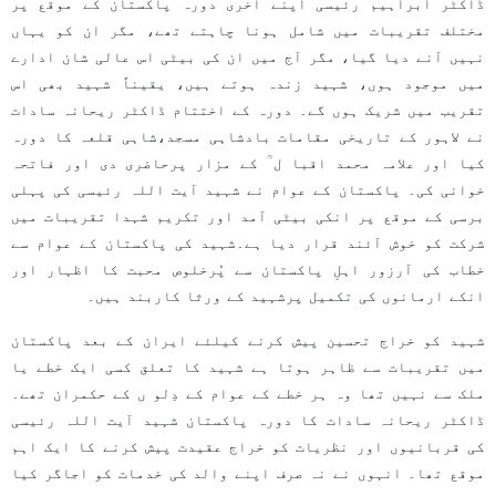
ڈاکٹر ابراہیم رئیسی اپنے آخری دورہ پاکستان کے موقع پر
مختلف تقریبات میں شامل ہونا چاہتے تھے، مگر ان کو یہاں
نہیں آنے دیا گیا، مگر آج میں ان کی بیٹی اس عالی شان ادارے
میں موجود ہوں، شہید زندہ ہوتے ہیں، یقیناً شہید بھی اس
تقریب میں شریک ہوں گے۔ دورہ کے اختتام ڈاکٹر ریحانہ سادات
نے لاہور کے تاریخی مقامات بادشاہی مسجد،شاہی قلعہ کا دورہ
کیا اور علامہ محمد اقبا ل ؒ کے مزار پرحاضری دی اور فاتحہ
خوانی کی۔ پاکستان کے عوام نے شہید آیت اللہ رئیسی کی پہلی
برسی کے موقع پر انکی بیٹی آمد اور تکریم شہدا تقریبات میں
شرکت کو خوش آئند قرار دیا ہے۔شہید کی پاکستان کے عوام سے
خطاب کی آرزور اہلِ پاکستان سے پُرخلوص محبت کا اظہار اور
انکے ارمانوں کی تکمیل پرشہید کے ورثا کاربند ہیں۔
شہید کو خراج تحسین پیش کرنے کیلئے ایران کے بعد پاکستان
میں تقریبات سے ظاہر ہوتا ہے شہید کا تعلق کسی ایک خطے یا
ملک سے نہیں تھا وہ ہر خطے کے عوام کے دِلو ں کے حکمران تھے۔
ڈاکٹر ریحانہ سادات کا دورہ پاکستان شہید آیت اللہ رئیسی
کی قربانیوں اور نظریات کو خراج عقیدت پیش کرنے کا ایک اہم
موقع تھا۔ انہوں نے نہ صرف اپنے والد کی خدمات کو اجاگر کیا