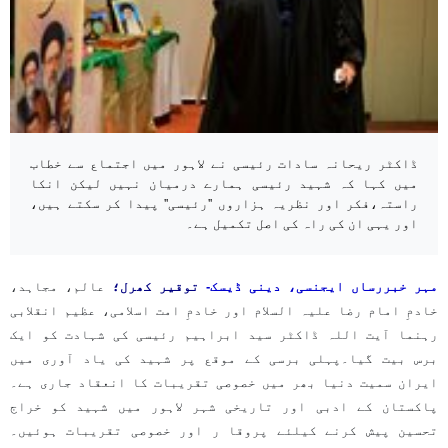
ڈاکٹر ریحانہ سادات رئیسی نے لاہور میں اجتماع سے خطاب
میں کہا کہ شہید رئیسی ہمارے درمیان نہیں لیکن انکا
راستہ،فکر اور نظریہ ہزاروں ''رئیسی'' پیدا کر سکتے ہیں،
اور یہی ان کی راہ کی اصل تکمیل ہے۔
مہر خبررساں ایجنسی، دینی ڈیسک-
توقیر کھرل؛
عالم، مجاہد،
خادمِ امام رضا علیہ السلام اور خادمِ امت اسلامی، عظیم انقلابی
رہنما آیت اللہ ڈاکٹر سید ابراہیم رئیسی کی شہادت کو ایک
برس بیت گیا۔پہلی برسی کے موقع پر شہید کی یاد آوری میں
ایران سمیت دنیا بھر میں خصوصی تقریبات کا انعقاد جاری ہے۔
پاکستان کے ادبی اور تاریخی شہر لاہور میں شہید کو خراج
تحسین پیش کرنے کیلئے پروقا ر اور خصوصی تقریبات ہوئیں۔