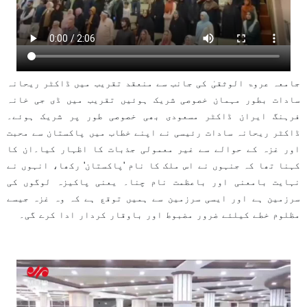
جامعہ عروۃ الوثقیٰ کی جانب سے منعقد تقریب میں ڈاکٹر ریحانہ
سادات بطور مہمان خصوصی شریک ہوئیں تقریب میں ڈی جی خانہ
فرہنگ ایران ڈاکٹر مسعودی بھی خصوصی طور پر شریک ہوئے۔
ڈاکٹر ریحانہ سادات رئیسی نے اپنے خطاب میں پاکستان سے محبت
اور غزہ کے حوالے سے غیر معمولی جذبات کا اظہار کیا۔ان کا
کہنا تھا کہ جنہوں نے اس ملک کا نام 'پاکستان' رکھا، انہوں نے
نہایت بامعنی اور باعظمت نام چنا۔ یعنی پاکیزہ لوگوں کی
سرزمین ہے اور ایسی سرزمین سے ہمیں توقع ہے کہ وہ غزہ جیسے
مظلوم خطے کیلئے ضرور مضبوط اور باوقار کردار ادا کرے گی۔