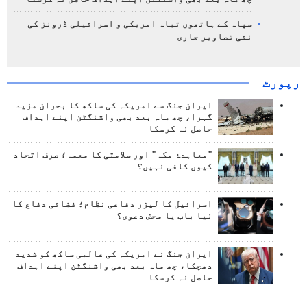
سپاہ کے ہاتھوں تباہ امریکی و اسرائیلی ڈرونز کی
نئی تصاویر جاری
رپورٹ
ایران جنگ سے امریکہ کی ساکھ کا بحران مزید
گہرا، چھ ماہ بعد بھی واشنگٹن اپنے اہداف
حاصل نہ کرسکا
"معاہدۂ مکہ" اور سلامتی کا معمہ؛ صرف اتحاد
کیوں کافی نہیں؟
اسرائیل کا لیزر دفاعی نظام؛ فضائی دفاع کا
نیا باب یا محض دعوی؟
ایران جنگ نے امریکہ کی عالمی ساکھ کو شدید
دھچکا، چھ ماہ بعد بھی واشنگٹن اپنے اہداف
حاصل نہ کرسکا