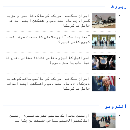
رپورٹ
ایران جنگ سے امریکہ کی ساکھ کا بحران مزید
گہرا، چھ ماہ بعد بھی واشنگٹن اپنے اہداف
حاصل نہ کرسکا
"معاہدۂ مکہ" اور سلامتی کا معمہ؛ صرف اتحاد
کیوں کافی نہیں؟
اسرائیل کا لیزر دفاعی نظام؛ فضائی دفاع کا
نیا باب یا محض دعوی؟
ایران جنگ نے امریکہ کی عالمی ساکھ کو شدید
دھچکا، چھ ماہ بعد بھی واشنگٹن اپنے اہداف
حاصل نہ کرسکا
انٹرويو
اربعین محض ایک مذہبی تقریب نہیں/ اربعین
ایک کثیرالجہتی سماجی حقیقت بن چکا ہے