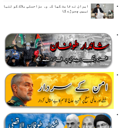
ایران نے ثابت کیا کہ وہ مزاحمتی بلاک کو تنہا
نہیں چھوڑے گا