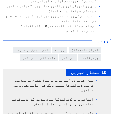
کوششوں کا خیرمقدم کیا ہے، ایرانی صدر
یمن پر امریکی اور برطانوی حملہ بین الاقوامی قوانین
کی بدترین پامالی ہے، ایران
ہندوستان کی ریاست منی پور میں کریک ڈاؤن، اسلحہ جمع
کرانے کا سلسلہ جاری
حرم امام رضا علیہ السلام میں 10 ہزار افراد کے لئے
افطاری کا اہتمام
لیبلز
ایران ہندوستان
روابط
ایرانی وزیر خارجہ
وزیرخارجہ
عراقچی
وزیر خارجہ عراقچی
10 ممتاز خبریں
عمان کے ساتھ آبنائے ہرمز کے انتظام پر معاہدہ
قریب، کھولنے کا فیصلہ دیگر شرائط سے مشروط ہے،
عراقچی
آبنائے ہرمز کھولنے کا عمان سے مذاکرات سے کوئی
تعلق نہیں، ایرانی پاسداران انقلاب
خطے میں بدامنی کی بنیادی وجہ غیر ملکی افواج ہیں،