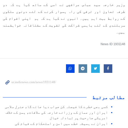
وزیر خارجہ سید عباس عراقچی نے اسی کے ساتھ کہا ہے کہ دو
طرفہ تعاون اور ترقی کی راہ ہموار کرنے کے لئے دونوں ملکوں
کے روابط بہت اہم ہیں۔ انہوں نے کہا ہے کہ ہم اپنی اقوام کی
سربلندی کے لئے باہمی شراکت کی تقویت کے مشتاقانہ خواہشمند
ہیں۔
News ID
1931148
مطالب مرتبط
کسی بھی خطرے کا فیصلہ کن جواب دیا جائے گا، جنرل سلامی
ایران اور عمان کے وزرائے خارجہ کی ملاقات، یمن کے خلاف
امریکی جارحیت پر تبادلہ خیال
ایران نے ہمیشہ خطے میں امن و استحکام کے قیام کی