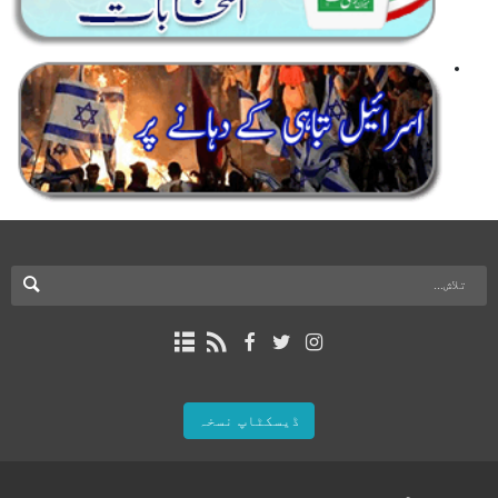
ڈیسکٹاپ نسخہ