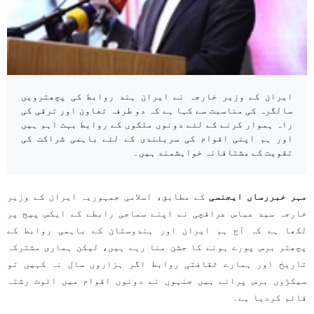
ایران کے وزیر خارجہ نے ایران ہند روابط کی پچھترویں
سالگرہ کی مناسبت سے کہا ہے کہ دو طرفہ تعاون اور ترقی کی
راہ ہموار کرنے کے لئے دونوں ملکوں کے روابط بہت اہم ہیں
اور ہم اپنی اقوام کی سربلندی کے لئے باہمی شراکت کی
تقویت کے مشتاقانہ خواہشمند ہيں۔
مہر خبررساں ایجنسی
کے مطابق، اسلامی جمہوریہ ایران کے وزیر
خارجہ سید عباس عراقچی نے اپنے سماجی رابطے کے ایکس پیج پر
لکھا ہے کہ آج ہم ایران اور ہندوستان کے باہمی روابط کے
پچھتر برس پورے ہونے کا جشن منا رہے ہیں، لیکن ہماری مشترکہ
تاریخ اور ہمارے ثقافتی روابط اگر ہزاروں سال نہ کہیں تو
سیکڑوں برس پرانے ہيں جنہوں نے دونوں اقوام میں اٹوٹ رشتہ
قائم کردیا ہے۔