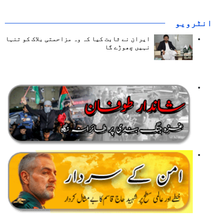
انٹرويو
ایران نے ثابت کیا کہ وہ مزاحمتی بلاک کو تنہا
نہیں چھوڑے گا