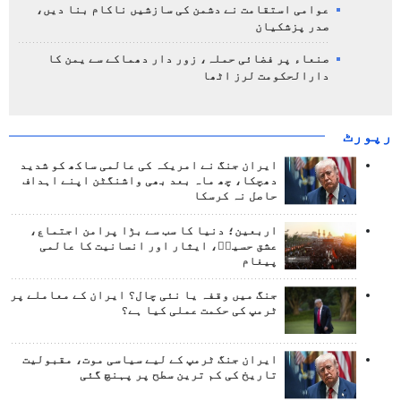
عوامی استقامت نے دشمن کی سازشیں ناکام بنا دیں،
صدر پزشکیان
صنعاء پر فضائی حملہ، زور دار دھماکے سے یمن کا
دارالحکومت لرز اٹھا
رپورٹ
ایران جنگ نے امریکہ کی عالمی ساکھ کو شدید
دھچکا، چھ ماہ بعد بھی واشنگٹن اپنے اہداف
حاصل نہ کرسکا
اربعین؛ دنیا کا سب سے بڑا پرامن اجتماع،
عشق حسینؑ، ایثار اور انسانیت کا عالمی
پیغام
جنگ میں وقفہ یا نئی چال؟ ایران کے معاملے پر
ٹرمپ کی حکمت عملی کیا ہے؟
ایران جنگ ٹرمپ کے لیے سیاسی موت، مقبولیت
تاریخ کی کم ترین سطح پر پہنچ گئی