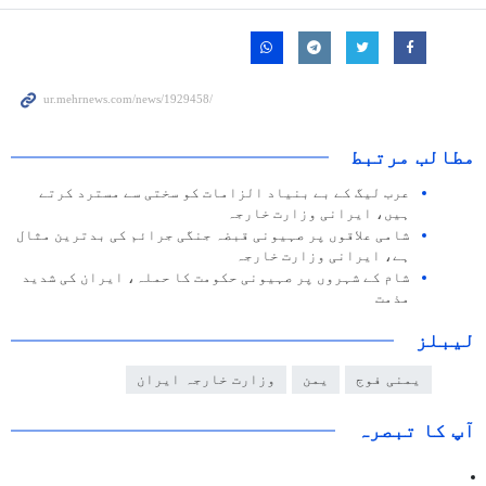
مطالب مرتبط
عرب لیگ کے بے بنیاد الزامات کو سختی سے مسترد کرتے
ہیں، ایرانی وزارت خارجہ
شامی علاقوں پر صہیونی قبضہ جنگی جرائم کی بدترین مثال
ہے، ایرانی وزارت خارجہ
شام کے شہروں پر صہیونی حکومت کا حملہ، ایران کی شدید
مذمت
لیبلز
یمنی فوج
یمن
وزارت خارجہ ایران
آپ کا تبصرہ