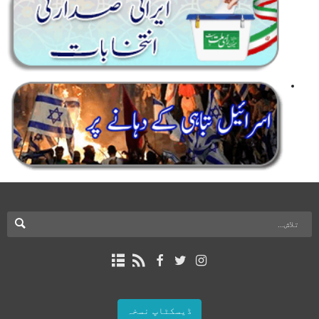
ڈیسکٹاپ نسخہ