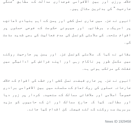
خلاف ورزی اور بین الاقوامی فوجداری عدالت کے مطابق "جنگی
جارحیت " کی بدترین مثال ہیں۔
انہوں نے غزہ میں جاری نسل کشی اور یمن کے اہم بنیادی ڈھانچے
پر امریکہ، برطانیہ اور صیہونی حکومت کے فوجی حملوں پر
اقوام متحدہ کی سلامتی کونسل کی عدم فعالیت کی بھی شدید مذمت
کی۔
بقائی نے کہا کہ سلامتی کونسل غزہ اور یمن پر جارحیت روکنے
میں مکمل طور پر ناکام رہی اور اپنے فرائض کی ادائیگی میں
غفلت کی مرتکب ہوئی ہے۔
انہوں نے غزہ پر جاری قبضے، نسل کشی اور خطے کی اقوام کے خلاف
جارحانہ حملوں کی روک تھام کے سلسلے میں بین الاقوامی برادری
خصوصاً اسلامی اور علاقائی ممالک کے سنجیدہ کردار پر زور دیا
اور مطالبہ کیا کہ جارح ممالک اور ان کے حامیوں کو مزید
بربریت سے روکنے کے لئے فیصلہ کن اقدام کیا جائے۔
News ID
1929458