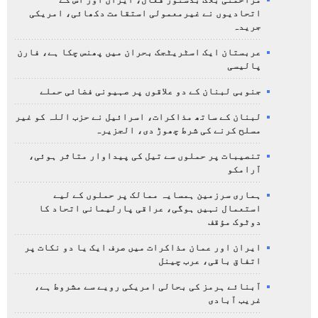
مزاحمتی بلاک بدستور فعال، ایران اور اس کے
اتحادیوں نے غیرمعمولی استقامت دکھائی، امریکی
جریدہ
عربستان ایک اسٹریٹجک بحران میں پھنس چکا ہے، فارن
پالیسی
جنوبی لبنان کے دو علاقوں پر صہیونی فضائی حملے
لبنان کے ساتھ مذاکرات، اسرائیل نے حزب اللہ کو غیر
مسلح کرنے کی شرط چھوڑ دی، الجزیرہ
تنصیبات پر حملوں سے تیل کی پیداوار متاثر ہوئی،
آرامکو
ہماری سرزمین ہمسایہ ممالک پر حملوں کے لیے
استعمال نہیں ہوگی، عراقی پارلیمانی اتحاد کا
دوٹوک مؤقف
ایران اور عمان مذاکرات میں صرف ایک یا دو نکات پر
اتفاق باقی، عرب چینل
آبنائے ہرمز کی بحالی امریکی رویے سے مشروط ہے،
غریب آبادی