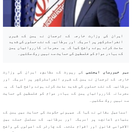
ایران کی وزارت خارجہ کے ترجمان نے یمن کے شہری
انفراسٹرکچر پر امریکہ اور برطانیہ کے نئے حملوں کی شدید
مذمت کرتے ہوئے واضح کیا کہ یہ مجرمانہ کارروائیاں یمن
کے بہادر عوام کو فلسطین کی حمایت سے نہیں روک سکتیں۔
مہر خبررساں ایجنسی
کی رپورٹ کے مطابق، ایران کی وزارت
خارجہ کے ترجمان نے یمن کے شہری انفراسٹرکچر پر امریکہ اور
برطانیہ کے نئے حملوں کی شدید مذمت کرتے ہوئے واضح کیا کہ یہ
مجرمانہ کارروائیاں یمن کے بہادر عوام کو فلسطین کی حمایت
سے نہیں روک سکتیں۔
اسماعیل بقائی نے کہا کہ صیہونی حکومت کی حمایت میں یمن کے
بنیادی ڈھانچے پر امریکہ اور برطانیہ کے مسلسل حملے بین
الاقوامی قانون اور اقوام متحدہ کے چارٹر کے اصولوں کی واضح