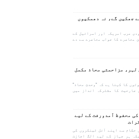
ے جھکیں گے، نہ دھمکیوں
دی عرب امریکہ اور اسرائیل کے
 محاصرے کا جواب محاصرے سے دے
 لہر، مزاحمتی محاذ مکمل
وں کا کہنا ہے کہ "وحدتِ محاذ"
 جارحیت کا مشترکہ انداز میں
کی محفوظ آمدورفت کے لیے
کرات
 حکام سے اپنے آئل ٹینکروں کی
کہ ہر جہاز کے لیے الگ اجازت