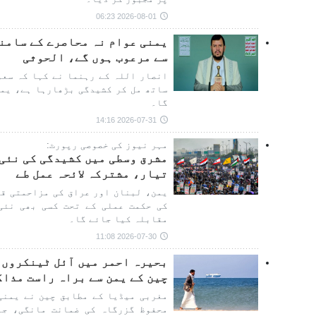
2026-08-01 06:23
یمنی عوام نہ محاصرے کے سامن
سے مرعوب ہوں گے، الحوثی
انصار اللہ کے رہنما نے کہا کہ سعو
ساتھ مل کر کشیدگی بڑھارہا ہے، یمن
گا۔
2026-07-31 14:16
مہر نیوز کی خصوصی رپورٹ:
مشرق وسطی میں کشیدگی کی نئی
تیار، مشترکہ لائحہ عمل طے
یمن، لبنان اور عراق کی مزاحمتی قوت
کی حکمت عملی کے تحت کسی بھی نئی
مقابلہ کیا جائے گا۔
2026-07-30 11:08
بحیرہ احمر میں آئل ٹینکروں 
چین کے یمن سے براہ راست مذا
مغربی میڈیا کے مطابق چین نے یمنی
محفوظ گزرگاہ کی ضمانت مانگی، جب