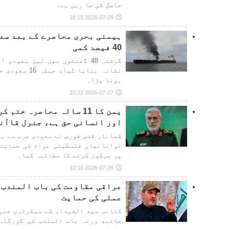
حاصل کی جا رہی ہے۔
2026-07-29 18:15
ہیمنی بحری محاصرے کے بعد سع
40 فیصد کمی
گزشتہ 48 گھنٹوں میں تین سعو
نشانہ بنایا گ
ہونا پڑا۔
2026-07-27 20:22
یمن کا 11 سالہ محاصرہ خ
اور انسانی حق ہے، جنرل قاآن
کمانڈر قدس فورس نے سعودی عرب سے یم
توانائیاں فلسطینی عوام کی حمایت 
پر مرکوز کرنے کا مطالبہ کیا۔
2026-07-26 10:16
عراقی مقاومت کی باب المندب 
عملی کی حمایت
کتائب سید الشہداء کے سیکرٹری جنرل
جائے، ورنہ باب المندب کی گزرگاہ 