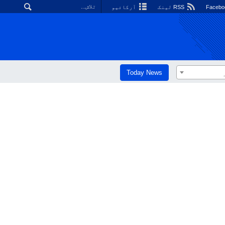
RSS لینک
آرکائیو
Today News