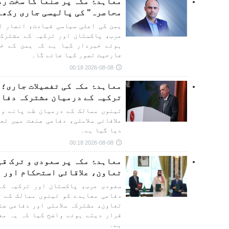
معاہدۂ مکہ پر صنعا کا سخت ر
محاصرہ" کی پالیسی جاری رکھنے
یمن کی اعلی سیاسی قیادت، انصار ا
عرب، پاکستان اور ترکیہ کے مشترکہ
ہوئے خبردار کیا ہے کہ یمن کے خل
جارحیت تصور کیا جائے گا۔
2026-08-08 00:18
معاہدۂ مکہ کی تفصیلات جاری؛
ترکیہ کے درمیان مشترکہ دفاع
تینوں ممالک کے درمیان طے پانے وا
علاقائی سلامتی، دفاعی صنعت میں تع
دیا گیا ہے۔
2026-08-08 00:18
معاہدۂ مکہ پر سعودی و ترک ق
تعاون، علاقائی استحکام اور م
سعودی عرب، پاکستان اور ترکیہ کے
دفاعی معاہدے کو تینوں ممالک کے ر
تعاون، مشترکہ سلامتی اور دفاعی صن
قرار دیتے ہوئے واضح کیا کہ یہ معا
ہے۔