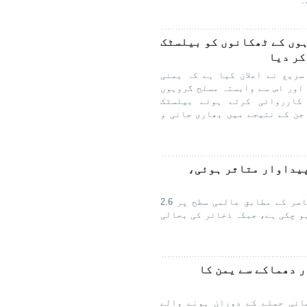
۔
وں کے ٹھکانوں کو بیلسٹک
کر دیا
سریع نے اعلان کیا ہے کہ یمنی
اور اس سے وابستہ مسلح گروہوں
کارروائی کرتے ہوئے بیلسٹک
جن کے نتیجے میں بھاری جانی و
پیداوار متاثر ہوئی،
آرامکو کے چیف ایگزیکٹو امین الناصر کے مطابق عالمی سطح پر 2.6
و چکی ہے، جبکہ ذخائر کی بحالی
 دھماکے سے یمن کا
ائی حملے کے دوران ہونے والے