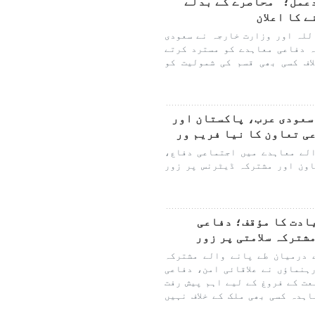
دعمل؛ "محاصرے کے بدلے
 کا اعلان
للہ اور وزارت خارجہ نے سعودی
 دفاعی معاہدے کو مسترد کرتے
اف کسی بھی قسم کی شمولیت کو
 سعودی عرب، پاکستان اور
ی تعاون کا نیا فریم ور
لے معاہدے میں اجتماعی دفاع،
اون اور مشترکہ ڈیٹرنس پر زور
یادت کا مؤقف؛ دفاعی
شترکہ سلامتی پر زور
 درمیان طے پانے والے مشترکہ
ہنماؤں نے علاقائی امن، دفاعی
عت کے فروغ کے لیے اہم پیش رفت
ہدہ کسی بھی ملک کے خلاف نہیں