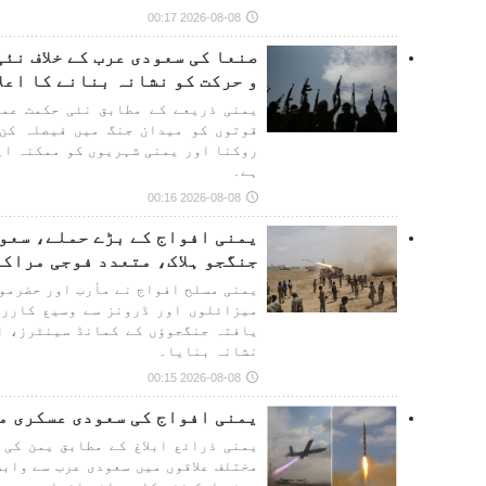
2026-08-08 00:17
صنعا کی سعودی عرب کے خلاف نئ
و حرکت کو نشانہ بنانے کا اعلا
یمنی ذریعے کے مطابق نئی حکمت عمل
قوتوں کو میدان جنگ میں فیصلہ کن 
روکنا اور یمنی شہریوں کو ممکنہ اہ
ہے۔
2026-08-08 00:16
یمنی افواج کے بڑے حملے، سعو
جنگجو ہلاک، متعدد فوجی مراکز
یمنی مسلح افواج نے مأرب اور حضرموت
میزائلوں اور ڈرونز سے وسیع کاررو
یافتہ جنگجوؤں کے کمانڈ سینٹرز، ا
نشانہ بنایا۔
2026-08-08 00:15
یمنی افواج کی سعودی عسکری م
یمنی ذرائع ابلاغ کے مطابق یمن کی 
مختلف علاقوں میں سعودی عرب سے واب