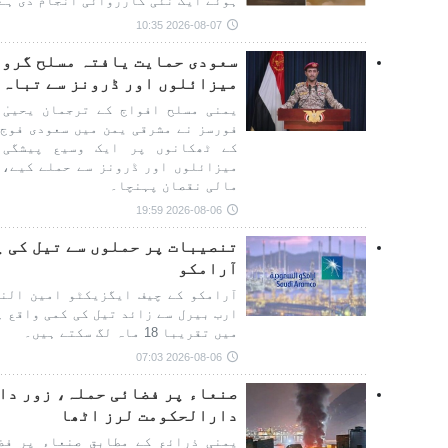
ہوئے ایک نئی کارروائی انجام دی ہے
2026-08-07 10:35
سعودی حمایت یافتہ مسلح گروہ
میزائلوں اور ڈرونز سے تباہ 
یمنی مسلح افواج کے ترجمان یحییٰ 
فورسز نے مشرقی یمن میں سعودی فوج 
کے ٹھکانوں پر ایک وسیع پیشگی 
میزائلوں اور ڈرونز سے حملے کیے، 
مالی نقصان پہنچا۔
2026-08-06 19:59
تنصیبات پر حملوں سے تیل کی 
آرامکو
ارب بیرل سے زائد تیل کی کمی واقع ہ
میں تقریبا 18 ماہ لگ سکتے ہیں۔
2026-08-06 07:03
صنعاء پر فضائی حملہ، زور دار
دارالحکومت لرز اٹھا
یمنی ذرائع کے مطابق صنعاء پر فض