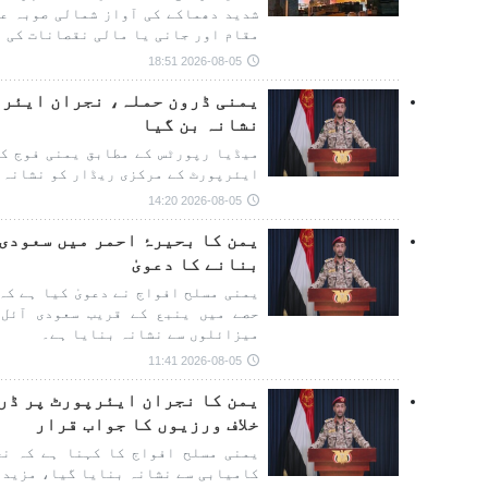
شدید دھماکے کی آواز شمالی صوبہ عم
مقام اور جانی یا مالی نقصانات کی ت
2026-08-05 18:51
یمنی ڈرون حملہ، نجران ایئرپ
نشانہ بن گیا
میڈیا رپورٹس کے مطابق یمنی فوج کے
ایئرپورٹ کے مرکزی ریڈار کو نشانہ 
2026-08-05 14:20
یمن کا بحیرۂ احمر میں سعودی
بنانے کا دعویٰ
یمنی مسلح افواج نے دعویٰ کیا ہے کہ
حصے میں ینبع کے قریب سعودی آئل 
میزائلوں سے نشانہ بنایا ہے۔
2026-08-05 11:41
یمن کا نجران ایئرپورٹ پر ڈر
خلاف ورزیوں کا جواب قرار
یمنی مسلح افواج کا کہنا ہے کہ نج
کامیابی سے نشانہ بنایا گیا، مزید ف