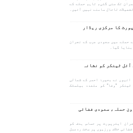
ران تک سنی گئی، تاہم حملے کے
فصیلات تاحال سامنے نہیں آئیں۔
ورٹ کا مرکزی ریڈار
 حملے میں سعودی عرب کے نجران
بنایا گیا۔
 آئل ٹینکر کو نشانہ
 انہوں نے بحیرۂ احمر کے شمالی
ٹینکر "وفا" کو متعدد بیلسٹک
ون حملہ، سعودی فضائی
ران ایئرپورٹ پر حساس ہدف کو
ضائی خلاف ورزیوں پر سخت ردعمل