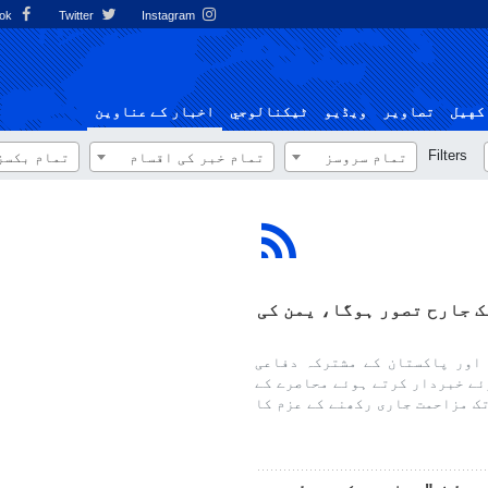
Facebook
Twitter
Instagram
کهيل
تصاوير
ویڈیو
ٹيكنالوجي
اخبار کے عناوین
Filters
تمام سروسز
تمام خبر کی اقسام
تمام بکسز
ک جارح تصور ہوگا، یمن کی
اور پاکستان کے مشترکہ دفاعی
ئے خبردار کرتے ہوئے محاصرے کے
ک مزاحمت جاری رکھنے کے عزم کا