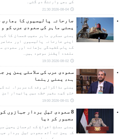
کی بھی وارننگ دی گئی۔
2026-08-04 21:30
جارحانہ پالیسیوں کا بھاری خ
یمنی ماہر کی سعودی عرب کو و
یمنی عسکری ماہر مجیب شمسان کا کہنا
اپنی جارحانہ پالیسیوں اور محاصرے
کے پاس کشیدگی بڑھانے اور سعودی مع
متعدد آپشنز موجود ہیں۔
2026-08-02 19:33
سعودی عرب کی سلامتی یمن پر ج
ہے، یمنی رہنما
یمنی مذاکراتی وفد کے سربراہ نے کہا
ختم کیے بغیر خطے میں پائیدار امن ا
2026-08-01 19:00
8 سعودی تیل بردار جہازوں کو
مجبور کر دیا
یمنی مسلح افواج کے ترجمان یحییٰ سر
کہ یمن نے آٹھ سعودی تیل بردار جہا
پر مجبور کر دیا۔