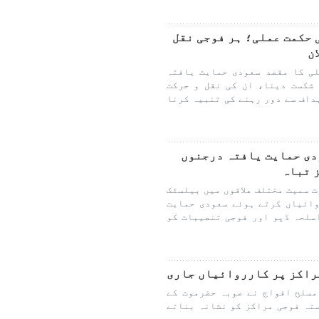
ی حکمت عملی؛ ہر فوجی نقل
ن
ی کا مقصد سعودی حمایت یافتہ
شکست دینا، ان کی نقل و حرکت
داف سے دور رہنے کی تنبیہ کرنا
دی حمایت یافتہ درجنوں
 تباہ
 سمیت مختلف علاقوں میں بیلسٹک
ائیاں کرتے ہوئے سعودی حمایت
سلحہ ڈپو اور فوجی تنصیبات کو
راکز پر کارروائیاں جاری
مسلح افواج نے صوبہ حضرموت کے
ستہ فوجی مراکز کو نشانہ بناتے