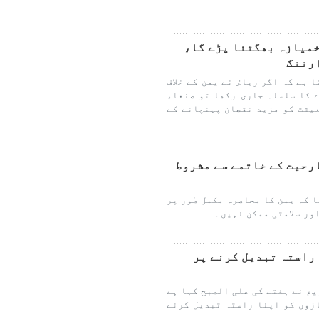
میازہ بھگتنا پڑے گا،
ارننگ
 ہے کہ اگر ریاض نے یمن کے خلاف
 کا سلسلہ جاری رکھا تو صنعاء
یشت کو مزید نقصان پہنچانے کے
ارحیت کے خاتمے سے مشروط
 کہ یمن کا محاصرہ مکمل طور پر
ور سلامتی ممکن نہیں۔
 راستہ تبدیل کرنے پر
یع نے ہفتے کی علی الصبح کہا ہے
زوں کو اپنا راستہ تبدیل کرنے