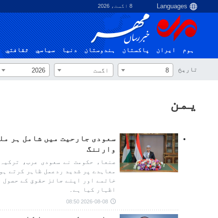
8 اگست، 2026
ہوم
ایران
پاکستان
ہندوستان
دنیا
سياسي
ثقافتي
تاریخ
8
اگست
2026
یمن
سعودی جارحیت میں شامل ہر مل
وارننگ
صنعاء حکومت نے سعودی عرب، ترکیہ 
معاہدے پر شدید ردعمل ظاہر کرتے ہو
خاتمے اور اپنے جائز حقوق کے حصول ت
اظہار کیا ہے۔
2026-08-08 08:50