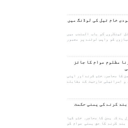
ودی خام تیل کی لوڈنگ میں
دی آئل ٹینکروں کو باب المندب میں
یا، جبکہ 16 سعودی جہازوں کو واپس لوٹنے پر مجبور
تم کرنا مظلوم عوام کا جائز
ی
ن کا محاصرہ ختم کرنے اور اپنی
و اسرائیلی جارحیت کے مقابلے
بند کرنے کی یمنی حکمت
 ہے کہ یمن کا محاصرہ ختم کیا
بند کرنے کا حق یمنی عوام کو