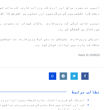
انہوں نے مصر، عراق اور اردن کے وزرائے خارجہ کے ساتھ ٹی
دہشت گرد تکفیریوں کی سرگرمیوں اور حملوں پر تشویش کا اظہ
دوسری جانب ترکی کے وزیرخارجہ ہاکان فیدان نے سعودی ہم
صورتحال پر گفتگو کی ہے۔
امریکی وزیرخارجہ بلینکن نے بھی ترک وزیرخارجہ سے ٹیلفون 
حالات کے بارے میں تبادلہ خیال کیا ہے۔
News ID
1928520
مطالب مرتبط
امریکہ کو ضروری انتباہ جاری کرچکے ہیں، ایرانی وز
غزہ اور لبنان میں جنگ بندی کی فوری ضرورت، عراقچی ک
سے ٹیلفونک گفتگو