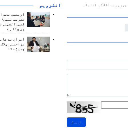
انٹرويو
 یورپی ممالک کو انتباہ
اربعین محض ا
تقریب نہیں/ ا
کثیرالجہتی س
بن چکا ہے
ایران نے ثابت
مزاحمتی بلاک 
چھوڑے گا
ارسال