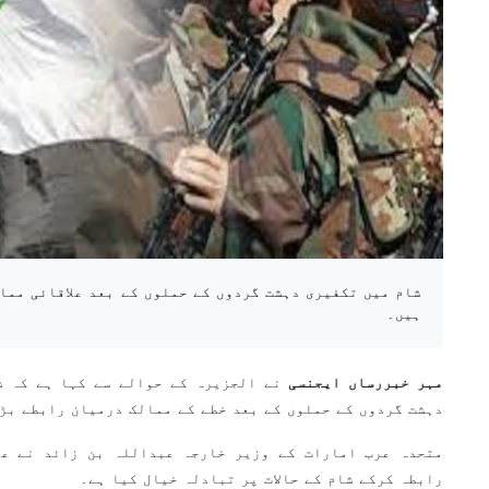
شام میں تکفیری دہشت گردوں کے حملوں کے بعد علاقائی مما
ہیں۔
مہر خبررساں ایجنسی
نے الجزیرہ کے حوالے سے کہا ہے کہ ش
دہشت گردوں کے حملوں کے بعد خطے کے ممالک درمیان رابطے بڑ
متحدہ عرب امارات کے وزیر خارجہ عبداللہ بن زائد نے عل
رابطہ کرکے شام کے حالات پر تبادلہ خیال کیا ہے۔