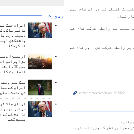
لفونک گفتگو کے دوران شام میں
رپورٹ
ار کیا۔
ایران جنگ نے 
 منصب سے رابطہ کرکے شام کی
عالمی ساکھ کو
دھچکا، چھ ماہ
واشنگٹن اپنے
نہ کرسکا
پر رابطہ کرکے غزہ اور شام کے
اربعین؛ دنیا 
بڑا پرامن اج
حسینؑ، ایثار
انسانیت کا ع
جنگ میں وقفہ 
ایران کے معام
کی حکمت عملی 
ایران جنگ ٹرم
سیاسی موت، م
تاریخ کی کم ت
پہنچ گئی
یرخارجہ
ی مصر اور قطر کے وزرائے خارجہ