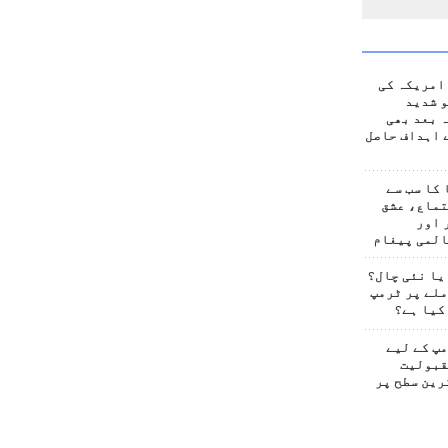
امریکہ کی
 شدید
 بعد بھی
 اہداف حاصل
کا سب سے
تماع، عشق
 اور
المی پیغام
یا نئی چال؟
لے پر ٹرمپ
کیا ہے؟
پ کے لیے
قبولیت
رین سطح پر