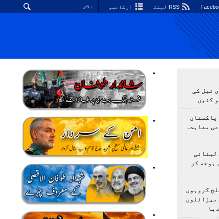
RSS لینک
آرکائیو
 تیل کی
و گئیں
 پاکستان
عی معاہدہ
 لبنانی
 بوجھ کر
لح گروہوں
 میزائلوں
دیا