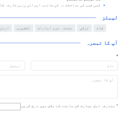
کسی قسم کی مداخلت نہ کی جائے، ایرانی وزیرخارجہ کا
لیبلز
شام
ترکی
متحدہ عرب امارات
تکفیری
اردن
آپ کا تبصرہ
*
مندرجہ ذیل عبارت کو سامنے کے بکس میں درج کریں