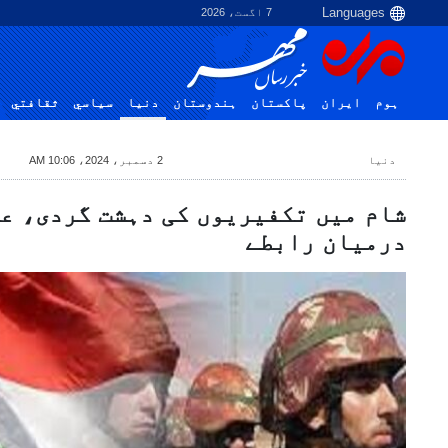
7 اگست، 2026
ہوم
ایران
پاکستان
ہندوستان
دنیا
سياسي
ثقافتي
دنیا
2 دسمبر، 2024، 10:06 AM
شام میں تکفیریوں کی دہشت گردی، عل
درمیان رابطے