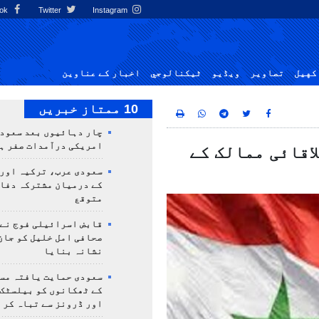
Facebook
Twitter
Instagram
کهيل
تصاوير
ویڈیو
ٹيكنالوجي
اخبار کے عناوین
10 ممتاز خبریں
چار دہائیوں بعد سعودی
امریکی درآمدات صفر ہ
اقائی ممالک کے
سعودی عرب، ترکیہ اور
کے درمیان مشترکہ دفا
متوقع
قابض اسرائیلی فوج نے
صحافی امل خلیل کو جان
نشانہ بنایا
سعودی حمایت یافتہ مس
کے ٹھکانوں کو بیلسٹک
اور ڈرونز سے تباہ کر 