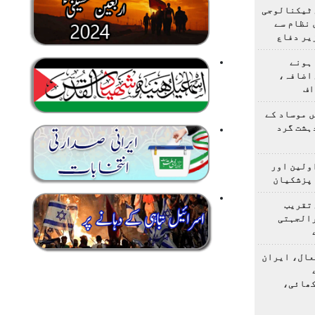
 ٹیکنالوجی
 نظام سے
یر دفاع
ہونے
 اضافہ،
اف
 موساد کے
 4 مسلح دہشت گرد
اولین اور
 پزشکیان
 تقریب
رالجہتی
عال، ایران
کھائی،