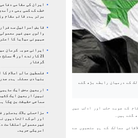
ایران کی مقامی دفاعی
خطے کے کسی بھی درآمدی
برتر ہے، قائم مقام وز
قابض اسرائیل سے فرار 
والوں میں غیر معمولی
صہیونی میڈیا کا اعتر
ایرانی صوبہ کرمان میں
21 کارندے اور
گرفتار
فلسطین عالم اسلام کا 
بنیادی مسئلہ ہے، صدر
لک کے درمیان رابطے بڑھ گئے
اربعین محض ایک مذہبی
نہیں/ اربعین ایک کثی
سماجی حقیقت بن چکا ہے
ام کے صوبے حلب اور ادلب میں
مزاحمتی بلاک بدستور ف
ھ گئے ہیں۔
اور اس کے اتحادیوں نے
غیرمعمولی استقامت د
اقائی ممالک کے ہم منصبوں سے
امریکی جریدہ