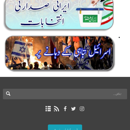
ڈیسکٹاپ نسخہ