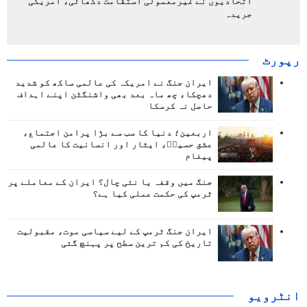
اتحادیوں نے غیرمعمولی استقامت دکھائی، امریکی
جریدہ
رپورٹ
ایران جنگ نے امریکہ کی عالمی ساکھ کو شدید
دھچکا، چھ ماہ بعد بھی واشنگٹن اپنے اہداف
حاصل نہ کرسکا
اربعین؛ دنیا کا سب سے بڑا پرامن اجتماع،
عشق حسینؑ، ایثار اور انسانیت کا عالمی
پیغام
جنگ میں وقفہ یا نئی چال؟ ایران کے معاملے پر
ٹرمپ کی حکمت عملی کیا ہے؟
ایران جنگ ٹرمپ کے لیے سیاسی موت، مقبولیت
تاریخ کی کم ترین سطح پر پہنچ گئی
انٹرويو