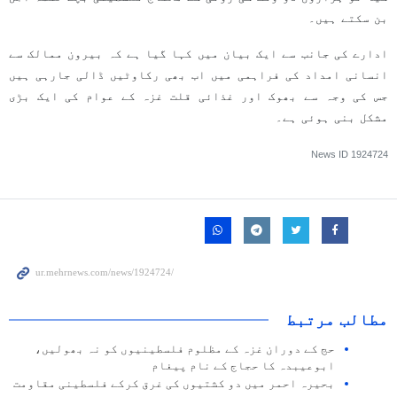
بن سکتے ہیں۔
ادارے کی جانب سے ایک بیان میں کہا گیا ہے کہ بیرون ممالک سے
انسانی امداد کی فراہمی میں اب بھی رکاوٹیں ڈالی جارہی ہیں
جس کی وجہ سے بھوک اور غذائی قلت غزہ کے عوام کی ایک بڑی
مشکل بنی ہوئی ہے۔
News ID
1924724
مطالب مرتبط
حج کے دوران غزہ کے مظلوم فلسطینیوں کو نہ بھولیں،
ابوعیبدہ کا حجاج کے نام پیغام
بحیرہ احمر میں دو کشتیوں کی غرق کرکے فلسطینی مقاومت