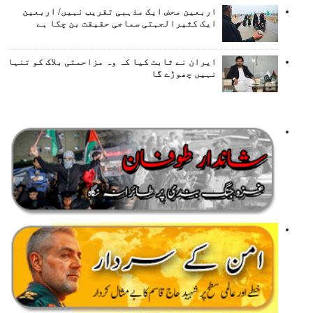
اربعین محض ایک مذہبی تقریب نہیں/ اربعین
ایک کثیرالجہتی سماجی حقیقت بن چکا ہے
ایران نے ثابت کیا کہ وہ مزاحمتی بلاک کو تنہا
نہیں چھوڑے گا