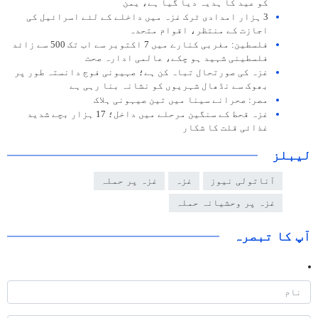
کو عید کا ہدیہ دیا گیا ہے، یمن
3 ہزار امدادی ٹرک غزہ میں داخلے کے لئے اسرائیل کی
اجازت کے منتظر، اقوام متحدہ
فلسطین: مغربی کنارے میں 7 اکتوبر سے اب تک 500 سے زائد
فلسطینی شہید ہو چکے، عالمی ادارہ صحت
غزہ کی صورتحال تباہ کن ہے؛ صہیونی فوج دانستہ طور پر
بھوک سے نڈھال شہریوں کو نشانہ بنا رہی ہے
مصر: صحرانے سینا میں تین صیہونی ہلاک
غزہ قحط کے سنگین مرحلے میں داخل؛ 17 ہزار بچے شدید
غذائی قلت کا شکار
لیبلز
آناتولی نیوز
غزہ
غزہ پر حملہ
غزہ پر وحشیانہ حملہ
آپ کا تبصرہ