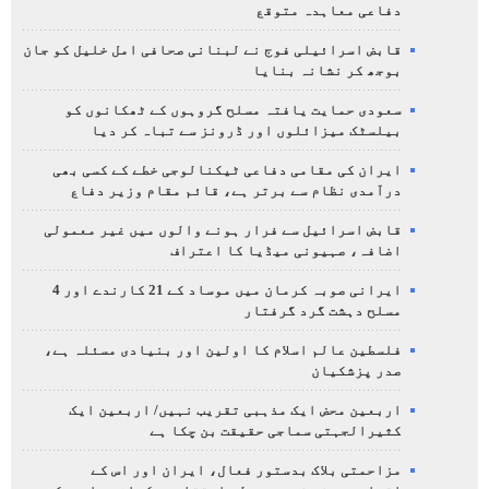
دفاعی معاہدہ متوقع
قابض اسرائیلی فوج نے لبنانی صحافی امل خلیل کو جان
بوجھ کر نشانہ بنایا
سعودی حمایت یافتہ مسلح گروہوں کے ٹھکانوں کو
بیلسٹک میزائلوں اور ڈرونز سے تباہ کر دیا
ایران کی مقامی دفاعی ٹیکنالوجی خطے کے کسی بھی
درآمدی نظام سے برتر ہے، قائم مقام وزیر دفاع
قابض اسرائیل سے فرار ہونے والوں میں غیر معمولی
اضافہ، صہیونی میڈیا کا اعتراف
ایرانی صوبہ کرمان میں موساد کے 21 کارندے اور 4
مسلح دہشت گرد گرفتار
فلسطین عالم اسلام کا اولین اور بنیادی مسئلہ ہے،
صدر پزشکیان
اربعین محض ایک مذہبی تقریب نہیں/ اربعین ایک
کثیرالجہتی سماجی حقیقت بن چکا ہے
مزاحمتی بلاک بدستور فعال، ایران اور اس کے