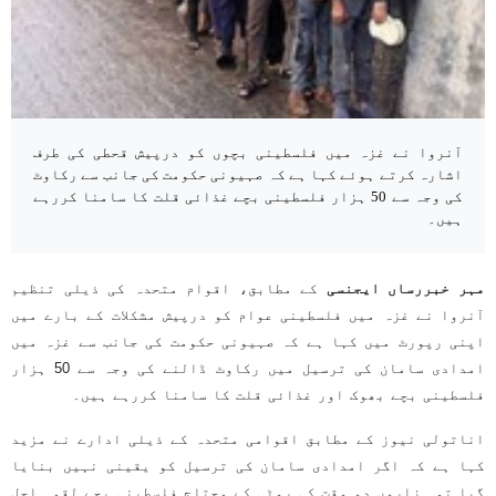
آنروا نے غزہ میں فلسطینی بچوں کو درپیش قحطی کی طرف
اشارہ کرتے ہوئے کہا ہے کہ صہیونی حکومت کی جانب سے رکاوٹ
کی وجہ سے 50 ہزار فلسطینی بچے غذائی قلت کا سامنا کررہے
ہیں۔
مہر خبررساں ایجنسی
کے مطابق، اقوام متحدہ کی ذیلی تنظیم
آنروا نے غزہ میں فلسطینی عوام کو درپیش مشکلات کے بارے میں
اپنی رپورٹ میں کہا ہے کہ صہیونی حکومت کی جانب سے غزہ میں
امدادی سامان کی ترسیل میں رکاوٹ ڈالنے کی وجہ سے 50 ہزار
فلسطینی بچے بھوک اور غذائی قلت کا سامنا کررہے ہیں۔
اناتولی نیوز کے مطابق اقوامی متحدہ کے ذیلی ادارے نے مزید
کہا ہے کہ اگر امدادی سامان کی ترسیل کو یقینی نہیں بنایا
گیا تو ہزاروں دو وقت کی روٹی کے محتاج فلسطینی بچے لقمہ اجل