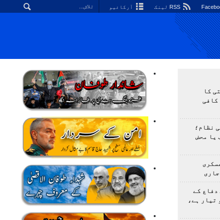
RSS لینک
آرکائیو
ی کا
کافی
ی نظام؛
 یا محض
سکری
جاری
دفاع کے
 تیار ہے،