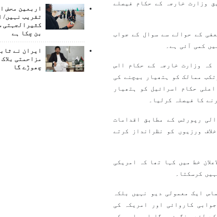
ق وزارت خارجہ کے حکام فیصلے
اربعین محض ا
تقریب نہیں/ ا
کثیرالجہتی س
بن چکا ہے
فی کے حوالے سے سوال کے جواب
میں کمی آئی ہے۔
ایران نے ثابت
مزاحمتی بلاک 
 کہ وزارت خارجہ کے حکام ااس
چھوڑے گا
تکب ممالک کو ہتھیار بیچنے کی
اعلی حکام اسرائیل کو ہتھیار
رنے کا فیصلہ کرلیا۔
الی رپورٹس کے مطابق اقدامات
لاف ورزیوں کو نظرانداز کرتے
علان خط میں کہا تھا کہ امریکی
ہیں کرسکتا۔
اس ایک معمولی دیو نہیں بلکہ
جوابی کاروائی اور امریکہ کی
کے لئے سنگین ہوگا اور امریکی