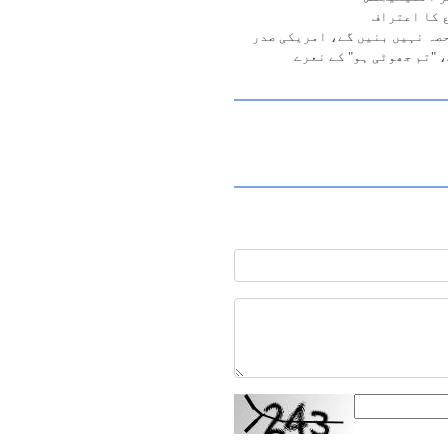
 کا اعتراف
حصہ نہیں بنیں گے، امریکی صدر
 "تم جھوٹی ہو" کے نعرے