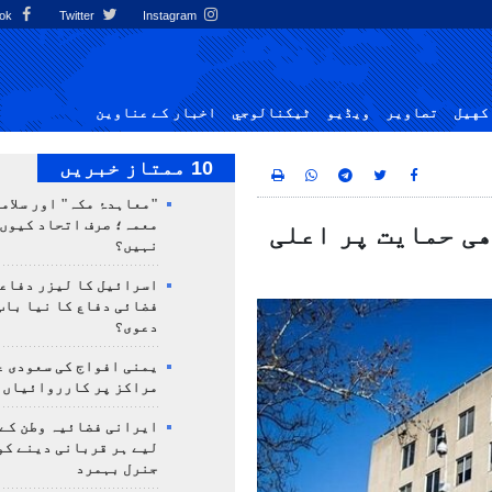
Facebook
Twitter
Instagram
کهيل
تصاوير
ویڈیو
ٹيكنالوجي
اخبار کے عناوین
10 ممتاز خبریں
"معاہدۂ مکہ" اور سلامت
معمہ؛ صرف اتحاد کیوں 
ھی حمایت پر اعلی
نہیں؟
اسرائیل کا لیزر دفاع
فضائی دفاع کا نیا باب
دعوی؟
یمنی افواج کی سعودی ع
مراکز پر کارروائیاں 
ایرانی فضائیہ وطن کے 
لیے ہر قربانی دینے کو
جنرل بہمرد