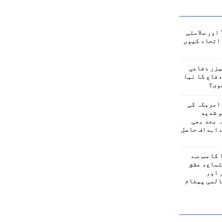
اور سلامتی
اتحاد کیوں
یزر دفاعی
فاع کا نیا
وی؟
امریکہ کی
 شدید
 بعد بھی
 اہداف حاصل
کا سب سے
تماع، عشق
 اور
المی پیغام