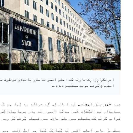
امریکی وزارت خارجہ کے اعلی افسر نے صدر بائیڈن کی طرف س
احتجاج کرتے ہوئے مستعفی دے دیا
مہر خبررساں ایجنسی
نے اناتولی کے حوالے سے کہا ہے کہ 
عہدیدار نے انکشاف کیا ہے کہ انہوں نے صدر جوبائیڈن کی 
فراہم کرنے کے سلسلے میں جلد بازی میں فیصلہ کرنے کی وجہ س
جیش پل نامی اعلی افسر نے کہا کہ کیا ہم ایک دفعہ بھی 