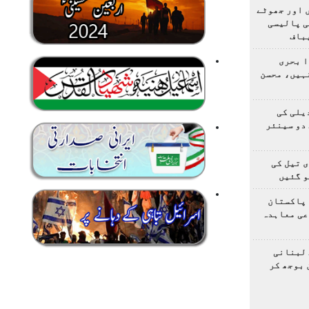
 اور جھوٹے
ی پالیسی
باف
ا بحری
ہیں، محسن
یلی کی
دو سینئر
 تیل کی
و گئیں
 پاکستان
عی معاہدہ
 لبنانی
 بوجھ کر