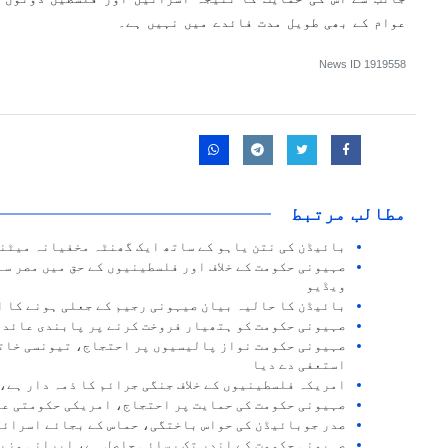
عوام کے بھی طویل مدت فائدے میں نہیں ہے۔
News ID
1919558
مطالب مرتبط
بائیڈن کی نتن یاہو کے ساتھ ایک گھنٹہ مخفیانہ میٹن
صہیونی حکومت کے خلاف اور فلسطینیوں کے حق میں مصر س
ویڈیو
بائیڈن کا حالیہ بیان صیہونی رجیم کے جعلی ہونے کا ا
صہیونی حکومت کو ہتھیار فروخت کرنے پر پابندی عائد ک
صہیونی حکومت نواز پالیسیوں پر احتجاج، تیونسی خاتو
استعفی دے دیا
امریکہ فلسطینیوں کے خلاف جنگی جرائم کا ذمہ دار ہے،
صہیونی حکومت کی حمایت پر احتجاج، امریکی حکومتی ع
صدر جوبائیڈن کی حواس باختگی، حماس کے بجائے اسرائی
صہیونی حکومت کے اندر تک رسائی حاصل ہے، ایرانی وزی