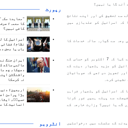
 آئے گا یا نہیں؟
رپورٹ
ے سے تحقیق کی اور اپنے نتائج
"معاہدۂ مکہ" 
 کہ اسرائیل کو جلدبازی میں
کا معمہ؛ صرف 
کافی نہیں؟
اسرائیل کا ل
 وجہ سے گیارہ سالہ خدمات کا
نظام؛ فضائی د
باب یا محض دع
45 سالہ جیش پل نے پی بی ایس نیوزآور سے گفتگو کرتے ہوئے کہا کہ 7 اکتوبر کو حماس کے
ایران جنگ نے 
عالمی ساکھ کو
ائیل کو مزید ہتھیار دینے کے
دھچکا، چھ ماہ
اور تجویز دی تھی کہ جوبائیڈن
واشنگٹن اپنے
 نشینی کرے۔
نہ کرسکا
اربعین؛ دنیا 
ا کہ اسرائیل کو ہتھیار فراہم
بڑا پرامن اج
یصلے سے پہلے ہمیں غور کرنا
حسینؑ، ایثار
انسانیت کا ع
ں گے یا نہیں؟ وزارت خارجہ کے
انٹرويو
یدنے کے سلسلے میں درخواستیں