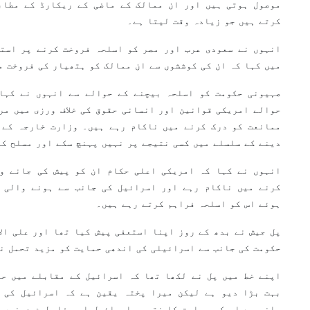
موصول ہوتی ہیں اور ان ممالک کے ماضی کے ریکارڈ کے مطاب
کرتے ہیں جو زیادہ وقت لیتا ہے۔
انہوں نے سعودی عرب اور مصر کو اسلحہ فروخت کرنے پر استع
میں کہا کہ ان کی کوششوں سے ان ممالک کو ہتھیار کی فروخت 
صہیونی حکومت کو اسلحہ بیچنے کے حوالے سے انہوں نے کہا
حوالے امریکی قوانین اور انسانی حقوق کی خلاف ورزی میں مر
ممانعت کو درک کرنے میں ناکام رہے ہیں۔ وزارت خارجہ کے 
دینے کے سلسلے میں کسی نتیجے پر نہیں پہنچ سکے اور مسلح ک
انہوں نے کہا کہ امریکی اعلی حکام ان کو پیش کی جانے و
کرنے میں ناکام رہے اور اسرائیل کی جانب سے ہونے والی خ
ہوئے اس کو اسلحہ فراہم کرتے رہے ہیں۔
پل جیش نے بدھ کے روز اپنا استعفی پیش کیا تھا اور علی الا
حکومت کی جانب سے اسرائیلی کی اندھی حمایت کو مزید تحمل ن
اپنے خط میں پل نے لکھا تھا کہ اسرائیل کے مقابلے میں حم
بہت بڑا دیو ہے لیکن میرا پختہ یقین ہے کہ اسرائیل کی 
جانب سے اس کی حمایت کا نتیجہ اسرائیل اور فلسطین دونوں 