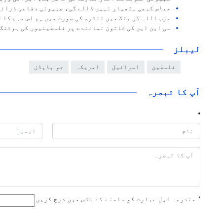
حماس کبھی ہتھیار نہیں ڈالے گی، صہیونی دفاعی ذرائع
حزب اللہ کی جنگ میں انٹری کی صورت میں ہم اس مہم کا 
سی این این کی خاتون نمائندے پر فلسطینیوں کی ہوٹنگ،
لیبلز
فلسطین
اسرائیل
امریکہ
جو بایڈن
آپ کا تبصرہ
*
مندرجہ ذیل عبارت کو سامنے کے بکس میں درج کریں