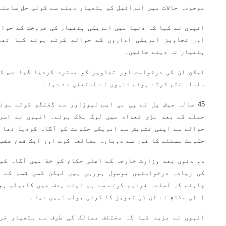
موجودہ حالات میں اسرائیل کو ہتھیار دینے سے کوئی حل سامنے
انہوں نے کہا کہ دنیا میں امریکی ہتھیار کی فروخت کے حوال
اور تجاویز امریکی اداروں کے حوالے کرتے ہوئے کہا تھا
ہتھیار نہ دیئے جائیں۔
لیکن ان کی درخواست اور تجاویز کو مسترد کردیا گیا جس کی
سلسلہ ختم کرتے ہوئے انہوں نے استعفی دے دیا۔
حملے کے بعد بڑی تعداد میں لوگ ہلاک ہوئے۔ انہوں نے اسر
حوالے سے اپنی تشویش سے امریکی حکومت کو آگاہ کردیا تھا 
حکومت مسئلے کا غور سے دوبارہ مطالعہ کرے اور ایک قدم عقب
دو دنوں بعد وزارت خارجہ کے اعلی حکام کو خط میں آگاہ کی
کی زیادہ درخواستیں موصول ہورہی ہیں لیکن کسی قسم کے ف
چاہئے کہ اسلحہ فراہم کرنے سے ہم اپنے ہدف میں کامیاب ہو
اعلی حکام نے ان کی تجویز کا کوئی جواب نہیں دیا۔
انہوں نے مزید کہا کہ مختلف ممالک کی طرف سے ہتھیار خر