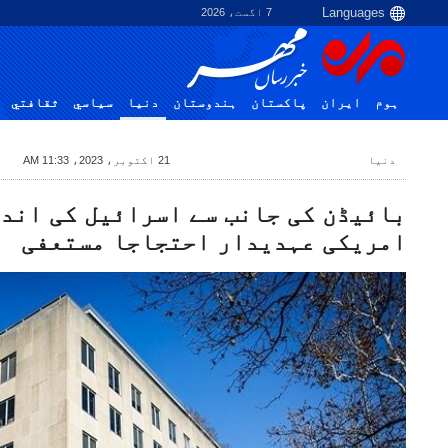
7 اگست، 2026
ہوم
ایران
پاکستان
ہندوستان
دنیا
سياسي
ثقافتي
دنیا
21 اکتوبر، 2023، 11:33 AM
بائیڈن کی جانب سے اسرائیل کی اند
امریکی عہدیدار احتجاجا مستعفی