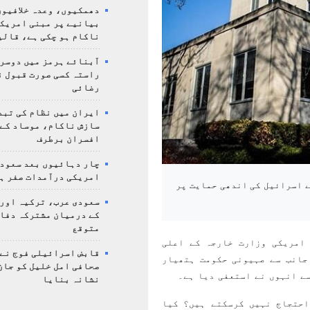
دھمکیوں، وعدہ خلافیوں
بیانیے پر مبنی امریک
ناکام ہو چکی ہے، قالی
آبنائے ہرمز میں دوسر
راستہ کسی صورت قبول ن
رضائی
ایران میں نظام کی تبد
سازش ناکام، موساد کے 
افسران برطرف
چار دہائیوں بعد سعودی
امریکی درآمدات صفر ہ
ے اسرائیل کی اندھی حمایت پر
سعودی عرب، ترکیہ اور
کے درمیان مشترکہ دفا
متوقع
امریکی وزارت خارجہ کے اعلی
قابض اسرائیلی فوج نے
جانب سے صہیونی حکومت ہتھیار
صحافی امل خلیل کو جان
ے انہوں نے استعفی دیا ہے۔
نشانہ بنایا
احتجاج نہیں کرسکتے ہیں؟ کیا