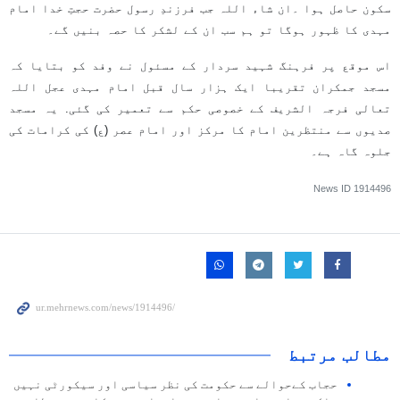
سکون حاصل ہوا ۔ان شاء اللہ جب فرزندِ رسول حضرت حجتِ خدا امام
مہدی کا ظہور ہوگا تو ہم سب ان کے لشکر کا حصہ بنیں گے۔
اس موقع پر فرہنگ شہید سردار کے مسئول نے وفد کو بتایا کہ
مسجد جمکران تقریبا ایک ہزار سال قبل امام مہدی عجل اللہ
تعالی فرجہ الشریف کے خصوصی حکم سے تعمیر کی گئی. یہ مسجد
صدیوں سے منتظرین امام کا مرکز اور امام عصر (ع) کی کرامات کی
جلوہ گاہ ہے۔
News ID
1914496
مطالب مرتبط
حجاب کےحوالے سے حکومت کی نظر سیاسی اور سیکورٹی نہیں