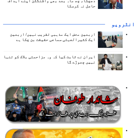
دھچکا، چھ ماہ بعد بھی واشنگٹن اپنے اہداف
حاصل نہ کرسکا
انٹرويو
اربعین محض ایک مذہبی تقریب نہیں/ اربعین
ایک کثیرالجہتی سماجی حقیقت بن چکا ہے
ایران نے ثابت کیا کہ وہ مزاحمتی بلاک کو تنہا
نہیں چھوڑے گا