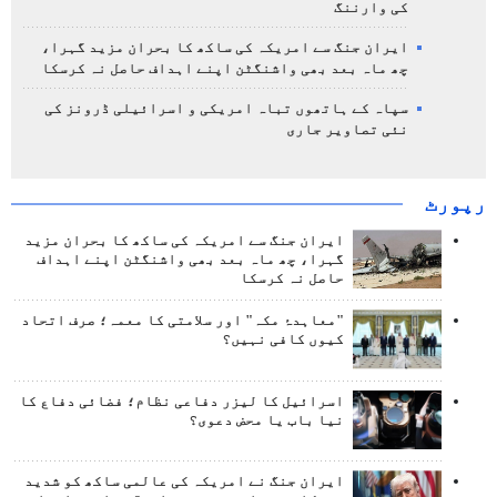
کی وارننگ
ایران جنگ سے امریکہ کی ساکھ کا بحران مزید گہرا،
چھ ماہ بعد بھی واشنگٹن اپنے اہداف حاصل نہ کرسکا
سپاہ کے ہاتھوں تباہ امریکی و اسرائیلی ڈرونز کی
نئی تصاویر جاری
رپورٹ
ایران جنگ سے امریکہ کی ساکھ کا بحران مزید
گہرا، چھ ماہ بعد بھی واشنگٹن اپنے اہداف
حاصل نہ کرسکا
"معاہدۂ مکہ" اور سلامتی کا معمہ؛ صرف اتحاد
کیوں کافی نہیں؟
اسرائیل کا لیزر دفاعی نظام؛ فضائی دفاع کا
نیا باب یا محض دعوی؟
ایران جنگ نے امریکہ کی عالمی ساکھ کو شدید