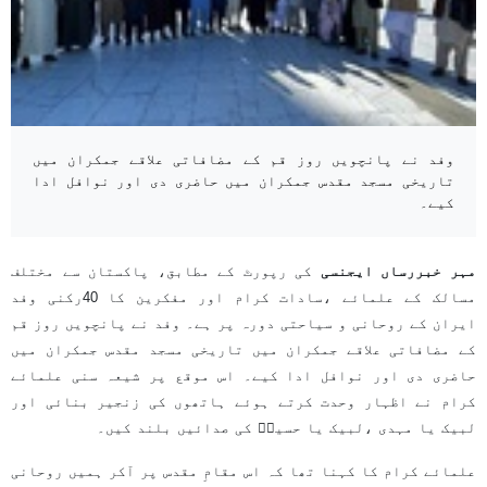
وفد نے پانچویں روز قم کے مضافاتی علاقے جمکران میں
تاریخی مسجد مقدس جمکران میں حاضری دی اور نوافل ادا
کیے۔
مہر خبررساں ایجنسی
کی رپورٹ کے مطابق، پاکستان سے مختلف
مسالک کے علمائے ،سادات کرام اور مفکرین کا 40رکنی وفد
ایران کے روحانی و سیاحتی دورہ پر ہے۔ وفد نے پانچویں روز قم
کے مضافاتی علاقے جمکران میں تاریخی مسجد مقدس جمکران میں
حاضری دی اور نوافل ادا کیے۔ اس موقع پر شیعہ سنی علمائے
کرام نے اظہار وحدت کرتے ہوئے ہاتھوں کی زنجیر بنائی اور
لبیک یا مہدی ،لبیک یا حسینؑ کی صدائیں بلند کیں۔
علمائے کرام کا کہنا تھا کہ اس مقامِ مقدس پر آکر ہمیں روحانی