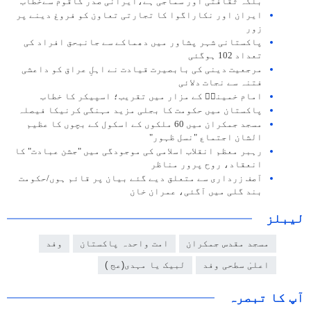
بلکہ ثقافتی اور سماجی ہے،ایرانی صدر کاقوم سےخطاب
ایران اور نکاراگوا کا تجارتی تعاون کو فروغ دینے پر
زور
پاکستانی شہر پشاور میں دھماکے سے جانبحق افراد کی
تعداد 102 ہوگئی
مرجعیت دینی کی بابصیرت قیادت نے اہلِ عراق کو داعشی
فتنہ سے نجات دلائی
امام خمینیؒ کے مزار میں تقریب؛ اسپیکر کا خطاب
پاکستان میں حکومت کا بجلی مزید مہنگی کرنیکا فیصلہ
مسجد جمکران میں 60 ملکوں کے اسکول کے بچوں کا عظیم
الشان اجتماع "نسل ظہور"
رہبر معظم انقلاب اسلامی کی موجودگی میں "جشن عبادت" کا
انعقاد، روح پرور مناظر
آصف زرداری سے متعلق دیے گئے بیان پر قائم ہوں/حکومت
بند گلی میں آگئی، عمران خان
لیبلز
مسجد مقدس جمکران
امت واحدہ پاکستان
وفد
اعلیٰ سطحی وفد
لبیک یا مہدی(عج )
آپ کا تبصرہ