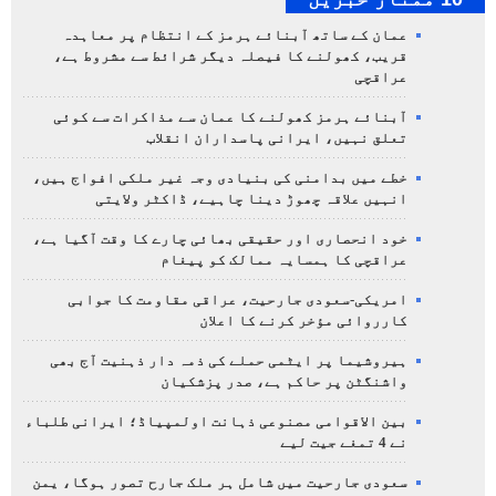
عمان کے ساتھ آبنائے ہرمز کے انتظام پر معاہدہ
قریب، کھولنے کا فیصلہ دیگر شرائط سے مشروط ہے،
عراقچی
آبنائے ہرمز کھولنے کا عمان سے مذاکرات سے کوئی
تعلق نہیں، ایرانی پاسداران انقلاب
خطے میں بدامنی کی بنیادی وجہ غیر ملکی افواج ہیں،
انہیں علاقہ چھوڑ دینا چاہیے، ڈاکٹر ولایتی
خود انحصاری اور حقیقی بھائی چارے کا وقت آگیا ہے،
عراقچی کا ہمسایہ ممالک کو پیغام
امریکی-سعودی جارحیت، عراقی مقاومت کا جوابی
کارروائی مؤخر کرنے کا اعلان
ہیروشیما پر ایٹمی حملے کی ذمہ دار ذہنیت آج بھی
واشنگٹن پر حاکم ہے، صدر پزشکیان
بین الاقوامی مصنوعی ذہانت اولمپیاڈ؛ ایرانی طلباء
نے 4 تمغے جیت لیے
سعودی جارحیت میں شامل ہر ملک جارح تصور ہوگا، یمن