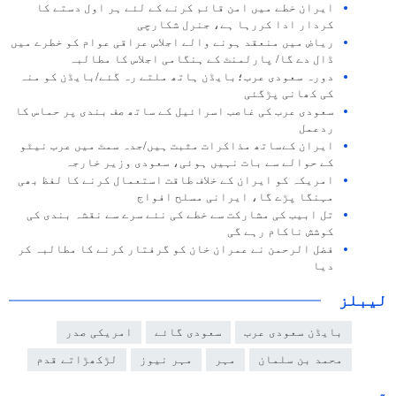
ایران خطے میں امن قائم کرنے کے لئے ہر اول دستے کا
کردار ادا کررہا ہے، جنرل شکارچی
ریاض میں منعقد ہونے والے اجلاس عراقی عوام کو خطرے میں
ڈال دے گا/ پارلمنٹ کے ہنگامی اجلاس کا مطالبہ
دورہ سعودی عرب؛بایڈن ہاتھ ملتے رہ گئے/بایڈن کو منہ
کی کھانی پڑگئی
سعودی عرب کی غاصب اسرائیل کے ساتھ صف بندی پر حماس کا
ردعمل
ایران کےساتھ مذاکرات مثبت ہیں/جدہ سمٹ میں عرب نیٹو
کے حوالے سے بات نہیں ہوئی، سعودی وزیر خارجہ
امریکہ کو ایران کے خلاف طاقت استعمال کرنے کا لفظ بھی
مہنگا پڑے گا، ایرانی مسلح افواج
تل ابیب کی مشارکت سے خطے کی نئے سرے سے نقشہ بندی کی
کوشش ناکام رہے گی
فضل الرحمن نے عمران خان کو گرفتار کرنے کا مطالبہ کر
دیا
لیبلز
بایڈن سعودی عرب
سعودی گائے
امریکی صدر
محمد بن سلمان
مہر
مہر نیوز
لڑکھڑاتے قدم