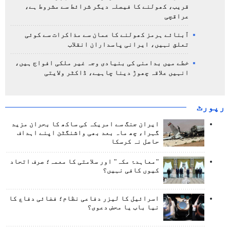
قریب، کھولنے کا فیصلہ دیگر شرائط سے مشروط ہے،
عراقچی
آبنائے ہرمز کھولنے کا عمان سے مذاکرات سے کوئی
تعلق نہیں، ایرانی پاسداران انقلاب
خطے میں بدامنی کی بنیادی وجہ غیر ملکی افواج ہیں،
انہیں علاقہ چھوڑ دینا چاہیے، ڈاکٹر ولایتی
رپورٹ
ایران جنگ سے امریکہ کی ساکھ کا بحران مزید
گہرا، چھ ماہ بعد بھی واشنگٹن اپنے اہداف
حاصل نہ کرسکا
"معاہدۂ مکہ" اور سلامتی کا معمہ؛ صرف اتحاد
کیوں کافی نہیں؟
اسرائیل کا لیزر دفاعی نظام؛ فضائی دفاع کا
نیا باب یا محض دعوی؟