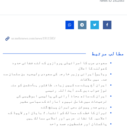
News ID
1911583
مطالب مرتبط
سعودی عرب کا اسرائیلی پروازوں کے لئے فضائی حدود
کھولنے کا اعلان
ویڈیو| ایرانی وزیر خارجہ کی سعودی ولیعہد بن سلمان سے
جدہ میں ملاقات
ایران آج پہلے سے کہیں زیادہ طاقتور ہے/دشمن کو منہ
توڑ جواب دیں گے، آیت اللہ رئیسی
ایران کے ساتھ محاذ آرائی کی پالیسی ابوظہبی کی
ترجیحات میں شامل نہیں، امارات کے سیاسی مشیر
روسی صدر پیوٹن بھی تہران پہنچ گئے
تہران کا خطے کے ممالک کو انتباہ؛ بایڈن اور لاپیڈ کے
اعلامیہ کا نشانہ عربی اور اسلامی ممالک ہیں
پاکستان اور فلسطین، جسد واحد