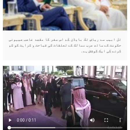
تل ابیب سے ریاض تک بایڈن کے اس سفر کا مقصد غاصب صیہونی
حکومت کے ساتھ عرب ممالک کے تعلقات کی قباحت و کراہت کو کم
کرنے کی ایک کوشش ہے۔