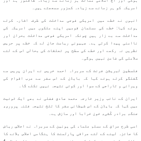
ہوگی اور آج اسلامی ممالک ہر زمانے سے زیادہ طاقتور ہے اور
امریکہ کو ہر زمانے سے زیادہ کمزور سمجھتے ہیں۔
انہوں نے خطے میں امریکی فوجی مداخلت کی طرف اشارہ کرتے
ہوئے کہا: خطے کی مسلمان قومیں اپنے ملکوں میں امریکہ کی
مداخلت سے بے زار ہیں چونکہ امریکی فوجی مداخلت بحران اور
ناامنی پیدا کرتی ہے۔ صہیونی ریاست جان لے کہ خطے پر حریص
نظریں نہ رکھے اور خطے کی سطح پر تعلقات کی بحالی اس کے لئے
سلامتی کی ضامن نہیں ہوگی۔
فلسطین لبریشن فرنٹ کے سربراہ احمد خریس نے ایران پریس سے
گفتگو کرتے ہوئے کہا کہ بایڈن کے اس سفر سے عرب اقوام کی
ویرانی و تاراجی کے سوا اور کوئی نتیجہ نہیں نکلے گا۔
ایران کے نائب وزیر خارجہ محمد صادق فضلی نے بھی ایک ٹوئیٹ
میں کہا کہ بایڈن کے اس شیطانی سفر کا تلخ نتیجہ فتنہ پروری،
جنگ، برادر کُشی، خون خرابا اور سازش ہے۔
اسی طرح عراق کے مسلم علماء کی یونین کے سربراہ نے اجلاسِ ریاض
کا جائزہ لینے کے لئے عراقی پارلمنٹ کا ہنگامی اجلاس بلانے کا