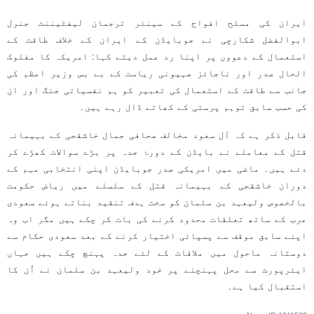
ایران کی مسلح افواج کے سینئر ترجمان لیفٹیننٹ جنرل
ابوالفضل شکارچی نے جوبایڈن کے ایران کے خلاف طاقت کے
استعمال کے دعووں پر اپنا رد عمل دیتے کہا: امریکہ کا مفلوک
الحال صدر اور ناجائز صہیونی ریاست کے بے بس وزیر اعظم کی
جانب سے طاقت کے استعمال کی تعبیر کو ہم نفسیاتی جنگ اور ان
کی حسب سابق توہم پرستی کے کھاتے ڈال رہے ہیں۔
قابل ذکر ہے کہ آل سعود مخالف صحافی جمال خاشقجی کے بہیمانہ
قتل کے معاملے نے بایڈن کے دورۂ جدہ پر بڑے سوالات کھڑے کر
دئے ہیں۔ ماضی میں امریکی صدر جوبایڈن اپنی انتخابی مہم کے
دوران خاشقجی کے بہیمانہ قتل کے سلسلے میں ریاض حکومت
بالخصوص ولیعہد بن سلمان کو سخت ہدف تنقید بناتے ہوئے سعودی
عرب کے ساتھ تعلقات محدود کرنے کی بات کر چکے ہیں مگر اب وہ
اپنے سابق موقف سے پسپائی اختیار کرنے کے بعد سعودی حکام سے
دوستانہ ماحول میں ملاقات کے لئے جدہ پہنچ چکے ہیں جہاں
ایئرپورٹ سے محل پہنچنے پر خود ولیعہد بن سلمان نے اُن کا
استقبال کیا ہے۔