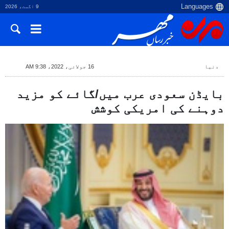
9 اگست، 2026
دنیا
16 جولائی، 2022، 9:38 AM
بایڈن سعودی عرب میں/گائے کو مزید
دوہنے کی امریکی کوشش