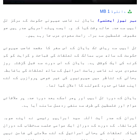
دانلوڈ
1 MB
مہر نیوز ایجنسی؛
بایڈن نے غاصب صیہونی حکومت کے مرکز تل
ابیب سے جدہ جاتے وقت کہا کہ وہ ایسے پہلے امریکی صدر ہیں جو
مقبوضہ فلسطین سے براہ راست سعودی عرب جا رہے ہیں۔
تل ابیب سے ریاض تک بایڈن کے اس سفر کا مقصد غاصب صیہونی
حکومت کے ساتھ عرب ممالک کے تعلقات کی قباحت و کراہت کو کم
کرنے کی ایک کوشش ہے۔ بایڈن کے اس دورے سے قبل گزشتہ روز
سعودی عرب نے غاصب ریاست اسرائیل کے ساتھ تعلقات کی باضابطہ
بحالی کے تناظر میں صیہونیوں کی غیر فوجی پروازوں کے لئے
اپنے فضائی حدود کھولنے کا اعلان کیا تھا۔
بایڈن کے دورۂ تل ابیب اور پھر اسکے بعد دورۂ جدہ پر علاقائی
عوام اور فلسطین کی طرف سے منفی ردعمل سامنے آیا ہے۔
ایران کے صدر آیت اللہ سید ابراہیم رئیسی نے اپنے صوبہ
کرمانشاہ کے دورے کے دوران ایک عوامی جلسے سےخطاب کے دوران
کہاکہ تعلقات کی بحالی اسرائیل کے لئے سلامتی کی ضامن نہیں