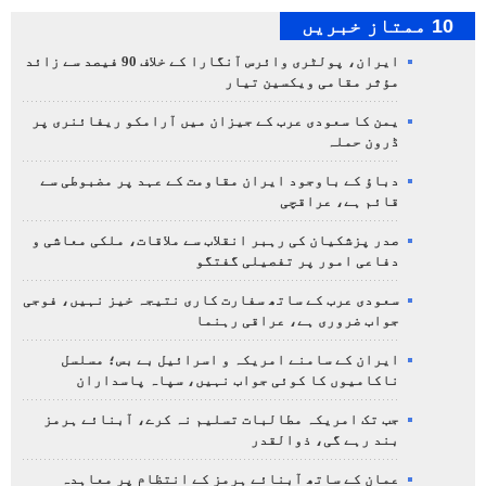
10 ممتاز خبریں
ایران، پولٹری وائرس آنگارا کے خلاف 90 فیصد سے زائد
مؤثر مقامی ویکسین تیار
یمن کا سعودی عرب کے جیزان میں آرامکو ریفائنری پر
ڈرون حملہ
دباؤ کے باوجود ایران مقاومت کے عہد پر مضبوطی سے
قائم ہے، عراقچی
صدر پزشکیان کی رہبر انقلاب سے ملاقات، ملکی معاشی و
دفاعی امور پر تفصیلی گفتگو
سعودی عرب کے ساتھ سفارت کاری نتیجہ خیز نہیں، فوجی
جواب ضروری ہے، عراقی رہنما
ایران کے سامنے امریکہ و اسرائیل بے بس؛ مسلسل
ناکامیوں کا کوئی جواب نہیں، سپاہ پاسداران
جب تک امریکہ مطالبات تسلیم نہ کرے، آبنائے ہرمز
بند رہے گی، ذوالقدر
عمان کے ساتھ آبنائے ہرمز کے انتظام پر معاہدہ