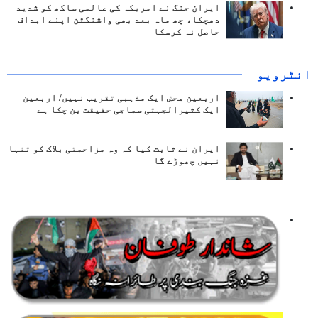
ایران جنگ نے امریکہ کی عالمی ساکھ کو شدید
دھچکا، چھ ماہ بعد بھی واشنگٹن اپنے اہداف
حاصل نہ کرسکا
انٹرويو
اربعین محض ایک مذہبی تقریب نہیں/ اربعین
ایک کثیرالجہتی سماجی حقیقت بن چکا ہے
ایران نے ثابت کیا کہ وہ مزاحمتی بلاک کو تنہا
نہیں چھوڑے گا