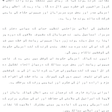
مطالبہ کرتے ہوئے کہا کہ ریاض میں منعقد ہونے والے اجلاس 4
کروڑ عراقیوں کو خطرے میں ڈال دے گا۔ یاد رہے کہ اجلاسِ ریاض
امریکی صدر اور بعض عرب سربراہان اور صہیونی حکام کی باہمی
شرکت کے ساتھ ہونے جا رہا ہے۔
فلسطین کی اسلامی مزاحتمی تنظیم حماس کے سیاسی دفتر کے
سربراہ اسماعیل ہنیہ نے جوبایڈن کے مقبوضہ علاقوں کے دورے پر
اپنا رد عمل دیتے ہوئے زور دیا: صہیونی ریاست کو خطے میں ضم
کر کے اس کی نئے سرے سے نقشہ بندی کرنے کے لئے امریکی حکومت
کی کوششیں ناکام رہیں گی۔
انہوں نے کہاکہ امریکی حکومت اس کوشش میں بھی ہے کہ غاصب
صہیونی ریاست اور بعض عرب ممالک کے درمیان اتحاد تشکیل دے
کر تل ابیب کے لئے سیکیورٹی فراہم کرے تاہم ان کی یہ کوششیں
بھی کوئی نتیجہ نہیں دیں گی، کیونکہ یہ بات خطے کی اقوام کے
عزم و ارادے اور ان کی فکری اور تہذیبی ورثے کے برخلاف ہے۔
ایرانی وزارت خارجہ کے ترجمان نے بھی اعلان کیاکہ بایڈن اور
لاپیڈ کے اسرائیل کی سلامتی کی حفاظت اور اس کی عسکری برتری کے
لئے امریکی وعدوں کے اعادے پر مبنی مشترکہ اعلامیے کا نشانہ
عربی اور اسلامی ممالک ہیں۔