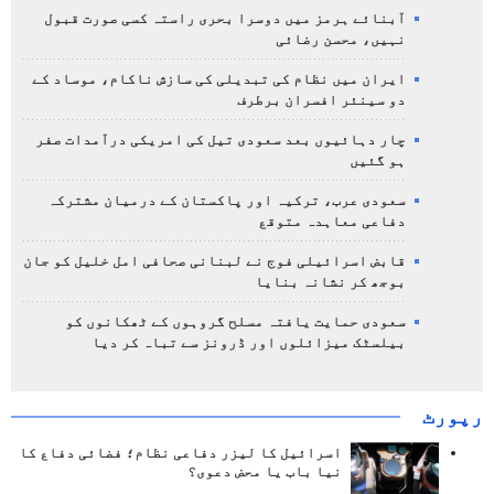
آبنائے ہرمز میں دوسرا بحری راستہ کسی صورت قبول
نہیں، محسن رضائی
ایران میں نظام کی تبدیلی کی سازش ناکام، موساد کے
دو سینئر افسران برطرف
چار دہائیوں بعد سعودی تیل کی امریکی درآمدات صفر
ہو گئیں
سعودی عرب، ترکیہ اور پاکستان کے درمیان مشترکہ
دفاعی معاہدہ متوقع
قابض اسرائیلی فوج نے لبنانی صحافی امل خلیل کو جان
بوجھ کر نشانہ بنایا
سعودی حمایت یافتہ مسلح گروہوں کے ٹھکانوں کو
بیلسٹک میزائلوں اور ڈرونز سے تباہ کر دیا
رپورٹ
اسرائیل کا لیزر دفاعی نظام؛ فضائی دفاع کا
نیا باب یا محض دعوی؟