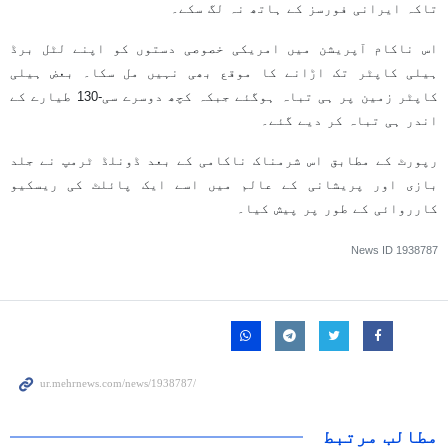
تاکہ ایرانی فورسز کے ہاتھ نہ لگ سکے۔
اس ناکام آپریشن میں امریکی خصوصی دستوں کو اپنے لٹل برڈ
ہیلی کاپٹر تک اڑانے کا موقع بھی نہیں مل سکا۔ بعض ہیلی
کاپٹر زمین پر ہی تباہ ہوگئے جبکہ کچھ دوسرے سی-130 طیارے کے
اندر ہی تباہ کر دیے گئے۔
رپورٹ کے مطابق اس شرمناک ناکامی کے بعد ڈونلڈ ٹرمپ نے جلد
بازی اور پریشانی کے عالم میں اسے ایک پائلٹ کی ریسکیو
کارروائی کے طور پر پیش کیا۔
News ID
1938787
مطالب مرتبط