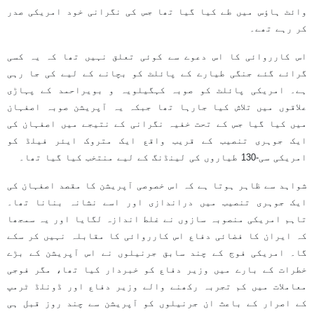
وائٹ ہاؤس میں طے کیا گیا تھا جس کی نگرانی خود امریکی صدر
کر رہے تھے۔
اس کارروائی کا اس دعوے سے کوئی تعلق نہیں تھا کہ یہ کسی
گرائے گئے جنگی طیارے کے پائلٹ کو بچانے کے لیے کی جا رہی
ہے۔ امریکی پائلٹ کو صوبہ کہگیلویہ و بویراحمد کے پہاڑی
علاقوں میں تلاش کیا جارہا تھا جبکہ یہ آپریشن صوبہ اصفہان
میں کیا گیا جس کے تحت خفیہ نگرانی کے نتیجے میں اصفہان کی
ایک جوہری تنصیب کے قریب واقع ایک متروک ایئر فیلڈ کو
امریکی سی-130 طیاروں کی لینڈنگ کے لیے منتخب کیا گیا تھا۔
شواہد سے ظاہر ہوتا ہے کہ اس خصوصی آپریشن کا مقصد اصفہان کی
ایک جوہری تنصیب میں دراندازی اور اسے نشانہ بنانا تھا۔
تاہم امریکی منصوبہ سازوں نے غلط اندازہ لگایا اور یہ سمجھا
کہ ایران کا فضائی دفاع اس کارروائی کا مقابلہ نہیں کر سکے
گا۔ امریکی فوج کے چند سابق جرنیلوں نے اس آپریشن کے بڑے
خطرات کے بارے میں وزیر دفاع کو خبردار کیا تھا، مگر فوجی
معاملات میں کم تجربہ رکھنے والے وزیر دفاع اور ڈونلڈ ٹرمپ
کے اصرار کے باعث ان جرنیلوں کو آپریشن سے چند روز قبل ہی