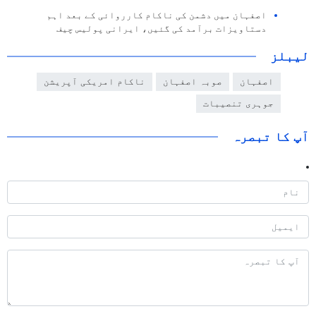
اصفہان میں دشمن کی ناکام کارروائی کے بعد اہم
دستاویزات برآمد کی گئیں، ایرانی پولیس چیف
لیبلز
اصفہان
صوبہ اصفہان
ناکام امریکی آپریشن
جوہری تنصیبات
آپ کا تبصرہ