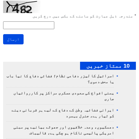
*
مندرجہ ذیل عبارت کو سامنے کے بکس میں درج کریں
ارسال
10 ممتاز خبریں
اسرائیل کا لیزر دفاعی نظام؛ فضائی دفاع کا نیا باب
یا محض دعوی؟
یمنی افواج کی سعودی عسکری مراکز پر کارروائیاں
جاری
ایرانی فضائیہ وطن کے دفاع کے لیے ہر قربانی دینے
کو تیار ہے، جنرل بہمرد
دھمکیوں، وعدہ خلافیوں اور جھوٹے بیانیے پر مبنی
امریکی پالیسی ناکام ہو چکی ہے، قالیباف