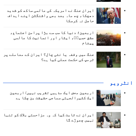
ایران جنگ نے امریکہ کی عالمی ساکھ کو شدید
دھچکا، چھ ماہ بعد بھی واشنگٹن اپنے اہداف
حاصل نہ کرسکا
اربعین؛ دنیا کا سب سے بڑا پرامن اجتماع،
عشق حسینؑ، ایثار اور انسانیت کا عالمی
پیغام
جنگ میں وقفہ یا نئی چال؟ ایران کے معاملے پر
ٹرمپ کی حکمت عملی کیا ہے؟
انٹرويو
اربعین محض ایک مذہبی تقریب نہیں/ اربعین
ایک کثیرالجہتی سماجی حقیقت بن چکا ہے
ایران نے ثابت کیا کہ وہ مزاحمتی بلاک کو تنہا
نہیں چھوڑے گا