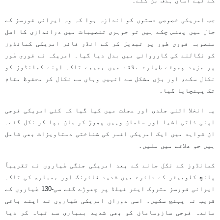
کے لیے آسان ہدف بن گئے۔
جب امریکی خصوصی دستوں کو اندازہ ہوا کہ وہ ایرانی فورسز کے
جال میں پھنس چکے ہیں تو جوہری تنصیبات میں دراندازی کا اصل
منصوبہ فوری طور پر تبدیل کر کے انڈر فائر امریکی کمانڈوز
کو نکالنے کی کارروائی میں بدل دیا گیا۔ امریکہ نے فوری طور
پر مزید چھوٹے طیارے علاقے میں بھیجے تاکہ اپنے کمانڈوز کو
نکال سکے، اور بڑی مشکل سے انہیں وہاں سے نکال کر محفوظ مقام
تک پہنچایا گیا۔
یہ انخلا اتنی جلدی اور عجلت میں کیا گیا کہ کئی امریکی فوجی
اپنی ذاتی اشیا اور سامان وہیں چھوڑ کر جان بچا کر نکل گئے۔
ان شواہد میں ایک امریکی افسر کی شناختی دستاویزات بھی شامل
ہیں جو علاقے میں ملیں۔
کمانڈوز کے نکل جانے کے بعد امریکی جنگی طیاروں نے تقریباً
پانچ کلومیٹر کے دائرے میں شدید فائرنگ اور بمباری کی تاکہ
ایرانی فورسز متروک ایئر فیلڈ پر چھوڑے گئے سی-130 طیاروں کے
قریب نہ پہنچ سکیں۔ اسی دوران امریکی طیاروں نے اپنے باقی
ماندہ فوجی سازوسامان کو بھی شدید بمباری سے تباہ کر دیا