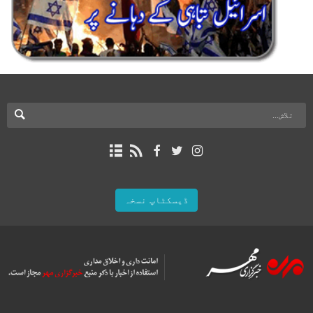
ڈیسکٹاپ نسخہ