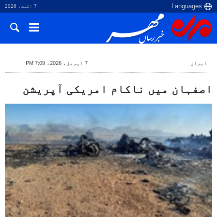
7 اگست، 2026
ایران
7 اپریل، 2026، 7:09 PM
اصفہان میں ناکام امریکی آپریشن