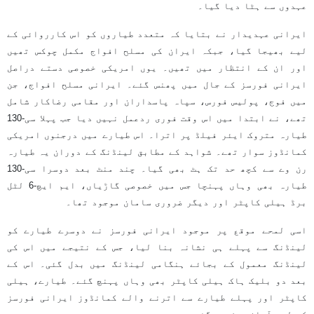
عہدوں سے ہٹا دیا گیا۔
ایرانی عہدیدار نے بتایا کہ متعدد طیاروں کو اس کارروائی کے
لیے بھیجا گیا، جبکہ ایران کی مسلح افواج مکمل چوکس تھیں
اور ان کے انتظار میں تھیں۔ یوں امریکی خصوصی دستے دراصل
ایرانی فورسز کے جال میں پھنس گئے۔ ایرانی مسلح افواج، جن
میں فوج، پولیس فورس، سپاہ پاسداران اور مقامی رضاکار شامل
تھے، نے ابتدا میں اس وقت فوری ردعمل نہیں دیا جب پہلا سی-130
طیارہ متروک ایئر فیلڈ پر اترا۔ اس طیارے میں درجنوں امریکی
کمانڈوز سوار تھے۔ شواہد کے مطابق لینڈنگ کے دوران یہ طیارہ
رن وے سے کچھ حد تک ہٹ بھی گیا۔ چند منٹ بعد دوسرا سی-130
طیارہ بھی وہاں پہنچا جس میں خصوصی گاڑیاں، ایم ایچ-6 لٹل
برڈ ہیلی کاپٹر اور دیگر ضروری سامان موجود تھا۔
اسی لمحے موقع پر موجود ایرانی فورسز نے دوسرے طیارے کو
لینڈنگ سے پہلے ہی نشانہ بنا لیا، جس کے نتیجے میں اس کی
لینڈنگ معمول کے بجائے ہنگامی لینڈنگ میں بدل گئی۔ اس کے
بعد دو بلیک ہاک ہیلی کاپٹر بھی وہاں پہنچ گئے۔ طیارے، ہیلی
کاپٹر اور پہلے طیارے سے اترنے والے کمانڈوز ایرانی فورسز