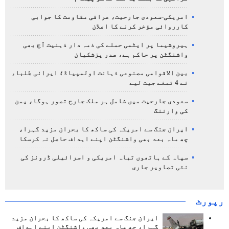
امریکی-سعودی جارحیت، عراقی مقاومت کا جوابی
کارروائی مؤخر کرنے کا اعلان
ہیروشیما پر ایٹمی حملے کی ذمہ دار ذہنیت آج بھی
واشنگٹن پر حاکم ہے، صدر پزشکیان
بین الاقوامی مصنوعی ذہانت اولمپیاڈ؛ ایرانی طلباء
نے 4 تمغے جیت لیے
سعودی جارحیت میں شامل ہر ملک جارح تصور ہوگا، یمن
کی وارننگ
ایران جنگ سے امریکہ کی ساکھ کا بحران مزید گہرا،
چھ ماہ بعد بھی واشنگٹن اپنے اہداف حاصل نہ کرسکا
سپاہ کے ہاتھوں تباہ امریکی و اسرائیلی ڈرونز کی
نئی تصاویر جاری
رپورٹ
ایران جنگ سے امریکہ کی ساکھ کا بحران مزید
گہرا، چھ ماہ بعد بھی واشنگٹن اپنے اہداف