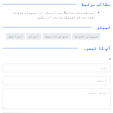
مطالب مرتبط
آپریشن وعدہ صادق4 میں امریکہ اور صہیونی فوج کے
نقصانات کی تفصیلات سامنے آنے لگیں
لیبلز
صہیونی حکومت
صہونی جارحیت
ایران
اسرائیل
آپ کا تبصرہ