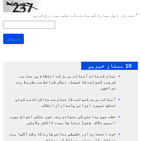
*
مندرجہ ذیل عبارت کو سامنے کے بکس میں درج کریں
ارسال
10 ممتاز خبریں
عمان کے ساتھ آبنائے ہرمز کے انتظام پر معاہدہ
قریب، کھولنے کا فیصلہ دیگر شرائط سے مشروط ہے،
عراقچی
آبنائے ہرمز کھولنے کا عمان سے مذاکرات سے کوئی
تعلق نہیں، ایرانی پاسداران انقلاب
خطے میں بدامنی کی بنیادی وجہ غیر ملکی افواج ہیں،
انہیں علاقہ چھوڑ دینا چاہیے، ڈاکٹر ولایتی
خود انحصاری اور حقیقی بھائی چارے کا وقت آگیا ہے،
عراقچی کا ہمسایہ ممالک کو پیغام