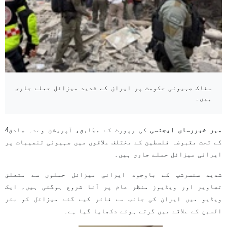
سفاک صہیونی حکومت پر ایران کے شدید میزائل حملے جاری
ہیں۔
مہر خبررساں ایجنسی
کی رپورٹ کے مطابق، آپریشن وعدہ صادق4
کے تحت مقبوضہ فلسطین کے مختلف علاقوں میں صہیونی تنصیبات پر
ایرانی میزائل حملے جاری ہیں۔
شدید سنسرشپ کے باوجود ایرانی میزائل حملوں سے متعلق
تصاویر اور ویڈیوز منظر عام پر آنا شروع ہوگئی ہیں۔ ایک
ویڈیو میں ایران کی جانب سے فائر کیے گئے میزائل کو بئر
السبع کے علاقے میں گرتے ہوئے دکھایا گیا ہے۔