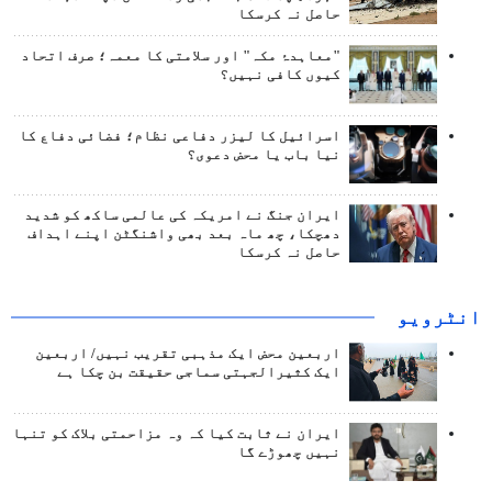
حاصل نہ کرسکا
"معاہدۂ مکہ" اور سلامتی کا معمہ؛ صرف اتحاد
کیوں کافی نہیں؟
اسرائیل کا لیزر دفاعی نظام؛ فضائی دفاع کا
نیا باب یا محض دعوی؟
ایران جنگ نے امریکہ کی عالمی ساکھ کو شدید
دھچکا، چھ ماہ بعد بھی واشنگٹن اپنے اہداف
حاصل نہ کرسکا
انٹرويو
اربعین محض ایک مذہبی تقریب نہیں/ اربعین
ایک کثیرالجہتی سماجی حقیقت بن چکا ہے
ایران نے ثابت کیا کہ وہ مزاحمتی بلاک کو تنہا
نہیں چھوڑے گا