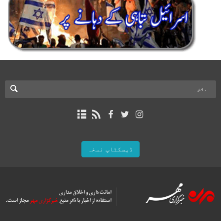
ڈیسکٹاپ نسخہ