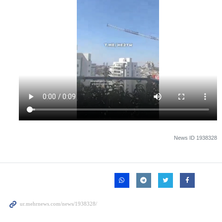
News ID
1938328