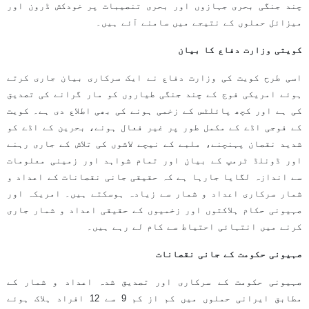
چند جنگی بحری جہازوں اور بحری تنصیبات پر خودکش ڈرون اور
میزائل حملوں کے نتیجے میں سامنے آئے ہیں۔
کویتی وزارت دفاع کا بیان
اسی طرح کویت کی وزارت دفاع نے ایک سرکاری بیان جاری کرتے
ہوئے امریکی فوج کے چند جنگی طیاروں کو مار گرانے کی تصدیق
کی ہے اور کچھ پائلٹس کے زخمی ہونے کی بھی اطلاع دی ہے۔ کویت
کے فوجی اڈے کے مکمل طور پر غیر فعال ہونے، بحرین کے اڈے کو
شدید نقصان پہنچنے، ملبے کے نیچے لاشوں کی تلاش کے جاری رہنے
اور ڈونلڈ ٹرمپ کے بیان اور تمام شواہد اور زمینی معلومات
سے اندازہ لگایا جارہا ہے کہ حقیقی جانی نقصانات کے اعداد و
شمار سرکاری اعداد و شمار سے زیادہ ہوسکتے ہیں۔ امریکہ اور
صہیونی حکام ہلاکتوں اور زخمیوں کے حقیقی اعداد و شمار جاری
کرنے میں انتہائی احتیاط سے کام لے رہے ہیں۔
صہیونی حکومت کے جانی نقصانات
صہیونی حکومت کے سرکاری اور تصدیق شدہ اعداد و شمار کے
مطابق ایرانی حملوں میں کم از کم 9 سے 12 افراد ہلاک ہوئے