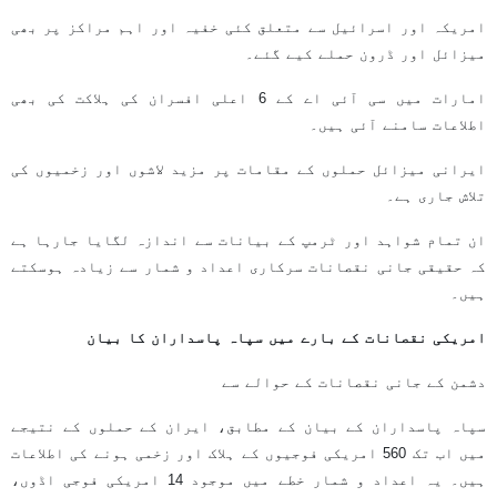
امریکہ اور اسرائیل سے متعلق کئی خفیہ اور اہم مراکز پر بھی
میزائل اور ڈرون حملے کیے گئے۔
امارات میں سی آئی اے کے 6 اعلی افسران کی ہلاکت کی بھی
اطلاعات سامنے آئی ہیں۔
ایرانی میزائل حملوں کے مقامات پر مزید لاشوں اور زخمیوں کی
تلاش جاری ہے۔
ان تمام شواہد اور ٹرمپ کے بیانات سے اندازہ لگایا جارہا ہے
کہ حقیقی جانی نقصانات سرکاری اعداد و شمار سے زیادہ ہوسکتے
ہیں۔
امریکی نقصانات کے بارے میں سپاہ پاسداران کا بیان
دشمن کے جانی نقصانات کے حوالے سے
سپاہ پاسداران کے بیان کے مطابق، ایران کے حملوں کے نتیجے
میں اب تک 560 امریکی فوجیوں کے ہلاک اور زخمی ہونے کی اطلاعات
ہیں۔ یہ اعداد و شمار خطے میں موجود 14 امریکی فوجی اڈوں،