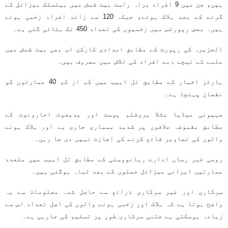
ہیں، جن میں 9 افراد براہ راست بیت شمش میں بیلسٹک میزائل کے
گرنے کے بعد ہلاک ہوئے، جبکہ 120 سے زائد افراد زخمی ہوئے
ہیں۔ بعض رپورٹس میں زخمیوں کی تعداد 450 تک بتائی گئی ہے۔
الجزیرہ کی رپورٹ کے مطابق امدادی کارکن اب بھی بیت شمش میں
ملبے کے نیچے دبے افراد کی تلاش میں مصروف ہیں۔
ہارٹز اخبار کے مطابق تل ابیب میں کم از کم 40 عمارتوں کو
نقصان پہنچا ہے۔
صہیونی میڈیا مثلا یروشلم پوسٹ اور یدیعوت احارونوت کے
مطابق مقبوضہ علاقوں پر شدید بمباری جاری ہے اور ہلاک ہونے
والوں کی تصاویر شائع کرنے کی اجازت نہیں دی جا رہی۔
روسی خبر رساں ادارے ریانووستی کے مطابق تل ابیب میں متعدد
عمارتیں ایرانی میزائل حملوں کے بعد تباہ ہوگئی ہیں۔
سرکاری اور غیر سرکاری ذرائع سے حاصل شدہ معلومات سے یہ
واضح ہوتا ہے کہ ہلاک اور زخمی ہونے والوں کی اصل تعداد اس سے
زیادہ ہوسکتی ہے جتنی سرکاری طور پر تسلیم کی جارہی ہے۔