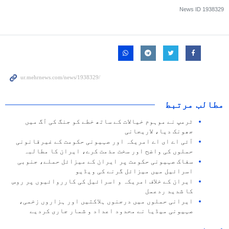
News ID
1938329
مطالب مرتبط
ٹرمپ نے موہوم خیالات کے ساتھ خطے کو جنگ کی آگ میں
جھونک دیا، لاریجانی
آئی اے ای اے امریکہ اور صہیونی حکومت کے غیرقانونی
حملوں کی واضح اور سخت مذمت کرے، ایران کا مطالبہ
سفاک صہیونی حکومت پر ایران کے میزائل حملے، جنوبی
اسرائیل میں میزائل گرنے کی ویڈیو
ایران کے خلاف امریکہ و اسرائیل کی کارروائیوں پر روس
کا شدید ردعمل
ایرانی حملوں میں درجنوں ہلاکتیں اور ہزاروں زخمی،
صہیونی میڈیا نے محدود اعداد و شمار جاری کردیے