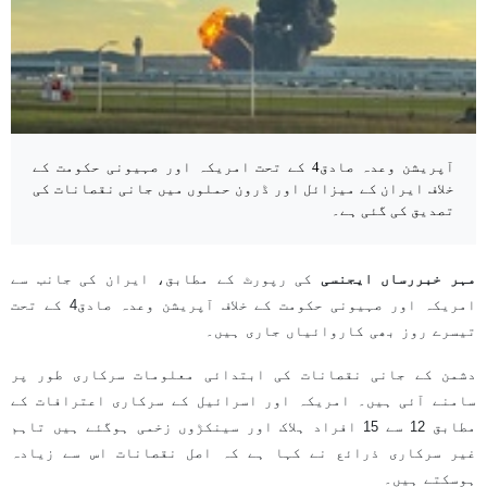
آپریشن وعدہ صادق4 کے تحت امریکہ اور صہیونی حکومت کے
خلاف ایران کے میزائل اور ڈرون حملوں میں جانی نقصانات کی
تصدیق کی گئی ہے۔
مہر خبررساں ایجنسی
کی رپورٹ کے مطابق، ایران کی جانب سے
امریکہ اور صہیونی حکومت کے خلاف آپریشن وعدہ صادق4 کے تحت
تیسرے روز بھی کاروائیاں جاری ہیں۔
دشمن کے جانی نقصانات کی ابتدائی معلومات سرکاری طور پر
سامنے آئی ہیں۔ امریکہ اور اسرائیل کے سرکاری اعترافات کے
مطابق 12 سے 15 افراد ہلاک اور سینکڑوں زخمی ہوگئے ہیں تاہم
غیر سرکاری ذرائع نے کہا ہے کہ اصل نقصانات اس سے زیادہ
ہوسکتے ہیں۔