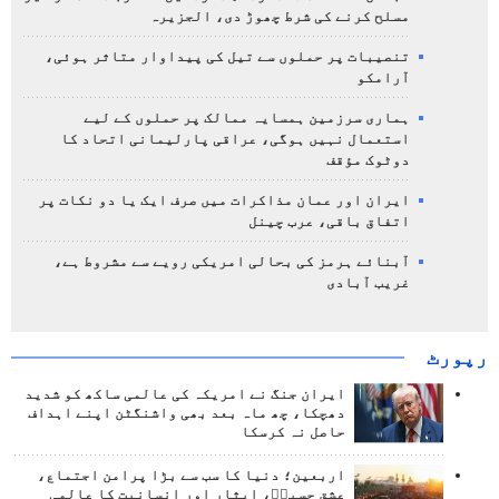
مسلح کرنے کی شرط چھوڑ دی، الجزیرہ
تنصیبات پر حملوں سے تیل کی پیداوار متاثر ہوئی،
آرامکو
ہماری سرزمین ہمسایہ ممالک پر حملوں کے لیے
استعمال نہیں ہوگی، عراقی پارلیمانی اتحاد کا
دوٹوک مؤقف
ایران اور عمان مذاکرات میں صرف ایک یا دو نکات پر
اتفاق باقی، عرب چینل
آبنائے ہرمز کی بحالی امریکی رویے سے مشروط ہے،
غریب آبادی
رپورٹ
ایران جنگ نے امریکہ کی عالمی ساکھ کو شدید
دھچکا، چھ ماہ بعد بھی واشنگٹن اپنے اہداف
حاصل نہ کرسکا
اربعین؛ دنیا کا سب سے بڑا پرامن اجتماع،
عشق حسینؑ، ایثار اور انسانیت کا عالمی