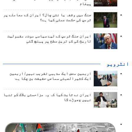
پیغام
جنگ میں وقفہ یا نئی چال؟ ایران کے معاملے پر
ٹرمپ کی حکمت عملی کیا ہے؟
ایران جنگ ٹرمپ کے لیے سیاسی موت، مقبولیت
تاریخ کی کم ترین سطح پر پہنچ گئی
انٹرويو
اربعین محض ایک مذہبی تقریب نہیں/ اربعین
ایک کثیرالجہتی سماجی حقیقت بن چکا ہے
ایران نے ثابت کیا کہ وہ مزاحمتی بلاک کو تنہا
نہیں چھوڑے گا