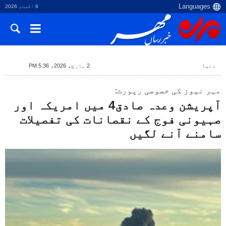
6 اگست، 2026
دنیا
2 مارچ، 2026، 5:36 PM
مہر نیوز کی خصوصی رپورٹ:
آپریشن وعدہ صادق4 میں امریکہ اور
صہیونی فوج کے نقصانات کی تفصیلات
سامنے آنے لگیں