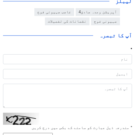
لیبلز
آپریشن وعدہ صادق4
غاصب صہیونی فوج
صہیونی فوج
نقصانات کی تفصیلات
آپ کا تبصرہ
*
مندرجہ ذیل عبارت کو سامنے کے بکس میں درج کریں