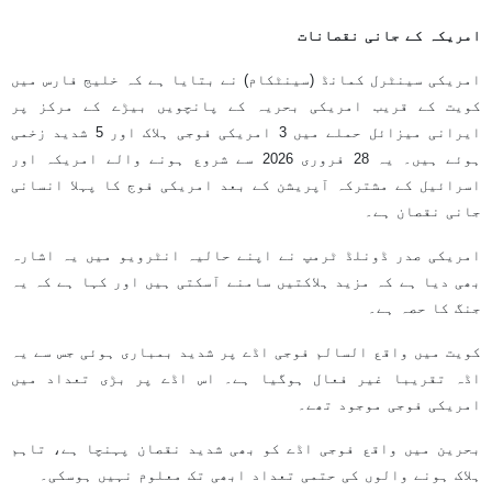
امریکہ کے جانی نقصانات
امریکی سینٹرل کمانڈ (سینٹکام) نے بتایا ہے کہ خلیج فارس میں
کویت کے قریب امریکی بحریہ کے پانچویں بیڑے کے مرکز پر
ایرانی میزائل حملے میں 3 امریکی فوجی ہلاک اور 5 شدید زخمی
ہوئے ہیں۔ یہ 28 فروری 2026 سے شروع ہونے والے امریکہ اور
اسرائیل کے مشترکہ آپریشن کے بعد امریکی فوج کا پہلا انسانی
جانی نقصان ہے۔
امریکی صدر ڈونلڈ ٹرمپ نے اپنے حالیہ انٹرویو میں یہ اشارہ
بھی دیا ہے کہ مزید ہلاکتیں سامنے آسکتی ہیں اور کہا ہے کہ یہ
جنگ کا حصہ ہے۔
کویت میں واقع السالم فوجی اڈے پر شدید بمباری ہوئی جس سے یہ
اڈہ تقریبا غیر فعال ہوگیا ہے۔ اس اڈے پر بڑی تعداد میں
امریکی فوجی موجود تھے۔
بحرین میں واقع فوجی اڈے کو بھی شدید نقصان پہنچا ہے، تاہم
ہلاک ہونے والوں کی حتمی تعداد ابھی تک معلوم نہیں ہوسکی۔