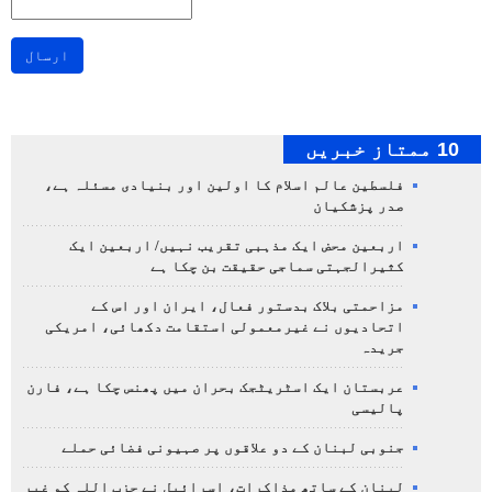
ارسال
10 ممتاز خبریں
فلسطین عالم اسلام کا اولین اور بنیادی مسئلہ ہے،
صدر پزشکیان
اربعین محض ایک مذہبی تقریب نہیں/ اربعین ایک
کثیرالجہتی سماجی حقیقت بن چکا ہے
مزاحمتی بلاک بدستور فعال، ایران اور اس کے
اتحادیوں نے غیرمعمولی استقامت دکھائی، امریکی
جریدہ
عربستان ایک اسٹریٹجک بحران میں پھنس چکا ہے، فارن
پالیسی
جنوبی لبنان کے دو علاقوں پر صہیونی فضائی حملے
لبنان کے ساتھ مذاکرات، اسرائیل نے حزب اللہ کو غیر