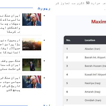
ترین شہروں کی فہرست میں شامل ہیں۔ ان تمام شہروں کا درجہ حرارت 50 ڈگری سے تجاوز کر
رپورٹ
۔
ایران جنگ نے 
عالمی ساکھ کو
دھچکا، چھ ماہ
واشنگٹن اپنے
نہ کرسکا
اربعین؛ دنیا 
بڑا پرامن اج
حسینؑ، ایثار
انسانیت کا ع
جنگ میں وقفہ 
ایران کے معام
کی حکمت عملی 
ایران جنگ ٹرم
سیاسی موت، م
تاریخ کی کم ت
پہنچ گئی
انٹرويو