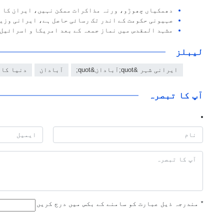
دھمکیاں چھوڑو، ورنہ مذاکرات ممکن نہیں، ایران کا ی
صہیونی حکومت کے اندر تک رسائی حاصل ہے، ایرانی وزی
مشہد المقدس میں نماز جمعہ کے بعد امریکا و اسرائیل
لیبلز
ایرانی شہر &quot;آبادان&quot;
آبادان
دنیا کا 
آپ کا تبصرہ
*
مندرجہ ذیل عبارت کو سامنے کے بکس میں درج کریں