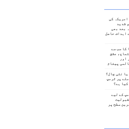
امریکہ کی
 شدید
 بعد بھی
 اہداف حاصل
کا سب سے
تماع، عشق
 اور
المی پیغام
یا نئی چال؟
لے پر ٹرمپ
کیا ہے؟
پ کے لیے
قبولیت
رین سطح پر