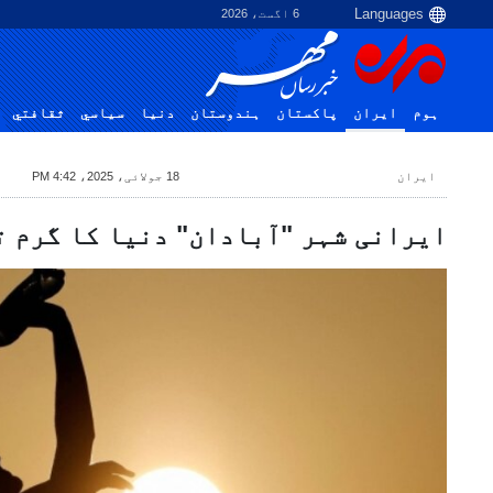
6 اگست، 2026
ہوم
ایران
پاکستان
ہندوستان
دنیا
سياسي
ثقافتي
ایران
18 جولائی، 2025، 4:42 PM
ایرانی شہر "آبادان" دنیا کا گرم ت