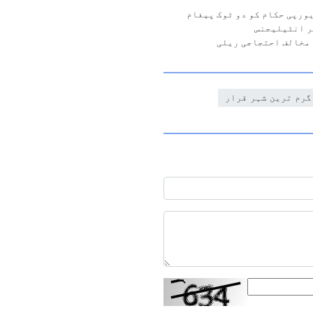
ورپی حکام کو دو ٹوک پیغام
ر انٹیلیجنس
 مخالف احتجاجی ریلی
گرم ترین شہر قرار