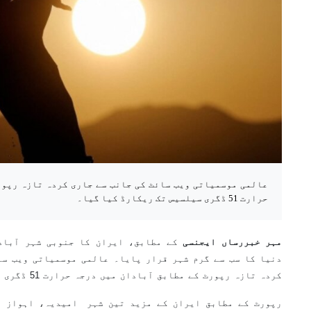
عالمی موسمیاتی ویب سائٹ کی جانب سے جاری کردہ تازہ رپور
حرارت 51 ڈگری سیلسیس تک ریکارڈ کیا گیا۔
مہر خبررساں ایجنسی
کردہ تازہ رپورٹ کے مطابق آبادان میں درجہ حرارت 51 ڈگری سیلسیس تک ریکارڈ کیا گیا۔