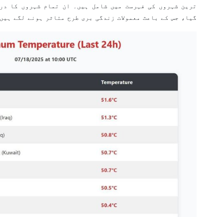
گیا، جس کے باعث معمولات زندگی بری طرح متاثر ہونے لگے ہیں