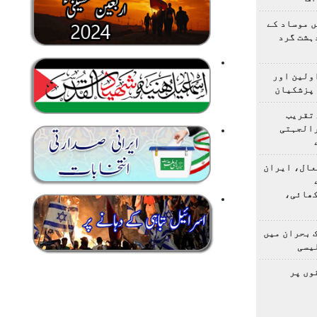
 موساد کے
 4 مسلح دہشت گرد
اولین اور
 پزشکیان
 تقریب
رالجہتی
عال، ایران
کھائی،
 بحران میں
یسی
وں پر