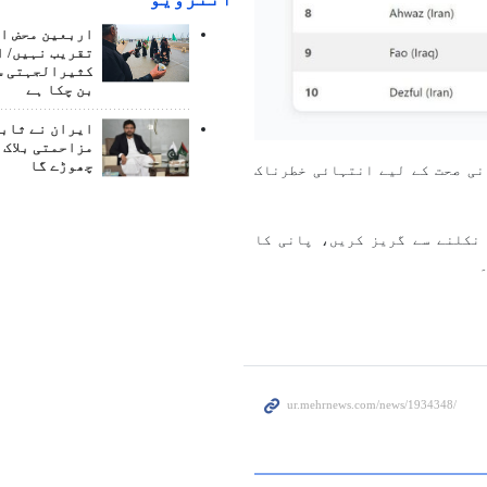
اربعین محض ا
تقریب نہیں/ ا
کثیرالجہتی س
بن چکا ہے
ایران نے ثابت
مزاحمتی بلاک 
چھوڑے گا
نی صحت کے لیے انتہائی خطرناک
نکلنے سے گریز کریں، پانی کا