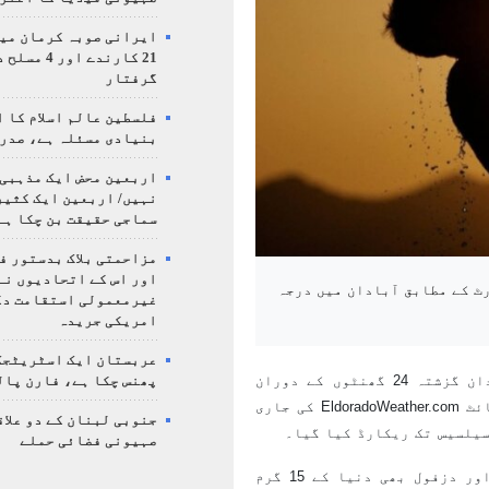
ایرانی صوبہ کرمان میں
21 کارندے اور
گرفتار
فلسطین عالم اسلام کا 
بنیادی مسئلہ ہے، صدر
اربعین محض ایک مذہبی
نہیں/ اربعین ایک کثی
سماجی حقیقت بن چکا ہے
مزاحمتی بلاک بدستور ف
اور اس کے اتحادیوں نے
ٹ کے مطابق آبادان میں درجہ
غیرمعمولی استقامت د
امریکی جریدہ
عربستان ایک اسٹریٹجک
کے مطابق، ایران کا جنوبی شہر آبادان گزشتہ 24 گھنٹوں کے دوران
پھنس چکا ہے، فارن پال
دنیا کا سب سے گرم شہر قرار پایا۔ عالمی موسمیاتی ویب سائٹ EldoradoWeather.com کی جاری
جنوبی لبنان کے دو علاق
صہیونی فضائی حملے
رپورٹ کے مطابق ایران کے مزید تین شہر امیدیہ، اہواز اور دزفول بھی دنیا کے 15 گرم