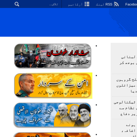
RSS لینک
آرکائیو
 لبنانی
 بوجھ کر
لح گروہوں
 میزائلوں
دیا
 ٹیکنالوجی
 نظام سے
یر دفاع
ہونے
 اضافہ،
اف