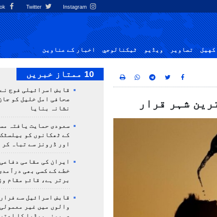
Facebook
Twitter
Instagram
کهيل
تصاوير
ویڈیو
ٹيكنالوجي
اخبار کے عناوین
10 ممتاز خبریں
قابض اسرائیلی فوج نے
صحافی امل خلیل کو جان
رین شہر قرار
نشانہ بنایا
سعودی حمایت یافتہ مس
کے ٹھکانوں کو بیلسٹک
اور ڈرونز سے تباہ کر 
ایران کی مقامی دفاعی
خطے کے کسی بھی درآمدی
برتر ہے، قائم مقام وز
قابض اسرائیل سے فرار 
والوں میں غیر معمولی
صہیونی میڈیا کا اعتر