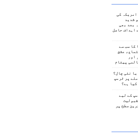
امریکہ کی
 شدید
 بعد بھی
 اہداف حاصل
کا سب سے
تماع، عشق
 اور
المی پیغام
یا نئی چال؟
لے پر ٹرمپ
کیا ہے؟
پ کے لیے
قبولیت
رین سطح پر