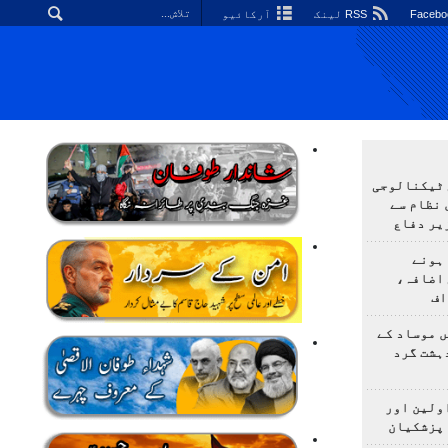
RSS لینک
آرکائیو
 ٹیکنالوجی
 نظام سے
یر دفاع
ہونے
 اضافہ،
اف
 موساد کے
 4 مسلح دہشت گرد
اولین اور
 پزشکیان