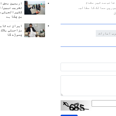
جانب سے خیر مقدم
اربعین محض ا
یورپی ممالک کا مطالبہ
تقریب نہیں/ ا
کثیرالجہتی س
ل
بن چکا ہے
ایران نے ثابت
مزاحمتی بلاک 
رب امارات
چھوڑے گا