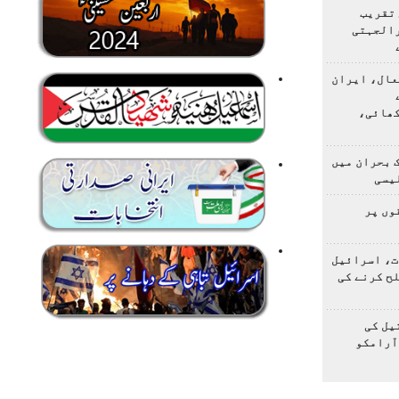
 تقریب
رالجہتی
عال، ایران
کھائی،
 بحران میں
یسی
وں پر
ت، اسرائیل
لح کرنے کی
یل کی
آرامکو