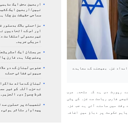
اربعین محض ایک مذہبی
نہیں/ اربعین ایک کثی
سماجی حقیقت بن چکا ہے
مزاحمتی بلاک بدستور ف
اور اس کے اتحادیوں نے
غیرمعمولی استقامت د
امریکی جریدہ
عربستان ایک اسٹریٹجک
پھنس چکا ہے، فارن پال
جنوبی لبنان کے دو علاق
امداد غزہ بھیجنے کے معاہدے
صہیونی فضائی حملے
لبنان کے ساتھ مذاکرا
نے حزب اللہ کو غیر مس
ے رپورٹ دی ہے کہ متحدہ عرب
شرط چھوڑ دی، الجزیرہ
یجی فارس ریاست سے غزہ کی پٹی
تنصیبات پر حملوں سے ت
 وقت میں سامنے آئی ہے جب غزہ
پیداوار متاثر ہوئی، 
یاہو حکومت پر دباؤ میں اضافہ