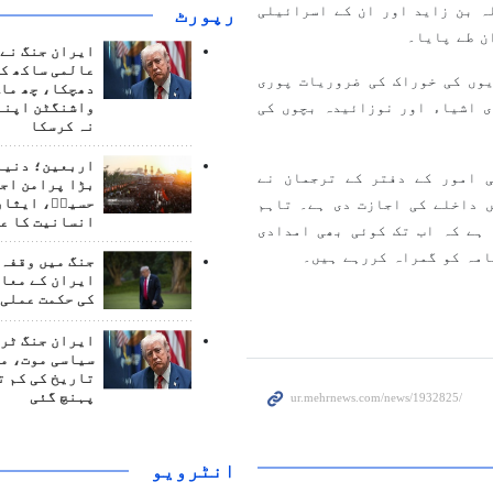
ہ بن زاید اور ان کے اسرائیلی
رپورٹ
ن طے پایا۔
ایران جنگ نے 
عالمی ساکھ کو
 امداد غزہ میں تقریبا 15 ہزار شہریوں کی خوراک کی ضروریات پوری
دھچکا، چھ ماہ
ی اشیاء اور نوزائیدہ بچوں کی
واشنگٹن اپنے
نہ کرسکا
اربعین؛ دنیا 
 امور کے دفتر کے ترجمان نے
بڑا پرامن اج
حسینؑ، ایثار
 ٹرکوں کو غزہ میں داخلے کی اجازت دی ہے۔ تاہم
انسانیت کا ع
ہے کہ اب تک کوئی بھی امدادی
امہ کو گمراہ کررہے ہیں۔
جنگ میں وقفہ 
ایران کے معام
کی حکمت عملی 
ایران جنگ ٹرم
سیاسی موت، م
تاریخ کی کم ت
پہنچ گئی
انٹرويو