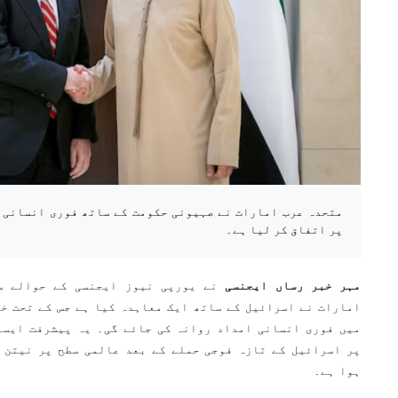
متحدہ عرب امارات نے صہیونی حکومت کے ساتھ فوری انسانی 
پر اتفاق کر لیا ہے۔
مہر خبر رساں ایجنسی
نے یورپی نیوز ایجنسی کے حوالے س
امارات نے اسرائیل کے ساتھ ایک معاہدہ کیا ہے جس کے تحت خل
میں فوری انسانی امداد روانہ کی جائے گی۔ یہ پیشرفت ایسے
پر اسرائیل کے تازہ فوجی حملے کے بعد عالمی سطح پر نیتن 
ہوا ہے۔