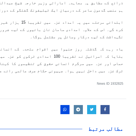
ذرائع کے مطابق یہ معاہدہ اماراتی وزیر خارجہ شیخ عبدالل
ہم منصب گدعون ساعر کے درمیان ایک ٹیلیفونک گفتگو کے دورا
ابتدائی مرحلے میں یہ
کرے گی۔ اس کے علاوہ امدادی سامان نان بائیوں کے لیے ضرور
نگہداشت کے لیے درکار وسائل پر مشتمل ہوگا۔
یاد رہے کہ گذشتہ روز جنیوا میں اقوام متحدہ کے انسانی
بتایا کہ اسرائیل نے تقریبا 100 امدادی
حماس اور غزہ میں سرگرم انسانی حقوق کی تنظیموں کا کہنا 
ٹرک غزہ میں داخل نہیں ہوا۔ صہیونی حکام صرف عالمی رائے ع
News ID
1932825
مطالب مرتبط