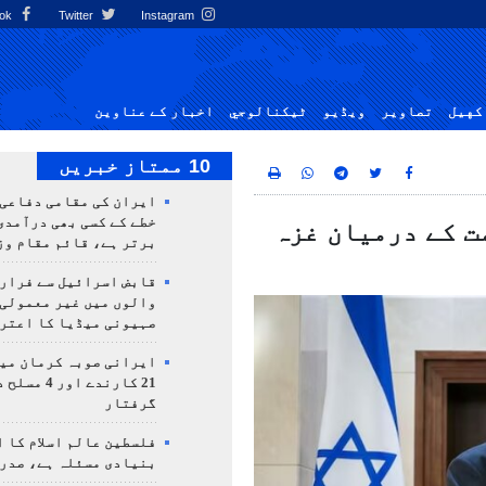
Facebook
Twitter
Instagram
کهيل
تصاوير
ویڈیو
ٹيكنالوجي
اخبار کے عناوین
10 ممتاز خبریں
ایران کی مقامی دفاعی
خطے کے کسی بھی درآمدی
ت کے درمیان غزہ
برتر ہے، قائم مقام وز
قابض اسرائیل سے فرار 
والوں میں غیر معمولی
صہیونی میڈیا کا اعتر
ایرانی صوبہ کرمان میں
21 کارندے اور
گرفتار
فلسطین عالم اسلام کا 
بنیادی مسئلہ ہے، صدر