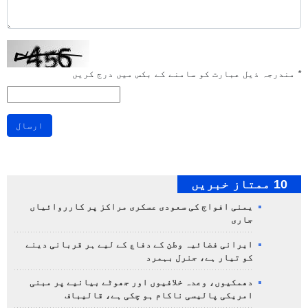
*
مندرجہ ذیل عبارت کو سامنے کے بکس میں درج کریں
ارسال
10 ممتاز خبریں
یمنی افواج کی سعودی عسکری مراکز پر کارروائیاں
جاری
ایرانی فضائیہ وطن کے دفاع کے لیے ہر قربانی دینے
کو تیار ہے، جنرل بہمرد
دھمکیوں، وعدہ خلافیوں اور جھوٹے بیانیے پر مبنی
امریکی پالیسی ناکام ہو چکی ہے، قالیباف