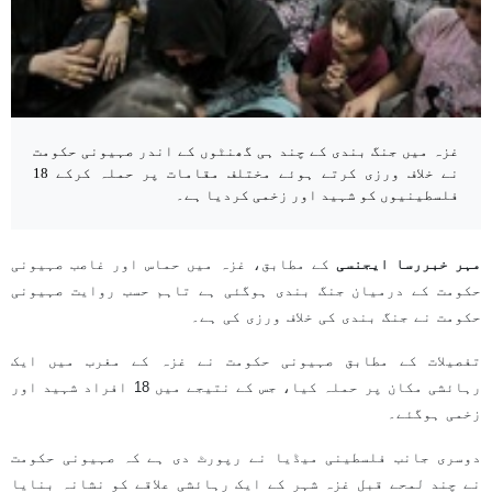
غزہ میں جنگ بندی کے چند ہی گھنٹوں کے اندر صہیونی حکومت
نے خلاف ورزی کرتے ہوئے مختلف مقامات پر حملہ کرکے 18
فلسطینیوں کو شہید اور زخمی کردیا ہے۔
مہر خبررسا ایجنسی
کے مطابق، غزہ میں حماس اور غاصب صہیونی
حکومت کے درمیان جنگ بندی ہوگئی ہے تاہم حسب روایت صہیونی
حکومت نے جنگ بندی کی خلاف ورزی کی ہے۔
تفصیلات کے مطابق صہیونی حکومت نے غزہ کے مغرب میں ایک
رہائشی مکان پر حملہ کیا، جس کے نتیجے میں 18 افراد شہید اور
زخمی ہوگئے۔
دوسری جانب فلسطینی میڈیا نے رپورٹ دی ہے کہ صہیونی حکومت
نے چند لمحے قبل غزہ شہر کے ایک رہائشی علاقے کو نشانہ بنایا