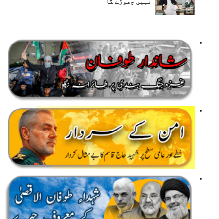
نہیں چھوڑے گا