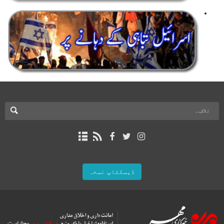
ڈیسکٹاپ نسخہ