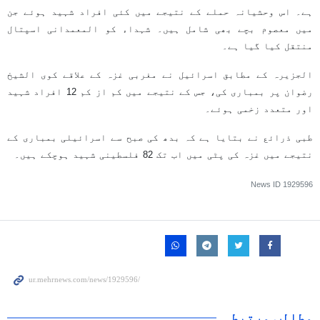
ہے۔ اس وحشیانہ حملے کے نتیجے میں کئی افراد شہید ہوئے جن
میں معصوم بچے بھی شامل ہیں۔ شہداء کو المعمدانی اسپتال
منتقل کیا گیا ہے۔
الجزیرہ کے مطابق اسرائیل نے مغربی غزہ کے علاقے کوی الشیخ
رضوان پر بمباری کی، جس کے نتیجے میں کم از کم 12 افراد شہید
اور متعدد زخمی ہوئے۔
طبی ذرائع نے بتایا ہے کہ بدھ کی صبح سے اسرائیلی بمباری کے
نتیجے میں غزہ کی پٹی میں اب تک 82 فلسطینی شہید ہوچکے ہیں۔
News ID
1929596
مطالب مرتبط