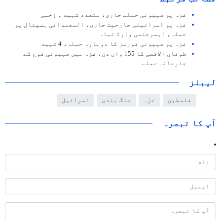
غزہ پر صہیونی حملے جاری، متعدد شہید و زخمی
غزہ پر اسرائیلی جارحیت جاری، المعمدانی ہسپتال پر
حملہ، ایمرجنسی وارڈ تباہ
غزہ پر صہیونی فورسز کا دوبارہ حملہ، 4 شہید
طوفان الاقصی کا 155 واں دن، غزہ میں صہیونی فوج کے
جارحانہ حملے
لیبلز
فلسطین
غزہ
جنگ بندی
اسرائیل
آپ کا تبصرہ