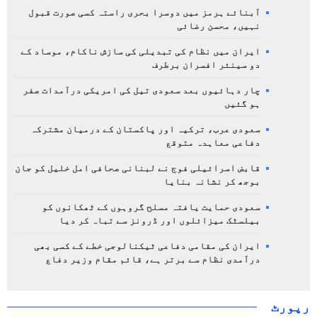
آبنائے ہرمز میں دوسرا بحری راستہ کسی صورت قبول
نہیں، محسن رضائی
ایران میں نظام کی تبدیلی کی سازش ناکام، موساد کے
دو سینئر افسران برطرف
چار دہائیوں بعد سعودی تیل کی امریکی درآمدات صفر
ہو گئیں
سعودی عرب، ترکیہ اور پاکستان کے درمیان مشترکہ
دفاعی معاہدہ متوقع
قابض اسرائیلی فوج نے لبنانی صحافی امل خلیل کو جان
بوجھ کر نشانہ بنایا
سعودی حمایت یافتہ مسلح گروہوں کے ٹھکانوں کو
بیلسٹک میزائلوں اور ڈرونز سے تباہ کر دیا
ایران کی مقامی دفاعی ٹیکنالوجی خطے کے کسی بھی
درآمدی نظام سے برتر ہے، قائم مقام وزیر دفاع
رپورٹ