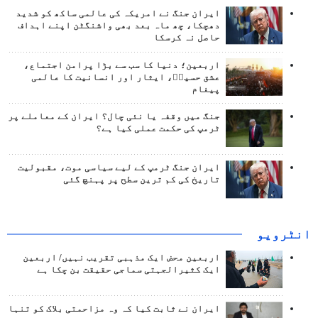
ایران جنگ نے امریکہ کی عالمی ساکھ کو شدید
دھچکا، چھ ماہ بعد بھی واشنگٹن اپنے اہداف
حاصل نہ کرسکا
اربعین؛ دنیا کا سب سے بڑا پرامن اجتماع،
عشق حسینؑ، ایثار اور انسانیت کا عالمی
پیغام
جنگ میں وقفہ یا نئی چال؟ ایران کے معاملے پر
ٹرمپ کی حکمت عملی کیا ہے؟
ایران جنگ ٹرمپ کے لیے سیاسی موت، مقبولیت
تاریخ کی کم ترین سطح پر پہنچ گئی
انٹرويو
اربعین محض ایک مذہبی تقریب نہیں/ اربعین
ایک کثیرالجہتی سماجی حقیقت بن چکا ہے
ایران نے ثابت کیا کہ وہ مزاحمتی بلاک کو تنہا