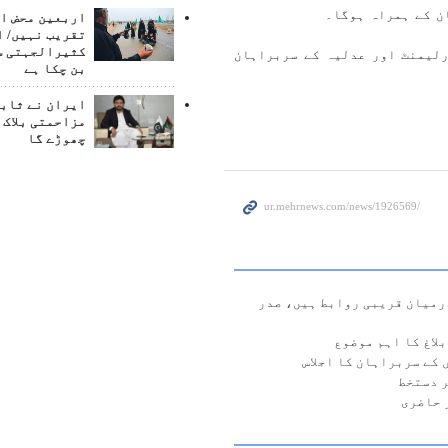
ان کے ہمراہ ہوگا۔
اربعین محض ا
تقریب نہیں/ ا
کثیرالجہتی س
رلیمنٹ اور عدلیہ کے سربراہان
بن چکا ہے
ایران نے ثابت
مزاحمتی بلاک 
چھوڑے گا
درمیان قریبی روابط ہیں، صدر
لاغ کا اہم موضوع
کے سربراہان کا اجلاس
 حاضری