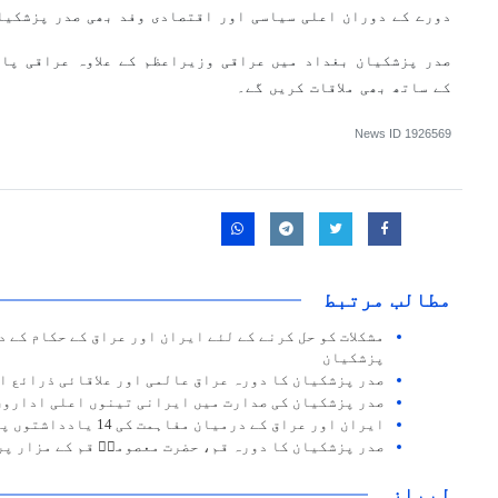
دورے کے دوران اعلی سیاسی اور اقتصادی وفد بھی صدر پزشکی
صدر پزشکیان بغداد میں عراقی وزیراعظم کے علاوہ عراقی پا
کے ساتھ بھی ملاقات کریں گے۔
News ID
1926569
مطالب مرتبط
مشکلات کو حل کرنے کے لئے ایران اور عراق کے حکام کے 
پزشکیان
صدر پزشکیان کا دورہ عراق عالمی اور علاقائی ذرائع اب
صدر پزشکیان کی صدارت میں ایرانی تینوں اعلی اداروں 
ایران اور عراق کے درمیان مفاہمت کی 14 یادداشتوں پر دستخط
صدر پزشکیان کا دورہ قم، حضرت معصومہؑ قم کے مزار پر
لیبلز