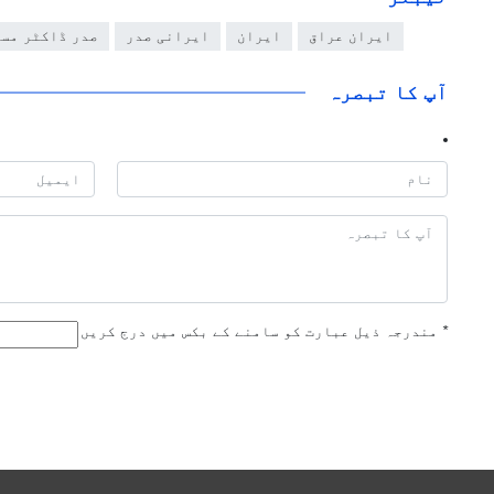
ایران عراق
ایران
ایرانی صدر
صدر ڈاکٹر مس
آپ کا تبصرہ
*
مندرجہ ذیل عبارت کو سامنے کے بکس میں درج کریں