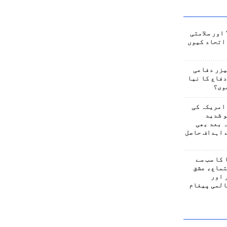
اور سلامتی
اتحاد کیوں
یزر دفاعی
فاع کا نیا
وی؟
امریکہ کی
 شدید
 بعد بھی
 اہداف حاصل
کا سب سے
تماع، عشق
 اور
المی پیغام