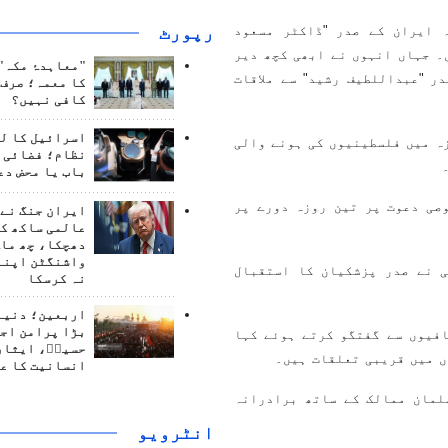
رپورٹ
ہ ایران کے صدر "ڈاکٹر مسعود
۔ جہاں انہوں نے ابھی کچھ دیر
"معاہدۂ مکہ" 
ر "عبداللطیف رشید" سے ملاقات
کا معمہ؛ صرف 
کافی نہیں؟
اسرائیل کا ل
زہ میں فلسطینیوں کی ہونے والی
نظام؛ فضائی د
باب یا محض دع
صی دعوت پر تین روزہ دورے پر
ایران جنگ نے 
عالمی ساکھ کو
دھچکا، چھ ماہ
واشنگٹن اپنے
 نے صدر پزشکیان کا استقبال
نہ کرسکا
اربعین؛ دنیا 
بڑا پرامن اج
فیوں سے گفتگو کرتے ہوئے کہا
حسینؑ، ایثار
ں میں قریبی تعلقات ہیں۔
انسانیت کا ع
لمان ممالک کے ساتھ برادرانہ
انٹرويو