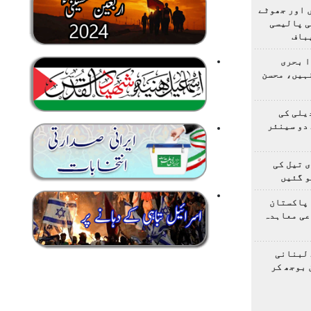
 اور جھوٹے
ی پالیسی
باف
ا بحری
ہیں، محسن
یلی کی
دو سینئر
 تیل کی
و گئیں
 پاکستان
عی معاہدہ
 لبنانی
 بوجھ کر