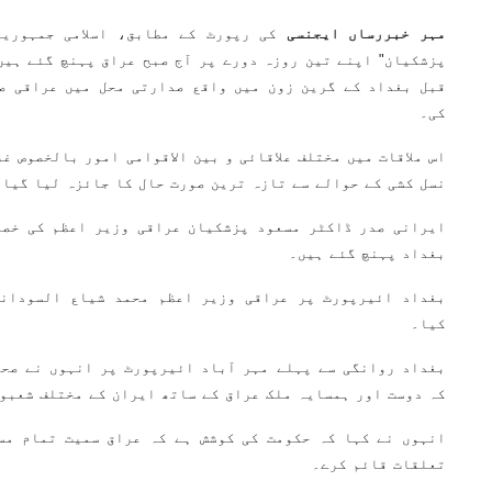
مہر خبررساں ایجنسی
کی رپورٹ کے مطابق، اسلامی جمہوری
پزشکیان" اپنے تین روزہ دورے پر آج صبح عراق پہنچ گئے ہیں
قبل بغداد کے گرین زون میں واقع صدارتی محل میں عراقی صد
کی۔
اس ملاقات میں مختلف علاقائی و بین الاقوامی امور بالخصوص غ
نسل کشی کے حوالے سے تازہ ترین صورت حال کا جائزہ لیا گیا۔
ایرانی صدر ڈاکٹر مسعود پزشکیان عراقی وزیر اعظم کی خصو
بغداد پہنچ گئے ہیں۔
بغداد ائیرپورٹ پر عراقی وزیر اعظم محمد شیاع السودانی
کیا۔
بغداد روانگی سے پہلے مہر آباد ائیرپورٹ پر انہوں نے صحا
کہ دوست اور ہمسایہ ملک عراق کے ساتھ ایران کے مختلف شعبو
انہوں نے کہا کہ حکومت کی کوشش ہے کہ عراق سمیت تمام مس
تعلقات قائم کرے۔