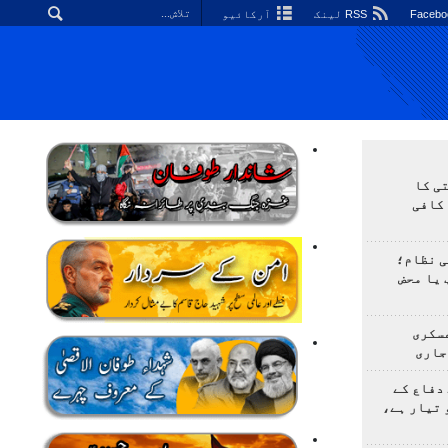
RSS لینک
آرکائیو
ی کا
کافی
ی نظام؛
 یا محض
سکری
جاری
دفاع کے
 تیار ہے،