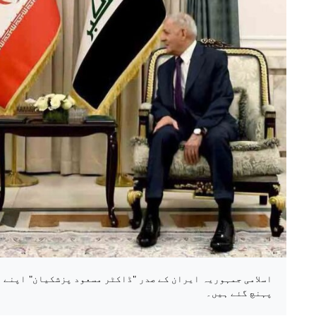
اسلامی جمہوریہ ایران کے صدر "ڈاکٹر مسعود پزشکیان" اپنے ت
پہنچ گئے ہیں۔