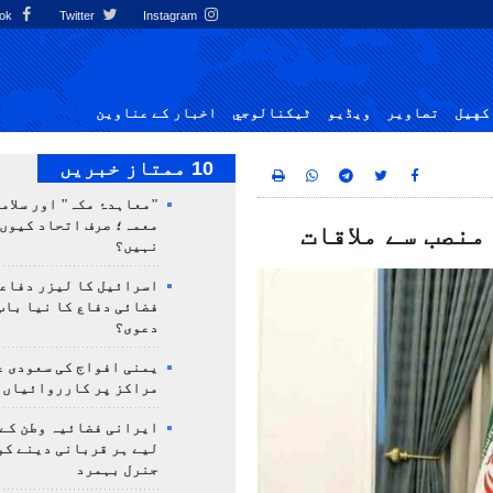
Facebook
Twitter
Instagram
کهيل
تصاوير
ویڈیو
ٹيكنالوجي
اخبار کے عناوین
10 ممتاز خبریں
"معاہدۂ مکہ" اور سلامت
معمہ؛ صرف اتحاد کیوں 
منصب سے ملاقات
نہیں؟
اسرائیل کا لیزر دفاع
فضائی دفاع کا نیا باب
دعوی؟
یمنی افواج کی سعودی ع
مراکز پر کارروائیاں 
ایرانی فضائیہ وطن کے 
لیے ہر قربانی دینے کو
جنرل بہمرد