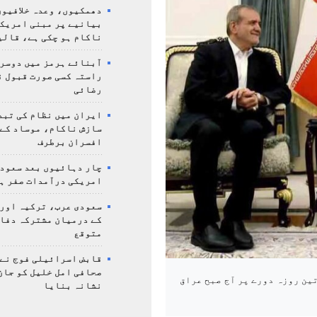
دھمکیوں، وعدہ خلافیوں
بیانیے پر مبنی امریک
ناکام ہو چکی ہے، قالی
آبنائے ہرمز میں دوسر
راستہ کسی صورت قبول ن
رضائی
ایران میں نظام کی تبد
سازش ناکام، موساد کے 
افسران برطرف
چار دہائیوں بعد سعودی
امریکی درآمدات صفر ہ
سعودی عرب، ترکیہ اور
کے درمیان مشترکہ دفا
متوقع
قابض اسرائیلی فوج نے
صحافی امل خلیل کو جان
ین روزہ دورے پر آج صبح عراق
نشانہ بنایا