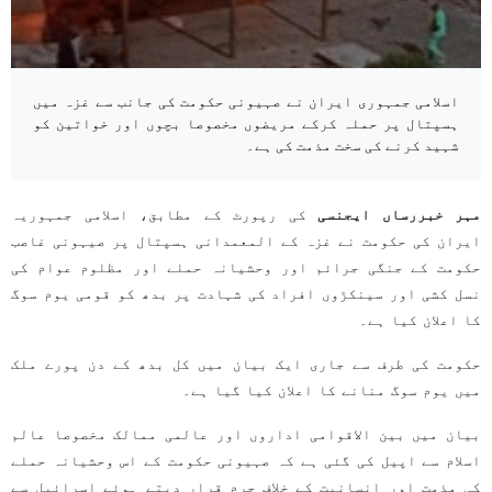
اسلامی جمہوری ایران نے صہیونی حکومت کی جانب سے غزہ میں
ہسپتال پر حملہ کرکے مریضوں مخصوصا بچوں اور خواتین کو
شہید کرنے کی سخت مذمت کی ہے۔
مہر خبررساں ایجنسی
کی رپورٹ کے مطابق، اسلامی جمہوریہ
ایران کی حکومت نے غزہ کے المعمدانی ہسپتال پر صیہونی غاصب
حکومت کے جنگی جرائم اور وحشیانہ حملے اور مظلوم عوام کی
نسل کشی اور سینکڑوں افراد کی شہادت پر بدھ کو قومی یوم سوگ
کا اعلان کیا ہے۔
حکومت کی طرف سے جاری ایک بیان میں کل بدھ کے دن پورے ملک
میں یوم سوگ منانے کا اعلان کیا گیا ہے۔
بیان میں بین الاقوامی اداروں اور عالمی ممالک مخصوصا عالم
اسلام سے اپیل کی گئی ہے کہ صہیونی حکومت کے اس وحشیانہ حملے
کی مذمت اور انسانیت کے خلاف جرم قرار دیتے ہوئے اسرائیل سے