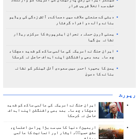
خطے سے انخلا قریب قرار
دبئی کے صنعتی علاقے میں دھماکے، آتش زدگی کی ویڈیو
بنانے والے دو افراد گرفتار
یمنی ڈرون حملہ، نجران ایئرپورٹ کا مرکزی ریڈار
نشانہ بن گیا
ایران جنگ نے امریکہ کی عالمی ساکھ کو شدید دھچکا،
چھ ماہ بعد بھی واشنگٹن اپنے اہداف حاصل نہ کرسکا
یمن کا بحیرۂ احمر میں سعودی آئل ٹینکر کو نشانہ
بنانے کا دعویٰ
رپورٹ
ایران جنگ نے امریکہ کی عالمی ساکھ کو شدید
دھچکا، چھ ماہ بعد بھی واشنگٹن اپنے اہداف
حاصل نہ کرسکا
اربعین؛ دنیا کا سب سے بڑا پرامن اجتماع،
عشق حسینؑ، ایثار اور انسانیت کا عالمی
پیغام