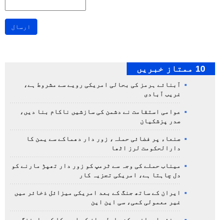
ارسال
10 ممتاز خبریں
آبنائے ہرمز کی بحالی امریکی رویے سے مشروط ہے،
غریب آبادی
عوامی استقامت نے دشمن کی سازشیں ناکام بنا دیں،
صدر پزشکیان
صنعاء پر فضائی حملہ، زور دار دھماکے سے یمن کا
دارالحکومت لرز اٹھا
میناب حملے کی وجہ سے ٹرمپ کو زور دار تھپڑ مارنے کو
دل چاہتا ہے، امریکی تجزیہ کار
ایران کے ساتھ جنگ کے بعد امریکی میزائل ذخائر میں
غیر معمولی کمی، سی این این
سینئر ایرانی رکنِ پارلیمان کی امریکا کو وارننگ،