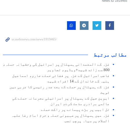
News ID
1919465
مطالب مرتبط
غزہ کے المعمدانی ہسپتال پر اسرائیل کی وحشیانہ حملہ،
800 سے زائد شہید+ویڈیو، تصاویر
غاصب اسرائیل کے غزہ پر فضائی حملے جاری، اسماعیل
ہنیہ کے خاندان کے 14 افراد شہید
غزہ کے ہسپتال پر حملے کے بعد صدر رئیسی کا عربی میں
ٹویٹ
ایوین جیل کے ہسپتال پر اسرائیلی مجرمانہ حملے کی
عالمی برادری مذمت کرے، ایران
تل ابیب پر بڑے پیمانے پر راکٹ حملے
غزہ میں ہسپتال پر صہیونی حملہ، حرم امام رضا علیہ
السلام پر سیاہ پرچم نصب