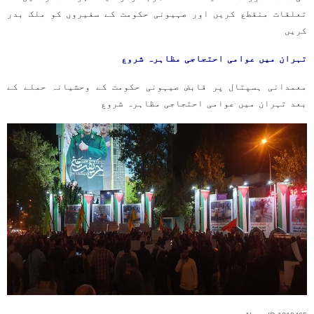
تعلقات منقطع کریں اور صہیونی حکومت کے سفیروں کو ملک بدر
کریں
تہران میں عوامی احتجاجی مظاہرہ شروع
معمدانی ہسپتال پر قابض صیہونی حکومت کے وحشیانہ حملے کے
بعد تہران میں عوامی احتجاجی مظاہرہ شروع