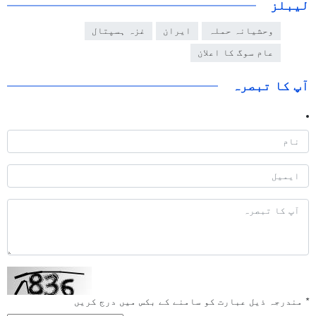
لیبلز
وحشیانہ حملہ
ایران
غزہ ہسپتال
عام سوگ کا اعلان
آپ کا تبصرہ
*
مندرجہ ذیل عبارت کو سامنے کے بکس میں درج کریں