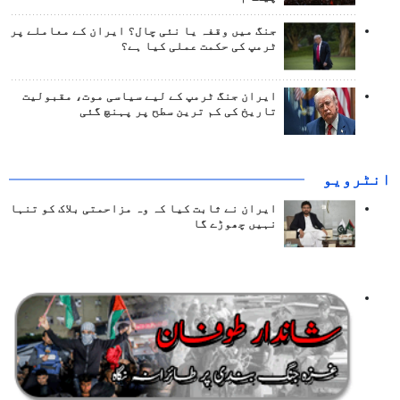
جنگ میں وقفہ یا نئی چال؟ ایران کے معاملے پر
ٹرمپ کی حکمت عملی کیا ہے؟
ایران جنگ ٹرمپ کے لیے سیاسی موت، مقبولیت
تاریخ کی کم ترین سطح پر پہنچ گئی
انٹرويو
ایران نے ثابت کیا کہ وہ مزاحمتی بلاک کو تنہا
نہیں چھوڑے گا