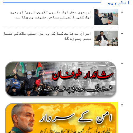
انٹرويو
اربعین محض ایک مذہبی تقریب نہیں/ اربعین
ایک کثیرالجہتی سماجی حقیقت بن چکا ہے
ایران نے ثابت کیا کہ وہ مزاحمتی بلاک کو تنہا
نہیں چھوڑے گا