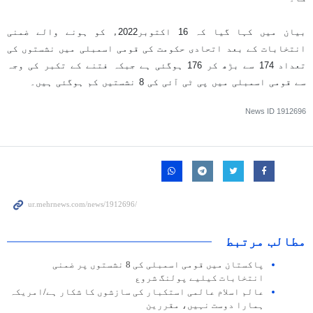
بیان میں کہا گیا کہ 16 اکتوبر2022ء کو ہونے والے ضمنی
انتخابات کے بعد اتحادی حکومت کی قومی اسمبلی میں نشستوں کی
تعداد 174 سے بڑھ کر 176 ہوگئی ہے جبکہ فتنے کے تکبر کی وجہ
سے قومی اسمبلی میں پی ٹی آئی کی 8 نشستیں کم ہوگئی ہیں۔
News ID
1912696
مطالب مرتبط
پاکستان میں قومی اسمبلی کی 8 نشستوں پر ضمنی
انتخابات کیلیے پولنگ شروع
عالم اسلام عالمی استکبار کی سازشوں کا شکار ہے/امریکہ
ہمارا دوست نہیں، مقررین