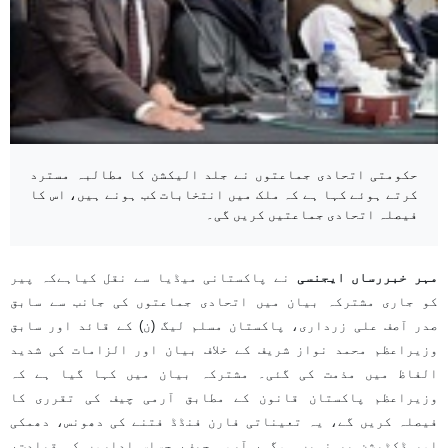
حکومتی اتحادی جماعتوں نے جلد الیکشن کا مطالبہ مسترد
کرتے ہوئے کہا ہے کہ ملک میں انتخابات کب ہونے ہیں، اس کا
فیصلہ اتحادی جماعتیں کریں گی۔
مہر خبررساں ایجنسی
نے پاکستانی میڈیا سے نقل کیاہےکہ پیر
کو جاری مشترکہ بیان میں اتحادی جماعتوں کی جانب سے سابق
صدر آصف علی زرداری، پاکستان مسلم لیگ (ن) کے قائد اور سابق
وزیراعظم محمد نواز شریف کے خلاف بیان اور الزامات کی شدید
الفاظ میں مذمت کی گئی۔ مشترکہ بیان میں کہا گیا ہے کہ
وزیراعظم پاکستان قانون کے مطابق آرمی چیف کی تقرری کا
فیصلہ کریں گے، یہ تعیناتی فارن فنڈڈ فتنے کی دھونس، دھمکی
اور ڈکٹیشن پر نہیں ہوگی، آرمی چیف، حساس اداروں کی قیادت،