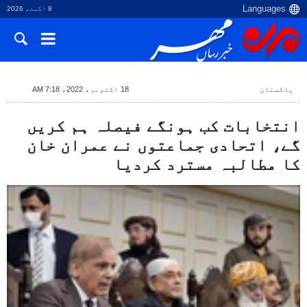
8 اگست، 2026
پاکستان
18 اکتوبر، 2022، 7:18 AM
انتخابات کب ہونگے فیصلہ ہم کریں
گے، اتحادی جماعتوں نے عمران خان
کا مطالبہ مسترد کردیا