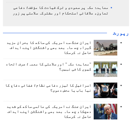
معاہدۂ مکہ پر سعودی و ترک قیادت کا مؤقف؛ دفاعی
تعاون، علاقائی استحکام اور مشترکہ سلامتی پر زور
رپورٹ
ایران جنگ سے امریکہ کی ساکھ کا بحران مزید
گہرا، چھ ماہ بعد بھی واشنگٹن اپنے اہداف
حاصل نہ کرسکا
"معاہدۂ مکہ" اور سلامتی کا معمہ؛ صرف اتحاد
کیوں کافی نہیں؟
اسرائیل کا لیزر دفاعی نظام؛ فضائی دفاع کا
نیا باب یا محض دعوی؟
ایران جنگ نے امریکہ کی عالمی ساکھ کو شدید
دھچکا، چھ ماہ بعد بھی واشنگٹن اپنے اہداف
حاصل نہ کرسکا