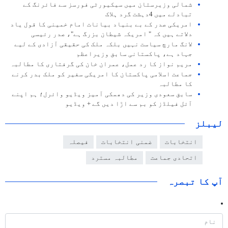
شمالی وزیرستان میں سیکیورٹی فورسز سے فائرنگ کے
تبادلے میں 4دہشت گرد ہلاک
امریکی صدر کے بے بنیاد بیانات امام خمینی کا قول یاد
دلاتے ہیں کہ " امریکہ شیطان بزرگ ہے"، صدر رئیسی
لانگ مارچ سیاست نہیں بلکہ ملک کی حقیقی آزادی کے لیے
جہاد ہے، پاکستانی سابق وزیراعظم
مریم نواز کا رد عمل، عمران خان کی گرفتاری کا مطالبہ
جماعت اسلامی پاکستان کا امریکی سفیر کو ملک بدر کرنے
کا مطالبہ
سابق سعودی وزیر کی دھمکی آمیز ویڈیو وائرل؛ ہم اپنے
آئل فیلڈز کو بم سے اڑا دیں گے + ویڈیو
لیبلز
انتخابات
ضمنی انتخابات
فیصلہ
اتحادی جماعت
مطالبہ مسترد
آپ کا تبصرہ