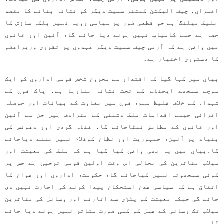
افسران، چیف الیکشن کمشنر سمیت دیگر کو نشانہ بنانے کا مقصد
’بلیک میلنگ‘ ہے جو قطعی طور پر سیاسی رویہ نہیں بلکہ سازش کا
حصہ ہے جسے کامیاب نہیں ہونے دیا جائے گا، آئین اور قانون
میں واضح ہے کہ آرمی چیف سمیت دیگر عہدوں پر تقرری وزیراعظم
کا دستوری اختیار ہے۔
بیان میں کہا گیا کہ اقتدار سے محروم شخص قومی اداروں کو ایک
سوچے سمجھے ایجنڈے کے تحت نشانہ بنارہا ہے، پاک فوج کے
شہداء کے خلاف غلیظ مہم، فوج میں بغاوت کے بیانات اور حوصلہ
افزائی جیسے اقدامات ملک دشمنی کے مترادف ہیں جن سے آئین
اور قانون کے مطابق نمٹاجائے گا، غنڈہ گردی اور دھونس کی
بنیاد پر آئین، جمہوریت اور نظام کوغلام نہیں بننے دیاجائے
گا۔بیان میں یہ بھی واضح کیا گیا ہے کہ ملک کی معیشت اور
سیلاب متاثرین کی بحالی اس وقت اولین قومی ترجیح ہے جس پر
کوئی سمجھوتہ نہیں کیاجائے گا، حکومت، اداروں اور عوام کا
اتفاق ہے کہ سیاسی عدم استحکام پیدا کرنے کی اجازت نہیں دی
جائے گی جبکہ معیشت کو پٹڑی سے اتارنے اور وسائل کی متاثرین
سیلاب تک رسائی کے عمل کو کسی صورت متاثر نہیں ہونے دیا جائے
گا۔