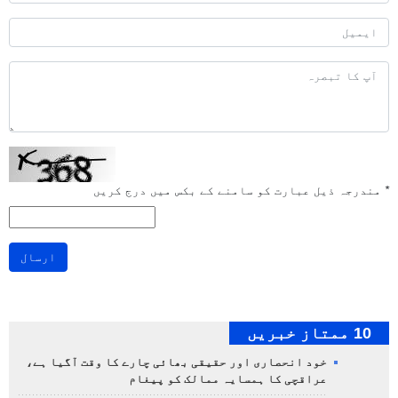
*
مندرجہ ذیل عبارت کو سامنے کے بکس میں درج کریں
ارسال
10 ممتاز خبریں
خود انحصاری اور حقیقی بھائی چارے کا وقت آگیا ہے،
عراقچی کا ہمسایہ ممالک کو پیغام