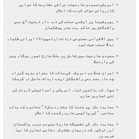
امریکی-سعودی جارحیت، عراقی مقاومت کا جوابی
کارروائی مؤخر کرنے کا اعلان
ہیروشیما پر ایٹمی حملے کی ذمہ دار ذہنیت آج بھی
واشنگٹن پر حاکم ہے، صدر پزشکیان
بین الاقوامی مصنوعی ذہانت اولمپیاڈ؛ ایرانی طلباء
نے 4 تمغے جیت لیے
سعودی جارحیت میں شامل ہر ملک جارح تصور ہوگا، یمن
کی وارننگ
ایران جنگ سے امریکہ کی ساکھ کا بحران مزید گہرا،
چھ ماہ بعد بھی واشنگٹن اپنے اہداف حاصل نہ کرسکا
سپاہ کے ہاتھوں تباہ امریکی و اسرائیلی ڈرونز کی
نئی تصاویر جاری
معاہدۂ مکہ پر صنعا کا سخت ردعمل؛ "محاصرے کے بدلے
محاصرہ" کی پالیسی جاری رکھنے کا اعلان
معاہدۂ مکہ کی تفصیلات جاری؛ سعودی عرب، پاکستان
اور ترکیہ کے درمیان مشترکہ دفاعی تعاون کا نیا
فریم ور