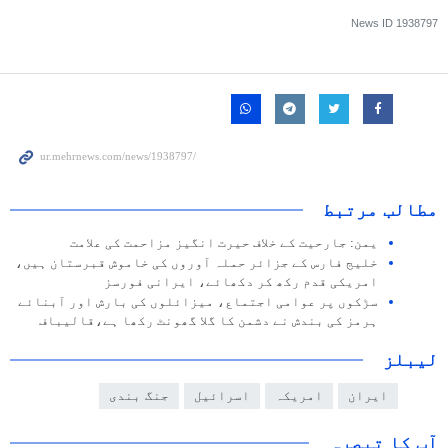
News ID
1938797
مطالب مرتبط
یمن: جارحیت کے خلاف حیرت انگیز مزاحمت کی علامت
خلیج فارس کے جزائر حملہ آوروں کی خاموش قبرستان ہیں،
امریکی قدم رکھ کر دکھائے، ایرانی فورسز
سڑکوں پر عوامی اجتماع، میزائلوں کی بارش اور آبنائے
ہرمز کی بندش نے دشمن کا گلا گھونٹ رکھا ہے،قالیباف
لیبلز
ایران
امریکہ
اسرائیل
جنگ بندی
آپ کا تبصرہ