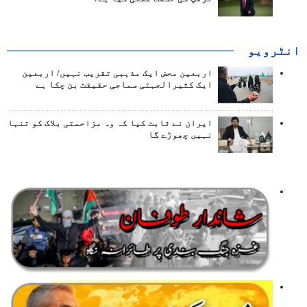
انٹرويو
اربعین محض ایک مذہبی تقریب نہیں/ اربعین
ایک کثیرالجہتی سماجی حقیقت بن چکا ہے
ایران نے ثابت کیا کہ وہ مزاحمتی بلاک کو تنہا
نہیں چھوڑے گا