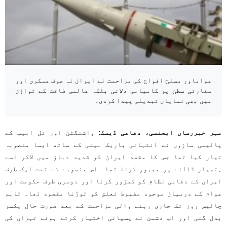
عواماور مسلح افواج کی مزاحمت نے ایران نہ صرف عسکری اور
سفارتی سطح پر کامیابی دلائی بلکہ عالمی طاقت کے توازن
میں بھی نمایاں تبدیلی پیدا کردی۔
مہر خبررساں ایجنسی، دفاعی ڈیسک:
واشنگٹن اور تل ابیب کے
پالیسی سازوں نے انتہائی باریک بینی کے ساتھ ایسا منصوبہ
تیار کیا تھا جس کا مقصد ایران کو شدید دباؤ میں لاکر اسے
ہتھیار ڈالنے پر مجبور کرنا تھا۔ اس منصوبے کے تحت ایک طرف
ایران کے دفاعی نظام کو کمزور کرنا اور دوسری طرف حکومت اور
عوام کے درمیان موجود مضبوط تعلق کو توڑنا مقصود تھا۔ تاہم
چالیس روز تک جاری رہنے والی مزاحمت کے بعد صورت حال یکسر
بدل گئی اور اب دشمن نے پسپائی اختیار کرتے ہوئے تہران کی