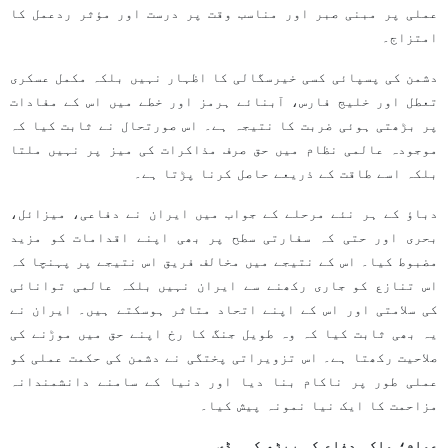
عملی پر مبنی صبر اور مناسب وقت پر درست اور مؤثر ردعمل کا
امتزاج۔
دشمن کی پسپائی کسی خیرسگالی کا اظہار نہیں بلکہ مکمل عسکری
تعطل اور خلیج فارس، آبنائے ہرمز اور خطے میں اس کے مفادات
پر بڑھتی ہوئی ضربت کا نتیجہ ہے۔ اس صورتحال نے ثابت کیا کہ
موجودہ عالمی نظام میں حق صرف مذاکرات کی میز پر نہیں ملتا
بلکہ اسے طاقت کے ذریعے حاصل کرنا پڑتا ہے۔
دباؤ کے ہر نئے مرحلے کے جواب میں ایران نے دفاعی، میزائل،
بحری اور حتی کہ سفارتی سطح پر بھی اپنے اقدامات کو مزید
مضبوط کیا۔ اس کے نتیجے میں مخالف فریق اس نتیجے پر پہنچا کہ
اس تنازع کو جاری رکھنے سے ایران نہیں بلکہ عالمی توانائی
کی سلامتی اور اس کے اپنے اتحاد متاثر ہوسکتے ہیں۔ ایران نے
یہ بھی ثابت کیا کہ وہ طویل جنگ کا رخ اپنے حق میں موڑنے کی
صلاحیت رکھتا ہے۔ اس تزویراتی پختگی نے دشمن کی حکمت عملی کو
عملی طور پر ناکام بنا دیا اور دنیا کے سامنے دانشمندانہ
مزاحمت کا ایک نیا نمونہ پیش کیا۔
عوام؛ ملکی دفاع کی ریڑھ کی ہڈی