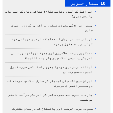
10 ممتاز خبریں
اسرائیل کا لیزر دفاعی نظام؛ فضائی دفاع کا نیا باب
یا محض دعوی؟
یمنی افواج کی سعودی عسکری مراکز پر کارروائیاں
جاری
ایرانی فضائیہ وطن کے دفاع کے لیے ہر قربانی دینے
کو تیار ہے، جنرل بہمرد
دھمکیوں، وعدہ خلافیوں اور جھوٹے بیانیے پر مبنی
امریکی پالیسی ناکام ہو چکی ہے، قالیباف
آبنائے ہرمز میں دوسرا بحری راستہ کسی صورت قبول
نہیں، محسن رضائی
ایران میں نظام کی تبدیلی کی سازش ناکام، موساد کے
دو سینئر افسران برطرف
چار دہائیوں بعد سعودی تیل کی امریکی درآمدات صفر
ہو گئیں
سعودی عرب، ترکیہ اور پاکستان کے درمیان مشترکہ