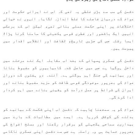
دشمن کی سب سے بڑی غلطی یہ تھی کہ اس نے ایرانی حکومت اور
عوام کے درمیان فاصلے کا غلط اندازہ لگایا۔ انہوں نے خیالی
اختلافات پر اپنی حکمت عملی بنائی تھی، لیکن اس کے برعکس
انہیں ایک باشعور اور فطری قومی یکجہتی کا سامنا کرنا پڑا؛
ایسا رشتہ جس کی جڑیں تاریخ، ثقافت اور انقلابی اقدار میں
پیوست ہیں۔
دشمن کی عسکری پسپائی کے بعد اب مقابلہ ایک نئے مرحلے میں
داخل ہوگیا ہے جس میں حاصل شدہ کامیابیوں کو مضبوط بنانا
اور بیانیے کی جنگ اہم ہوگئی ہے۔ آئندہ دو ہفتوں کے دوران
عوام کی بھرپور موجودگی قومی طاقت کو مزید مضبوط بنانے اور
ایران کی شرائط پر عمل درآمد کو یقینی بنانے میں اہم کردار
ادا کرے گی۔
عوام کو یہ سمجھنا چاہیے کہ دشمن اب اپنی شکست کے بیانیے کو
بدلنے کی کوشش کررہا ہے۔ ایسے میں مطالبات کے بارے میں
بیداری، سماجی یکجہتی کو برقرار رکھنا اور مسلح افواج کی
بھرپور حمایت ہی وہ راستہ ہے جس سے دشمن اپنی عسکری ناکامی