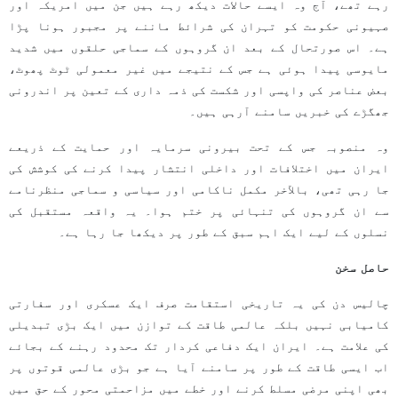
رہے تھے، آج وہ ایسے حالات دیکھ رہے ہیں جن میں امریکہ اور
صہیونی حکومت کو تہران کی شرائط ماننے پر مجبور ہونا پڑا
ہے۔ اس صورتحال کے بعد ان گروہوں کے سماجی حلقوں میں شدید
مایوسی پیدا ہوئی ہے جس کے نتیجے میں غیر معمولی ٹوٹ پھوٹ،
بعض عناصر کی واپسی اور شکست کی ذمہ داری کے تعین پر اندرونی
جھگڑے کی خبریں سامنے آرہی ہیں۔
وہ منصوبہ جس کے تحت بیرونی سرمایہ اور حمایت کے ذریعے
ایران میں اختلافات اور داخلی انتشار پیدا کرنے کی کوشش کی
جا رہی تھی، بالآخر مکمل ناکامی اور سیاسی و سماجی منظرنامے
سے ان گروہوں کی تنہائی پر ختم ہوا۔ یہ واقعہ مستقبل کی
نسلوں کے لیے ایک اہم سبق کے طور پر دیکھا جا رہا ہے۔
حاصل سخن
چالیس دن کی یہ تاریخی استقامت صرف ایک عسکری اور سفارتی
کامیابی نہیں بلکہ عالمی طاقت کے توازن میں ایک بڑی تبدیلی
کی علامت ہے۔ ایران ایک دفاعی کردار تک محدود رہنے کے بجائے
اب ایسی طاقت کے طور پر سامنے آیا ہے جو بڑی عالمی قوتوں پر
بھی اپنی مرضی مسلط کرنے اور خطے میں مزاحمتی محور کے حق میں