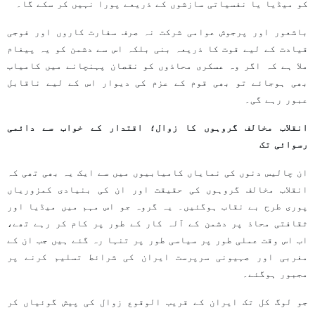
کو میڈیا یا نفسیاتی سازشوں کے ذریعے پورا نہیں کر سکے گا۔
باشعور اور پرجوش عوامی شرکت نہ صرف سفارت کاروں اور فوجی
قیادت کے لیے قوت کا ذریعہ بنی بلکہ اس سے دشمن کو یہ پیغام
ملا ہے کہ اگر وہ عسکری محاذوں کو نقصان پہنچانے میں کامیاب
بھی ہوجائے تو بھی قوم کے عزم کی دیوار اس کے لیے ناقابل
عبور رہے گی۔
انقلاب مخالف گروہوں کا زوال؛ اقتدار کے خواب سے دائمی
رسوائی تک
ان چالیس دنوں کی نمایاں کامیابیوں میں سے ایک یہ بھی تھی کہ
انقلاب مخالف گروہوں کی حقیقت اور ان کی بنیادی کمزوریاں
پوری طرح بے نقاب ہوگئیں۔ یہ گروہ جو اس مہم میں میڈیا اور
ثقافتی محاذ پر دشمن کے آلہ کار کے طور پر کام کر رہے تھے،
اب اس وقت عملی طور پر سیاسی طور پر تنہا رہ گئے ہیں جب ان کے
مغربی اور صہیونی سرپرست ایران کی شرائط تسلیم کرنے پر
مجبور ہوگئے۔
جو لوگ کل تک ایران کے قریب الوقوع زوال کی پیش گوئیاں کر