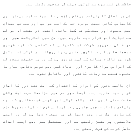
حالات کو نئے سرے سے ترتیب دینے کی صلاحیت رکھتا ہے۔
اس صورتحال کا بنیادی پیغام واضح ہے کہ صرف عسکری میدان میں
کامیابی کافی نہیں ہوتی، جب تک اسے عوامی اور سماجی میدان
میں محفوظ اور مستحکم نہ کیا جائے۔ آئندہ دو ہفتے اس حوالے
سے نہایت اہم قرار دیے جارہے ہیں، جن میں اسٹریٹجک صبر اور
عوام کی بھرپور شرکت کو کامیابی کے تسلسل کے لیے ضروری
سمجھا جا رہا ہے۔ اگرچہ دشمن پسپا ہوچکا ہے، لیکن اسے مکمل
طور پر ناکام بنانے کے لیے ضروری ہے کہ وہ یہ حقیقت سمجھ لے
کہ ایرانی عوام کا عزم اور اتحاد کسی بھی فوجی دفاعی حصار یا
مضبوط قلعے سے زیادہ طاقتور اور ناقابل نفوذ ہے۔
ان چالیس دنوں کو ایران کے اقتدار کے ایک نئے دور کا آغاز
قرار دیا جارہا ہے۔ ایسا دور جس میں مزاحمت صرف ایک وقتی
حکمت عملی نہیں بلکہ بقا، ترقی اور قومی خودمختاری کے لیے
بنیادی راستہ سمجھی جارہی ہے۔ ایرانی قوم نے اپنے مضبوط عزم
کے ساتھ ایک بار پھر دنیا کو یہ پیغام دیا ہے کہ وہ اپنی
صلاحیتوں پر یقین رکھتی ہے اور مستقبل میں بھی اپنے اہداف
حاصل کرنے کی قوت رکھتی ہے۔