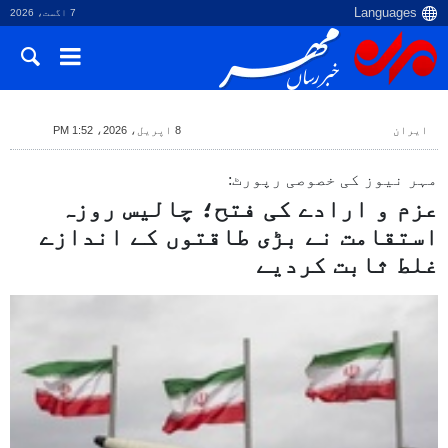
7 اگست، 2026
ایران
8 اپریل، 2026، 1:52 PM
مہر نیوز کی خصوصی رپورٹ:
عزم و ارادے کی فتح؛ چالیس روزہ
استقامت نے بڑی طاقتوں کے اندازے
غلط ثابت کردیے