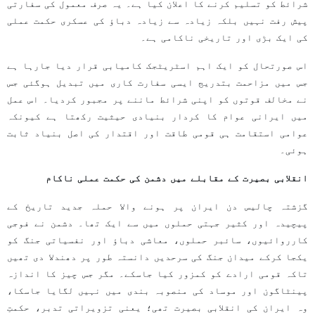
شرائط کو تسلیم کرنے کا اعلان کیا ہے۔ یہ صرف معمول کی سفارتی
پیش رفت نہیں بلکہ زیادہ سے زیادہ دباؤ کی عسکری حکمت عملی
کی ایک بڑی اور تاریخی ناکامی ہے۔
اس صورتحال کو ایک اہم اسٹریٹجک کامیابی قرار دیا جارہا ہے
جس میں مزاحمت بتدریج ایسی سفارت کاری میں تبدیل ہوگئی جس
نے مخالف قوتوں کو اپنی شرائط ماننے پر مجبور کردیا۔ اس عمل
میں ایرانی عوام کا کردار بنیادی حیثیت رکھتا ہے کیونکہ
عوامی استقامت ہی قومی طاقت اور اقتدار کی اصل بنیاد ثابت
ہوئی۔
انقلابی بصیرت کے مقابلے میں دشمن کی حکمت عملی ناکام
گزشتہ چالیس دن ایران پر ہونے والا حملہ جدید تاریخ کے
پیچیدہ اور کثیر جہتی حملوں میں سے ایک تھا۔ دشمن نے فوجی
کارروائیوں، سائبر حملوں، معاشی دباؤ اور نفسیاتی جنگ کو
یکجا کرکے میدان جنگ کی سرحدیں دانستہ طور پر دھندلا دی تھیں
تاکہ قومی ارادے کو کمزور کیا جاسکے۔ مگر جس چیز کا اندازہ
پینٹاگون اور موساد کی منصوبہ بندی میں نہیں لگایا جاسکا،
وہ ایران کی انقلابی بصیرت تھی؛ یعنی تزویراتی تدبر، حکمتِ