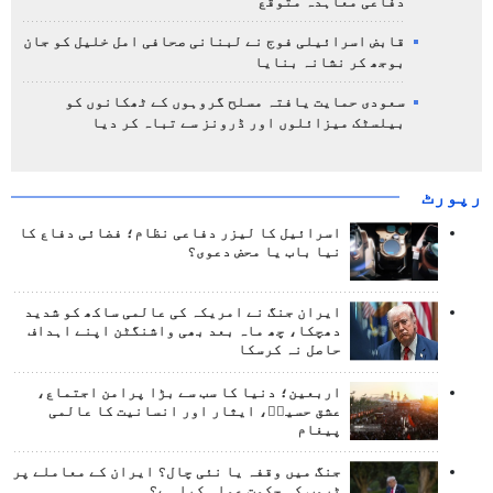
دفاعی معاہدہ متوقع
قابض اسرائیلی فوج نے لبنانی صحافی امل خلیل کو جان
بوجھ کر نشانہ بنایا
سعودی حمایت یافتہ مسلح گروہوں کے ٹھکانوں کو
بیلسٹک میزائلوں اور ڈرونز سے تباہ کر دیا
رپورٹ
اسرائیل کا لیزر دفاعی نظام؛ فضائی دفاع کا
نیا باب یا محض دعوی؟
ایران جنگ نے امریکہ کی عالمی ساکھ کو شدید
دھچکا، چھ ماہ بعد بھی واشنگٹن اپنے اہداف
حاصل نہ کرسکا
اربعین؛ دنیا کا سب سے بڑا پرامن اجتماع،
عشق حسینؑ، ایثار اور انسانیت کا عالمی
پیغام
جنگ میں وقفہ یا نئی چال؟ ایران کے معاملے پر
ٹرمپ کی حکمت عملی کیا ہے؟