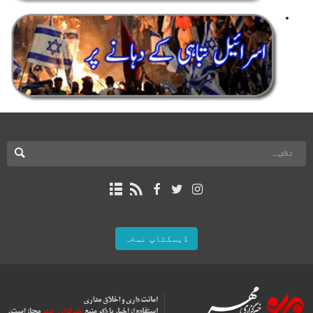
ڈیسکٹاپ نسخہ