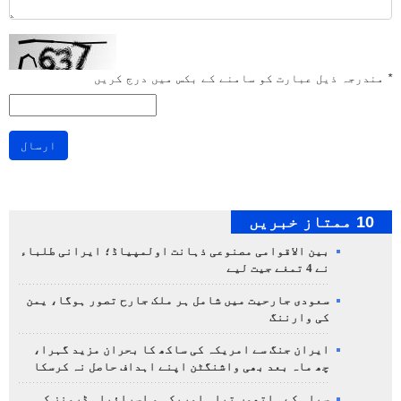
*
مندرجہ ذیل عبارت کو سامنے کے بکس میں درج کریں
ارسال
10 ممتاز خبریں
بین الاقوامی مصنوعی ذہانت اولمپیاڈ؛ ایرانی طلباء
نے 4 تمغے جیت لیے
سعودی جارحیت میں شامل ہر ملک جارح تصور ہوگا، یمن
کی وارننگ
ایران جنگ سے امریکہ کی ساکھ کا بحران مزید گہرا،
چھ ماہ بعد بھی واشنگٹن اپنے اہداف حاصل نہ کرسکا
سپاہ کے ہاتھوں تباہ امریکی و اسرائیلی ڈرونز کی