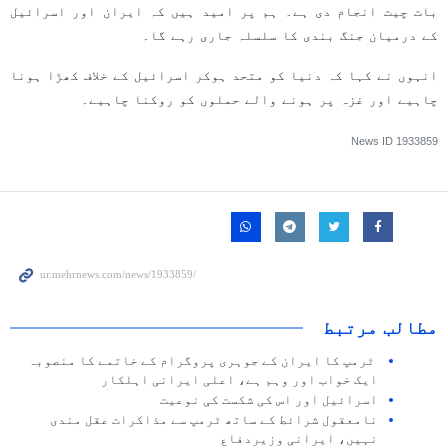
بات چیت انجام دی ہے۔ ہم پر امید ہیں کہ ایران اور اسرائیل
کے درمیان جنگ بندی کا سلسلہ جاری رہے گا۔
انہوں نے کہا کہ دنیا کو متحد ہوکر اسرائیل کے خلاف کھڑا ہونا
چاہیے اور غزہ پر ہونے والے حملوں کو روکنا چاہیے۔
News ID
1933859
مطالب مرتبط
ٹرمپ کا ایران کے جوہری پروگرام کے خاتمے کا منصوبہ
ایک خواب اور وہم ہے، اعلی ایرانی اہلکار
اسرائیل اور اس کی شکست کی نوعیت
نامعقول شرائط کے ساتھ ٹرمپ سے مذاکرات عقل مندی
نہیں، ایرانی وزیردفاع