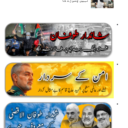
نہیں چھوڑے گا