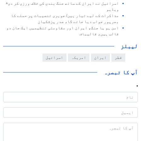
اسرائیل نے ایران کے ساتھ جنگ بندی کی خلاف ورزی کر دی+
ویڈیو
مذاکرات کے لیے تیار ہیں/ جوہری تنصیبات پر حملے کا
بھرپور جواب دیا جائے گا، صدر پزشکیان
امن ہو یا جنگ، ایران اور مقاومتی تنظیمیں ایک جان دو
قالب ہیں، قالیباف
لیبلز
قطر
ایران
امریکہ
اسرائیل
آپ کا تبصرہ