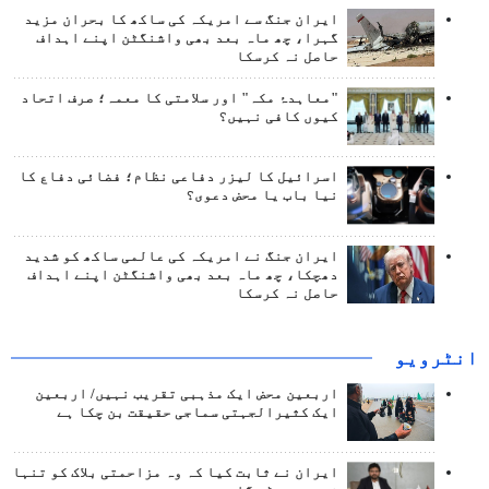
ایران جنگ سے امریکہ کی ساکھ کا بحران مزید
گہرا، چھ ماہ بعد بھی واشنگٹن اپنے اہداف
حاصل نہ کرسکا
"معاہدۂ مکہ" اور سلامتی کا معمہ؛ صرف اتحاد
کیوں کافی نہیں؟
اسرائیل کا لیزر دفاعی نظام؛ فضائی دفاع کا
نیا باب یا محض دعوی؟
ایران جنگ نے امریکہ کی عالمی ساکھ کو شدید
دھچکا، چھ ماہ بعد بھی واشنگٹن اپنے اہداف
حاصل نہ کرسکا
انٹرويو
اربعین محض ایک مذہبی تقریب نہیں/ اربعین
ایک کثیرالجہتی سماجی حقیقت بن چکا ہے
ایران نے ثابت کیا کہ وہ مزاحمتی بلاک کو تنہا