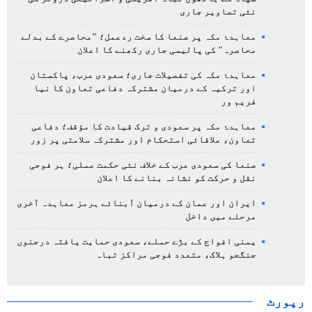
نئی تصاویر جاری
معاہدۂ مکہ پر صنعا کا سخت ردعمل؛ "محاصرے کے بدلے
محاصرہ" کی پالیسی جاری رکھنے کا اعلان
معاہدۂ مکہ کی تفصیلات جاری؛ سعودی عرب، پاکستان
اور ترکیہ کے درمیان مشترکہ دفاعی تعاون کا نیا
فریم ور
معاہدۂ مکہ پر سعودی و ترک قیادت کا مؤقف؛ دفاعی
تعاون، علاقائی استحکام اور مشترکہ سلامتی پر زور
صنعا کی سعودی عرب کے خلاف نئی حکمت عملی؛ ہر فوجی
نقل و حرکت کو نشانہ بنانے کا اعلان
ایران اور عمان کے درمیان آبنائے ہرمز معاہدہ آخری
مرحلے میں داخل
یمنی افواج کے بڑے حملے، سعودی حمایت یافتہ درجنوں
جنگجو ہلاک، متعدد فوجی مراکز تباہ
رپورٹ