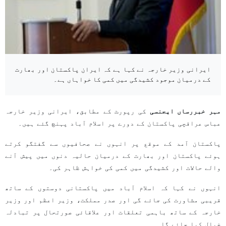
ایرانی وزیر خارجہ نے کہا ہے کہ ایران پاکستان اور بھارت
کے درمیان موجود کشیدگی میں کمی کا خواہاں ہے۔
مہر خبررساں ایجنسی
کی رپورٹ کے مطابق، ایرانی وزیر خارجہ
عباس عراقچی پاکستان کے دورے پر اسلام آباد پہنچ گئے ہیں۔
پاکستان آمد کے موقع پر انہوں نے صحافیوں سے گفتگو کرتے
ہوئے پاکستان اور بھارت کے درمیان حالیہ دنوں میں پیش آنے
والے حالات اور کشیدگی میں کمی کی خواہش ظاہر کی۔
انہوں نے کہا کہ اسلام آباد میں پاکستانی دوستوں کے ساتھ
قریبی مشاورت کی جائے گی اور صدر مملکت، وزیر اعظم اور وزیر
خارجہ کے ساتھ باہمی تعلقات اور علاقائی صورتحال پر تبادلہ
خیال کیا جائے گا۔