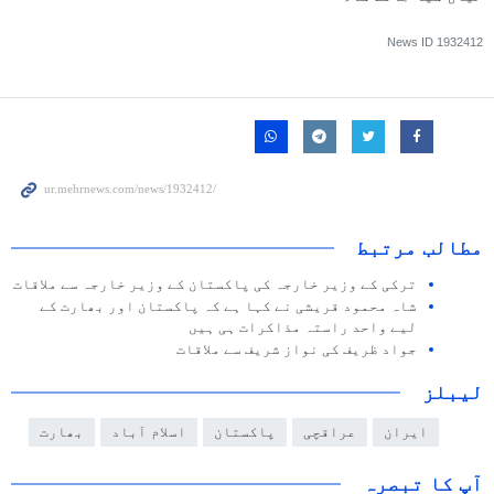
News ID
1932412
مطالب مرتبط
ترکی کے وزیر خارجہ کی پاکستان کے وزیر خارجہ سے ملاقات
شاہ محمود قریشی نے کہا ہے کہ پاکستان اور بھارت کے
لیے واحد راستہ مذاکرات ہی ہیں
جواد ظریف کی نواز شریف سے ملاقات
لیبلز
ایران
عراقچی
پاکستان
اسلام آباد
بھارت
آپ کا تبصرہ