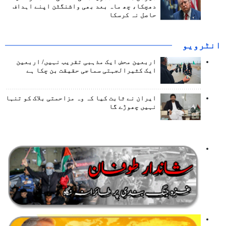
دھچکا، چھ ماہ بعد بھی واشنگٹن اپنے اہداف
حاصل نہ کرسکا
انٹرويو
اربعین محض ایک مذہبی تقریب نہیں/ اربعین
ایک کثیرالجہتی سماجی حقیقت بن چکا ہے
ایران نے ثابت کیا کہ وہ مزاحمتی بلاک کو تنہا
نہیں چھوڑے گا