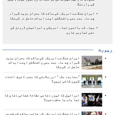
کی وارننگ
ایران جنگ سے امریکہ کی ساکھ کا بحران مزید گہرا،
چھ ماہ بعد بھی واشنگٹن اپنے اہداف حاصل نہ کرسکا
سپاہ کے ہاتھوں تباہ امریکی و اسرائیلی ڈرونز کی
نئی تصاویر جاری
رپورٹ
ایران جنگ سے امریکہ کی ساکھ کا بحران مزید
گہرا، چھ ماہ بعد بھی واشنگٹن اپنے اہداف
حاصل نہ کرسکا
"معاہدۂ مکہ" اور سلامتی کا معمہ؛ صرف اتحاد
کیوں کافی نہیں؟
اسرائیل کا لیزر دفاعی نظام؛ فضائی دفاع کا
نیا باب یا محض دعوی؟
ایران جنگ نے امریکہ کی عالمی ساکھ کو شدید