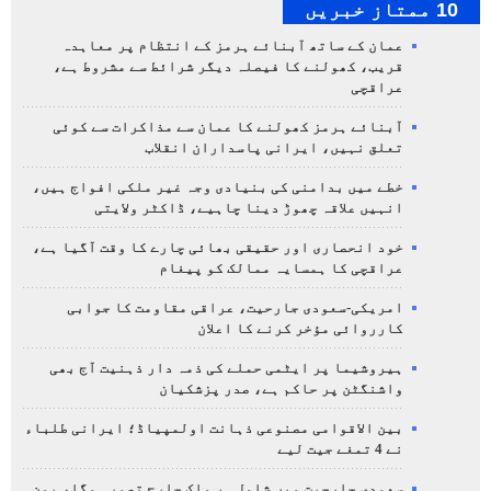
10 ممتاز خبریں
عمان کے ساتھ آبنائے ہرمز کے انتظام پر معاہدہ
قریب، کھولنے کا فیصلہ دیگر شرائط سے مشروط ہے،
عراقچی
آبنائے ہرمز کھولنے کا عمان سے مذاکرات سے کوئی
تعلق نہیں، ایرانی پاسداران انقلاب
خطے میں بدامنی کی بنیادی وجہ غیر ملکی افواج ہیں،
انہیں علاقہ چھوڑ دینا چاہیے، ڈاکٹر ولایتی
خود انحصاری اور حقیقی بھائی چارے کا وقت آگیا ہے،
عراقچی کا ہمسایہ ممالک کو پیغام
امریکی-سعودی جارحیت، عراقی مقاومت کا جوابی
کارروائی مؤخر کرنے کا اعلان
ہیروشیما پر ایٹمی حملے کی ذمہ دار ذہنیت آج بھی
واشنگٹن پر حاکم ہے، صدر پزشکیان
بین الاقوامی مصنوعی ذہانت اولمپیاڈ؛ ایرانی طلباء
نے 4 تمغے جیت لیے
سعودی جارحیت میں شامل ہر ملک جارح تصور ہوگا، یمن