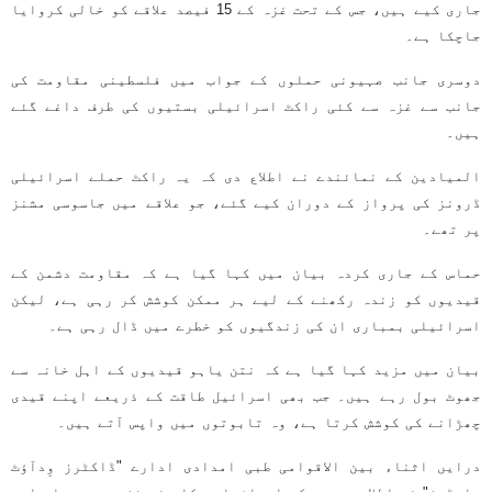
جاری کیے ہیں، جس کے تحت غزہ کے 15 فیصد علاقے کو خالی کروایا
جاچکا ہے۔
دوسری جانب صہیونی حملوں کے جواب میں فلسطینی مقاومت کی
جانب سے غزہ سے کئی راکٹ اسرائیلی بستیوں کی طرف داغے گئے
ہیں۔
المیادین کے نمائندے نے اطلاع دی کہ یہ راکٹ حملے اسرائیلی
ڈرونز کی پرواز کے دوران کیے گئے، جو علاقے میں جاسوسی مشنز
پر تھے۔
حماس کے جاری کردہ بیان میں کہا گیا ہے کہ مقاومت دشمن کے
قیدیوں کو زندہ رکھنے کے لیے ہر ممکن کوشش کر رہی ہے، لیکن
اسرائیلی بمباری ان کی زندگیوں کو خطرے میں ڈال رہی ہے۔
بیان میں مزید کہا گیا ہے کہ نتن یاہو قیدیوں کے اہل خانہ سے
جھوٹ بول رہے ہیں۔ جب بھی اسرائیل طاقت کے ذریعے اپنے قیدی
چھڑانے کی کوشش کرتا ہے، وہ تابوتوں میں واپس آتے ہیں۔
درایں اثناء بین الاقوامی طبی امدادی ادارے "ڈاکٹرز وِدآؤٹ