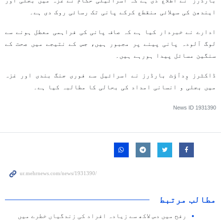
بارڈرز" نے اطلاع دی ہے کہ اسرائیلی حکام نے غزہ میں بجلی اور
ایندھن کی سپلائی منقطع کرکے پانی تک رسائی روک دی ہے۔
ادارے نے خبردار کیا ہے کہ صاف پانی کی فراہمی معطل ہونے سے
لوگ آلودہ پانی پینے پر مجبور ہیں، جس کے نتیجے میں صحت کے
سنگین مسائل پیدا ہورہے ہیں۔
ڈاکٹرز وِدآؤٹ بارڈرز نے اسرائیل سے فوری جنگ بندی اور غزہ
میں بجلی و انسانی امداد کی بحالی کا مطالبہ کیا ہے۔
News ID
1931390
مطالب مرتبط
رفح میں دس لاکھ سے زیادہ افراد کی زندگیاں خطرے میں