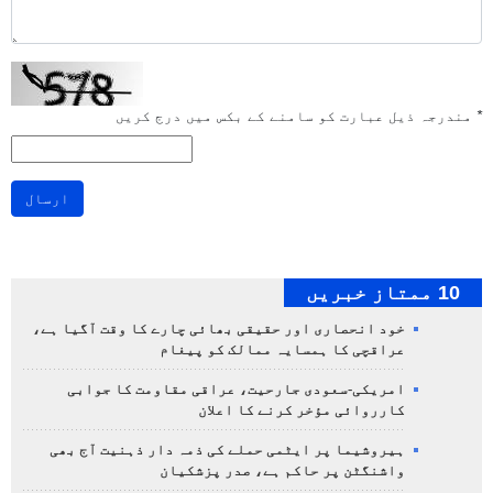
*
مندرجہ ذیل عبارت کو سامنے کے بکس میں درج کریں
ارسال
10 ممتاز خبریں
خود انحصاری اور حقیقی بھائی چارے کا وقت آگیا ہے،
عراقچی کا ہمسایہ ممالک کو پیغام
امریکی-سعودی جارحیت، عراقی مقاومت کا جوابی
کارروائی مؤخر کرنے کا اعلان
ہیروشیما پر ایٹمی حملے کی ذمہ دار ذہنیت آج بھی
واشنگٹن پر حاکم ہے، صدر پزشکیان