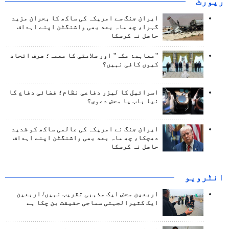
رپورٹ
ایران جنگ سے امریکہ کی ساکھ کا بحران مزید
گہرا، چھ ماہ بعد بھی واشنگٹن اپنے اہداف
حاصل نہ کرسکا
"معاہدۂ مکہ" اور سلامتی کا معمہ؛ صرف اتحاد
کیوں کافی نہیں؟
اسرائیل کا لیزر دفاعی نظام؛ فضائی دفاع کا
نیا باب یا محض دعوی؟
ایران جنگ نے امریکہ کی عالمی ساکھ کو شدید
دھچکا، چھ ماہ بعد بھی واشنگٹن اپنے اہداف
حاصل نہ کرسکا
انٹرويو
اربعین محض ایک مذہبی تقریب نہیں/ اربعین
ایک کثیرالجہتی سماجی حقیقت بن چکا ہے