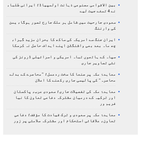
بین الاقوامی مصنوعی ذہانت اولمپیاڈ؛ ایرانی طلباء
نے 4 تمغے جیت لیے
سعودی جارحیت میں شامل ہر ملک جارح تصور ہوگا، یمن
کی وارننگ
ایران جنگ سے امریکہ کی ساکھ کا بحران مزید گہرا،
چھ ماہ بعد بھی واشنگٹن اپنے اہداف حاصل نہ کرسکا
سپاہ کے ہاتھوں تباہ امریکی و اسرائیلی ڈرونز کی
نئی تصاویر جاری
معاہدۂ مکہ پر صنعا کا سخت ردعمل؛ "محاصرے کے بدلے
محاصرہ" کی پالیسی جاری رکھنے کا اعلان
معاہدۂ مکہ کی تفصیلات جاری؛ سعودی عرب، پاکستان
اور ترکیہ کے درمیان مشترکہ دفاعی تعاون کا نیا
فریم ور
معاہدۂ مکہ پر سعودی و ترک قیادت کا مؤقف؛ دفاعی
تعاون، علاقائی استحکام اور مشترکہ سلامتی پر زور