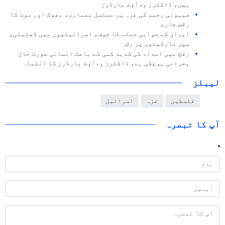
ہیں، ڈاکٹرز ودآؤٹ بارڈرز
صیہونی رجیم کی غزہ پر مسلسل بمباری، بھوک اور موت کا
رقص جاری
ایران کے جوابی حملے کا خوف، اسرائیلیوں میں کھلبلی،
سپر مارکیٹوں پر رش
رفح میں امداد کی شدید کمی کے باعث انسانی صورت حال
بحرانی ہوچکی ہے، ڈاکٹرز ودآؤٹ بارڈرز کا انتباہ
لیبلز
فلسطین
غزہ
اسرائیل
آپ کا تبصرہ