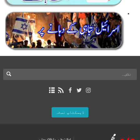
ڈیسکٹاپ نسخہ