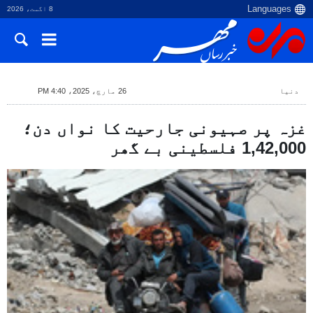
8 اگست، 2026
دنیا
26 مارچ، 2025، 4:40 PM
غزہ پر صہیونی جارحیت کا نواں دن؛
1,42,000 فلسطینی بے گھر