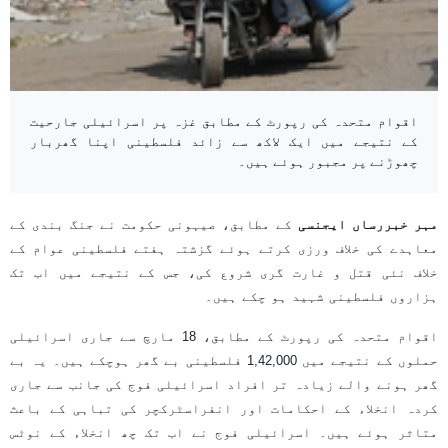
اقوام متحدہ کی رپورٹ کے مطابق غزہ پر اسرائیلی جارحیت
کے نتیجے میں ایک لاکھ سے زائد فلسطینی اپنا گھربار
چھوڑنے پر مجبور ہوئے ہیں۔
مہر خبررساں ایجنسی
کے مطابق، صیہونی حکومت نے جنگ بندی کے
معاہدے کی خلاف ورزی کرتے ہوئے گزشتہ ہفتے فلسطینی عوام کے
خلاف نئی قتل و غارت گری شروع کی، جس کے نتیجے میں اب تک
ہزاروں فلسطینی شہید ہو چکے ہیں۔
اقوام متحدہ کی رپورٹ کے مطابق، 18 مارچ سے جاری اسرائیلی
حملوں کے نتیجے میں 1,42,000 فلسطینی بے گھر ہوچکے ہیں۔ یہ بے
گھر ہونے والے زیادہ تر افراد اسرائیلی فوج کی جانب سے جاری
کردہ انخلاء کے احکامات اور انفراسٹرکچر کی تباہی کے باعث
متاثر ہوئے ہیں۔ اسرائیلی فوج نے اب تک چھ انخلاء کے نوٹس