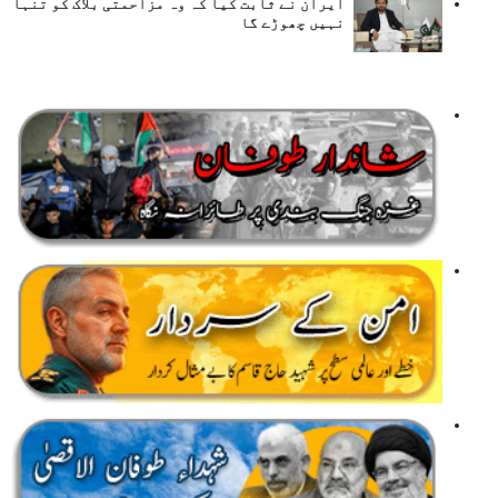
ایران نے ثابت کیا کہ وہ مزاحمتی بلاک کو تنہا
نہیں چھوڑے گا