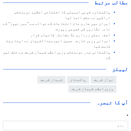
مطالب مرتبط
پاکستان، قومی اسمبلی کا افتتاحی اجلاس، نومنتخب
اراکین نے حلف اٹھا لیا
ایران میں جاری عام انتخابات کے حوالے سے "مہر نیوز" کے
نامہ نگاروں کی خصوصی رپورٹ
آصفہ بھٹو زرداری بلا مقابلہ کامیاب قرار
ایرانی وزیر خارجہ حسین امیرعبداللہیان نے اپنا ووٹ
کاسٹ کیا
پاکستانی صدر نومنتخب وزیراعظم شہباز شریف سے حلف لیں
گے
لیبلز
نواز شریف
پاکستان
شہباز شریف
وزیراعظم شہباز شریف
آپ کا تبصرہ