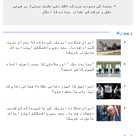
صنعا کی سعودی عرب کے خلاف نئی حکمت عملی؛ ہر فوجی
نقل و حرکت کو نشانہ بنانے کا اعلان
رپورٹ
ایران جنگ سے امریکہ کی ساکھ کا بحران مزید
گہرا، چھ ماہ بعد بھی واشنگٹن اپنے اہداف
حاصل نہ کرسکا
"معاہدۂ مکہ" اور سلامتی کا معمہ؛ صرف اتحاد
کیوں کافی نہیں؟
اسرائیل کا لیزر دفاعی نظام؛ فضائی دفاع کا
نیا باب یا محض دعوی؟
ایران جنگ نے امریکہ کی عالمی ساکھ کو شدید
دھچکا، چھ ماہ بعد بھی واشنگٹن اپنے اہداف
حاصل نہ کرسکا