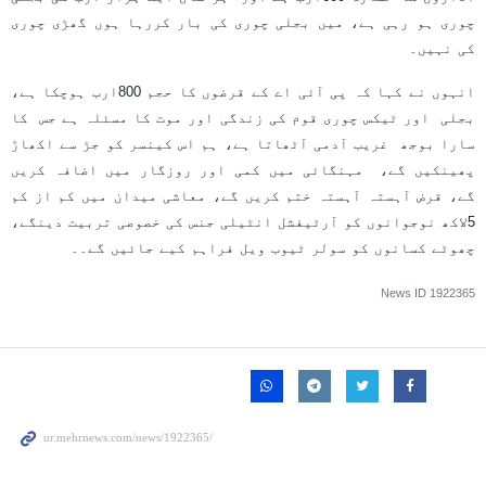
چوری ہو رہی ہے، میں بجلی چوری کی بار کررہا ہوں گھڑی چوری
کی نہیں۔
انہوں نے کہا کہ پی آئی اے کے قرضوں کا حجم 800ارب ہوچکا ہے،
بجلی اور ٹیکس چوری قوم کی زندگی اور موت کا مسئلہ ہے جس کا
سارا بوجھ غریب آدمی آٹھاتا ہے، ہم اس کینسر کو جڑ سے اکھاڑ
پھینکیں گے، مہنگائی میں کمی اور روزگار میں اضافہ کریں
گے، قرض آہستہ آہستہ ختم کریں گے، معاشی میدان میں کم از کم
5لاکھ نوجوانوں کو آرٹیفشل انٹیلی جنس کی خصوصی تربیت دینگے،
چھوٹے کسانوں کو سولر ٹیوب ویل فراہم کیے جائیں گے۔۔
News ID
1922365