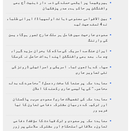
ہیروشیما پر ایٹمی حملے کی ذمہ دار ذہنیت آج بھی
واشنگٹن پر حاکم ہے، صدر پزشکیان
بین الاقوامی مصنوعی ذہانت اولمپیاڈ؛ ایرانی طلباء
نے 4 تمغے جیت لیے
سعودی جارحیت میں شامل ہر ملک جارح تصور ہوگا، یمن
کی وارننگ
ایران جنگ سے امریکہ کی ساکھ کا بحران مزید گہرا،
چھ ماہ بعد بھی واشنگٹن اپنے اہداف حاصل نہ کرسکا
سپاہ کے ہاتھوں تباہ امریکی و اسرائیلی ڈرونز کی
نئی تصاویر جاری
معاہدۂ مکہ پر صنعا کا سخت ردعمل؛ "محاصرے کے بدلے
محاصرہ" کی پالیسی جاری رکھنے کا اعلان
معاہدۂ مکہ کی تفصیلات جاری؛ سعودی عرب، پاکستان
اور ترکیہ کے درمیان مشترکہ دفاعی تعاون کا نیا
فریم ور
معاہدۂ مکہ پر سعودی و ترک قیادت کا مؤقف؛ دفاعی
تعاون، علاقائی استحکام اور مشترکہ سلامتی پر زور