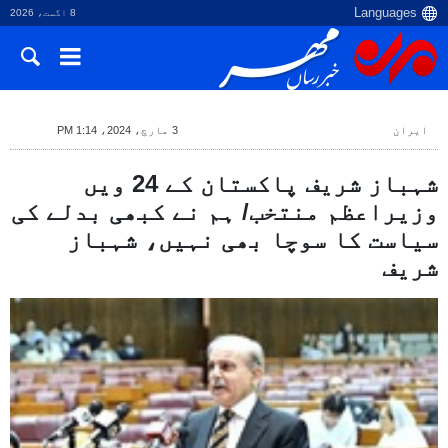
8 اگست، 2026
ایران
3 مارچ، 2024، 1:14 PM
شہباز شریف پاکستان کے 24 ویں
وزیراعظم منتخب/ ہم نے کبھی بدلے کی
سیاست کا سوچا بھی نہیں، شہباز
شریف