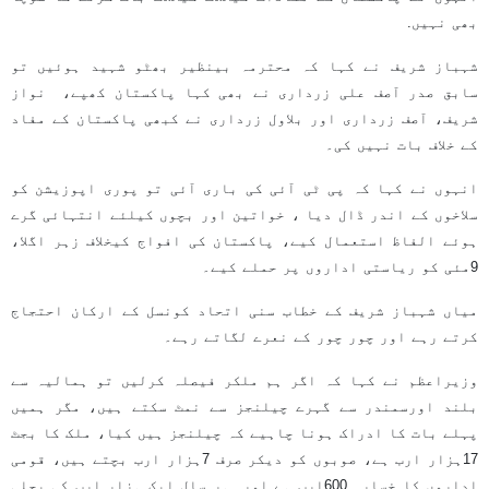
بھی نہیں.
شہباز شریف نے کہا کہ محترمہ بینظیر بھٹو شہید ہوئیں تو
سابق صدر آصف علی زرداری نے بھی کہا پاکستان کھپے، نواز
شریف، آصف زرداری اور بلاول زرداری نے کبھی پاکستان کے مفاد
کے خلاف بات نہیں کی۔
انہوں نے کہا کہ پی ٹی آئی کی باری آئی تو پوری اپوزیشن کو
سلاخوں کے اندر ڈال دیا ، خواتین اور بچوں کیلئے انتہائی گرے
ہوئے الفاظ استعمال کیے، پاکستان کی افواج کیخلاف زہر اگلا،
9مئی کو ریاستی اداروں پر حملے کیے۔
میاں شہباز شریف کے خطاب سنی اتحاد کونسل کے ارکان احتجاج
کرتے رہے اور چور چور کے نعرے لگاتے رہے۔
وزیراعظم نے کہا کہ اگر ہم ملکر فیصلہ کرلیں تو ہمالیہ سے
بلند اورسمندر سے گہرے چیلنجز سے نمٹ سکتے ہیں، مگر ہمیں
پہلے بات کا ادراک ہونا چاہیے کہ چیلنجز ہیں کیا، ملک کا بجٹ
17ہزار ارب ہے، صوبوں کو دیکر صرف 7ہزار ارب بچتے ہیں، قومی
اداروں کا خسارہ 600ارب ہے اور ہر سال ایک ہزار ارب کی بجلی