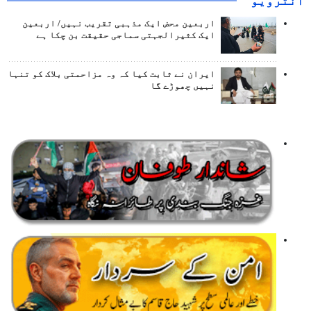
انٹرويو
اربعین محض ایک مذہبی تقریب نہیں/ اربعین
ایک کثیرالجہتی سماجی حقیقت بن چکا ہے
ایران نے ثابت کیا کہ وہ مزاحمتی بلاک کو تنہا
نہیں چھوڑے گا