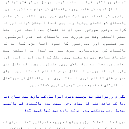
کو داو پر لگایا گیا ہے۔ سارے کیسز اور سزاوں کو ختم کیا گیا
ہے۔ نواز شریف کی خاطر پورے پاکستان کی عوام سے لڑرہے ہیں۔
ہزاروں کی تعداد میں لوگ جیلوں میں ہیں۔ اقتدار کی خاطر
پاکستان کو نقصان پہنچا رہے ہیں لہذا الیکشن کرانے اور نہ
کرانے دونوں صورتوں میں ان کا نقصان ہے۔ البتہ فری اینڈ
فیئر الیکشن وقت کی ضرورت ہے۔ پاکستان کے اندر امریکیوں،
اسرائیلیوں اور بھارتیوں کا نفوذ اتنا بڑھ گیا ہے کہ
پاکستان کی خودمختاری خطرے میں ہے لہذا یہ الیکشن بہت
خطرناک نتائج بھی دے سکتے ہیں۔ ملک کے اندر امن و امان اور
معاشی صورتحال سے لوگ نالاں ہیں۔ فلسطینی بچوں کے قاتل نتن
یاہو اور کشمیریوں کے قاتل مودی کا نام لے سکتے ہیں لیکن
عمران خان کا نام نہیں لے سکتے ہیں۔ یہ پاکستان کی صورتحال
ہے۔ الیکشن کے ذریعے بھی تبدیلی نہیں لاسکتے ہیں۔
نگران وزیراعظم نے پچھلے دنوں اسرائیل کے بارے میں بیان دیا
تھا کہ قائداعظم کا بیان وحی نہیں ہے، پاکستان کی پالیسی
تبدیل بھی ہوسکتی ہے، اس کے بارے میں کیا کہیں گے؟
میں نے کہا تھا کہ رژیم چینج کے پیچھے اسرائیل تھا۔ عمران نے
اسرائیل کو تسلیم کرنے سے انکار کیا تھا۔ ان (کاکڑ) کو