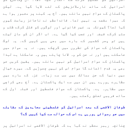
اسرائیل کے ساتھ نارملائزیشن کے لئے لایا گیا ہے۔ لیکن
پاکستان کے عوام نہیں مانتے ہیں۔ آج یہ کہنے پر مجبور ہوا ہے
کہ میرا مقصد یہ نہیں تھا۔ قائداعظم نے ناجائز ریاست کیوں
کہا تھا؟ کیونکہ یہ غیر قانونی اور لوگوں کو قتل کرکے ظلم و
ستم کرکے قبضہ اور غصب کیا گیا ہے۔ اب اگر ان کو مان لیتے
ہیں تو پھر کشمیر کے بارے میں بھی یہی کہیں گے۔ یہ لوگ
پاکستان کے عوام کی نظروں میں گرچکے ہیں۔ نہ یہ عوام میں
جاسکتے ہیں اور نہ جن کو وہ لانا چاہتے ہیں وہ جاسکتا ہے لہذا
پاکستان کے عوام اسرائیل کو نہیں مانتے ہیں۔ یقین کریں جو
بھی یہ قدم اٹھائے گا عوام اس کو نہیں چھوڑیں گے۔ میرے خیال
میں دنیا کے جن ممالک میں سب سے زیادہ غزہ کے بارے میں
مظاہرے ہورہے ہیں ان میں سے ایک پاکستان ہے۔ آج بھی کراچی
میں مظاہرہ ہے۔ پاکستان کے عوام فلسطین اور قبلہ اول کے
ساتھ قریبی تعلق رکھتے ہیں۔
طوفان الاقصی کے بعد اسرائیل کو فلسطینی مجاہدین کے مقابلے
میں جو رسوائی ہورہی ہے اس کے حوالے سے کیا کہیں گے؟
چنانچہ رہبر معظم نے کہا ہے کہ طوفان الاقصی نے اسرائیل پر