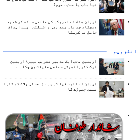
نیا باب یا محض دعوی؟
ایران جنگ نے امریکہ کی عالمی ساکھ کو شدید
دھچکا، چھ ماہ بعد بھی واشنگٹن اپنے اہداف
حاصل نہ کرسکا
انٹرويو
اربعین محض ایک مذہبی تقریب نہیں/ اربعین
ایک کثیرالجہتی سماجی حقیقت بن چکا ہے
ایران نے ثابت کیا کہ وہ مزاحمتی بلاک کو تنہا
نہیں چھوڑے گا