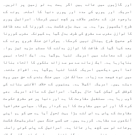
اور گاڑیوں میں جاتے ہیں اگر ہمت ہے تو زمین پر اتریں۔
امریکہ اور یورپ کی مدد اور پوری دنیا کا اسلحہ ہونے کے
باوجود غزہ کے مختصر علاقے پر کچھ نہیں کرسکا۔ اسرائیل پوری
طرح ایکسپوز ہوا ہے۔ یہ بہت بڑی شکست ہے۔ کورونا کے بعد طاقت
کا توازن مغرب سے مشرق کی طرف بدل گیا ہے کیونکہ مغرب کورونا
کو صحیح طرح ہینڈل نہیں کرسکا۔ یوکرائن جنگ شروع ہونے کے
بعد کہا گیا کہ طاقت کا توازن بدلنے کا سسٹم مزید تیز ہوا۔
غزہ کے معاملے میں امریکہ تنہا ہوگیا ہے۔ ایک اتحاد نہیں
بناپارہا ہے۔ ایک زمانے سے سو سے زائد ملکوں کا اتحاد بناتا
تھا ابھی دیکھیں امریکہ کتنا تنہا ہوگیا ہے۔ اقوام متحدہ
میں نوے فیصد سے زیادہ ممالک غزہ میں جنگ بندی کے حق میں ووٹ
دیتے ہیں۔ امریکہ اکیلا ہے۔ یمنیوں کے خلاف الائنس بنانے کی
کوشش کی لیکن کیا حال ہوگیا۔ اسرائیل کے ساتھ امریکہ بھی
ڈوب رہا ہے۔ مستقبل مقاومت کا ہے اور دنیا پر جو مشرق حکومت
کرے گا اور اس میں مقاومت کا اہم کردار ہوگا۔ سیاسی جغرافیا
مقاومت کے پاس ہے اس لئے بڑا بہت تحول آیا ہے جس کو ہم اپنی
آنکھوں سے مشاہدہ کررہے ہیں۔ جب کسی جنگ میں اسٹریٹیجک شکست
ہوجائے تو سب کچھ ہار جاتا ہے۔ اسرائیل کے پاس کوئی راستہ
نہیں ہے۔ جتنا عرصہ رہے گا اتنا ہی مار کھائے گا۔ گولان