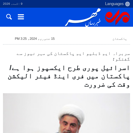
9 اگست، 2026
پاکستان
15 جنوری، 2024، 3:25 PM
سربراہ ایم ڈبلیو ایم پاکستان کی مہر نیوز سے
گفتگو؛
اسرائیل پوری طرح ایکسپوز ہوا ہے/
پاکستان میں فری اینڈ فیئر الیکشن
وقت کی ضرورت