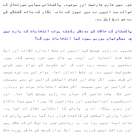
غزہ میں جاری جارحیت اور موجودہ پاکستانی سیاسی صورتحال کے
حوالے سے انہوں نے مہر نیوز کے نامہ نگار کے ساتھ گفتگو کی
ہے جو درج ذیل ہے۔
پاکستان کے حالات کو مدنظر رکھتے ہوئے انتخابات کے بارے میں
چہ میگوئیاں ہورہی ہیں، کیا انتخابات ہوں گے؟
جنہوں نے رژیم چینج کیا انہوں نے غلط اندازے لگائے اور ایک
غلط قدم اٹھایا اور اپنے ہی جال میں خود پھنس گئے ہیں۔
دیکھیں وہ سمجھ رہے تھے کہ اس حکومت کو عوام میں کوئی
مقبولیت نہیں ہے۔ یہ غلط اندازہ تھا۔ عوام اسی سے نوے فیصد
اس طرف ہیں۔ اگر صاف اور شفاف الیکشن کرائیں تو بھی مصیبت،
نہ کرائیں تو بھی مصیبت۔ اگر شفاف انتخابات ہوئے تو دوبارہ
اسی جگہ چلے جائیں گے جہاں سے رژیم چینج کیا تھا۔ اور
امریکیوں، اسرائیلیوں اور بھارتیوں کا پورا ایپی سوڈ ناکام
اور زیرو ہوگا۔ اب وہ پارٹی کا انتخابی نشان لے لیا ہے۔
انٹرا پارٹی الیکشن کو کالعدم قرار دیا گیا ہے کسی پارٹی کے
ساتھ ایسا نہیں ہوا ہے۔ یہ ریاستی جبر ہے لوگ اس کے خلاف ہیں
اور برداشت نہیں کررہے ہیں۔ ایک نواز شریف کی خاطر پورے ملک