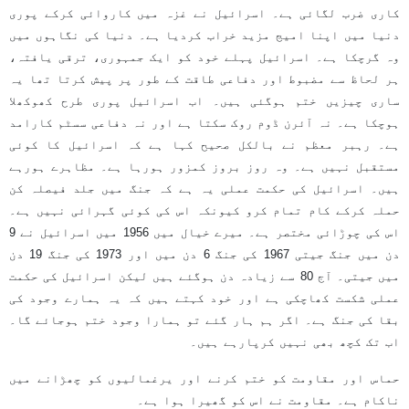
کاری ضرب لگائی ہے۔ اسرائیل نے غزہ میں کاروائی کرکے پوری
دنیا میں اپنا امیج مزید خراب کردیا ہے۔ دنیا کی نگاہوں میں
وہ گرچکا ہے۔ اسرائیل پہلے خود کو ایک جمہوری، ترقی یافتہ،
ہر لحاظ سے مضبوط اور دفاعی طاقت کے طور پر پیش کرتا تھا یہ
ساری چیزیں ختم ہوگئی ہیں۔ اب اسرائیل پوری طرح کھوکھلا
ہوچکا ہے۔ نہ آئرن ڈوم روک سکتا ہے اور نہ دفاعی سسٹم کارامد
ہے۔ رہبر معظم نے بالکل صحیح کہا ہے کہ اسرائیل کا کوئی
مستقبل نہیں ہے۔ وہ روز بروز کمزور ہورہا ہے۔ مظاہرے ہورہے
ہیں۔ اسرائیل کی حکمت عملی یہ ہے کہ جنگ میں جلد فیصلہ کن
حملہ کرکے کام تمام کرو کیونکہ اس کی کوئی گہرائی نہیں ہے۔
اس کی چوڑائی مختصر ہے۔ میرے خیال میں 1956 میں اسرائیل نے 9
دن میں جنگ جیتی 1967 کی جنگ 6 دن میں اور 1973 کی جنگ 19 دن
میں جیتی۔ آج 80 سے زیادہ دن ہوگئے ہیں لیکن اسرائیل کی حکمت
عملی شکست کھاچکی ہے اور خود کہتے ہیں کہ یہ ہمارے وجود کی
بقا کی جنگ ہے۔ اگر ہم ہار گئے تو ہمارا وجود ختم ہوجائے گا۔
اب تک کچھ بھی نہیں کرپارہے ہیں۔
حماس اور مقاومت کو ختم کرنے اور یرغمالیوں کو چھڑانے میں
ناکام ہے۔ مقاومت نے اس کو گھیرا ہوا ہے۔