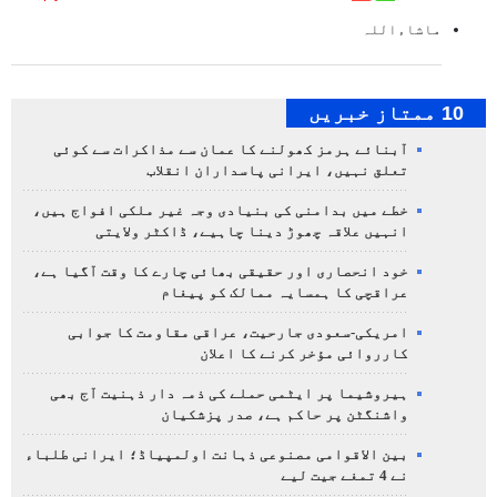
ماشاءاللہ
10 ممتاز خبریں
آبنائے ہرمز کھولنے کا عمان سے مذاکرات سے کوئی
تعلق نہیں، ایرانی پاسداران انقلاب
خطے میں بدامنی کی بنیادی وجہ غیر ملکی افواج ہیں،
انہیں علاقہ چھوڑ دینا چاہیے، ڈاکٹر ولایتی
خود انحصاری اور حقیقی بھائی چارے کا وقت آگیا ہے،
عراقچی کا ہمسایہ ممالک کو پیغام
امریکی-سعودی جارحیت، عراقی مقاومت کا جوابی
کارروائی مؤخر کرنے کا اعلان
ہیروشیما پر ایٹمی حملے کی ذمہ دار ذہنیت آج بھی
واشنگٹن پر حاکم ہے، صدر پزشکیان
بین الاقوامی مصنوعی ذہانت اولمپیاڈ؛ ایرانی طلباء
نے 4 تمغے جیت لیے