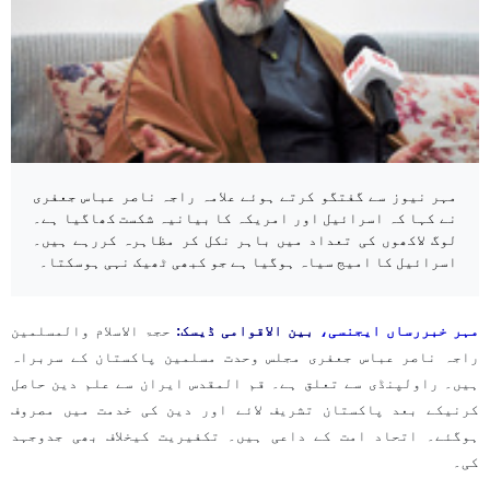
مہر نیوز سے گفتگو کرتے ہوئے علامہ راجہ ناصر عباس جعفری
نے کہا کہ اسرائیل اور امریکہ کا بیانیہ شکست کھاگیا ہے۔
لوگ لاکھوں کی تعداد میں باہر نکل کر مظاہرہ کررہے ہیں۔
اسرائیل کا امیج سیاہ ہوگیا ہے جو کبھی ٹھیک نہی ہوسکتا۔
مہر خبررساں ایجنسی،
بین الاقوامی ڈیسک:
حجۃ الاسلام والمسلمین
راجہ ناصر عباس جعفری مجلس وحدت مسلمین پاکستان کے سربراہ
ہیں۔ راولپنڈی سے تعلق ہے۔ قم المقدس ایران سے علم دین حاصل
کرنیکے بعد پاکستان تشریف لائے اور دین کی خدمت میں مصروف
ہوگئے۔ اتحاد امت کے داعی ہیں۔ تکفیریت کیخلاف بھی جدوجہد
کی۔