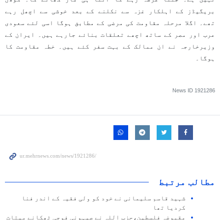
بریگیڈز کے اہلکار غزہ سے نکلنے کے بعد خوشی سے اچھل رہے
تھے۔ اگلا مرحلہ مقاومت کی مرضی کے مطابق ہوگا اسی لئے سعودی
عرب اور مصر کے ساتھ اچھے تعلقات بنائے جارہے ہیں۔ ایران کے
وزیرخارجہ نے ان ممالک کے بہت سفر کئے ہیں۔ خطہ مقاومت کا
ہوگا۔
News ID
1921286
مطالب مرتبط
شہید قاسم سلیمانی نے خود کو ولی فقیہ کے اندر فنا
کردیا تھا
مقبوضہ فلسطین،حزب اللہ نے صیہونی فوجی ٹھکانے میتات