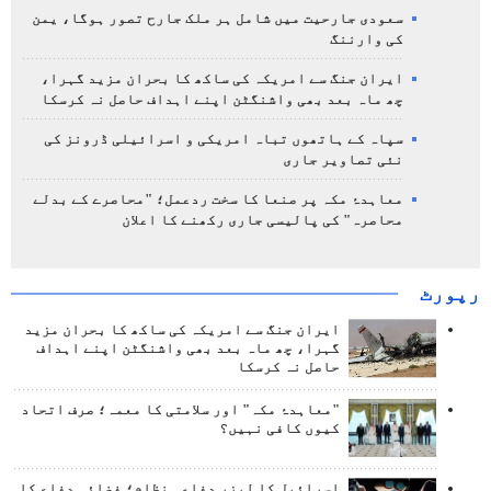
سعودی جارحیت میں شامل ہر ملک جارح تصور ہوگا، یمن
کی وارننگ
ایران جنگ سے امریکہ کی ساکھ کا بحران مزید گہرا،
چھ ماہ بعد بھی واشنگٹن اپنے اہداف حاصل نہ کرسکا
سپاہ کے ہاتھوں تباہ امریکی و اسرائیلی ڈرونز کی
نئی تصاویر جاری
معاہدۂ مکہ پر صنعا کا سخت ردعمل؛ "محاصرے کے بدلے
محاصرہ" کی پالیسی جاری رکھنے کا اعلان
رپورٹ
ایران جنگ سے امریکہ کی ساکھ کا بحران مزید
گہرا، چھ ماہ بعد بھی واشنگٹن اپنے اہداف
حاصل نہ کرسکا
"معاہدۂ مکہ" اور سلامتی کا معمہ؛ صرف اتحاد
کیوں کافی نہیں؟
اسرائیل کا لیزر دفاعی نظام؛ فضائی دفاع کا