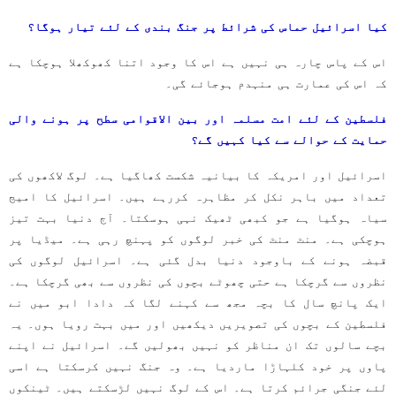
کیا اسرائیل حماس کی شرائط پر جنگ بندی کے لئے تیار ہوگا؟
اس کے پاس چارہ ہی نہیں ہے اس کا وجود اتنا کھوکھلا ہوچکا ہے
کہ اس کی عمارت ہی منہدم ہوجائے گی۔
فلسطین کے لئے امت مسلمہ اور بین الاقوامی سطح پر ہونے والی
حمایت کے حوالے سے کیا کہیں گے؟
اسرائیل اور امریکہ کا بیانیہ شکست کھاگیا ہے۔ لوگ لاکھوں کی
تعداد میں باہر نکل کر مظاہرہ کررہے ہیں۔ اسرائیل کا امیج
سیاہ ہوگیا ہے جو کبھی ٹھیک نہی ہوسکتا۔ آج دنیا بہت تیز
ہوچکی ہے۔ منٹ منٹ کی خبر لوگوں کو پہنچ رہی ہے۔ میڈیا پر
قبضہ ہونے کے باوجود دنیا بدل گئی ہے۔ اسرائیل لوگوں کی
نظروں سے گرچکا ہے حتی چھوٹے بچوں کی نظروں سے بھی گرچکا ہے۔
ایک پانچ سال کا بچہ مجھ سے کہنے لگا کہ دادا ابو میں نے
فلسطین کے بچوں کی تصویریں دیکھیں اور میں بہت رویا ہوں۔ یہ
بچے سالوں تک ان مناظر کو نہیں بھولیں گے۔ اسرائیل نے اپنے
پاوں پر خود کلہاڑا ماردیا ہے۔ وہ جنگ نہیں کرسکتا ہے اسی
لئے جنگی جرائم کرتا ہے۔ اس کے لوگ نہیں لڑسکتے ہیں۔ ٹینکوں