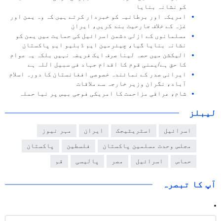
کو نشانہ بنایا
امریکہ اور برطانیہ کو خبردار کرتے ہیں کہ وہ یمن اور
غزہ کے خلاف جارحیت بند کریں، ایران
مسلمانوں کے ازلی دشمن اسرائیل کی حمایت میں یمن کو
نشانہ بنایا گیا، چیئرمین ایم ڈبلیو ایم پاکستان
الیکشن میں حصہ لینا صرف ایک فریضہ نہیں بلکہ یہ عوام
کا حق ہے/یمنی قوم کا اقدام جہاد فی سبیل اللہ ہے
ایرانی صدر کے نمائندہ خصوصی افغانستان کا دورہ اسلام
آباد، نگران وزیر خارجہ سے ملاقات
شام، عراقی مزاحمت کا امریکی فوجی بیس پر نیا حملہ
لیبلز
اسرائيل
اسٹریٹیجک
ایران
مہر نیوز
مجلس وحدت مسلمین پاکستان
فلسطین
پاکستان
حماس
اسرائیل
مصر
پالیسی
قم
آپ کا تبصرہ