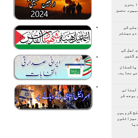
ا بحری
ہیں، محسن
یلی کی
دو سینئر
 تیل کی
و گئیں
 پاکستان
عی معاہدہ
 لبنانی
 بوجھ کر
لح گروہوں
 میزائلوں
دیا