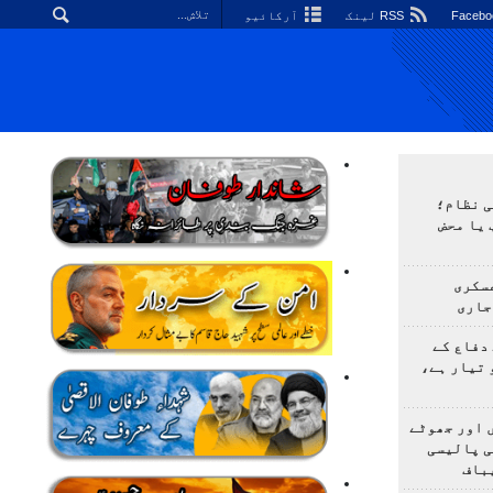
RSS لینک
آرکائیو
ی نظام؛
 یا محض
سکری
جاری
دفاع کے
 تیار ہے،
 اور جھوٹے
ی پالیسی
باف