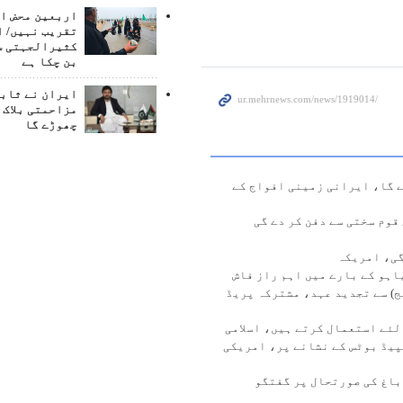
اربعین محض ا
تقریب نہیں/ ا
کثیرالجہتی س
بن چکا ہے
ایران نے ثابت
مزاحمتی بلاک 
چھوڑے گا
ے گا، ایرانی زمینی افواج کے
وم سختی سے دفن کر دے گی
گی، امریکہ
اہو کے بارے میں اہم راز فاش
) سے تجدید عہد، مشترکہ پریڈ
لئے استعمال کرتے ہیں، اسلامی
پیڈ بوٹس کے نشانے پر، امریکی
باغ کی صورتحال پر گفتگو