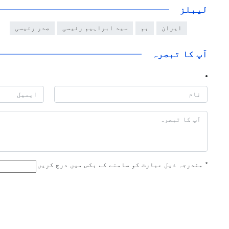
لیبلز
ایران
بم
سید ابراہیم رئیسی
صدر رئیسی
آپ کا تبصرہ
*
مندرجہ ذیل عبارت کو سامنے کے بکس میں درج کریں