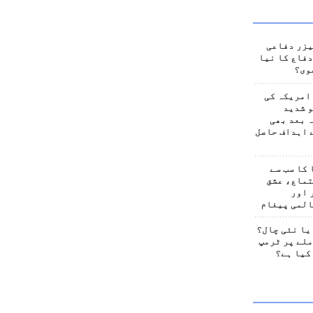
یزر دفاعی
فاع کا نیا
وی؟
امریکہ کی
 شدید
 بعد بھی
 اہداف حاصل
کا سب سے
تماع، عشق
 اور
المی پیغام
یا نئی چال؟
لے پر ٹرمپ
کیا ہے؟