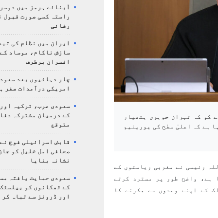
آبنائے ہرمز میں دوسر
راستہ کسی صورت قبول ن
رضائی
ایران میں نظام کی تبد
سازش ناکام، موساد کے 
افسران برطرف
چار دہائیوں بعد سعودی
امریکی درآمدات صفر ہ
سعودی عرب، ترکیہ اور
کے درمیان مشترکہ دفا
ے کو کہ تہران جوہری ہتھیار
متوقع
 ہے کہ اعلیٰ سطح کی یورینیم
قابض اسرائیلی فوج نے
صحافی امل خلیل کو جان
نشانہ بنایا
لہ رئیسی نے مغربی ریاستوں کے
سعودی حمایت یافتہ مس
 ہے، واضح طور پر مسترد کرتے
کے ٹھکانوں کو بیلسٹک
ک کے اپنے وعدوں سے مکرنے کا
اور ڈرونز سے تباہ کر 