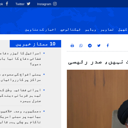
Facebook
Twitter
Instagram
کهيل
تصاوير
ویڈیو
ٹيكنالوجي
اخبار کے عناوین
10 ممتاز خبریں
اسرائیل کا لیزر دفاع
فضائی دفاع کا نیا باب
 نہیں، صدر رئیسی
دعوی؟
یمنی افواج کی سعودی ع
مراکز پر کارروائیاں 
ایرانی فضائیہ وطن کے 
لیے ہر قربانی دینے کو
جنرل بہمرد
دھمکیوں، وعدہ خلافیوں
بیانیے پر مبنی امریک
ناکام ہو چکی ہے، قالی