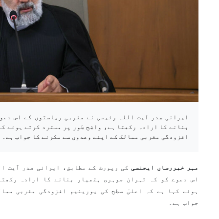
ایرانی صدر آیت اللہ رئیسی نے مغربی ریاستوں کے اس دعو
بنانے کا ارادہ رکھتا ہے، واضح طور پر مسترد کرتے ہوئے کہا
افزودگی مغربی ممالک کے اپنے وعدوں سے مکرنے کا جواب ہے۔
مہر خبررساں ایجنسی
کی رپورٹ کے مطابق، ایرانی صدر آیت ال
اس دعوے کو کہ تہران جوہری ہتھیار بنانے کا ارادہ رکھتا
ہوئے کہا ہے کہ اعلیٰ سطح کی یورینیم افزودگی مغربی ممال
جواب ہے۔