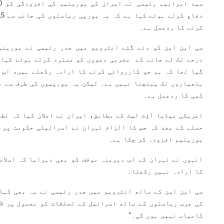
کرنے کا ردعمل ہے۔
سی این این کو دئے گئے انٹرویو میں صدر رئیسی نے یورینی
درجے تک لے جانے کے مغربی دعووں کو مسترد کرتے ہوئے کہا، 
گیا تھا کہ ہم جو کارروائی کرنے کا ارادہ رکھتے ہیں، اس 
ہتھیاروں تک پہنچنا نہیں ہے۔ لیکن یہ یورپیوں کی طرف سے م
کمی کا ردعمل ہے۔
امریکی میڈیا آؤٹ لیٹ کے مطابق، ایران نے اعلان کیا کہ نطن
یورینیم افزودہ کر چکا ہے۔
انہوں نے تہران کے اس دیرینہ موقف کو بھی دہرایا کہ اسلام
کا ارادہ نہیں رکھتا۔
سی این این کے ساتھ انٹرویو میں صدر رئیسی نے یہ بھی کہا
کی عرب ریاستوں کے ساتھ اسرائیل کے تعلقات کو معمول پر لا
کامیاب نہیں ہوں گی۔"