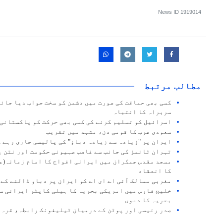
News ID
1919014
مطالب مرتبط
کسی بھی حماقت کی صورت میں دشمن کو سخت جواب دیا جائ
سربراہ کا انتباہ
اسرائیل کو تسلیم کرنے کی کسی بھی حرکت کو پاکستانی ق
سعودی عرب کا قومی دن، مشہد میں تقریب
ایران پر "زیادہ سے زیادہ دباؤ" کی پالیسی جاری رہے 
تہران ٹائمز کی جانب سے غاصب صہیونی حکومت اور نتن ی
مسجد مقدس جمکران میں ایرانی افواج کا امام زمانہ(عج
کا انعقاد
مغربی ممالک آئی اے ای اے کو ایران پر دباو ڈالنے کے 
خلیج فارس میں امریکی بحریہ کا ہیلی کاپٹر ایرانی س
بحریہ کا دعوی
صدر رئیسی اور پوٹن کے درمیان ٹیلیفونک رابطہ، قرہ 