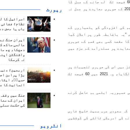
سید ابراہیم رئیسی نے ایران کی یورینیم کی افزودگی کو 60 فیصد تک لے جانے کے عمل کا
رپورٹ
دفاع کرتے ہوئے کہا ہے کہ یہ یورپی ریاستوں کی جانب سے 2015 کے جوہری معاہدے پر عمل نہ
اسرائیل کا ل
نظام؛ فضائی د
م کی افزودگی کو ہتھیاروں کے
باب یا محض دع
"یہ باضابطہ طور پر اعلان کیا
ایران جنگ نے 
کا مقصد کسی بھی قسم کے جوہری
عالمی ساکھ کو
عاہدے پر عملدرآمد کے عزم میں
دھچکا، چھ ماہ
واشنگٹن اپنے
نہ کرسکا
ز میں اس کی جوہری تنصیبات پر
اربعین؛ دنیا 
حملے کے بعد کہ جس کا الزام تہران نے اسرائیلی حکومت پر لگایا، وہ 2021 میں 60 فیصد تک
بڑا پرامن اج
حسینؑ، ایثار
انسانیت کا ع
ی جمہوریہ ایٹمی بم حاصل کرنے
جنگ میں وقفہ 
ایران کے معام
کی حکمت عملی 
 کہ سعودی عرب سمیت خلیج فارس
نے کی امریکی ثالثی کی کوششیں
انٹرويو