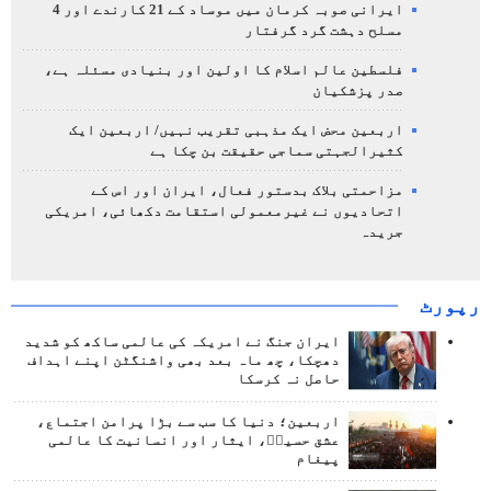
ایرانی صوبہ کرمان میں موساد کے 21 کارندے اور 4
مسلح دہشت گرد گرفتار
فلسطین عالم اسلام کا اولین اور بنیادی مسئلہ ہے،
صدر پزشکیان
اربعین محض ایک مذہبی تقریب نہیں/ اربعین ایک
کثیرالجہتی سماجی حقیقت بن چکا ہے
مزاحمتی بلاک بدستور فعال، ایران اور اس کے
اتحادیوں نے غیرمعمولی استقامت دکھائی، امریکی
جریدہ
رپورٹ
ایران جنگ نے امریکہ کی عالمی ساکھ کو شدید
دھچکا، چھ ماہ بعد بھی واشنگٹن اپنے اہداف
حاصل نہ کرسکا
اربعین؛ دنیا کا سب سے بڑا پرامن اجتماع،
عشق حسینؑ، ایثار اور انسانیت کا عالمی
پیغام