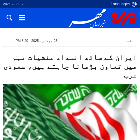
7 اگست، 2026
دنیا
23 جولائی، 2025، 8:20 PM
ایران کے ساتھ انسداد منشیات مہم
میں تعاون بڑھانا چاہتے ہیں، سعودی
عرب