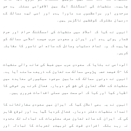
چاہیے۔ منشیات کی اسمگلنگ ایک بین الاقوامی مسئلہ ہے جو
سرحدوں اور براعظموں سے ماورا ہے، اور اسی لیے ممالک کے
درمیان مشترکہ کوششیں ناگزیر ہیں۔
انہوں نے کہا کہ اسلام میں منشیات کی اسمگلنگ حرام اور جرم
شمار ہوتی ہے، اور ایران و سعودی عرب جیسے اسلامی ممالک کو
چاہیے کہ وہ تمام دستیاب وسائل کے ساتھ اس ناسور کا مقابلہ
کریں۔
الوداعی نے بتایا کہ سعودی عرب میں ضبط کی جانے والی منشیات
کا ۵۰ فیصد حصہ پڑوسی ممالک سے تعاون کے ذریعے سامنے آیا ہے۔
انہوں نے دونوں ممالک کے مابین موجود سیکیورٹی معاہدے میں
منشیات کے خلاف تعاون کی شق کو دوبارہ فعال کرنے پر خوشی کا
اظہار کیا اور کہا کہ اس سمت میں عملی اقدامات ضروری ہیں۔
انہوں نے یہ بھی اعلان کیا کہ ایران میں سعودی سفارتخانے کا
انسداد منشیات دفتر دوبارہ فعال کردیا گیا ہے اور توقع ظاہر
کی کہ ایران کے ساتھ تعاون صرف معلومات کے تبادلے تک محدود
نہ رہے بلکہ افرادی قوت کی تربیت، تجربات کا تبادلہ اور