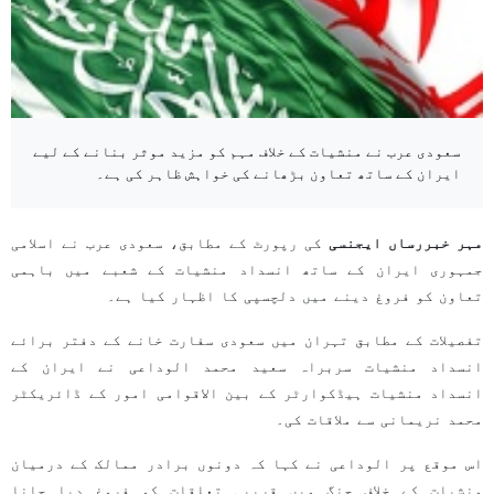
سعودی عرب نے منشیات کے خلاف مہم کو مزید موثر بنانے کے لیے
ایران کے ساتھ تعاون بڑھانے کی خواہش ظاہر کی ہے۔
مہر خبررساں ایجنسی
کی رپورٹ کے مطابق، سعودی عرب نے اسلامی
جمہوری ایران کے ساتھ انسداد منشیات کے شعبے میں باہمی
تعاون کو فروغ دینے میں دلچسپی کا اظہار کیا ہے۔
تفصیلات کے مطابق تہران میں سعودی سفارت خانے کے دفتر برائے
انسداد منشیات سربراہ سعید محمد الوداعی نے ایران کے
انسداد منشیات ہیڈکوارٹر کے بین الاقوامی امور کے ڈائریکٹر
محمد نریمانی سے ملاقات کی۔
اس موقع پر الوداعی نے کہا کہ دونوں برادر ممالک کے درمیان
منشیات کے خلاف جنگ میں قریبی تعلقات کو فروغ دیا جانا