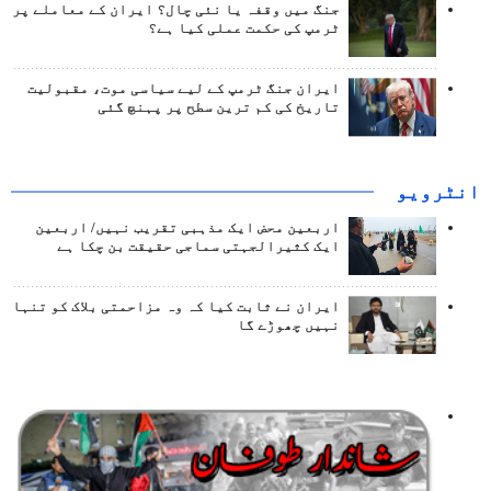
جنگ میں وقفہ یا نئی چال؟ ایران کے معاملے پر
ٹرمپ کی حکمت عملی کیا ہے؟
ایران جنگ ٹرمپ کے لیے سیاسی موت، مقبولیت
تاریخ کی کم ترین سطح پر پہنچ گئی
انٹرويو
اربعین محض ایک مذہبی تقریب نہیں/ اربعین
ایک کثیرالجہتی سماجی حقیقت بن چکا ہے
ایران نے ثابت کیا کہ وہ مزاحمتی بلاک کو تنہا
نہیں چھوڑے گا