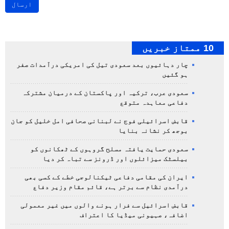
ارسال
10 ممتاز خبریں
چار دہائیوں بعد سعودی تیل کی امریکی درآمدات صفر
ہو گئیں
سعودی عرب، ترکیہ اور پاکستان کے درمیان مشترکہ
دفاعی معاہدہ متوقع
قابض اسرائیلی فوج نے لبنانی صحافی امل خلیل کو جان
بوجھ کر نشانہ بنایا
سعودی حمایت یافتہ مسلح گروہوں کے ٹھکانوں کو
بیلسٹک میزائلوں اور ڈرونز سے تباہ کر دیا
ایران کی مقامی دفاعی ٹیکنالوجی خطے کے کسی بھی
درآمدی نظام سے برتر ہے، قائم مقام وزیر دفاع
قابض اسرائیل سے فرار ہونے والوں میں غیر معمولی
اضافہ، صہیونی میڈیا کا اعتراف