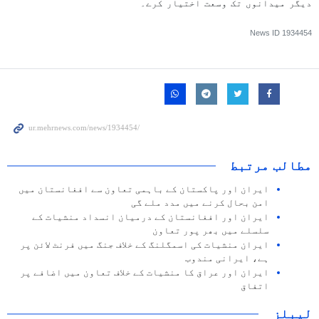
دیگر میدانوں تک وسعت اختیار کرے۔
News ID
1934454
مطالب مرتبط
ایران اور پاکستان کے باہمی تعاون سے افغانستان میں
امن بحال کرنے میں مدد ملے گی
ایران اور افغانستان کے درمیان انسداد منشیات کے
سلسلے میں بھر پور تعاون
ایران منشیات کی اسمگلنگ کے خلاف جنگ میں فرنٹ لائن پر
ہے، ایرانی مندوب
ایران اور عراق کا منشیات کے خلاف تعاون میں اضافے پر
اتفاق
لیبلز