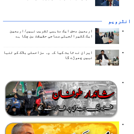
انٹرويو
اربعین محض ایک مذہبی تقریب نہیں/ اربعین
ایک کثیرالجہتی سماجی حقیقت بن چکا ہے
ایران نے ثابت کیا کہ وہ مزاحمتی بلاک کو تنہا
نہیں چھوڑے گا