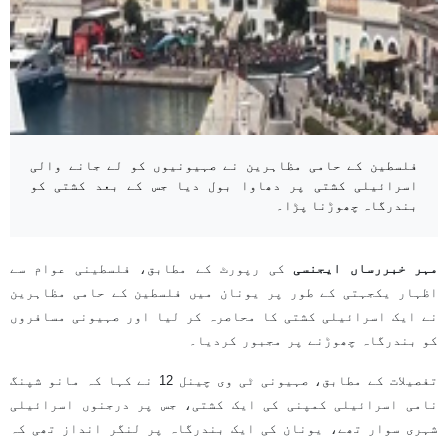
فلسطین کے حامی مظاہرین نے صہیونیوں کو لے جانے والی
اسرائیلی کشتی پر دھاوا بول دیا جس کے بعد کشتی کو
بندرگاہ چھوڑنا پڑا۔
مہر خبررساں ایجنسی
کی رپورٹ کے مطابق، فلسطینی عوام سے
اظہار یکجہتی کے طور پر یونان میں فلسطین کے حامی مظاہرین
نے ایک اسرائیلی کشتی کا محاصرہ کر لیا اور صہیونی مسافروں
کو بندرگاہ چھوڑنے پر مجبور کردیا۔
تفصیلات کے مطابق، صہیونی ٹی وی چینل 12 نے کہا کہ مانو شپنگ
نامی اسرائیلی کمپنی کی ایک کشتی، جس پر درجنوں اسرائیلی
شہری سوار تھے، یونان کی ایک بندرگاہ پر لنگر انداز تھی کہ