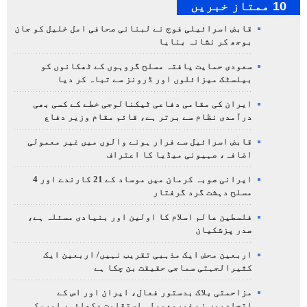
10 ممتاز خبریں
قابض اسرائیلی فوج نے لبنانی صحافی امل خلیل کو جان
بوجھ کر نشانہ بنایا
سعودی حمایت یافتہ مسلح گروہوں کے ٹھکانوں کو
بیلسٹک میزائلوں اور ڈرونز سے تباہ کر دیا
ایران کی مقامی دفاعی ٹیکنالوجی خطے کے کسی بھی
درآمدی نظام سے برتر ہے، قائم مقام وزیر دفاع
قابض اسرائیل سے فرار ہونے والوں میں غیر معمولی
اضافہ، صہیونی میڈیا کا اعتراف
ایرانی صوبہ کرمان میں موساد کے 21 کارندے اور 4
مسلح دہشت گرد گرفتار
فلسطین عالم اسلام کا اولین اور بنیادی مسئلہ ہے،
صدر پزشکیان
اربعین محض ایک مذہبی تقریب نہیں/ اربعین ایک
کثیرالجہتی سماجی حقیقت بن چکا ہے
مزاحمتی بلاک بدستور فعال، ایران اور اس کے
اتحادیوں نے غیرمعمولی استقامت دکھائی، امریکی