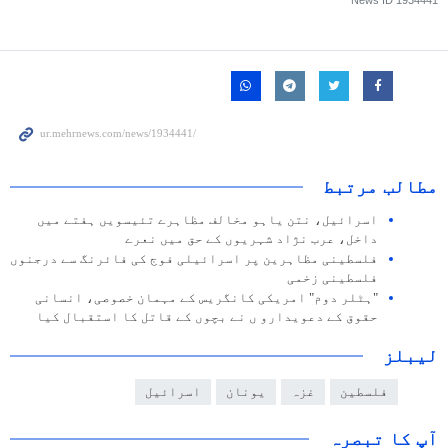
News ID
1934441
مطالب مرتبط
اسرائیل، نتن یاہو مخالف مظاہرے تئیسویں ہفتے میں
داخل، عرب نژاد شہریوں کے حق میں نعرے
فلسطینی مظاہرین پر اسرائیلی فوج کی فائرنگ سے درجنوں
فلسطینی زخمی
"ہٹلر دوم" امریکی کانگریس کے مہمان خصوصی، انسانی
حقوق کے دعویدارو ں نے بچوں کے قاتل کا استقبال کیا
لیبلز
فلسطین
غزہ
یونان
اسرائیل
آپ کا تبصرہ