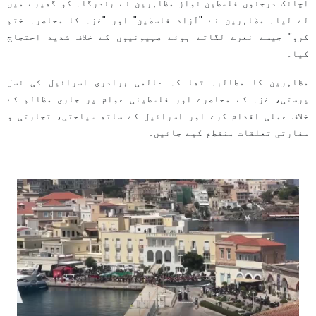
اچانک درجنوں فلسطین نواز مظاہرین نے بندرگاہ کو گھیرے میں
لے لیا۔ مظاہرین نے "آزاد فلسطین" اور "غزہ کا محاصرہ ختم
کرو" جیسے نعرے لگاتے ہوئے صہیونیوں کے خلاف شدید احتجاج
کیا۔
مظاہرین کا مطالبہ تھا کہ عالمی برادری اسرائیل کی نسل
پرستی، غزہ کے محاصرے اور فلسطینی عوام پر جاری مظالم کے
خلاف عملی اقدام کرے اور اسرائیل کے ساتھ سیاحتی، تجارتی و
سفارتی تعلقات منقطع کیے جائیں۔