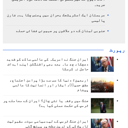
جریدہ
عربستان ایک اسٹریٹجک بحران میں پھنس چکا ہے، فارن
پالیسی
جنوبی لبنان کے دو علاقوں پر صہیونی فضائی حملے
رپورٹ
ایران جنگ نے امریکہ کی عالمی ساکھ کو شدید
دھچکا، چھ ماہ بعد بھی واشنگٹن اپنے اہداف
حاصل نہ کرسکا
اربعین؛ دنیا کا سب سے بڑا پرامن اجتماع،
عشق حسینؑ، ایثار اور انسانیت کا عالمی
پیغام
جنگ میں وقفہ یا نئی چال؟ ایران کے معاملے پر
ٹرمپ کی حکمت عملی کیا ہے؟
ایران جنگ ٹرمپ کے لیے سیاسی موت، مقبولیت
تاریخ کی کم ترین سطح پر پہنچ گئی