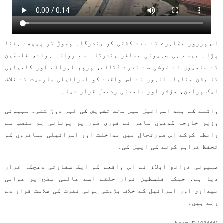
اس پرزور مظاہرے کے بعد کشتی کو بندرگاہ چھوڑ کر پیچھے ہٹنا
پڑا۔ جیسے ہی صہیونی مسافر بندرگاہ سے روانہ ہوئے، فلسطین
کے حامیوں نے خوشی سے نعرے لگائے، پرچم لہرائے اور کامیابی
کا جشن منایا۔ انہوں نے اس واقعے کو اسرائیلی جارحیت کے خلاف
ایک پرامن، مؤثر اور بامعنی ردعمل قرار دیا۔
واقعے کے بعد اسرائیل میں سخت تشویش کی لہر دوڑ گئی۔ صہیونی
وزیر خارجہ گدعون ساعر نے فوری طور پر یونانی ہم منصب سے
رابطہ کرکے اس صورتحال میں مداخلت اور اسرائیلی مسافروں کو
تحفظ فراہم کرنے کی اپیل کی۔
صہیونی ذرائع ابلاغ نے اس واقعے کو ایک سفارتی دھچکہ قرار
دیا ہے، جبکہ فلسطین نواز حلقے اسے عالمی سطح پر عوامی
بیداری اور اسرائیل کے خلاف بڑھتی ہوئی نفرت کی علامت قرار دے
رہے ہیں۔