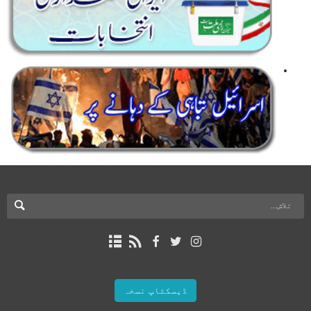
ڈیسکٹاپ نسخہ