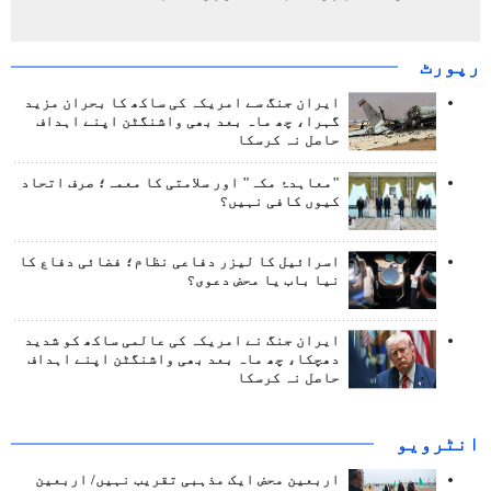
رپورٹ
ایران جنگ سے امریکہ کی ساکھ کا بحران مزید
گہرا، چھ ماہ بعد بھی واشنگٹن اپنے اہداف
حاصل نہ کرسکا
"معاہدۂ مکہ" اور سلامتی کا معمہ؛ صرف اتحاد
کیوں کافی نہیں؟
اسرائیل کا لیزر دفاعی نظام؛ فضائی دفاع کا
نیا باب یا محض دعوی؟
ایران جنگ نے امریکہ کی عالمی ساکھ کو شدید
دھچکا، چھ ماہ بعد بھی واشنگٹن اپنے اہداف
حاصل نہ کرسکا
انٹرويو
اربعین محض ایک مذہبی تقریب نہیں/ اربعین