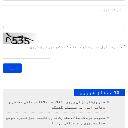
*
مندرجہ ذیل عبارت کو سامنے کے بکس میں درج کریں
ارسال
10 ممتاز خبریں
صدر پزشکیان کی رہبر انقلاب سے ملاقات، ملکی معاشی و
دفاعی امور پر تفصیلی گفتگو
سعودی عرب کے ساتھ سفارت کاری نتیجہ خیز نہیں، فوجی
جواب ضروری ہے، عراقی رہنما