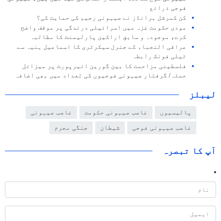
فوجی ذرائع
کن کمرشل برانڈز نے صیہونی رجیم کی حمایت کی؟
مودی حکومت غزہ میں اسرائیلی درندگی پر موقف واضح
کرے، موجودہ و سابق اراکین پارلیمنٹ کا مطالبہ
عراقی النجباء کے جنرل سیکرٹری کا اسماعیل ہنیہ سے
ٹیلی فونک رابطہ
فلسطینی مزاحمت کا بین گورین ائیرپورٹ پر میزائل
حملہ/ گرفتار صیہونی فوجیوں کی تعداد میں بھی اضافہ
لیبلز
پالیسیوں
غاصب صیہونی حکومت
غاصب صیہونی
غاصب صیہونی فوجی
شیطان
جنگی مجرم
آپ کا تبصرہ