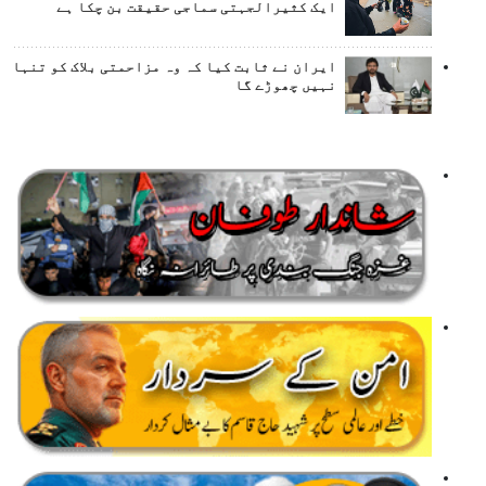
ایک کثیرالجہتی سماجی حقیقت بن چکا ہے
ایران نے ثابت کیا کہ وہ مزاحمتی بلاک کو تنہا
نہیں چھوڑے گا