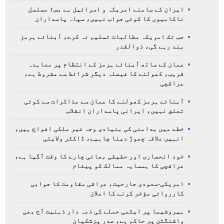
ایران کے سامنے امریکہ و اسرائیل بے بس؛ مسلسل
ناکامیوں کا کوئی جواب نہیں، سپاہ پاسداران
جب تک امریکہ مطالبات تسلیم نہ کرے، آبنائے ہرمز
بند رہے گی، ذوالقدر
عمان کے ساتھ آبنائے ہرمز کے انتظام پر معاہدہ
قریب، کھولنے کا فیصلہ دیگر شرائط سے مشروط ہے،
عراقچی
آبنائے ہرمز کھولنے کا عمان سے مذاکرات سے کوئی
تعلق نہیں، ایرانی پاسداران انقلاب
خطے میں بدامنی کی بنیادی وجہ غیر ملکی افواج ہیں،
انہیں علاقہ چھوڑ دینا چاہیے، ڈاکٹر ولایتی
خود انحصاری اور حقیقی بھائی چارے کا وقت آگیا ہے،
عراقچی کا ہمسایہ ممالک کو پیغام
امریکی-سعودی جارحیت، عراقی مقاومت کا جوابی
کارروائی مؤخر کرنے کا اعلان
ہیروشیما پر ایٹمی حملے کی ذمہ دار ذہنیت آج بھی
واشنگٹن پر حاکم ہے، صدر پزشکیان