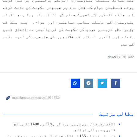
بعض ممالک منجملہ ہندوستان، امریکی پالیسیوں پر عمل کرتے
ہوئے فلسطینی عوام کے قتل عام پر صیہونی حکومت کی مذمت کرنے
کے بجائے فلسطین کی تحریک حماس کو نشانہ بنا رہا ہے، البتہ
ہندوستان کی مختلف سیاسی جماعتیں اور عوام، اپنے ملک کے
وزیراعظم نریندر مودی کی حکومت کی اس پالیسی سے اتفاق نہیں
رکھتے اور انھوں نے غزہ کے خلاف صیہونی جارحیت کی شدید مذمت
کی ہے۔
News ID
1919432
مطالب مرتبط
الاقصیٰ طوفان میں صہیونیوں کی ہلاکتیں 1400 تک پہنچ
گئیں، عبرانی ذرائع
صیہونی فوج کے 155 اہلکار حماس کی قید میں ہیں، صیہونی