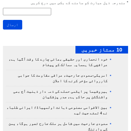
*
مندرجہ ذیل عبارت کو سامنے کے بکس میں درج کریں
ارسال
10 ممتاز خبریں
خود انحصاری اور حقیقی بھائی چارے کا وقت آگیا ہے،
عراقچی کا ہمسایہ ممالک کو پیغام
امریکی-سعودی جارحیت، عراقی مقاومت کا جوابی
کارروائی مؤخر کرنے کا اعلان
ہیروشیما پر ایٹمی حملے کی ذمہ دار ذہنیت آج بھی
واشنگٹن پر حاکم ہے، صدر پزشکیان
بین الاقوامی مصنوعی ذہانت اولمپیاڈ؛ ایرانی طلباء
نے 4 تمغے جیت لیے
سعودی جارحیت میں شامل ہر ملک جارح تصور ہوگا، یمن
کی وارننگ