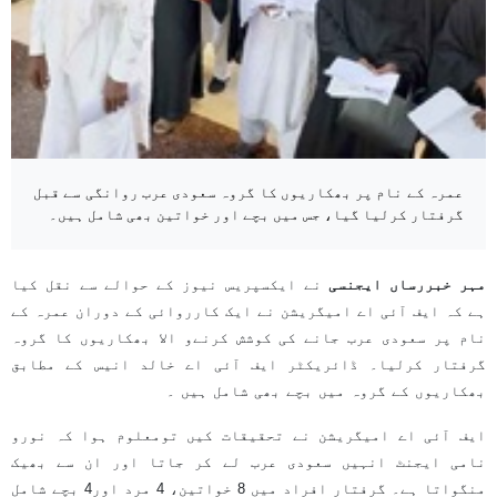
عمرہ کے نام پر بھکاریوں کا گروہ سعودی عرب روانگی سے قبل
گرفتار کرلیا گیا، جس میں بچے اور خواتین بھی شامل ہیں۔
مہر خبررساں ایجنسی
نے ایکسپریس نیوز کے حوالے سے نقل کیا
ہے کہ ایف آئی اے امیگریشن نے ایک کارروائی کے دوران عمرہ کے
نام پر سعودی عرب جانے کی کوشش کرنےو الا بھکاریوں کا گروہ
گرفتار کرلیا۔ ڈائریکٹر ایف آئی اے خالد انیس کے مطابق
بھکاریوں کے گروہ میں بچے بھی شامل ہیں ۔
ایف آئی اے امیگریشن نے تحقیقات کیں تومعلوم ہوا کہ نورو
نامی ایجنٹ انہیں سعودی عرب لے کر جاتا اور ان سے بھیک
منگواتا ہے۔ گرفتار افراد میں 8 خواتین، 4 مرد اور4 بچے شامل