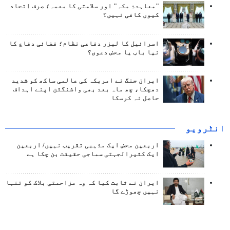
"معاہدۂ مکہ" اور سلامتی کا معمہ؛ صرف اتحاد
کیوں کافی نہیں؟
اسرائیل کا لیزر دفاعی نظام؛ فضائی دفاع کا
نیا باب یا محض دعوی؟
ایران جنگ نے امریکہ کی عالمی ساکھ کو شدید
دھچکا، چھ ماہ بعد بھی واشنگٹن اپنے اہداف
حاصل نہ کرسکا
انٹرويو
اربعین محض ایک مذہبی تقریب نہیں/ اربعین
ایک کثیرالجہتی سماجی حقیقت بن چکا ہے
ایران نے ثابت کیا کہ وہ مزاحمتی بلاک کو تنہا
نہیں چھوڑے گا