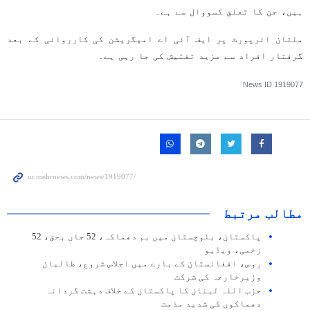
ہیں، جن کا تعلق کسووال سے ہے۔
ملتان ائرپورٹ پر ایف آئی اے امیگریشن کی کارروائی کے بعد
گرفتار افراد سے مزید تفتیش کی جا رہی ہے۔
News ID
1919077
مطالب مرتبط
پاکستان، بلوچستان میں بم دھماکہ، 52 جاں بحق، 52
زخمی، ویڈیو
روس، افغانستان کے بارے میں اجلاس شروع، طالبان
وزیرخارجہ کی شرکت
حزب اللہ لبنان کا پاکستان کے خلاف دہشت گردانہ
دھماکوں کی شدید مذمت