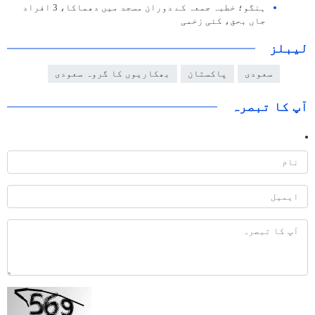
ہنگو؛ خطبہ جمعہ کے دوران مسجد میں دھماکا، 3 افراد
جاں بحق، کئی زخمی
لیبلز
سعودی
پاکستان
بھکاریوں کا گروہ سعودی
آپ کا تبصرہ