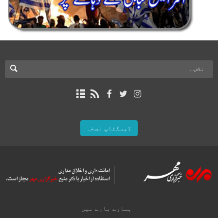
ڈیسکٹاپ نسخہ
ہمارے بارے میں