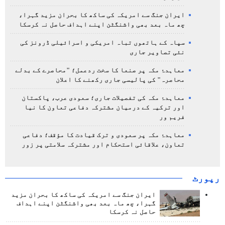
ایران جنگ سے امریکہ کی ساکھ کا بحران مزید گہرا،
چھ ماہ بعد بھی واشنگٹن اپنے اہداف حاصل نہ کرسکا
سپاہ کے ہاتھوں تباہ امریکی و اسرائیلی ڈرونز کی
نئی تصاویر جاری
معاہدۂ مکہ پر صنعا کا سخت ردعمل؛ "محاصرے کے بدلے
محاصرہ" کی پالیسی جاری رکھنے کا اعلان
معاہدۂ مکہ کی تفصیلات جاری؛ سعودی عرب، پاکستان
اور ترکیہ کے درمیان مشترکہ دفاعی تعاون کا نیا
فریم ور
معاہدۂ مکہ پر سعودی و ترک قیادت کا مؤقف؛ دفاعی
تعاون، علاقائی استحکام اور مشترکہ سلامتی پر زور
رپورٹ
ایران جنگ سے امریکہ کی ساکھ کا بحران مزید
گہرا، چھ ماہ بعد بھی واشنگٹن اپنے اہداف
حاصل نہ کرسکا