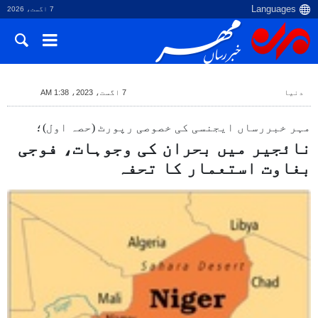
7 اگست، 2026
دنیا
7 اگست، 2023، 1:38 AM
مہر خبررساں ایجنسی کی خصوصی رپورٹ (حصہ اول)؛
نائجیر میں بحران کی وجوہات، فوجی
بغاوت استعمار کا تحفہ