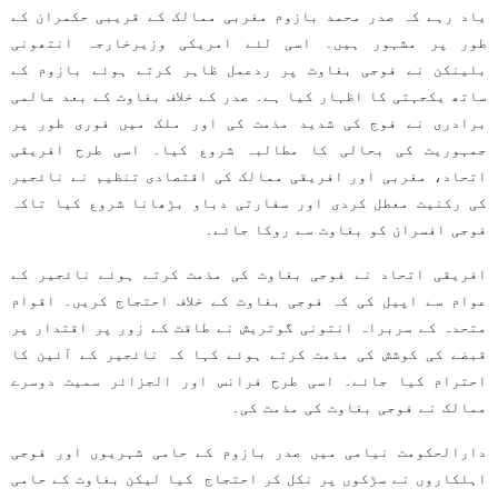
یاد رہے کہ صدر محمد بازوم مغربی ممالک کے قریبی حکمران کے
طور پر مشہور ہیں۔ اسی لئے امریکی وزیرخارجہ انتھونی
بلینکن نے فوجی بغاوت پر ردعمل ظاہر کرتے ہوئے بازوم کے
ساتھ یکجہتی کا اظہار کیا ہے۔ صدر کے خلاف بغاوت کے بعد عالمی
برادری نے فوج کی شدید مذمت کی اور ملک میں فوری طور پر
جمہوریت کی بحالی کا مطالبہ شروع کیا۔ اسی طرح افریقی
اتحاد، مغربی اور افریقی ممالک کی اقتصادی تنظیم نے نائجیر
کی رکنیت معطل کردی اور سفارتی دباو بڑھانا شروع کیا تاکہ
فوجی افسران کو بغاوت سے روکا جائے۔
افریقی اتحاد نے فوجی بغاوت کی مذمت کرتے ہوئے نائجیر کے
عوام سے اپیل کی کہ فوجی بغاوت کے خلاف احتجاج کریں۔ اقوام
متحدہ کے سربراہ انتونی گوتریش نے طاقت کے زور پر اقتدار پر
قبضے کی کوشش کی مذمت کرتے ہوئے کہا کہ نائجیر کے آئین کا
احترام کیا جائے۔ اسی طرح فرانس اور الجزائر سمیت دوسرے
ممالک نے فوجی بغاوت کی مذمت کی۔
دارالحکومت نیامی میں صدر بازوم کے حامی شہریوں اور فوجی
اہلکاروں نے سڑکوں پر نکل کر احتجاج کیا لیکن بغاوت کے حامی