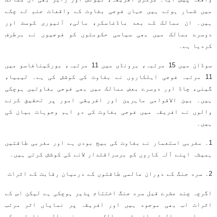
میں شمار ہوتے ہیں جہاں فوجی بغاوت کے واقعات جنم لے چکے
ہیں۔ ان ممالک کے بعد ماڈغاسکر، مالی، آئیوری کوسٹ اور
دوسرے ممالک میں بھی سیاسی حکومتوں کو فوجیوں نے برطرف
کردیا ہے۔
سوڈان میں 15 مرتبہ، برونڈی میں 11 مرتبہ، بورکینافاسو میں
11 مرتبہ فوجی اہلکاروں نے بغاوت کی کوشش کی ہے۔ لیبیا،
گینی، چاڈ اور دوسرے بعض ممالک میں بھی فوجی بغاوتیں ہوچکی
ہیں۔ بین الاقوامی ماہرین اور افریقی امور پر تحقیق کرنے
والوں نے افریقہ میں فوجی بغاوت کی دو اہم وجوہات بیان کی
ہیں۔
1۔ مغربی استعمار نے بغاوت کی بیج بودی ہے اور مغربی طاقتیں
ہمیشہ اپنے آلہ کاروں کو برسراقتدار لانے کی کوشش کرتی ہیں۔
2۔ سرد جنگ کے دوران عالمی طاقتوں کے درمیان رقابت کے اثرات
اگرچہ چند عشرے قبل سرد جنگ اختتام پذیر ہوچکی ہے لیکن اس کے
اثرات اب بھی موجود ہیں اور افریقہ پر نمایاں اثر مرتب
ہورہا ہے۔ البتہ افریقی ممالک میں ہونے والی بغاوتوں کی