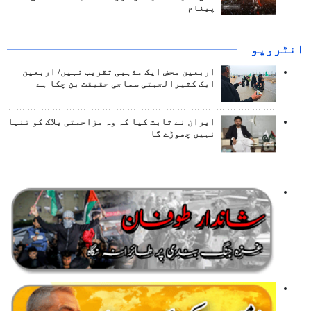
پیغام
انٹرويو
اربعین محض ایک مذہبی تقریب نہیں/ اربعین
ایک کثیرالجہتی سماجی حقیقت بن چکا ہے
ایران نے ثابت کیا کہ وہ مزاحمتی بلاک کو تنہا
نہیں چھوڑے گا