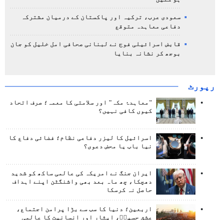
سعودی عرب، ترکیہ اور پاکستان کے درمیان مشترکہ
دفاعی معاہدہ متوقع
قابض اسرائیلی فوج نے لبنانی صحافی امل خلیل کو جان
بوجھ کر نشانہ بنایا
رپورٹ
"معاہدۂ مکہ" اور سلامتی کا معمہ؛ صرف اتحاد
کیوں کافی نہیں؟
اسرائیل کا لیزر دفاعی نظام؛ فضائی دفاع کا
نیا باب یا محض دعوی؟
ایران جنگ نے امریکہ کی عالمی ساکھ کو شدید
دھچکا، چھ ماہ بعد بھی واشنگٹن اپنے اہداف
حاصل نہ کرسکا
اربعین؛ دنیا کا سب سے بڑا پرامن اجتماع،
عشق حسینؑ، ایثار اور انسانیت کا عالمی