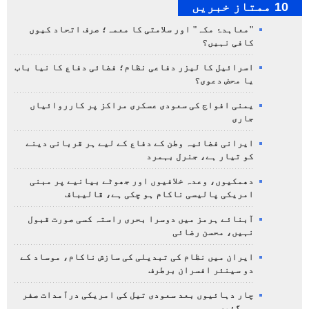
10 ممتاز خبریں
"معاہدۂ مکہ" اور سلامتی کا معمہ؛ صرف اتحاد کیوں
کافی نہیں؟
اسرائیل کا لیزر دفاعی نظام؛ فضائی دفاع کا نیا باب
یا محض دعوی؟
یمنی افواج کی سعودی عسکری مراکز پر کارروائیاں
جاری
ایرانی فضائیہ وطن کے دفاع کے لیے ہر قربانی دینے
کو تیار ہے، جنرل بہمرد
دھمکیوں، وعدہ خلافیوں اور جھوٹے بیانیے پر مبنی
امریکی پالیسی ناکام ہو چکی ہے، قالیباف
آبنائے ہرمز میں دوسرا بحری راستہ کسی صورت قبول
نہیں، محسن رضائی
ایران میں نظام کی تبدیلی کی سازش ناکام، موساد کے
دو سینئر افسران برطرف
چار دہائیوں بعد سعودی تیل کی امریکی درآمدات صفر
ہو گئیں