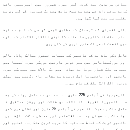
فضائی سرحدین بند کردی گئی ہیں۔ شہروں میں ایمرجنسی نافذ
کرتے ہوئے رات دس بجے سے صبح پانچ بجے تک شہریوں کو گھروں سے
نکلنے سے منع کیا گیا ہے۔
باغی افسران کے ترجمان کے مطابق قومی کونسل کے نام سے ایک
ادارہ ملک کا کنٹرول سنبھالے گا لیکن انتقال اقتدار کے بارے
میں تفصلات ابھی تک جاری نہیں کی گئی ہیں۔
قابل ذکر بات ہے کہ نائجیر کے ہمسایہ تینوں ممالک چاڈ، مالی
اور بورکینافاسو میں بھی فوجی غاوتیں ہوچکی ہیں۔ لیبیا بھی
ہمسایہ ملک شمار ہوتا ہے جہاں ابھی تک حالات غیر مستحکم ہیں۔
نائجیر اور نائجیریا ایک دوسرے سے مشابہ نام رکھتے ہیں لیکن
دونوں الگ الگ ملک کے نام ہیں۔
نائیجیریا کی آبادی 225 ملین ہے۔ سمندر سے متصل ہونے کی وجہ
سے نائجیریا افریقہ کا اقتصادی طاقت اور روشن مستقبل کا
حامل ملک ہے جبکہ نائجیر کی آبادی 25 ملین اور خشکی میں گھرا
ہوا ملک ہے جس کی وجہ سے اقتصادی اور معاشی حالات نازک ہیں۔
نائجیر غربت کے لحاظ سے دنیا کا غریب ترین ملک ہے۔ تعلیم اور
صحت کی سہولیات نہ ہونے کے برابر اور شہروں اور قصبوں میں