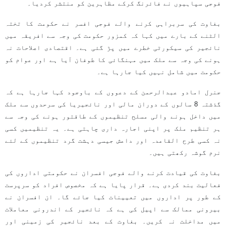
فوجی سپاہیوں نے فائرنگ کرکے مظاہرین کو منتشر کردیا۔
بغاوت کی سربراہی کرنے والے فوجی افسر نے حکومت کا تختہ
الٹنے کے بارے میں کہا کہ کمزور حکومت کی وجہ سے افریقہ میں
نائجیر کی سیکورٹی خطرے میں پڑ گئی ہے۔ اقتصادی اصلاحات نہ
ہونے کی وجہ سے ملک میں مہنگائی کا طوفان آیا ہے اور عوام کو
حکومت میں شامل نہیں کیا جارہا ہے۔
جنرل امادو عبدالرحمن کے دعووں کے باوجود کہا جارہا ہے کہ
گذشتہ 8 سالوں کے دوران مالی اور نائجیریا کی سرحدوں سے ملک
میں داخل ہونے والی مسلح تنظیموں کے طاقتور ہونے کی وجہ سے
ہر تنظیم ملک پر اپنی اجارہ داری چاہتی ہے۔ یہ تنظیمیں کسی
نہ کسی طرح القاعدہ اور داعش جیسی دہشت گرد تنظیموں کے لئے
نرم گوشہ رکھتی ہیں۔
بغاوت کی قیادت کرنے والے فوجی افسران نے حکومتی اداروں کی
فعالیت بند کردی ہے۔ قرار پایا ہے کہ مخصوص افراد کو سرپرست
کے طور پر اداروں میں تعیینات کیا جائے گا۔ ان افسران نے
بیرونی ممالک سے اپیل کی ہے کہ نائجیر کے اندرونی معاملات
میں مداخلت نہ کریں۔ بغاوت کے بعد نائجیر کی زمینی اور