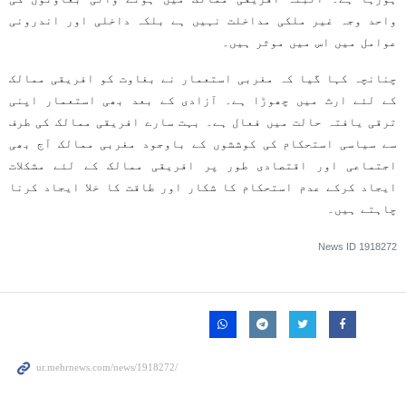
واحد وجہ غیر ملکی مداخلت نہیں ہے بلکہ داخلی اور اندرونی
عوامل میں اس میں موثر ہیں۔
چنانچہ کہا گیا کہ مغربی استعمار نے بغاوت کو افریقی ممالک
کے لئے ارث میں چھوڑا ہے۔ آزادی کے بعد بھی استعمار اپنی
ترقی یافتہ حالت میں فعال ہے۔ بہت سارے افریقی ممالک کی طرف
سے سیاسی استحکام کی کوششوں کے باوجود مغربی ممالک آج بھی
اجتماعی اور اقتصادی طور پر افریقی ممالک کے لئے مشکلات
ایجاد کرکے عدم استحکام کا شکار اور طاقت کا خلا ایجاد کرنا
چاہتے ہیں۔
News ID
1918272