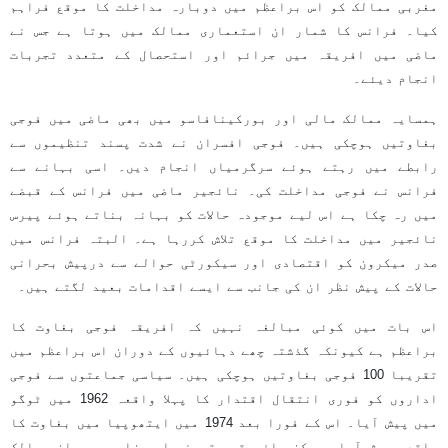
مغربی ممالک کو اس براعظم میں دوبارہ مداخلت کا موقع فراہم
کیا۔ فرانس کا شمار ان استعماری ممالک میں ہوتا ہے جس نے
ماضی میں افریقہ میں جرائم اور استحصال کے متعدد تجربات
انجام دیئے۔
ہمسایہ ممالک مالی اور بورکینافاسو میں بھی ماضی میں فوجی
بغاوتیں ہوچکی ہیں۔ فوجی افسران نے شدت پسند تنظیموں سے
رابطے میں رہتے ہوئے سرگرمیاں انجام دیں۔ اسی بہانے سے
فرانس نے فوجی مداخلت کی۔ نائجیر ماضی میں فرانس کے قبضے
میں رہ چکا ہے اس لیے موجودہ حالات کو بہانہ بناتے ہوئے پیرس
نائجیر میں مداخلت کا موقع تلاش کررہا ہے۔ البتہ فرانس میں
صدر میکرون کو اقتصادی اور سیکورٹی حوالے سے درپیش بحرانی
حالات کے پیش نظر ان کی جانب سے ایسے اقدامات بعید لگتے ہیں۔
اس بات میں کوئی مبالغہ نہیں کہ افریقہ فوجی بغاوت کا
براعظم ہے کیونکہ گذشتہ چھے دہائیوں کے دوران اس براعظم میں
تقریبا 100 فوجی بغاوتیں ہوچکی ہیں۔ سیاسی جماعتوں سے فوجی
اداروں کو فوری انتقال اقتدار کا پہلا واقعہ 1962 میں ٹوگو
میں پیش آیا۔ اس کے فورا بعد 1974 میں ایتھوپیا میں بغاوت کا
واقعہ پیش آیا۔ مرکزی افریقہ، تیونس اور زایر بھی ان ممالک