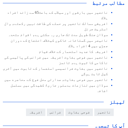
مطالب مرتبط
نائجير ميں بارشوں اور سيلاب کے باعث65 سے زائد افراد
ہلاک
افریقی ممالک نائجیر پر حملے کی طاقت نہیں رکھتے، وال
اسٹریٹ جرنل
سوڈان جنگ طویل مدت تک جاری رہ سکتی ہے، اقوام متحدہ
نائیجر میں گستاخانہ خاکوں کیخلاف احتجاج کے دوران
جھڑپ میں 4 افراد ہلاک
افریقہ کا جدید استعمار کے خلاف قیام
نائجیر میں فوجی بغاوت افریقہ میں فرانس کی پالیسی کی
ناکامی کا ثبوت ہے، ٹائمز
نائجیر میں بغاوت فرانسیسی استعمار کے تابوت میں آخری
کیل ثابت ہوگی
نائجیر میں فوجی بغاوت، صدارتی محل فوج کے محاصرے میں
سوڈان میں تنازعات بدستور جاری؛ کشیدگی میں مسلسل
اضافہ
لیبلز
نائجیر
فوجی بغاوت
فرانس
افریقہ
آپ کا تبصرہ