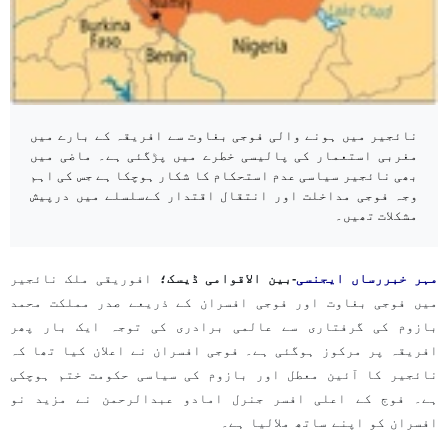
نائجیر میں ہونے والی فوجی بغاوت سے افریقہ کے بارے میں
مغربی استعمار کی پالیسی خطرے میں پڑگئی ہے۔ ماضی میں
بھی نائجیر سیاسی عدم استحکام کا شکار ہوچکا ہے جس کی اہم
وجہ فوجی مداخلت اور انتقال اقتدار کےسلسلے میں درپیش
مشکلات تھیں۔
مہر خبررساں ایجنسی
-بین الاقوامی ڈیسک؛
افوریقی ملک نائجیر
میں فوجی بغاوت اور فوجی افسران کے ذریعے صدر مملکت محمد
بازوم کی گرفتاری سے عالمی برادری کی توجہ ایک بار پھر
افریقہ پر مرکوز ہوگئی ہے۔ فوجی افسران نے اعلان کیا تھا کہ
نائجیر کا آئین معطل اور بازوم کی سیاسی حکومت ختم ہوچکی
ہے۔ فوج کے اعلی افسر جنرل امادو عبدالرحمن نے مزید نو
افسران کو اپنے ساتھ ملالیا ہے۔