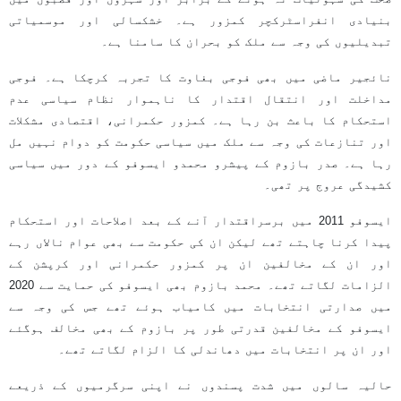
بنیادی انفراسٹرکچر کمزور ہے۔ خشکسالی اور موسمیاتی
تبدیلیوں کی وجہ سے ملک کو بحران کا سامنا ہے۔
نائجیر ماضی میں بھی فوجی بغاوت کا تجربہ کرچکا ہے۔ فوجی
مداخلت اور انتقال اقتدار کا ناہموار نظام سیاسی عدم
استحکام کا باعث بن رہا ہے۔ کمزور حکمرانی، اقتصادی مشکلات
اور تنازعات کی وجہ سے ملک میں سیاسی حکومت کو دوام نہیں مل
رہا ہے۔ صدر بازوم کے پیشرو محمدو ایسوفو کے دور میں سیاسی
کشیدگی عروج پر تھی۔
ایسوفو 2011 میں برسراقتدار آنے کے بعد اصلاحات اور استحکام
پیدا کرنا چاہتے تھے لیکن ان کی حکومت سے بھی عوام نالاں رہے
اور ان کے مخالفین ان پر کمزور حکمرانی اور کرپشن کے
الزامات لگاتے تھے۔ محمد بازوم بھی ایسوفو کی حمایت سے 2020
میں صدارتی انتخابات میں کامیاب ہوئے تھے جس کی وجہ سے
ایسوفو کے مخالفین قدرتی طور پر بازوم کے بھی مخالف ہوگئے
اور ان پر انتخابات میں دھاندلی کا الزام لگاتے تھے۔
حالیہ سالوں میں شدت پسندوں نے اپنی سرگرمیوں کے ذریعے