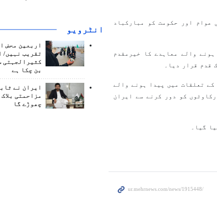
 عوام اور حکومت کو مبارکباد
انٹرويو
اربعین محض ا
ہونے والے معاہدے کا خیرمقدم
تقریب نہیں/ ا
کثیرالجہتی س
 قدم قرار دیا۔
بن چکا ہے
کے تعلقات میں پیدا ہونے والے
ایران نے ثابت
مزاحمتی بلاک 
رکاوٹوں کو دور کرنے سے ایران
چھوڑے گا
یا گیا۔