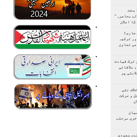
 سخت
لے محاصرہ"
کا اعلان
 جاری؛
ور ترکیہ
عی تعاون
 ترک قیادت
 علاقائی
امتی پر
لاف نئی
ل و حرکت
ن
یان
خری مرحلے
ے، سعودی