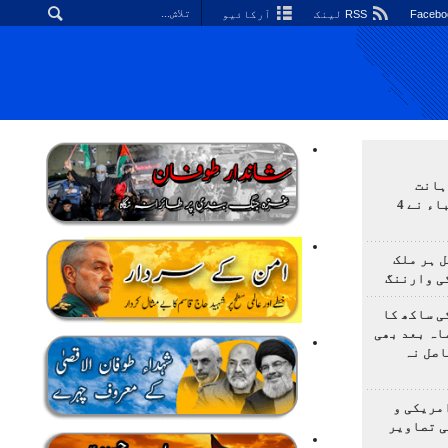
RSS لینک
آرکائیو
ہانت
اولمپیاڈ؛ ایرانی طلباء نے 4
 ہر ملک
ی وارننگ
ی ساکھ کا
اہ بعد بھی
اصل نہ
مریکی و
ی تصاویر