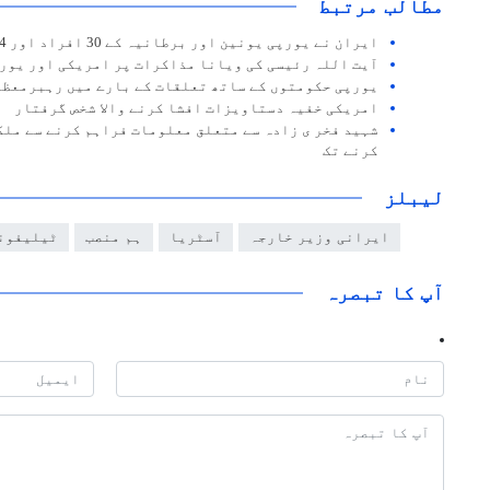
مطالب مرتبط
ایران نے یورپی یونین اور برطانیہ کے 30 افراد اور 4 اداروں پر پابندی لگا دی
آیت اللہ رئیسی کی ویانا مذاکرات پر امریکی اور یورپ
یورپی حکومتوں کے ساتھ تعلقات کے بارے میں رہبرمعظم
امریکی خفیہ دستاویزات افشا کرنے والا شخص گرفتار
شہید فخر ی زادہ سے متعلق معلومات فراہم کرنے سے ملک
کرنے تک
لیبلز
ایرانی وزیر خارجہ
آسٹریا
ہم منصب
ٹیلیفون
آپ کا تبصرہ