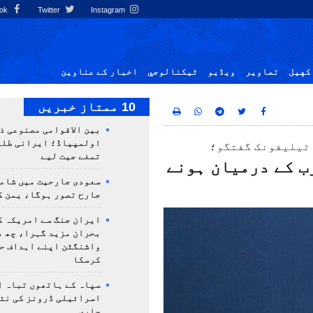
Facebook
Twitter
Instagram
کهيل
تصاوير
ویڈیو
ٹيكنالوجي
اخبار کے عناوین
10 ممتاز خبریں
بین الاقوامی مصنوعی ذ
 ٹیلیفونک گفتگو؛
تمغے جیت لیے
ب کے درمیان ہونے
سعودی جارحیت میں شامل
جارح تصور ہوگا، یمن ک
ایران جنگ سے امریکہ ک
بحران مزید گہرا، چھ م
واشنگٹن اپنے اہداف ح
کرسکا
سپاہ کے ہاتھوں تباہ ا
اسرائیلی ڈرونز کی نئ
جاری