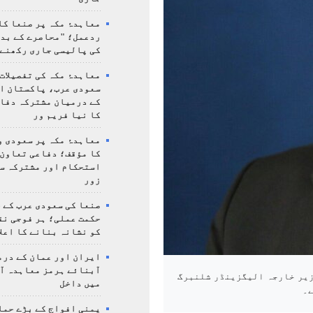
معاہدۂ مکہ پر صنعا کا
ردعمل؛ "محاصرے کے بد
کی پالیسی جاری رکھنے 
معاہدۂ مکہ کی تفصیلات
سعودی عرب، پاکستان ا
کے درمیان مشترکہ دفا
کا نیا فریم ور
معاہدۂ مکہ پر سعودی و
کا مؤقف؛ دفاعی تعاون،
استحکام اور مشترکہ سل
زور
صنعا کی سعودی عرب کے خ
حکمت عملی؛ ہر فوجی نق
کو نشانہ بنانے کا اعلا
ایران اور عمان کے درم
آبنائے ہرمز معاہدہ آ
زیر خارجہ الیگزینڈر شلنبرگ
میں داخل
ے۔
یمنی افواج کے بڑے حمل