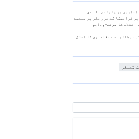
ی ٹرائیکا کے طرز فکر پر تنقید
 انقلاب کا موقف+ویڈیو
ہ برطانیہ سے وفاداری کا اعلان
ک گفتگو