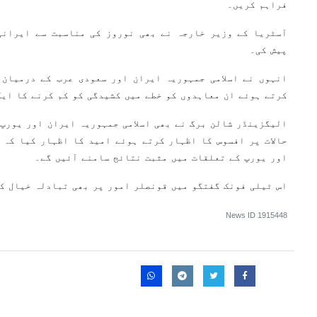
فراہم کریں۔
آسٹریا کے وزیر خارجہ نے بھی نوروز کی مناسبت سے ایرانی
پیش کی۔
انہوں نے اسلامی جمہوریہ ایران اور سعودی عرب کے درمیان 
کرتے ہوئے ان معاہدوں کو خطے میں کشیدگی کو کم کرنے کا ایک
الیگزینڈر شالن برگ نے بھی اسلامی جمہوریہ ایران اور یورپ 
حالات پر افسوس کا اظہار کرتے ہوئے امید کا اظہار کیا کہ 
اور یورپ کے تعلقات میں مثبت نتائج سامنے آئیں گے۔
اس ٹیلی فونک گفتگو میں قونصلر امور پر بھی تبادلہ خیال ک
News ID
1915448