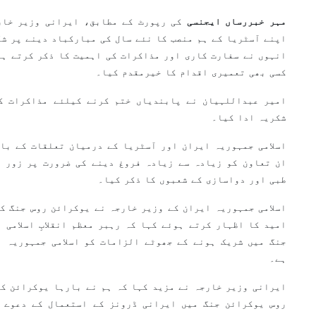
مہر خبررساں ایجنسی
کی رپورٹ کے مطابق، ایرانی وزیر خار
اپنے آسٹریا کے ہم منصب کا نئے سال کی مبارکباد دینے پر ش
انہوں نے سفارت کاری اور مذاکرات کی اہمیت کا ذکر کرتے ہو
کسی بھی تعمیری اقدام کا خیرمقدم کیا۔
امیر عبداللہیان نے پابندیاں ختم کرنے کیلئے مذاکرات ک
شکریہ ادا کیا۔
اسلامی جمہوریہ ایران اور آسٹریا کے درمیان تعلقات کے با
ان تعاون کو زیادہ سے زیادہ فروغ دینے کی ضرورت پر زور د
طبی اور دواسازی کے شعبوں کا ذکر کیا۔
اسلامی جمہوریہ ایران کے وزیر خارجہ نے یوکرائن روس جنگ کے
امید کا اظہار کرتے ہوئے کہا کہ رہبر معظم انقلابِ اسلامی 
جنگ میں شریک ہونے کے جھوٹے الزامات کو اسلامی جمہوریہ ا
ہے۔
ایرانی وزیر خارجہ نے مزید کہا کہ ہم نے بارہا یوکرائن کے
روس یوکرائن جنگ میں ایرانی ڈرونز کے استعمال کے دعوے 