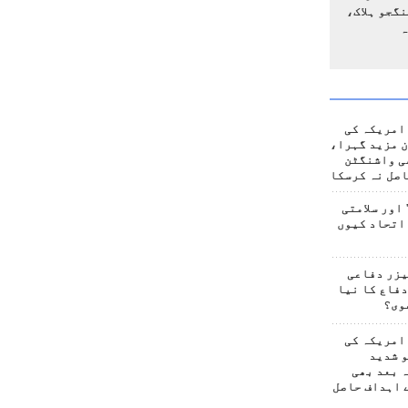
گجو ہلاک،
ہ
امریکہ کی
 مزید گہرا،
ی واشنگٹن
صل نہ کرسکا
اور سلامتی
اتحاد کیوں
یزر دفاعی
فاع کا نیا
وی؟
امریکہ کی
 شدید
 بعد بھی
 اہداف حاصل