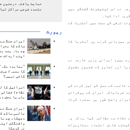
حمایت یافتہ درجنوں جن
جہ نے اس ٹیلیفونک گفتگو میں
متعدد فوجی مراکز تبا
کریہ ادا کیا۔
ئے ترقی کی سمت میں آسٹریا کے
رپورٹ
ایران جنگ سے 
ی میزبانی کرنے پر آسٹریا کا
ساکھ کا بحران
چھ ماہ بعد بھ
اپنے اہداف حا
رے میں، ایرانی وزیر خارجہ نے
"معاہدۂ مکہ" 
یا اور تعاون کے شعبوں بشمول
کا معمہ؛ صرف 
کافی نہیں؟
 خاتمے کے عمل کو تیز کرنے کی
اسرائیل کا ل
نظام؛ فضائی د
نے فرمایاکہ ایران کے یوکرائن
باب یا محض دع
یران واضح طور پر مسترد کرتا
ایران جنگ نے 
عالمی ساکھ کو
 حکام سے مطالبہ کیا ہے کہ وہ
دھچکا، چھ ماہ
واشنگٹن اپنے
کیلئے قابل اعتماد دستاویزات
نہ کرسکا