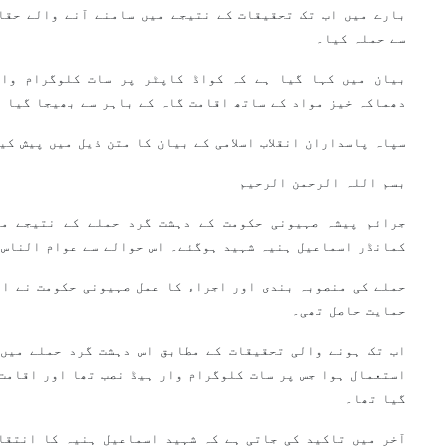
بارے میں اب تک تحقیقات کے نتیجے میں سامنے آنے والے حقا
سے حملہ کیا۔
بیان میں کہا گیا ہے کہ کواڈ کاپٹر پر سات کلوگرام وار
دھماکہ خیز مواد کے ساتھ اقامت گاہ کے باہر سے بھیجا گیا 
سپاہ پاسداران انقلاب اسلامی کے بیان کا متن ذیل میں پیش کی
بسم اللہ الرحمن الرحیم
جرائم پیشہ صہیونی حکومت کے دہشت گرد حملے کے نتیجے می
کمانڈر اسماعیل ہنیہ شہید ہوگئے۔ اس حوالے سے عوام الناس 
حملے کی منصوبہ بندی اور اجراء کا عمل صہیونی حکومت نے ان
حمایت حاصل تھی۔
اب تک ہونے والی تحقیقات کے مطابق اس دہشت گرد حملے میں 
استعمال ہوا جس پر سات کلوگرام وار ہیڈ نصب تھا اور اقامت 
گیا تھا۔
آخر میں تاکید کی جاتی ہے کہ شہید اسماعیل ہنیہ کا انتقا