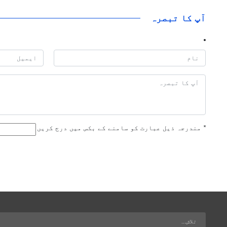
آپ کا تبصرہ
*
مندرجہ ذیل عبارت کو سامنے کے بکس میں درج کریں