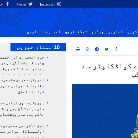
Facebook
Twitter
Instagram
کهيل
تصاوير
ویڈیو
ٹيكنالوجي
اخبار کے عناوین
10 ممتاز خبریں
خود انحصاری اور حقیق
چارے کا وقت آگیا ہے، 
ے کواڈکاپٹر سے
ہمسایہ ممالک کو پیغا
ب
امریکی-سعودی جارحیت،
مقاومت کا جوابی کارر
کرنے کا اعلان
ہیروشیما پر ایٹمی حمل
دار ذہنیت آج بھی واشن
حاکم ہے، صدر پزشکیان
بین الاقوامی مصنوعی ذ
تمغے جیت لیے