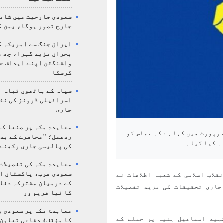
سعودی جارحیت میں شامل
جارح تصور ہوگا، یمن ک
ایران جنگ سے امریکہ ک
بحران مزید گہرا، چھ م
واشنگٹن اپنے اہداف ح
کرسکا
سپاہ کے ہاتھوں تباہ ا
اسرائیلی ڈرونز کی نئ
جاری
معاہدۂ مکہ پر صنعا کا
 رپورٹ میں کہا ہے کہ حماس کو
ردعمل؛ "محاصرے کے بد
ہ کیا گیا۔
کی پالیسی جاری رکھنے 
معاہدۂ مکہ کی تفصیلات
سعودی عرب، پاکستان ا
لاب اسلامی کے شعبہ اطلاعات نے
کے درمیان مشترکہ دفا
اری تحقیقات کی مزید تفصیلات
کا نیا فریم ور
معاہدۂ مکہ پر سعودی و
ہید اسماعیل ہنیہ پر حملے کے
کا مؤقف؛ دفاعی تعاون،