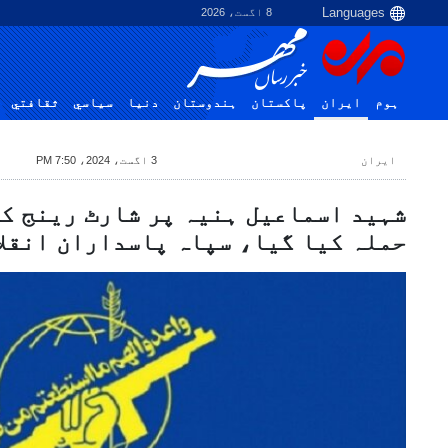
8 اگست، 2026
ہوم
ایران
پاکستان
ہندوستان
دنیا
سياسي
ثقافتي
ایران
3 اگست، 2024، 7:50 PM
شہید اسماعیل ہنیہ پر شارٹ رینج ک
حملہ کیا گیا، سپاہ پاسداران انقلا