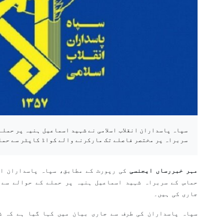
سپاہ پاسداران انقلاب اسلامی نے شہید اسماعیل ہنیہ پر حملے
سربراہ پر مختصر فاصلے تک مارکرنے والے کواڈ کاپٹر سے حمل
مہر خبررساں ایجنسی
کی رپورٹ کے مطابق، سپاہ پاسداران انق
حماس کے سربراہ شہید اسماعیل ہنیہ پر حملے کے حوالے سے ج
جاری کی ہیں۔
سپاہ پاسداران کی طرف سے جاری بیان میں کہا گیا ہے کہ ش