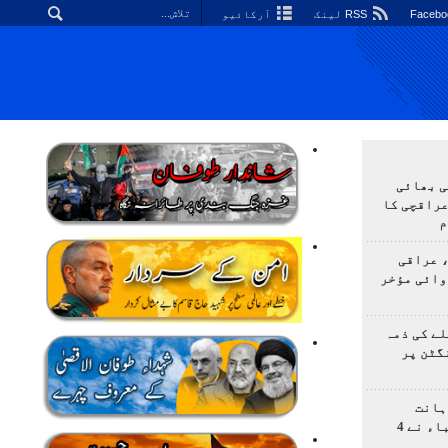
RSS لینک
آرکائیو
ی بھائی
عراقچی کا
م
 عراقی
وائی مؤخر
ے کی ذمہ
گٹن پر
ہانت
اولمپیاڈ؛ ایرانی طلباء نے 4