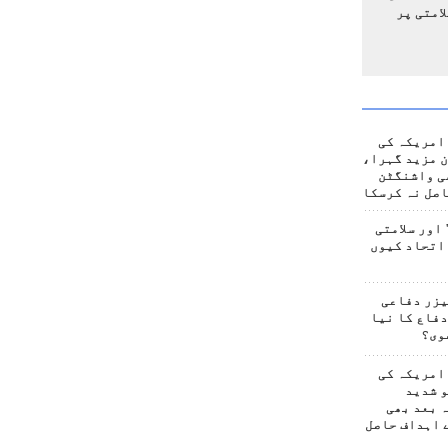
امتی پر
امریکہ کی
 مزید گہرا،
ی واشنگٹن
صل نہ کرسکا
اور سلامتی
اتحاد کیوں
یزر دفاعی
فاع کا نیا
وی؟
امریکہ کی
 شدید
 بعد بھی
 اہداف حاصل