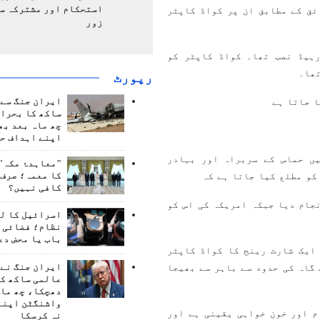
استحکام اور مشترکہ سل
ئق کے مطابق ان پر کواڈ کاپٹر
زور
ہیڈ نصب تھا۔ کواڈ کاپٹر کو
تھا۔
رپورٹ
ایران جنگ سے 
ا جاتا ہے
ساکھ کا بحران
چھ ماہ بعد بھ
اپنے اہداف حا
ں حماس کے سربراہ اور بہادر
"معاہدۂ مکہ" 
کا معمہ؛ صرف 
کو مطلع کیا جاتا ہے کہ
کافی نہیں؟
جام دیا جبکہ امریکہ کی اس کو
اسرائیل کا ل
نظام؛ فضائی د
باب یا محض دع
ایک شارٹ رینج کا کواڈ کاپٹر
ایران جنگ نے 
گاہ کی حدود سے باہر سے بھیجا
عالمی ساکھ کو
دھچکا، چھ ماہ
واشنگٹن اپنے
م اور خون خواہی یقینی ہے اور
نہ کرسکا