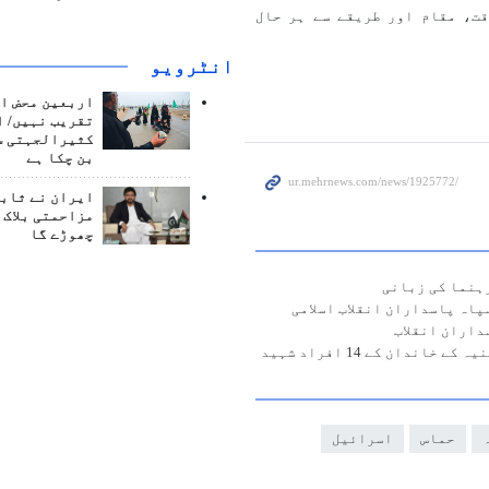
ت، مقام اور طریقے سے ہر حال
انٹرويو
اربعین محض ا
تقریب نہیں/ ا
کثیرالجہتی س
بن چکا ہے
ایران نے ثابت
مزاحمتی بلاک 
چھوڑے گا
رہنما کی زبانی
پاہ پاسداران انقلاب اسلامی
داران انقلاب
ان کے 14 افراد شہید
حماس
اسرائیل