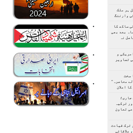
 ہر ملک
ی وارننگ
ی ساکھ کا
اہ بعد بھی
اصل نہ
مریکی و
ی تصاویر
 سخت
لے محاصرہ"
کا اعلان
 جاری؛
ور ترکیہ
عی تعاون
 ترک قیادت
 علاقائی