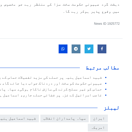
دہشت گرد صہیونی حکومت سخت سزا کی منتظر رہے جو مخصوص وق
میں وقوع پذیر ہوکر رہے گا۔
News ID
1925772
مطالب مرتبط
شہید اسماعیل ہنیہ پر حملے کی مزید تفصیلات حماس کے 
صہیونی حکومت کو سخت اور دردناک جواب دیا جائے گا، س
حماس کو غیر مسلح کرنے کی سازش ناکام ہوگی، سپاہ پاس
غاصب اسرائیل کے غزہ پر فضائی حملے جاری، اسماعیل ہنیہ کے خاند
لیبلز
ایران
سپاہ پاسداران انقلاب
شہید اسماعیل ہنیہ
امریکہ