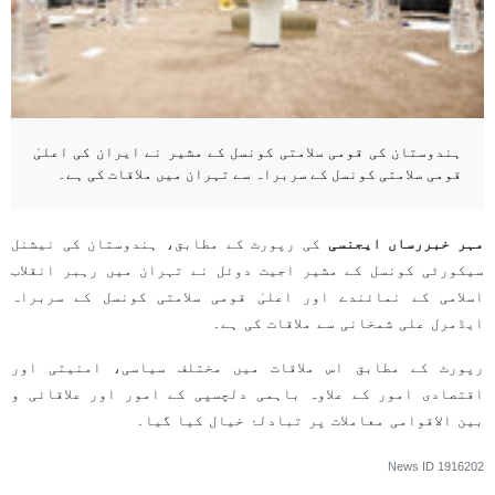
ہندوستان کی قومی سلامتی کونسل کے مشیر نے ایران کی اعلیٰ
قومی سلامتی کونسل کے سربراہ سے تہران میں ملاقات کی ہے۔
مہر خبررساں ایجنسی
کی رپورٹ کے مطابق، ہندوستان کی نیشنل
سیکورٹی کونسل کے مشیر اجیت دوئل نے تہران میں رہبر انقلاب
اسلامی کے نمائندے اور اعلیٰ قومی سلامتی کونسل کے سربراہ
ایڈمرل علی شمخانی سے ملاقات کی ہے۔
رپورٹ کے مطابق اس ملاقات میں مختلف سیاسی، امنیتی اور
اقتصادی امور کے علاوہ باہمی دلچسپی کے امور اور علاقائی و
بین الاقوامی معاملات پر تبادلۂ خیال کیا گیا۔
News ID
1916202