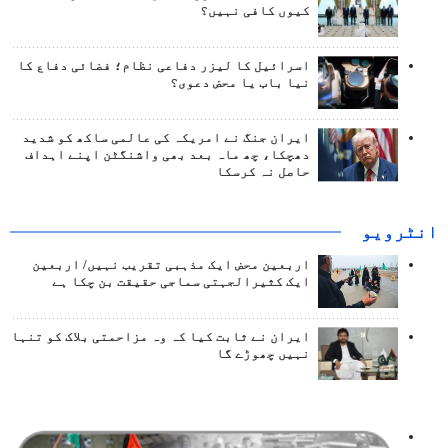
کیوں کافی نہیں؟
اسرائیل کا لیزر دفاعی نظام؛ فضائی دفاع کا
نیا باب یا محض دعوی؟
ایران جنگ نے امریکہ کی عالمی ساکھ کو شدید
دھچکا، چھ ماہ بعد بھی واشنگٹن اپنے اہداف
حاصل نہ کرسکا
انٹرويو
اربعین محض ایک مذہبی تقریب نہیں/ اربعین
ایک کثیرالجہتی سماجی حقیقت بن چکا ہے
ایران نے ثابت کیا کہ وہ مزاحمتی بلاک کو تنہا
نہیں چھوڑے گا