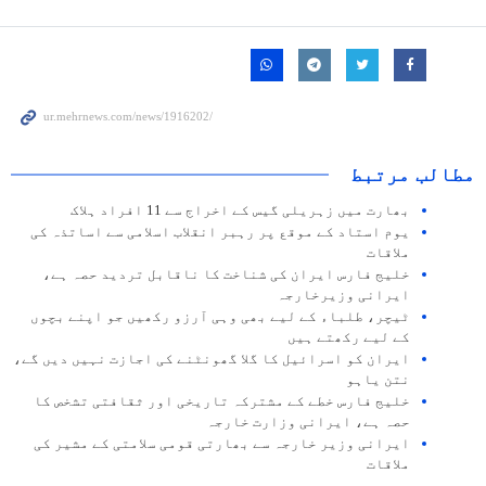
مطالب مرتبط
بھارت میں زہریلی گیس کے اخراج سے 11 افراد ہلاک
یوم استاد کے موقع پر رہبر انقلاب اسلامی سے اساتذہ کی
ملاقات
خلیج فارس ایران کی شناخت کا ناقابل تردید حصہ ہے،
ایرانی وزیرخارجہ
ٹیچر، طلباء کے لیے بھی وہی آرزو رکھیں جو اپنے بچوں
کے لیے رکھتے ہیں
ایران کو اسرائیل کا گلا گھونٹنے کی اجازت نہیں دیں گے،
نتن یاہو
خلیج فارس خطے کے مشترکہ تاریخی اور ثقافتی تشخص کا
حصہ ہے، ایرانی وزارت خارجہ
ایرانی وزیر خارجہ سے بھارتی قومی سلامتی کے مشیر کی
ملاقات