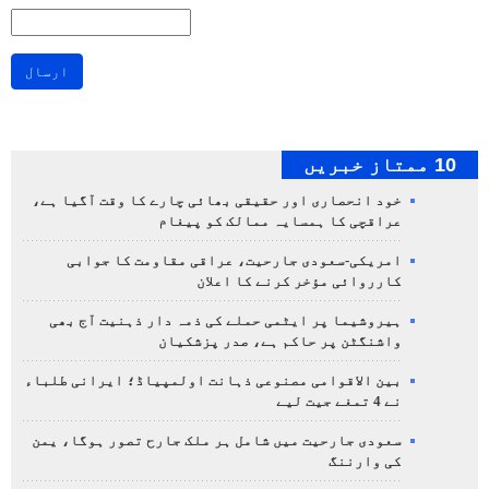
ارسال
10 ممتاز خبریں
خود انحصاری اور حقیقی بھائی چارے کا وقت آگیا ہے،
عراقچی کا ہمسایہ ممالک کو پیغام
امریکی-سعودی جارحیت، عراقی مقاومت کا جوابی
کارروائی مؤخر کرنے کا اعلان
ہیروشیما پر ایٹمی حملے کی ذمہ دار ذہنیت آج بھی
واشنگٹن پر حاکم ہے، صدر پزشکیان
بین الاقوامی مصنوعی ذہانت اولمپیاڈ؛ ایرانی طلباء
نے 4 تمغے جیت لیے
سعودی جارحیت میں شامل ہر ملک جارح تصور ہوگا، یمن
کی وارننگ