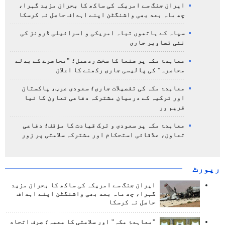
ایران جنگ سے امریکہ کی ساکھ کا بحران مزید گہرا،
چھ ماہ بعد بھی واشنگٹن اپنے اہداف حاصل نہ کرسکا
سپاہ کے ہاتھوں تباہ امریکی و اسرائیلی ڈرونز کی
نئی تصاویر جاری
معاہدۂ مکہ پر صنعا کا سخت ردعمل؛ "محاصرے کے بدلے
محاصرہ" کی پالیسی جاری رکھنے کا اعلان
معاہدۂ مکہ کی تفصیلات جاری؛ سعودی عرب، پاکستان
اور ترکیہ کے درمیان مشترکہ دفاعی تعاون کا نیا
فریم ور
معاہدۂ مکہ پر سعودی و ترک قیادت کا مؤقف؛ دفاعی
تعاون، علاقائی استحکام اور مشترکہ سلامتی پر زور
رپورٹ
ایران جنگ سے امریکہ کی ساکھ کا بحران مزید
گہرا، چھ ماہ بعد بھی واشنگٹن اپنے اہداف
حاصل نہ کرسکا
"معاہدۂ مکہ" اور سلامتی کا معمہ؛ صرف اتحاد